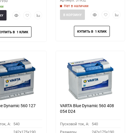
Артикул: 51952
51950
Нет в наличии
ии
Быстрый
Добавить
Добавить
Быстрый
Добавить
Добавить
В КОРЗИНУ
НУ
просмотр
в
к
просмотр
в
к
избранное
сравнени
избранное
сравнению
ue Dynamic 560 127
VARTA Blue Dynamic 560 408
054 D24
ок, A:
540
Пусковой ток, A:
540
242x175x190
Размеры
242x175x190