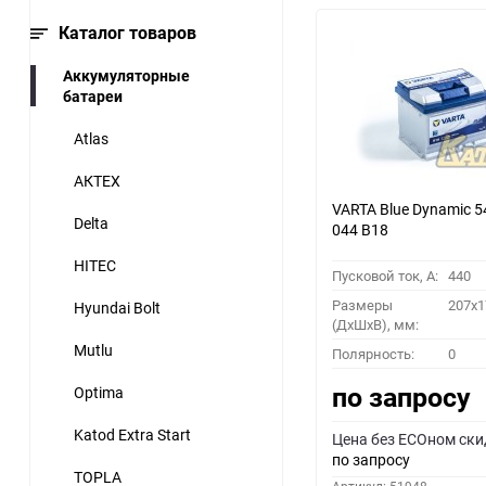
Каталог товаров
Аккумуляторные
батареи
Atlas
АКТЕХ
VARTA Blue Dynamic 5
Delta
044 B18
HITEC
Пусковой ток, A:
440
Размеры
207x1
Hyundai Bolt
(ДхШхВ), мм:
Mutlu
Полярность:
0
по запросу
Optima
Katod Extra Start
Цена без ECOном ски
по запросу
TOPLA