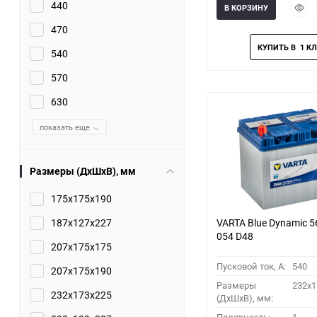
Быст
440
В КОРЗИНУ
прос
470
540
570
630
показать еще
Размеры (ДхШхВ), мм
175x175x190
187x127x227
VARTA Blue Dynamic 5
054 D48
207x175x175
Пусковой ток, A:
540
207x175x190
Размеры
232x1
232x173x225
(ДхШхВ), мм: