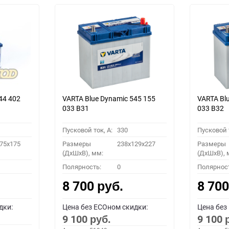
44 402
VARTA Blue Dynamic 545 155
VARTA Bl
033 B31
033 B32
Пусковой ток, A:
330
Пусковой т
75x175
Размеры
238x129x227
Размеры
(ДхШхВ), мм:
(ДхШхВ), 
Полярность:
0
Полярнос
8 700
8 70
руб.
дки:
Цена без ECOном скидки:
Цена без
9 100
9 100
руб.