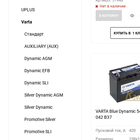
Артикул: 51948
Нет в наличии
UPLUS
Быст
В КОРЗИНУ
прос
Varta
Стандарт
AUXILIARY (AUX)
Dynamic AGM
Dynamic EFB
Dynamic SLI
Silver Dynamic AGM
Silver Dynamic
VARTA Blue Dynamic 5
042 B37
Promotive Silver
Пусковой ток, A:
420
Promotive SLI
Размеры
238x1