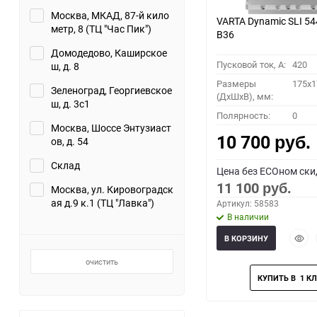
Москва, МКАД, 87-й кило
VARTA Dynamic SLI 54
метр, 8 (ТЦ "Час Пик")
B36
Домодедово, Каширское
Пусковой ток, A:
420
ш, д. 8
Размеры
175x1
Зеленоград, Георгиевское
(ДхШхВ), мм:
ш, д. 3с1
Полярность:
0
Москва, Шоссе Энтузиаст
10 700
ов, д. 54
руб.
Склад
Цена без ECOном ски
11 100
Москва, ул. Кировоградск
руб.
ая д.9 к.1 (ТЦ "Лавка")
Артикул: 58583
В наличии
Быст
В КОРЗИНУ
прос
очистить