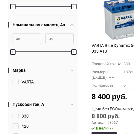
Номинальная емкость, Ач
VARTA Blue Dynamic 5
033 A13
Пусковой ток, A:
330
Марка
Размеры
187x1
(ДхШхВ), мм:
VARTA
Полярность:
0
8 400
руб.
Пусковой ток, A
Цена без ECOном ски
8 800
330
руб.
Артикул: 58267
420
В наличии