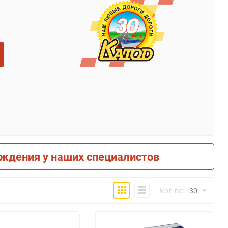
рждения у наших специалистов
Плитка
Компактно
Кол-во:
30
30