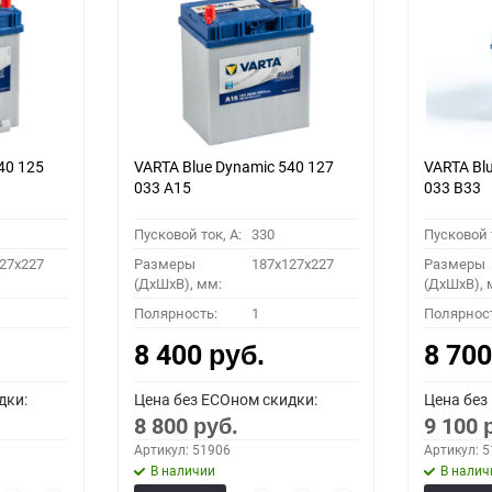
40 125
VARTA Blue Dynamic 540 127
VARTA Bl
033 A15
033 B33
Пусковой ток, A:
330
Пусковой т
27x227
Размеры
187x127x227
Размеры
(ДхШхВ), мм:
(ДхШхВ), 
Полярность:
1
Полярнос
8 400
8 70
руб.
дки:
Цена без ECOном скидки:
Цена без
8 800
9 100
руб.
Артикул: 51906
Артикул: 
В наличии
В налич