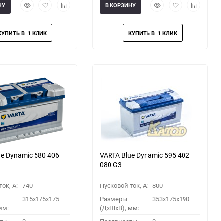
Быстрый
Добавить
Добавить
Быстрый
Добавить
Добавить
НУ
В КОРЗИНУ
просмотр
в
к
просмотр
в
к
избранное
сравнению
избранное
сравнени
ue Dynamic 580 406
VARTA Blue Dynamic 595 402
080 G3
ок, A:
740
Пусковой ток, A:
800
315x175x175
Размеры
353x175x190
мм:
(ДхШхВ), мм: