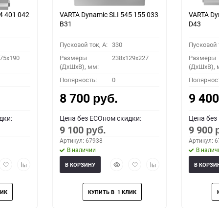
4 401 042
VARTA Dynamic SLI 545 155 033
VARTA Dy
B31
D43
Пусковой ток, A:
330
Пусковой т
75x190
Размеры
238x129x227
Размеры
(ДхШхВ), мм:
(ДхШхВ), 
Полярность:
0
Полярнос
8 700
9 40
руб.
дки:
Цена без ECOном скидки:
Цена без
9 100
9 900
руб.
Артикул: 67938
Артикул: 
В наличии
В налич
рый
Добавить
Добавить
Быстрый
Добавить
Добавить
В КОРЗИНУ
В КОРЗИ
мотр
в
к
просмотр
в
к
избранное
сравнению
избранное
сравнению