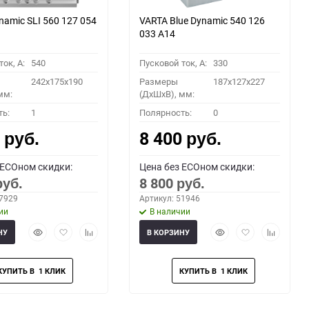
namic SLI 560 127 054
VARTA Blue Dynamic 540 126
033 A14
ок, A:
540
Пусковой ток, A:
330
242x175x190
Размеры
187x127x227
мм:
(ДхШхВ), мм:
ть:
1
Полярность:
0
0
8 400
руб.
руб.
 ECOном скидки:
Цена без ECOном скидки:
8 800
руб.
руб.
67929
Артикул: 51946
ии
В наличии
Быстрый
Добавить
Добавить
Быстрый
Добавить
Добавить
НУ
В КОРЗИНУ
просмотр
в
к
просмотр
в
к
избранное
сравнению
избранное
сравнени