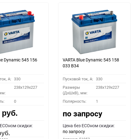
ue Dynamic 545 156
VARTA Blue Dynamic 545 158
033 B34
ок, A:
330
Пусковой ток, A:
330
238x129x227
Размеры
238x129x227
мм:
(ДхШхВ), мм:
ть:
0
Полярность:
1
0
по запросу
руб.
 ECOном скидки:
Цена без ECOном скидки:
по запросу
руб.