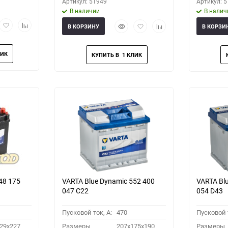
Артикул: 51949
Артикул: 
В наличии
В налич
рый
Добавить
Добавить
Быстрый
Добавить
Добавить
В КОРЗИНУ
В КОРЗИ
мотр
в
к
просмотр
в
к
избранное
сравнению
избранное
сравнению
48 175
VARTA Blue Dynamic 552 400
VARTA Bl
047 C22
054 D43
Пусковой ток, A:
470
Пусковой т
29x227
Размеры
207x175x190
Размеры