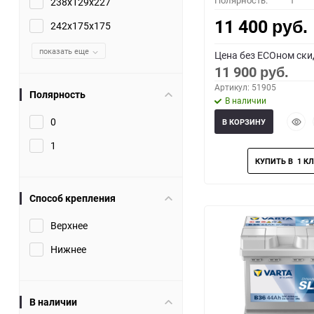
Полярность:
1
238x129x227
11 400
242x175x175
руб.
показать еще
Цена без ECOном ски
11 900
руб.
Артикул: 51905
Полярность
В наличии
Быст
0
В КОРЗИНУ
прос
1
Способ крепления
Верхнее
Нижнее
В наличии