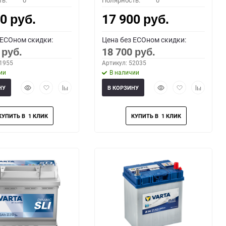
ть:
0
Полярность:
0
00
17 900
руб.
руб.
 ECOном скидки:
Цена без ECOном скидки:
0
18 700
руб.
руб.
51955
Артикул: 52035
ии
В наличии
Быстрый
Добавить
Добавить
Быстрый
Добавить
Добавить
НУ
В КОРЗИНУ
просмотр
в
к
просмотр
в
к
избранное
сравнению
избранное
сравнени