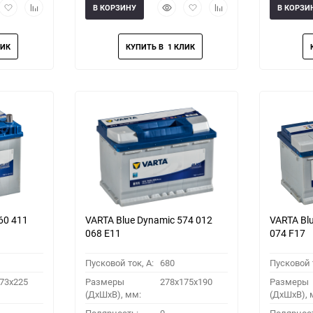
рый
Добавить
Добавить
Быстрый
Добавить
Добавить
В КОРЗИНУ
В КОРЗИ
мотр
в
к
просмотр
в
к
избранное
сравнению
избранное
сравнению
60 411
VARTA Blue Dynamic 574 012
VARTA Bl
068 E11
074 F17
Пусковой ток, A:
680
Пусковой т
73x225
Размеры
278x175x190
Размеры
(ДхШхВ), мм:
(ДхШхВ), 