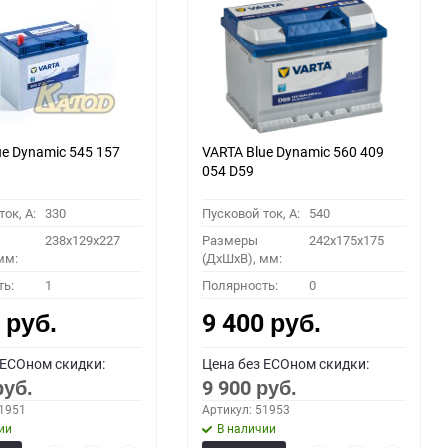
60
90
150
ue Dynamic 545 157
VARTA Blue Dynamic 560 409
054 D59
ок, A:
330
Пусковой ток, A:
540
238x129x227
Размеры
242x175x175
мм:
(ДхШхВ), мм:
ть:
1
Полярность:
0
0
9 400
руб.
руб.
 ECOном скидки:
Цена без ECOном скидки:
9 900
руб.
руб.
51951
Артикул: 51953
ии
В наличии