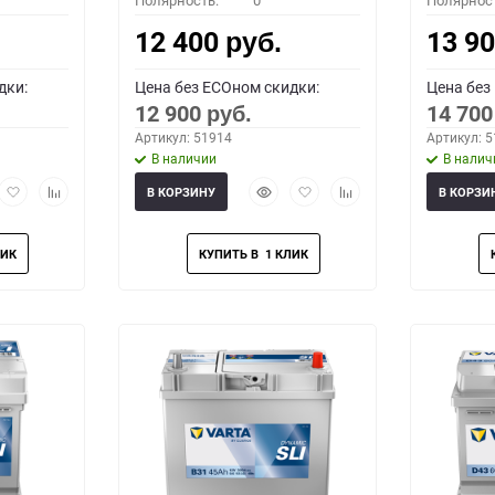
Полярность:
0
Полярнос
12 400
13 9
руб.
дки:
Цена без ECOном скидки:
Цена без
12 900
14 70
руб.
Артикул: 51914
Артикул: 
В наличии
В налич
рый
Добавить
Добавить
Быстрый
Добавить
Добавить
В КОРЗИНУ
В КОРЗИ
мотр
в
к
просмотр
в
к
избранное
сравнению
избранное
сравнению