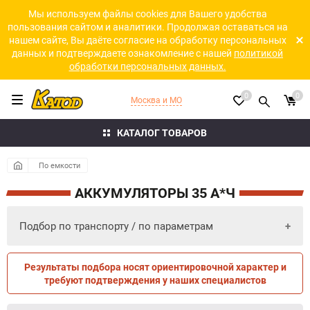
Мы используем файлы cookies для Вашего удобства
пользования сайтом и аналитики. Продолжая оставаться на
нашем сайте, Вы даёте согласие на обработку персональных
данных и подтверждаете ознакомление с нашей
политикой
обработки персональных данных.
0
0
Москва и МО
КАТАЛОГ ТОВАРОВ
По емкости
АККУМУЛЯТОРЫ 35 А*Ч
Подбор по транспорту / по параметрам
Результаты подбора носят ориентировочной характер и
ПО ПАРАМЕТРАМ
ПО ТРАНСПОРТУ
требуют подтверждения у наших специалистов