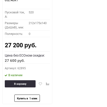
052 AUX1
Пусковой ток,
520
A:
Размеры
212x175x140
(ДхШхВ), мм:
Полярность:
0
27 200
руб.
Цена без ECOном скидки:
27 600
руб.
Артикул: 62895
В наличии
Добавить
Добавить
В корзину
в
к
избранное
сравнению