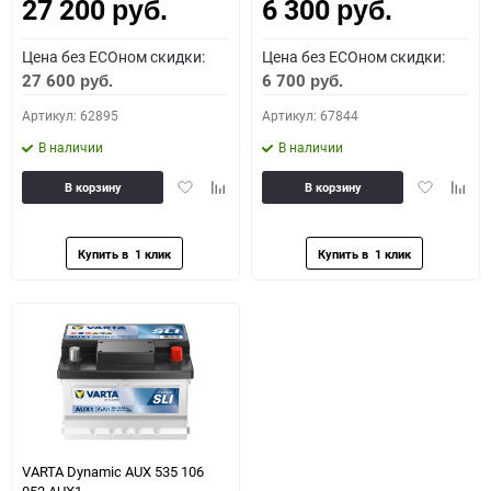
27 200
6 300
Как определить полярность?
руб.
руб.
Цена без ECOном скидки:
Цена без ECOном скидки:
0 - обратная
1 - прямая
3 - обратная
4 - прямая
27 600
6 700
руб.
руб.
Артикул: 62895
Артикул: 67844
В наличии
В наличии
Добавить
Добавить
Добавить
Доба
В корзину
В корзину
в
к
в
к
избранное
сравнению
избранное
сравн
VARTA Dynamic AUX 535 106