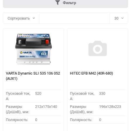
Фильтр
Сортировать
30
30
60
90
150
VARTA Dynamic SLI 535 106 052
HITEC EFB M42 (40R-680)
(AUX1)
Пусковой ток,
520
Пусковой ток,
330
A:
A:
Размеры
212x175x140
Размеры
196х128х223
(ДхШхВ), мм:
(ДхШхВ), мм:
ПОДОБРАТЬ
Полярность:
0
Полярность:
0