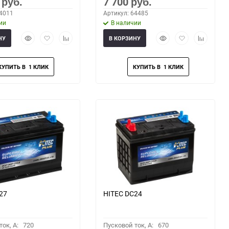
0
7 700
руб.
руб.
64011
Артикул: 64485
ии
В наличии
Быстрый
Добавить
Добавить
Быстрый
Добавить
Добавить
НУ
В КОРЗИНУ
просмотр
в
к
просмотр
в
к
избранное
сравнению
избранное
сравнени
27
HITEC DС24
ок, A:
720
Пусковой ток, A:
670