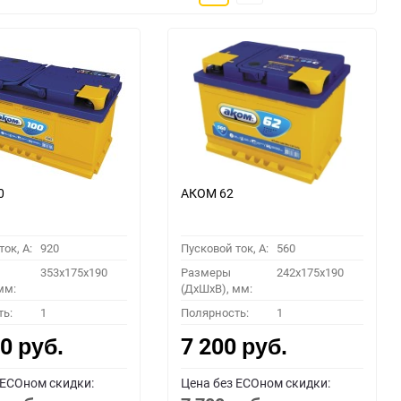
30
60
90
150
0
АКОМ 62
ок, A:
920
Пусковой ток, A:
560
353x175x190
Размеры
242x175x190
мм:
(ДхШхВ), мм:
ть:
1
Полярность:
1
00
7 200
руб.
руб.
 ECOном скидки:
Цена без ECOном скидки: