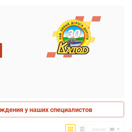
рждения у наших специалистов
Плитка
Компактно
Кол-во:
30