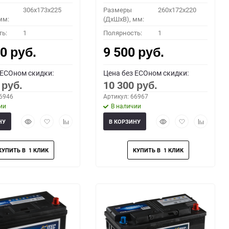
306x173x225
Размеры
260x172x220
мм:
(ДхШхВ), мм:
ть:
1
Полярность:
1
00
9 500
руб.
руб.
 ECOном скидки:
Цена без ECOном скидки:
0
10 300
руб.
руб.
66946
Артикул: 66967
ии
В наличии
Быстрый
Добавить
Добавить
Быстрый
Добавить
Добавить
НУ
В КОРЗИНУ
просмотр
в
к
просмотр
в
к
избранное
сравнению
избранное
сравнени