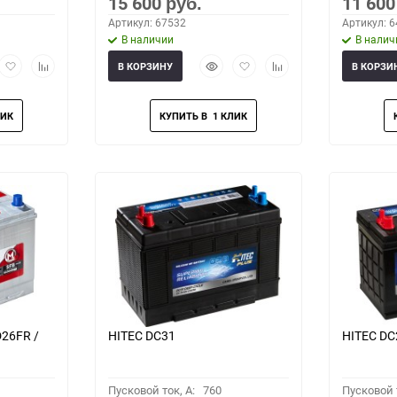
15 600
11 60
руб.
Артикул: 67532
Артикул: 
В наличии
В налич
рый
Добавить
Добавить
Быстрый
Добавить
Добавить
В КОРЗИНУ
В КОРЗИ
мотр
в
к
просмотр
в
к
избранное
сравнению
избранное
сравнению
26FR /
HITEC DС31
HITEC DC
Пусковой ток, A:
760
Пусковой т