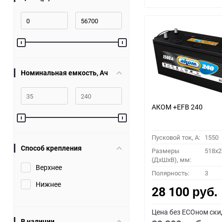
Номинальная емкость, Ач
АКОМ +EFB 240
Пусковой ток, A:
1550
Способ крепления
Размеры
518x2
(ДхШхВ), мм:
Верхнее
Полярность:
3
Нижнее
28 100
руб.
Цена без ECOном ски
В наличии