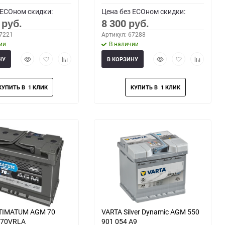
 ECOном скидки:
Цена без ECOном скидки:
0
8 300
руб.
руб.
67221
Артикул: 67288
ии
В наличии
Быстрый
Добавить
Добавить
Быстрый
Добавить
Добавить
НУ
В КОРЗИНУ
просмотр
в
к
просмотр
в
к
избранное
сравнению
избранное
сравнени
TIMATUM AGM 70
VARTA Silver Dynamic AGM 550
-70VRLA
901 054 A9