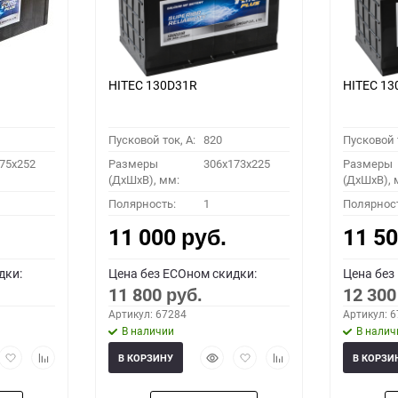
HITEC 130D31R
HITEC 13
Пусковой ток, A:
820
Пусковой т
75x252
Размеры
306x173x225
Размеры
(ДхШхВ), мм:
(ДхШхВ), 
Полярность:
1
Полярнос
11 000
11 5
руб.
дки:
Цена без ECOном скидки:
Цена без
11 800
12 30
руб.
Артикул: 67284
Артикул: 
В наличии
В налич
рый
Добавить
Добавить
Быстрый
Добавить
Добавить
В КОРЗИНУ
В КОРЗИ
мотр
в
к
просмотр
в
к
избранное
сравнению
избранное
сравнению