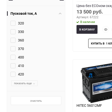
Цена без ECOном ски
13 500
руб.
Пусковой ток, A
Артикул: 67222
В наличии
320
Быст
В КОРЗИНУ
330
прос
360
370
400
410
420
показать еще
очистить
HITEC 56012MF