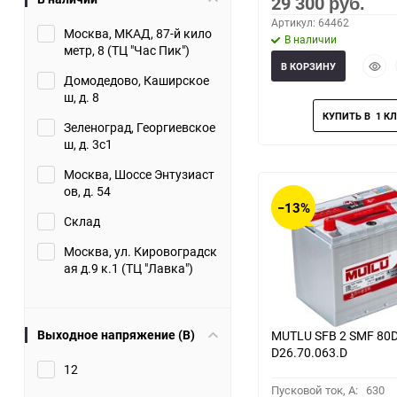
29 300
руб.
Артикул: 64462
Москва, МКАД, 87-й кило
В наличии
метр, 8 (ТЦ "Час Пик")
Быст
В КОРЗИНУ
прос
Домодедово, Каширское
ш, д. 8
Зеленоград, Георгиевское
ш, д. 3с1
Москва, Шоссе Энтузиаст
ов, д. 54
−13%
Склад
Москва, ул. Кировоградск
ая д.9 к.1 (ТЦ "Лавка")
Выходное напряжение (В)
MUTLU SFB 2 SMF 80D
D26.70.063.D
12
Пусковой ток, A:
630