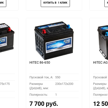
HITEC 86-650
HITEC AG
Пусковой ток, A:
550
Пусковой т
75x175
Размеры
230x172x200
Размеры
(ДхШхВ), мм:
(ДхШхВ), 
Полярность:
1
Полярнос
7 700
12 5
руб.