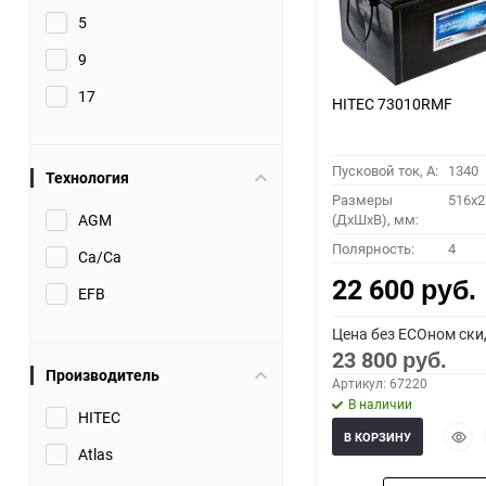
5
9
17
HITEC 73010RMF
Пусковой ток, A:
1340
Технология
Размеры
516x2
AGM
(ДхШхВ), мм:
Полярность:
4
Ca/Ca
22 600
руб.
EFB
Цена без ECOном ски
23 800
руб.
Производитель
Артикул: 67220
В наличии
HITEC
Быст
В КОРЗИНУ
прос
Atlas