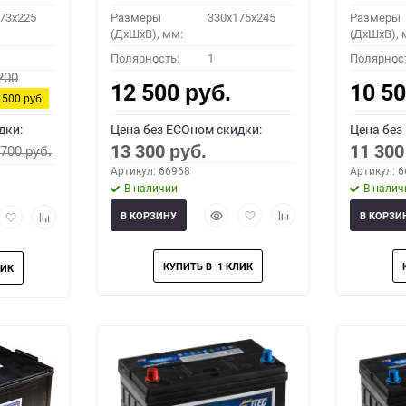
73x225
Размеры
330x175x245
Размеры
(ДхШхВ), мм:
(ДхШхВ), 
Полярность:
1
Полярнос
200
12 500
10 5
руб.
 500
руб.
дки:
Цена без ECOном скидки:
Цена без
13 300
11 30
 700
руб.
руб.
Артикул: 66968
Артикул: 
В наличии
В налич
Быстрый
Добавить
Добавить
рый
Добавить
Добавить
В КОРЗИНУ
В КОРЗИ
просмотр
в
к
мотр
в
к
избранное
сравнению
избранное
сравнению