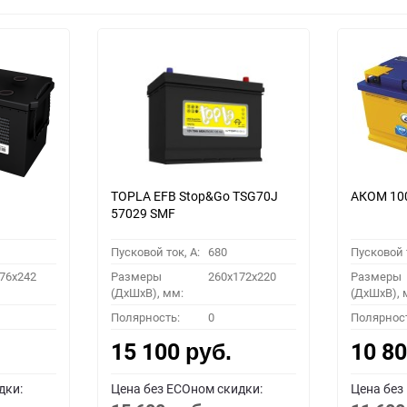
TOPLA EFB Stop&Go TSG70J
АКОМ 10
57029 SMF
Пусковой ток, A:
680
Пусковой т
76x242
Размеры
260x172x220
Размеры
(ДхШхВ), мм:
(ДхШхВ), 
Полярность:
0
Полярнос
15 100
10 8
руб.
дки:
Цена без ECOном скидки:
Цена без