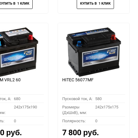
M VRL2 60
HITEC 56077MF
ок, A:
680
Пусковой ток, A:
580
242x175x190
Размеры
242x175x175
мм:
(ДхШхВ), мм:
ть:
0
Полярность:
0
00
7 800
руб.
руб.