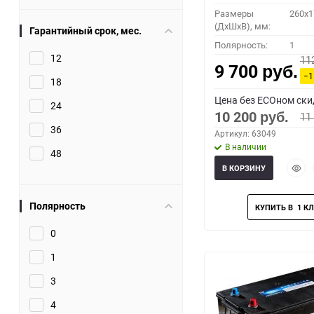
Размеры
260x1
(ДхШхВ), мм:
Гарантийный срок, мес.
Полярность:
1
12
11
9 700
руб.
−1
18
Цена без ECOном ски
24
10 200
11
руб.
36
Артикул: 63049
В наличии
48
Быст
В КОРЗИНУ
прос
Полярность
0
1
3
4