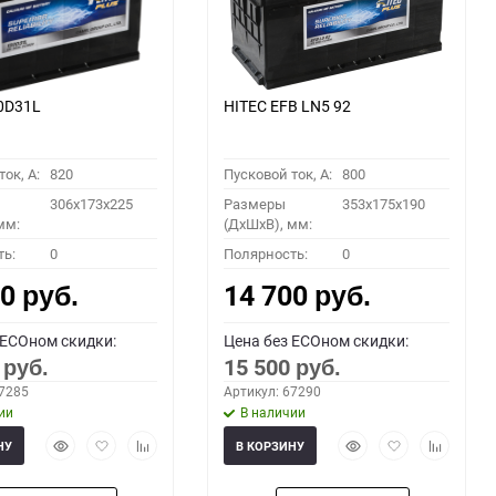
0D31L
HITEC EFB LN5 92
ок, A:
820
Пусковой ток, A:
800
306x173x225
Размеры
353x175x190
мм:
(ДхШхВ), мм:
ть:
0
Полярность:
0
00
14 700
руб.
руб.
 ECOном скидки:
Цена без ECOном скидки:
0
15 500
руб.
руб.
67285
Артикул: 67290
ии
В наличии
Быстрый
Добавить
Добавить
Быстрый
Добавить
Добавить
НУ
В КОРЗИНУ
просмотр
в
к
просмотр
в
к
избранное
сравнению
избранное
сравнени