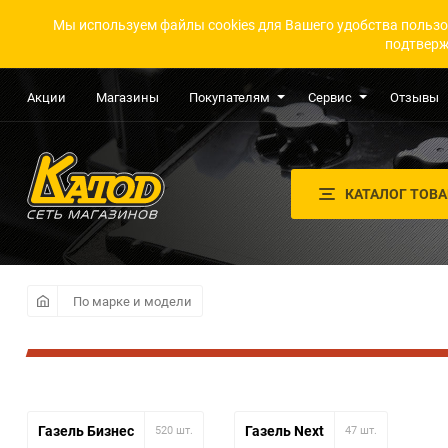
Мы используем файлы cookies для Вашего удобства пользо
подтверж
Акции
Магазины
Покупателям
Сервис
Отзывы
КАТАЛОГ ТОВ
По марке и модели
Газель Бизнес
Газель Next
520 шт.
47 шт.