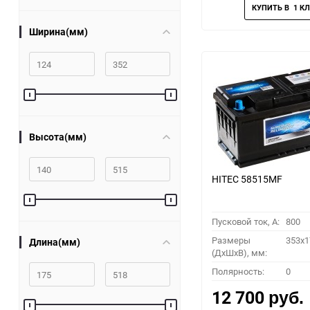
Ширина(мм)
Высота(мм)
HITEC 58515MF
Пусковой ток, A:
800
Размеры
353x1
Длина(мм)
(ДхШхВ), мм:
Полярность:
0
12 700
руб.