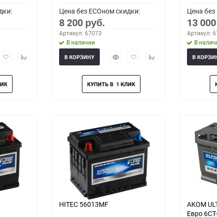
дки:
Цена без ECOном скидки:
Цена без
8 200
13 00
руб.
Артикул: 67073
Артикул: 
В наличии
В налич
рый
Добавить
Добавить
Быстрый
Добавить
Добавить
В КОРЗИНУ
В КОРЗИ
мотр
в
к
просмотр
в
к
избранное
сравнению
избранное
сравнению
HITEC 56013MF
АКОМ UL
Евро 6СТ