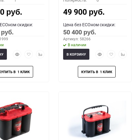
ть:
1
Полярность:
0
00
49 900
руб.
руб.
 ECOном скидки:
Цена без ECOном скидки:
0
50 400
руб.
руб.
51999
Артикул: 58266
ии
В наличии
Быстрый
Добавить
Добавить
Быстрый
Добавить
Добавить
НУ
В КОРЗИНУ
просмотр
в
к
просмотр
в
к
избранное
сравнению
избранное
сравнени