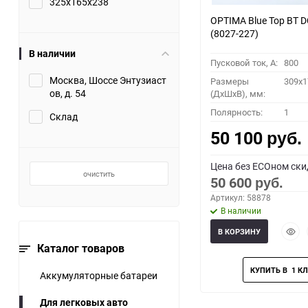
325x165x238
OPTIMA Blue Top BT D
(8027-227)
В наличии
Пусковой ток, A:
800
Москва, Шоссе Энтузиаст
Размеры
309x1
ов, д. 54
(ДхШхВ), мм:
Полярность:
1
Склад
50 100
руб.
Цена без ECOном ски
очистить
50 600
руб.
Артикул: 58878
В наличии
Быст
В КОРЗИНУ
прос
Каталог товаров
Аккумуляторные батареи
Для легковых авто