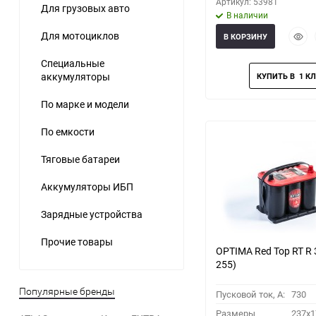
Артикул: 53981
Для грузовых авто
В наличии
Быст
Для мотоциклов
В КОРЗИНУ
прос
Специальные
аккумуляторы
По марке и модели
По емкости
Тяговые батареи
Аккумуляторы ИБП
Зарядные устройства
Прочие товары
OPTIMA Red Top RT R 
255)
Популярные бренды
Пусковой ток, A:
730
Размеры
237x1