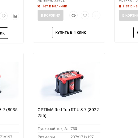
Артикул: 53982
Артикул: 
Нет в наличии
Нет в н
Быстрый
Добавить
Добавить
рый
Добавить
Добавить
В КОРЗИНУ
В КОРЗИ
просмотр
в
к
мотр
в
к
избранное
сравнению
избранное
сравнению
3.7 (8035-
OPTIMA Red Top RT U 3.7 (8022-
255)
Пусковой ток, A:
730
71x197
Размеры
237x171x197