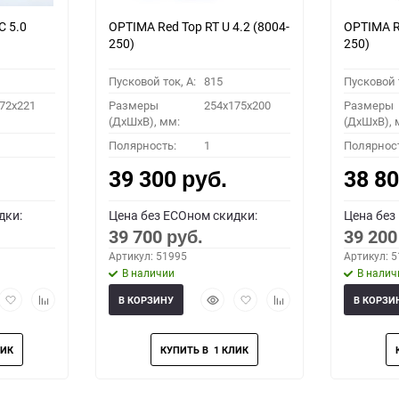
C 5.0
OPTIMA Red Top RT U 4.2 (8004-
OPTIMA Re
250)
250)
Пусковой ток, A:
815
Пусковой т
72x221
Размеры
254x175x200
Размеры
(ДхШхВ), мм:
(ДхШхВ), 
Полярность:
1
Полярнос
39 300
38 8
руб.
дки:
Цена без ECOном скидки:
Цена без
39 700
39 20
руб.
Артикул: 51995
Артикул: 
В наличии
В налич
рый
Добавить
Добавить
Быстрый
Добавить
Добавить
В КОРЗИНУ
В КОРЗИ
мотр
в
к
просмотр
в
к
избранное
сравнению
избранное
сравнению