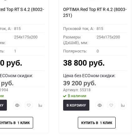
d Top RT S 4.2 (8002-
OPTIMA Red Top RT R 4.2 (8003-
251)
ок, A:
815
Пусковой ток, A:
815
254x175x200
Размеры
254x175x200
мм:
(ДхШхВ), мм:
ть:
1
Полярность:
0
00
38 800
руб.
руб.
 ECOном скидки:
Цена без ECOном скидки:
0
39 200
руб.
руб.
51994
Артикул: 55318
ии
В наличии
Быстрый
Добавить
Добавить
Быстрый
Добавить
Добавить
НУ
В КОРЗИНУ
просмотр
в
к
просмотр
в
к
избранное
сравнению
избранное
сравнени