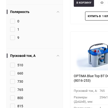
Быст
В КОРЗИНУ
прос
Полярность
0
1
9
Пусковой ток, A
510
660
OPTIMA Blue Top BT D
(8016-253)
730
765
Пусковой ток, A:
765
Размеры
254x1
800
(ДхШхВ), мм:
815