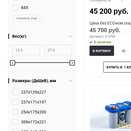
Полярность:
1
845
45 200
руб.
показать еще
Цена без ECOном ски
45 700
руб.
Вес(кг)
Артикул: 51996
В наличии
Быст
В КОРЗИНУ
прос
Размеры (ДхШхВ), мм
237x129x227
237x171x197
254x175x200
309x172x221