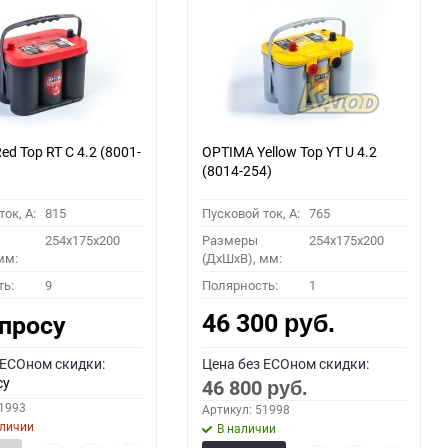
60
90
150
d Top RT С 4.2 (8001-
OPTIMA Yellow Top YT U 4.2
(8014-254)
ок, A:
815
Пусковой ток, A:
765
254x175x200
Размеры
254x175x200
мм:
(ДхШхВ), мм:
ть:
9
Полярность:
1
46 300
апросу
руб.
 ECOном скидки:
Цена без ECOном скидки:
су
46 800
руб.
51993
Артикул: 51998
аличии
В наличии