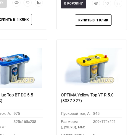
Быстрый
Добавить
Добавить
Быстрый
Добавить
Добавить
НУ
В КОРЗИНУ
просмотр
в
к
просмотр
в
к
избранное
сравнению
избранное
сравнени
ue Top BT DC 5.5
OPTIMA Yellow Top YT R 5.0
8)
(8037-327)
ок, A:
975
Пусковой ток, A:
845
325x165x238
Размеры
309x172x221
мм:
(ДхШхВ), мм: