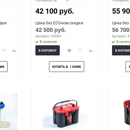
Полярность:
0
Полярнос
42 100
55 9
руб.
дки:
Цена без ECOном скидки:
Цена без
42 500
56 70
руб.
Артикул: 54569
Артикул: 
В наличии
В налич
рый
Добавить
Добавить
Быстрый
Добавить
Добавить
В КОРЗИНУ
В КОРЗИ
мотр
в
к
просмотр
в
к
избранное
сравнению
избранное
сравнению