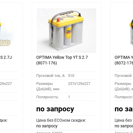
S 2.7J
OPTIMA Yellow Top YT S 2.7
OPTIMA Ye
(8071-176)
(8072-17
Пусковой ток, A:
510
Пусковой т
29x227
Размеры
237x129x227
Размеры
(ДхШхВ), мм:
(ДхШхВ), 
Полярность:
1
Полярнос
по запросу
по з
дки:
Цена без ECOном скидки:
Цена без
по запросу
по запро