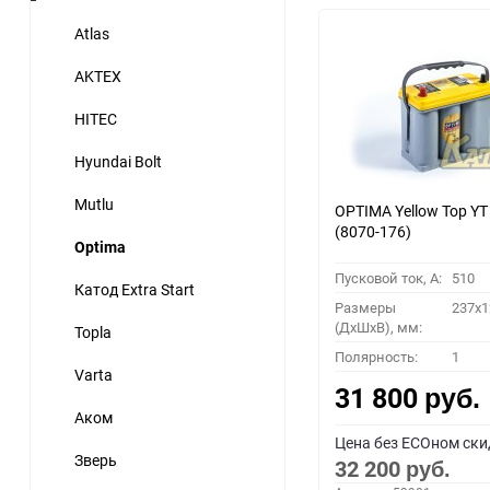
Atlas
AKTEX
HITEC
Hyundai Bolt
Mutlu
OPTIMA Yellow Top YT 
(8070-176)
Optima
Пусковой ток, A:
510
Катод Extra Start
Размеры
237x1
(ДхШхВ), мм:
Topla
Полярность:
1
Varta
31 800
руб.
Аком
Цена без ECOном ски
Зверь
32 200
руб.