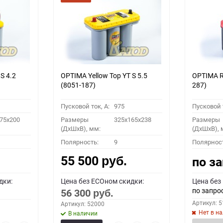
S 4.2
OPTIMA Yellow Top YT S 5.5
OPTIMA Re
(8051-187)
287)
Пусковой ток, A:
975
Пусковой т
75x200
Размеры
325x165x238
Размеры
(ДхШхВ), мм:
(ДхШхВ), 
Полярность:
9
Полярнос
55 500
по з
руб.
дки:
Цена без ECOном скидки:
Цена без
по запро
56 300
руб.
Артикул: 
Артикул: 52000
Нет в н
В наличии