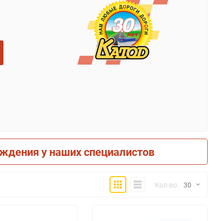
рждения у наших специалистов
Плитка
Компактно
Кол-во:
30
30