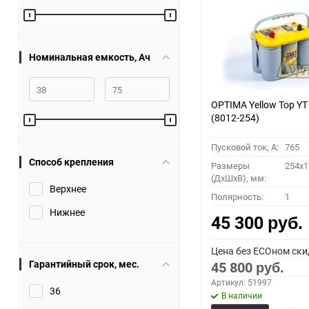
Номинальная емкость, Ач
OPTIMA Yellow Top YT 
(8012-254)
Пусковой ток, A:
765
Способ крепления
Размеры
254x1
(ДхШхВ), мм:
Верхнее
Полярность:
1
Нижнее
45 300
руб.
Цена без ECOном ски
Гарантийный срок, мес.
45 800
руб.
Артикул: 51997
36
В наличии