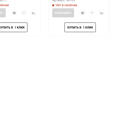
54211
Артикул: 54103
аличии
Нет в наличии
Быстрый
Добавить
Добавить
Быстрый
Добавить
Добавить
НУ
В КОРЗИНУ
просмотр
в
к
просмотр
в
к
избранное
сравнению
избранное
сравнени