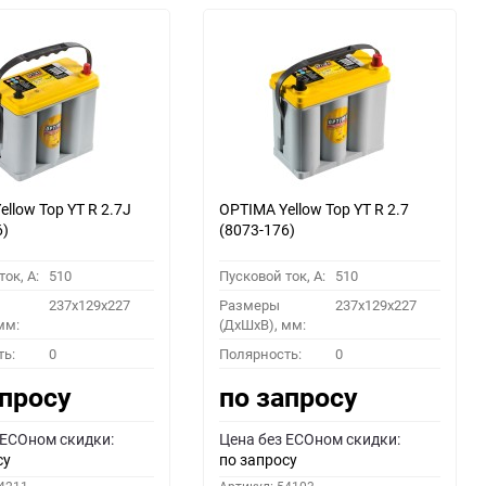
llow Top YT R 2.7J
OPTIMA Yellow Top YT R 2.7
6)
(8073-176)
ок, A:
510
Пусковой ток, A:
510
237x129x227
Размеры
237x129x227
мм:
(ДхШхВ), мм:
ть:
0
Полярность:
0
апросу
по запросу
 ECOном скидки:
Цена без ECOном скидки:
су
по запросу