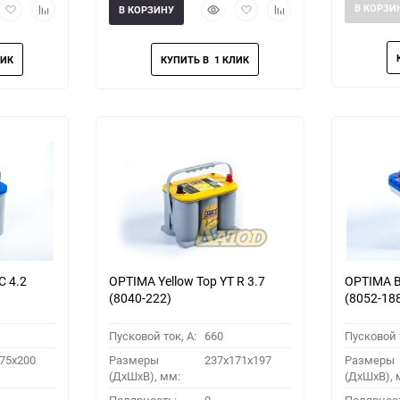
рый
Добавить
Добавить
Быстрый
Добавить
Добавить
В КОРЗИ
В КОРЗИНУ
мотр
в
к
просмотр
в
к
избранное
сравнению
избранное
сравнению
C 4.2
OPTIMA Yellow Top YT R 3.7
OPTIMA Bl
(8040-222)
(8052-18
Пусковой ток, A:
660
Пусковой т
75x200
Размеры
237x171x197
Размеры
(ДхШхВ), мм:
(ДхШхВ), 