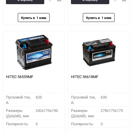
в
к
в
к
избранное
сравнению
избранное
сравн
HITEC 56559MF
HITEC 56618MF
Пусковой ток,
620
Пусковой ток,
630
A:
A:
Размеры
242x175x190
Размеры
278x175x175
(ДхШхВ), мм:
(ДхШхВ), мм:
Полярность:
0
Полярность:
0