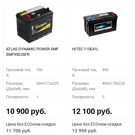
ATLAS DYNAMIC POWER SMF
HITEC 115E41L
SMF95D26FR
Пусковой ток,
700
Пусковой ток,
850
A:
A:
Размеры
260x172x220
Размеры
409x170x234
(ДхШхВ), мм:
(ДхШхВ), мм:
Полярность:
1
Полярность:
0
10 900
12 100
руб.
руб.
Цена без ECOном скидки:
Цена без ECOном скидки:
11 700
12 900
руб.
руб.