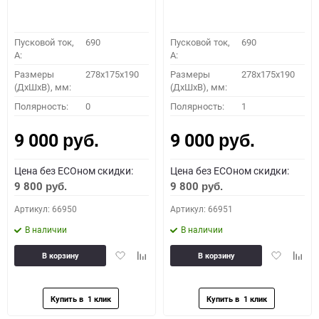
Пусковой ток,
690
Пусковой ток,
690
A:
A:
Размеры
278x175x190
Размеры
278x175x190
(ДхШхВ), мм:
(ДхШхВ), мм:
Полярность:
0
Полярность:
1
9 000
9 000
руб.
руб.
Цена без ECOном скидки:
Цена без ECOном скидки:
9 800
9 800
руб.
руб.
Артикул: 66950
Артикул: 66951
В наличии
В наличии
Добавить
Добавить
Добавить
Доба
В корзину
В корзину
в
к
в
к
избранное
сравнению
избранное
сравн