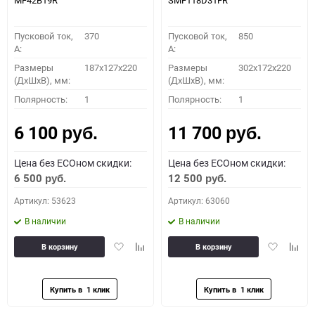
MF42B19R
SMF118D31FR
Пусковой ток,
370
Пусковой ток,
850
A:
A:
Размеры
187x127x220
Размеры
302x172x220
(ДхШхВ), мм:
(ДхШхВ), мм:
Полярность:
1
Полярность:
1
6 100
11 700
руб.
руб.
Цена без ECOном скидки:
Цена без ECOном скидки:
6 500
12 500
руб.
руб.
Артикул: 53623
Артикул: 63060
В наличии
В наличии
Добавить
Добавить
Добавить
Доба
В корзину
В корзину
в
к
в
к
избранное
сравнению
избранное
сравн