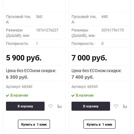
Пусковой ток,
360
Пусковой ток,
440
A:
A:
Размеры
187x127x227
Размеры
207x175x175
(ДхШхВ), мм:
(ДхШхВ), мм:
Полярность:
1
Полярность:
0
5 900
7 000
руб.
руб.
Цена без ECOном скидки:
Цена без ECOном скидки:
6 300
7 400
руб.
руб.
Артикул: 66940
Артикул: 66945
В наличии
В наличии
Добавить
Добавить
Добавить
Доба
В корзину
В корзину
в
к
в
к
избранное
сравнению
избранное
сравн