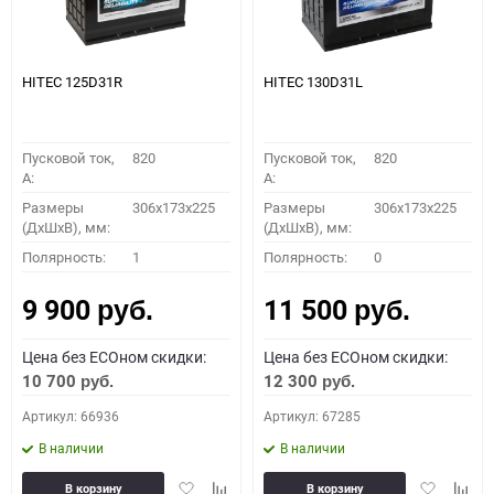
HITEC 125D31R
HITEC 130D31L
Пусковой ток,
820
Пусковой ток,
820
A:
A:
Размеры
306x173x225
Размеры
306x173x225
(ДхШхВ), мм:
(ДхШхВ), мм:
Полярность:
1
Полярность:
0
9 900
11 500
руб.
руб.
Цена без ECOном скидки:
Цена без ECOном скидки:
10 700
12 300
руб.
руб.
Артикул: 66936
Артикул: 67285
В наличии
В наличии
Добавить
Добавить
Добавить
Доба
В корзину
В корзину