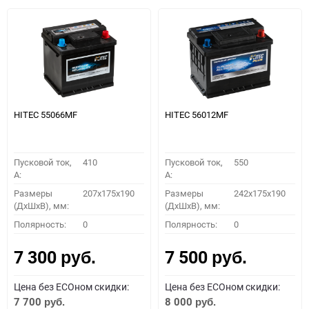
HITEC 55066MF
HITEC 56012MF
Пусковой ток,
410
Пусковой ток,
550
A:
A:
Размеры
207x175x190
Размеры
242x175x190
(ДхШхВ), мм:
(ДхШхВ), мм:
Полярность:
0
Полярность:
0
7 300
7 500
руб.
руб.
Цена без ECOном скидки:
Цена без ECOном скидки:
7 700
8 000
руб.
руб.