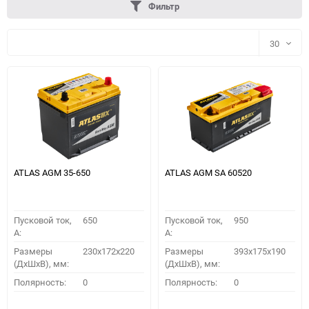
Фильтр
30
30
60
90
150
ATLAS AGM 35-650
ATLAS AGM SA 60520
Пусковой ток,
650
Пусковой ток,
950
A:
A:
Размеры
230x172x220
Размеры
393x175x190
(ДхШхВ), мм:
(ДхШхВ), мм:
ПОДОБРАТЬ
Полярность:
0
Полярность:
0