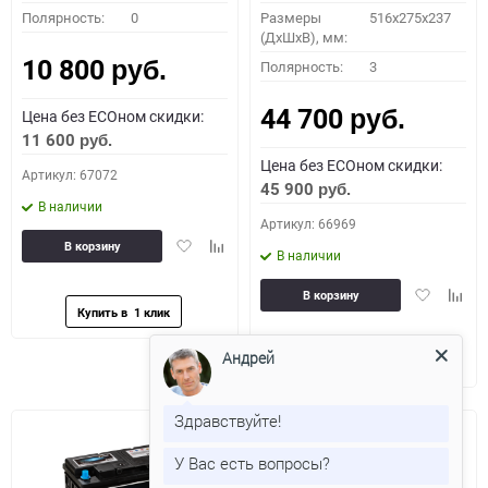
Полярность:
0
Размеры
516x275x237
(ДхШхВ), мм:
10 800
Полярность:
3
руб.
44 700
Цена без ECOном скидки:
руб.
11 600
руб.
Цена без ECOном скидки:
Артикул: 67072
45 900
руб.
В наличии
Артикул: 66969
Добавить
Добавить
В корзину
В наличии
в
к
избранное
сравнению
Добавить
Доба
В корзину
в
к
избранное
сравн
Андрей
Здравствуйте!
У Вас есть вопросы?