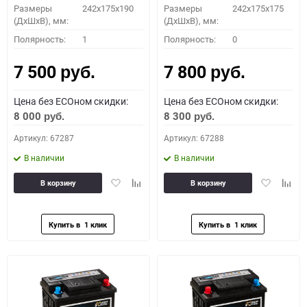
Размеры
242x175x190
Размеры
242x175x175
(ДхШхВ), мм:
(ДхШхВ), мм:
Полярность:
1
Полярность:
0
7 500
7 800
руб.
руб.
Цена без ECOном скидки:
Цена без ECOном скидки:
8 000
8 300
руб.
руб.
Артикул: 67287
Артикул: 67288
В наличии
В наличии
Добавить
Добавить
Добавить
Доба
В корзину
В корзину
в
к
в
к
избранное
сравнению
избранное
сравн