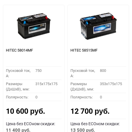
HITEC 58014MF
HITEC 58515MF
Пусковой ток,
750
Пусковой ток,
800
A:
A:
Размеры
315x175x175
Размеры
353x175x175
(ДхШхВ), мм:
(ДхШхВ), мм:
Полярность:
0
Полярность:
0
10 600
12 700
руб.
руб.
Цена без ECOном скидки:
Цена без ECOном скидки:
11 400
13 500
руб.
руб.