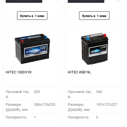
в
к
в
к
избранное
сравнению
избранное
сравн
HITEC 130D31R
HITEC 45B19L
Пусковой ток,
820
Пусковой ток,
360
A:
A:
Размеры
306x173x225
Размеры
187x127x227
(ДхШхВ), мм:
(ДхШхВ), мм:
Полярность:
1
Полярность:
0