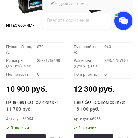
Андрей
печатает...
Введите сообщение
HITEC 60044MF
HITEC 61042MF
Пусковой ток,
870
Пусковой ток,
960
A:
A:
Размеры
353x175x190
Размеры
393x175x190
(ДхШхВ), мм:
(ДхШхВ), мм:
Полярность:
0
Полярность:
0
10 900
12 300
руб.
руб.
Цена без ECOном скидки:
Цена без ECOном скидки:
11 700
13 100
руб.
руб.
Артикул: 66954
Артикул: 66955
В наличии
В наличии