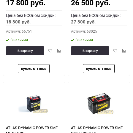
17 800
26 500
Как определить полярность?
руб.
руб.
Цена без ECOном скидки:
Цена без ECOном скидки:
0 - обратная
1 - прямая
3 - обратная
4 - прямая
18 300
27 300
руб.
руб.
Артикул: 66751
Артикул: 63025
В наличии
В наличии
Добавить
Добавить
Добавить
Доба
В корзину
В корзину
в
к
в
к
избранное
сравнению
избранное
сравн
ATLAS DYNAMIC POWER SMF
ATLAS DYNAMIC POWER SMF