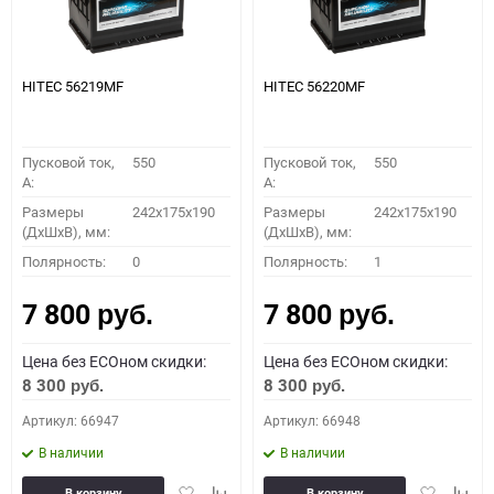
HITEC 56219MF
HITEC 56220MF
Пусковой ток,
550
Пусковой ток,
550
A:
A:
Размеры
242x175x190
Размеры
242x175x190
(ДхШхВ), мм:
(ДхШхВ), мм:
Полярность:
0
Полярность:
1
7 800
7 800
руб.
руб.
Цена без ECOном скидки:
Цена без ECOном скидки:
8 300
8 300
руб.
руб.
Артикул: 66947
Артикул: 66948
В наличии
В наличии
Добавить
Добавить
Добавить
Доба
В корзину
В корзину