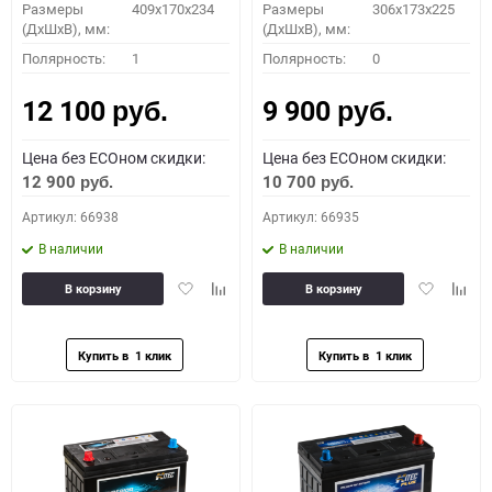
Размеры
409x170x234
Размеры
306x173x225
(ДхШхВ), мм:
(ДхШхВ), мм:
Полярность:
1
Полярность:
0
12 100
9 900
руб.
руб.
Цена без ECOном скидки:
Цена без ECOном скидки:
12 900
10 700
руб.
руб.
Артикул: 66938
Артикул: 66935
В наличии
В наличии
Добавить
Добавить
Добавить
Доба
В корзину
В корзину
в
к
в
к
избранное
сравнению
избранное
сравн