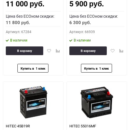
11 000
5 900
руб.
руб.
Цена без ECOном скидки:
Цена без ECOном скидки:
11 800
6 300
руб.
руб.
Артикул: 67284
Артикул: 66939
В наличии
В наличии
Добавить
Добавить
Добавить
Доба
В корзину
В корзину
в
к
в
к
избранное
сравнению
избранное
сравн
HITEC 45B19R
HITEC 55016MF