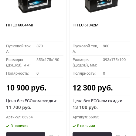
HITEC 60044MF
HITEC 61042MF
Пусковой ток,
870
Пусковой ток,
960
A:
A:
Размеры
353x175x190
Размеры
393x175x190
(ДхШхВ), мм:
(ДхШхВ), мм:
Полярность:
0
Полярность:
0
10 900
12 300
руб.
руб.
Цена без ECOном скидки:
Цена без ECOном скидки:
11 700
13 100
руб.
руб.
Артикул: 66954
Артикул: 66955
В наличии
В наличии