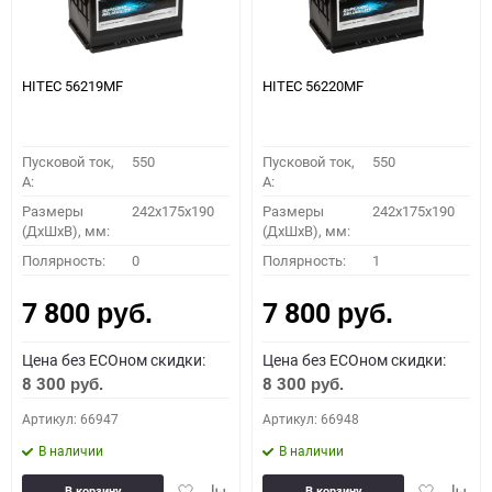
HITEC 56219MF
HITEC 56220MF
Пусковой ток,
550
Пусковой ток,
550
A:
A:
Размеры
242x175x190
Размеры
242x175x190
(ДхШхВ), мм:
(ДхШхВ), мм:
Полярность:
0
Полярность:
1
7 800
7 800
руб.
руб.
Цена без ECOном скидки:
Цена без ECOном скидки:
8 300
8 300
руб.
руб.
Артикул: 66947
Артикул: 66948
В наличии
В наличии
Добавить
Добавить
Добавить
Доба
В корзину
В корзину