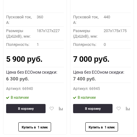
Пусковой ток,
360
Пусковой ток,
440
A:
A:
Размеры
187x127x227
Размеры
207x175x175
(ДхШхВ), мм:
(ДхШхВ), мм:
Полярность:
1
Полярность:
0
5 900
7 000
руб.
руб.
Цена без ECOном скидки:
Цена без ECOном скидки:
6 300
7 400
руб.
руб.
Артикул: 66940
Артикул: 66945
В наличии
В наличии
Добавить
Добавить
Добавить
Доба
В корзину
В корзину
в
к
в
к
избранное
сравнению
избранное
сравн