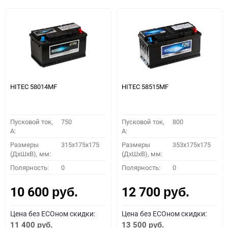
HITEC 58014MF
HITEC 58515MF
Пусковой ток,
750
Пусковой ток,
800
A:
A:
Размеры
315x175x175
Размеры
353x175x175
(ДхШхВ), мм:
(ДхШхВ), мм:
Полярность:
0
Полярность:
0
10 600
12 700
руб.
руб.
Цена без ECOном скидки:
Цена без ECOном скидки:
11 400
13 500
руб.
руб.