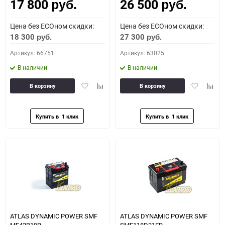
17 800
26 500
Как определить полярность?
руб.
руб.
Цена без ECOном скидки:
Цена без ECOном скидки:
0 - обратная
1 - прямая
3 - обратная
4 - прямая
18 300
27 300
руб.
руб.
Артикул: 66751
Артикул: 63025
В наличии
В наличии
Добавить
Добавить
Добавить
Доба
В корзину
В корзину
в
к
в
к
избранное
сравнению
избранное
сравн
ATLAS DYNAMIC POWER SMF
ATLAS DYNAMIC POWER SMF