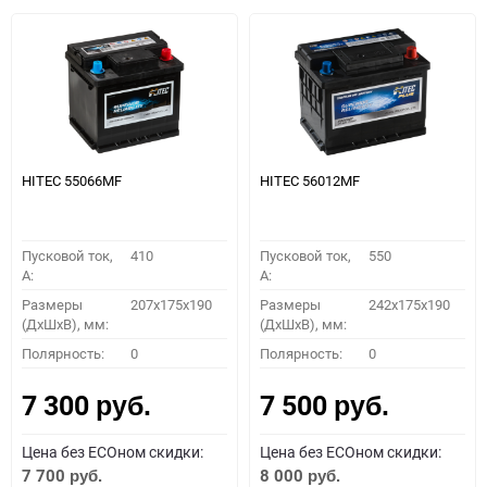
HITEC 55066MF
HITEC 56012MF
Пусковой ток,
410
Пусковой ток,
550
A:
A:
Размеры
207x175x190
Размеры
242x175x190
(ДхШхВ), мм:
(ДхШхВ), мм:
Полярность:
0
Полярность:
0
7 300
7 500
руб.
руб.
Цена без ECOном скидки:
Цена без ECOном скидки:
7 700
8 000
руб.
руб.