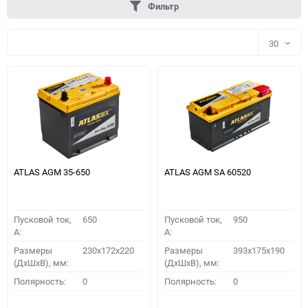
Фильтр
30
30
60
90
150
ATLAS AGM 35-650
ATLAS AGM SA 60520
Пусковой ток,
650
Пусковой ток,
950
A:
A:
Размеры
230x172x220
Размеры
393x175x190
(ДхШхВ), мм:
(ДхШхВ), мм:
ПОДОБРАТЬ
Полярность:
0
Полярность:
0