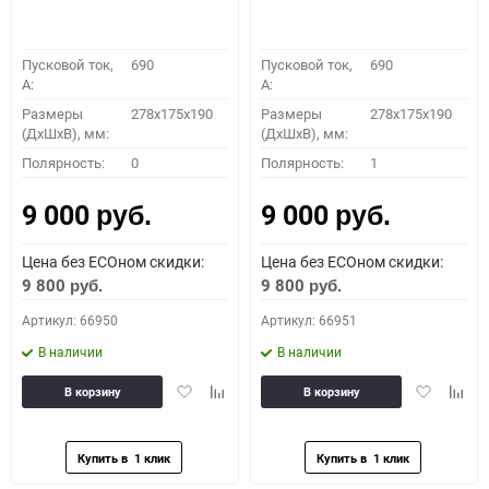
Пусковой ток,
690
Пусковой ток,
690
A:
A:
Размеры
278x175x190
Размеры
278x175x190
(ДхШхВ), мм:
(ДхШхВ), мм:
Полярность:
0
Полярность:
1
9 000
9 000
руб.
руб.
Цена без ECOном скидки:
Цена без ECOном скидки:
9 800
9 800
руб.
руб.
Артикул: 66950
Артикул: 66951
В наличии
В наличии
Добавить
Добавить
Добавить
Доба
В корзину
В корзину
в
к
в
к
избранное
сравнению
избранное
сравн