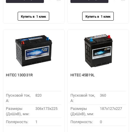
в
к
в
к
избранное
сравнению
избранное
сравн
HITEC 130D31R
HITEC 45B19L
Пусковой ток,
820
Пусковой ток,
360
A:
A:
Размеры
306x173x225
Размеры
187x127x227
(ДхШхВ), мм:
(ДхШхВ), мм:
Полярность:
1
Полярность:
0