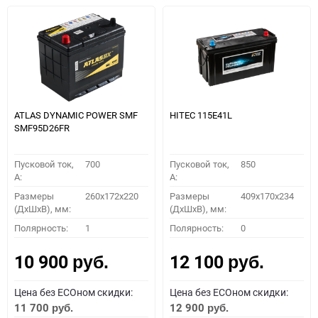
ATLAS DYNAMIC POWER SMF
HITEC 115E41L
SMF95D26FR
Пусковой ток,
700
Пусковой ток,
850
A:
A:
Размеры
260x172x220
Размеры
409x170x234
(ДхШхВ), мм:
(ДхШхВ), мм:
Полярность:
1
Полярность:
0
10 900
12 100
руб.
руб.
Цена без ECOном скидки:
Цена без ECOном скидки:
11 700
12 900
руб.
руб.