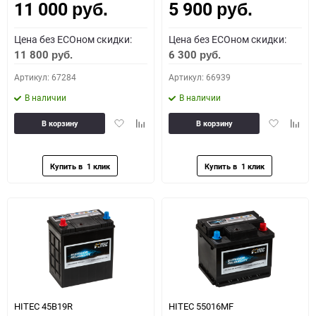
11 000
5 900
руб.
руб.
Цена без ECOном скидки:
Цена без ECOном скидки:
11 800
6 300
руб.
руб.
Артикул: 67284
Артикул: 66939
В наличии
В наличии
Добавить
Добавить
Добавить
Доба
В корзину
В корзину
в
к
в
к
избранное
сравнению
избранное
сравн
HITEC 45B19R
HITEC 55016MF