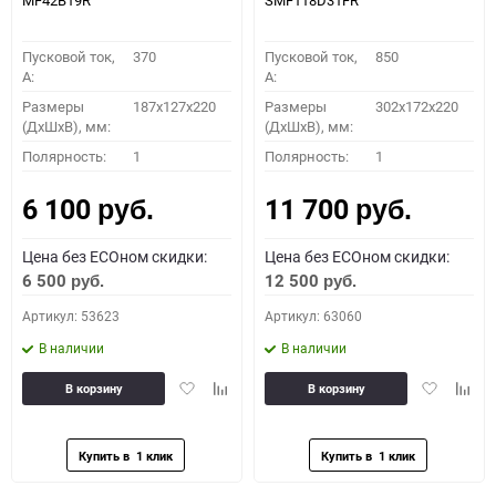
MF42B19R
SMF118D31FR
Пусковой ток,
370
Пусковой ток,
850
A:
A:
Размеры
187x127x220
Размеры
302x172x220
(ДхШхВ), мм:
(ДхШхВ), мм:
Полярность:
1
Полярность:
1
6 100
11 700
руб.
руб.
Цена без ECOном скидки:
Цена без ECOном скидки:
6 500
12 500
руб.
руб.
Артикул: 53623
Артикул: 63060
В наличии
В наличии
Добавить
Добавить
Добавить
Доба
В корзину
В корзину
в
к
в
к
избранное
сравнению
избранное
сравн