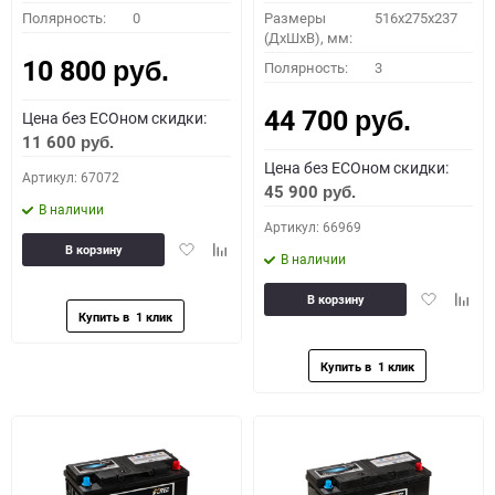
Полярность:
0
Размеры
516x275x237
(ДхШхВ), мм:
10 800
Полярность:
3
руб.
44 700
Цена без ECOном скидки:
руб.
11 600
руб.
Цена без ECOном скидки:
Артикул: 67072
45 900
руб.
В наличии
Артикул: 66969
Добавить
Добавить
В корзину
В наличии
в
к
избранное
сравнению
Добавить
Доба
В корзину
в
к
избранное
сравн