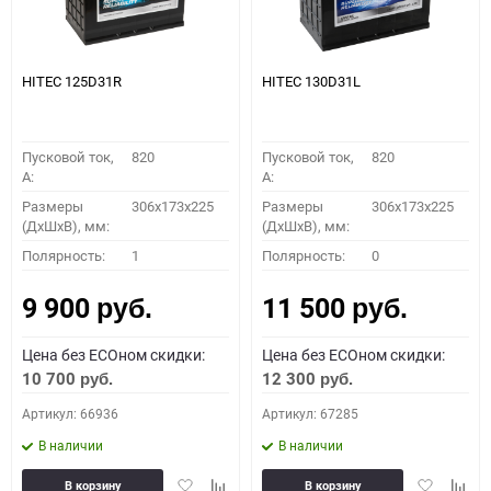
HITEC 125D31R
HITEC 130D31L
Пусковой ток,
820
Пусковой ток,
820
A:
A:
Размеры
306x173x225
Размеры
306x173x225
(ДхШхВ), мм:
(ДхШхВ), мм:
Полярность:
1
Полярность:
0
9 900
11 500
руб.
руб.
Цена без ECOном скидки:
Цена без ECOном скидки:
10 700
12 300
руб.
руб.
Артикул: 66936
Артикул: 67285
В наличии
В наличии
Добавить
Добавить
Добавить
Доба
В корзину
В корзину