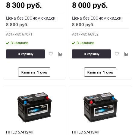
8 300
8 000
руб.
руб.
Цена без ECOном скидки:
Цена без ECOном скидки:
8 800
8 500
руб.
руб.
Артикул: 67071
Артикул: 66952
В наличии
В наличии
Добавить
Добавить
Добавить
Доба
В корзину
В корзину
в
к
в
к
избранное
сравнению
избранное
сравн
HITEC 57412MF
HITEC 57413MF