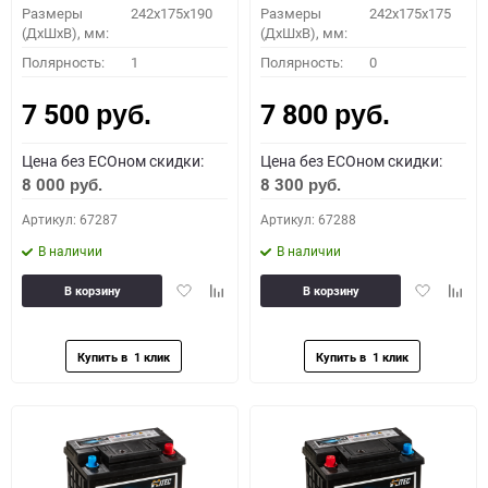
Размеры
242x175x190
Размеры
242x175x175
(ДхШхВ), мм:
(ДхШхВ), мм:
Полярность:
1
Полярность:
0
7 500
7 800
руб.
руб.
Цена без ECOном скидки:
Цена без ECOном скидки:
8 000
8 300
руб.
руб.
Артикул: 67287
Артикул: 67288
В наличии
В наличии
Добавить
Добавить
Добавить
Доба
В корзину
В корзину
в
к
в
к
избранное
сравнению
избранное
сравн