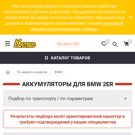
Мы используем файлы cookies для Вашего удобства
пользования сайтом и аналитики. Продолжая оставаться на
нашем сайте, Вы даёте согласие на обработку персональных
данных и подтверждаете ознакомление с нашей
политикой
обработки персональных данных.
0
0
Москва и МО
КАТАЛОГ ТОВАРОВ
По марке и модели
BMW
АККУМУЛЯТОРЫ ДЛЯ BMW 2ER
Подбор по транспорту / по параметрам
Результаты подбора носят ориентировочной характер и
ПО ПАРАМЕТРАМ
ПО ТРАНСПОРТУ
требуют подтверждения у наших специалистов