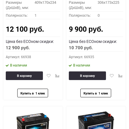
Размеры
409x170x234
Размеры
306x173x225
(ДхШхВ), мм:
(ДхШхВ), мм:
Полярность:
1
Полярность:
0
12 100
9 900
руб.
руб.
Цена без ECOном скидки:
Цена без ECOном скидки:
12 900
10 700
руб.
руб.
Артикул: 66938
Артикул: 66935
В наличии
В наличии
Добавить
Добавить
Добавить
Доба
В корзину
В корзину
в
к
в
к
избранное
сравнению
избранное
сравн