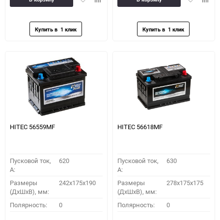
в
к
в
к
избранное
сравнению
избранное
сравн
HITEC 56559MF
HITEC 56618MF
Пусковой ток,
620
Пусковой ток,
630
A:
A:
Размеры
242x175x190
Размеры
278x175x175
(ДхШхВ), мм:
(ДхШхВ), мм:
Полярность:
0
Полярность:
0