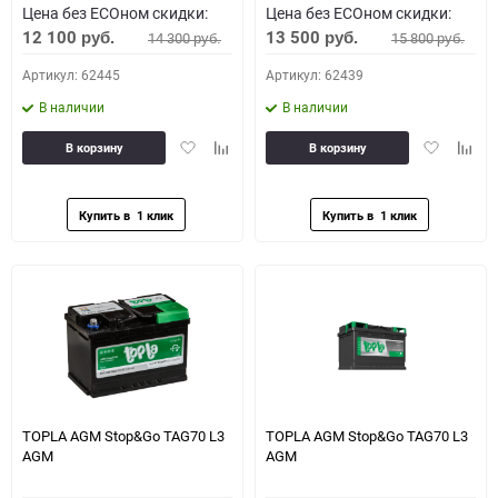
Цена без ECOном скидки:
Цена без ECOном скидки:
12 100
13 500
14 300
15 800
руб.
руб.
руб.
руб.
Артикул: 62445
Артикул: 62439
В наличии
В наличии
Добавить
Добавить
Добавить
Доба
В корзину
В корзину
в
к
в
к
избранное
сравнению
избранное
сравн
TOPLA AGM Stop&Go TAG70 L3
TOPLA AGM Stop&Go TAG70 L3
AGM
AGM