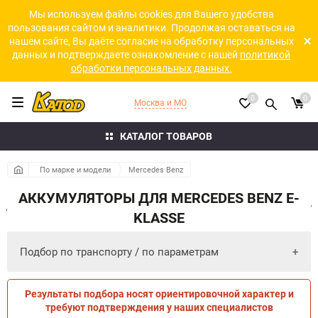
Мы используем файлы cookies для Вашего удобства
пользования сайтом и аналитики. Продолжая оставаться на
нашем сайте, Вы даёте согласие на обработку персональных
данных и подтверждаете ознакомление с нашей
политикой
обработки персональных данных.
0
0
Москва и МО
КАТАЛОГ ТОВАРОВ
По марке и модели
Mercedes Benz
АККУМУЛЯТОРЫ ДЛЯ MERCEDES BENZ E-
KLASSE
Подбор по транспорту / по параметрам
Результаты подбора носят ориентировочной характер и
ПО ПАРАМЕТРАМ
ПО ТРАНСПОРТУ
требуют подтверждения у наших специалистов