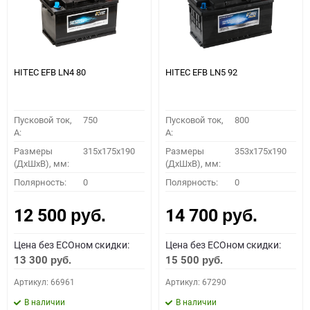
HITEC EFB LN4 80
HITEC EFB LN5 92
Пусковой ток,
750
Пусковой ток,
800
A:
A:
Размеры
315x175x190
Размеры
353x175x190
(ДхШхВ), мм:
(ДхШхВ), мм:
Полярность:
0
Полярность:
0
12 500
14 700
руб.
руб.
Цена без ECOном скидки:
Цена без ECOном скидки:
13 300
15 500
руб.
руб.
Артикул: 66961
Артикул: 67290
В наличии
В наличии