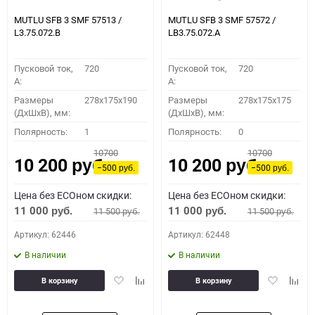
MUTLU SFB 3 SMF 57513 /
MUTLU SFB 3 SMF 57572 /
L3.75.072.B
LB3.75.072.A
Пусковой ток,
720
Пусковой ток,
720
A:
A:
Размеры
278x175x190
Размеры
278x175x175
(ДхШхВ), мм:
(ДхШхВ), мм:
Полярность:
1
Полярность:
0
10700
10700
10 200
10 200
руб.
руб.
−500
−500
руб.
руб.
Цена без ECOном скидки:
Цена без ECOном скидки:
11 000
11 000
11 500
11 500
руб.
руб.
руб.
руб.
Артикул: 62446
Артикул: 62448
В наличии
В наличии
Добавить
Добавить
Добавить
Доба
В корзину
В корзину
в
к
в
к
избранное
сравнению
избранное
сравн