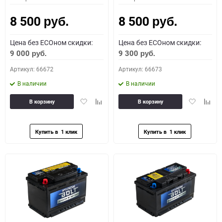
8 500
8 500
руб.
руб.
Цена без ECOном скидки:
Цена без ECOном скидки:
9 000
9 300
руб.
руб.
Артикул: 66672
Артикул: 66673
В наличии
В наличии
Добавить
Добавить
Добавить
Доба
В корзину
В корзину
в
к
в
к
избранное
сравнению
избранное
сравн