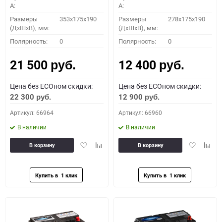
A:
A:
Размеры
353x175x190
Размеры
278x175x190
(ДхШхВ), мм:
(ДхШхВ), мм:
Полярность:
0
Полярность:
0
21 500
12 400
руб.
руб.
Цена без ECOном скидки:
Цена без ECOном скидки:
22 300
12 900
руб.
руб.
Артикул: 66964
Артикул: 66960
В наличии
В наличии
Добавить
Добавить
Добавить
Доба
В корзину
В корзину
в
к
в
к
избранное
сравнению
избранное
сравн