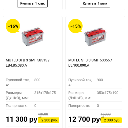
−16%
−15%
MUTLU SFB 3 SMF 58515 /
MUTLU SFB 3 SMF 60056 /
LB4.85.080.A
L5.100.090.A
Пусковой ток,
800
Пусковой ток,
900
A:
A:
Размеры
315x175x175
Размеры
353x175x190
(ДхШхВ), мм:
(ДхШхВ), мм:
Полярность:
0
Полярность:
0
13500
15000
11 300
12 700
руб.
руб.
−2 200
−2 300
руб.
руб.