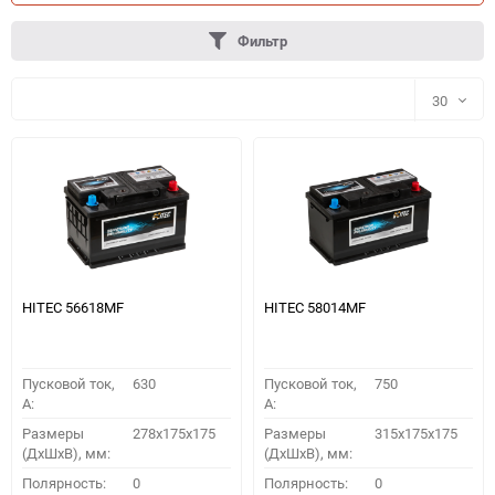
Фильтр
30
30
60
90
150
HITEC 56618MF
HITEC 58014MF
Пусковой ток,
630
Пусковой ток,
750
A:
A:
Размеры
278x175x175
Размеры
315x175x175
(ДхШхВ), мм:
(ДхШхВ), мм:
ПОДОБРАТЬ
Полярность:
0
Полярность:
0