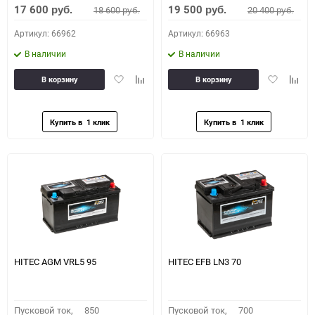
17 600
19 500
18 600
20 400
руб.
руб.
руб.
руб.
Артикул: 66962
Артикул: 66963
В наличии
В наличии
Добавить
Добавить
Добавить
Доба
В корзину
В корзину
в
к
в
к
избранное
сравнению
избранное
сравн
HITEC AGM VRL5 95
HITEC EFB LN3 70
Пусковой ток,
850
Пусковой ток,
700