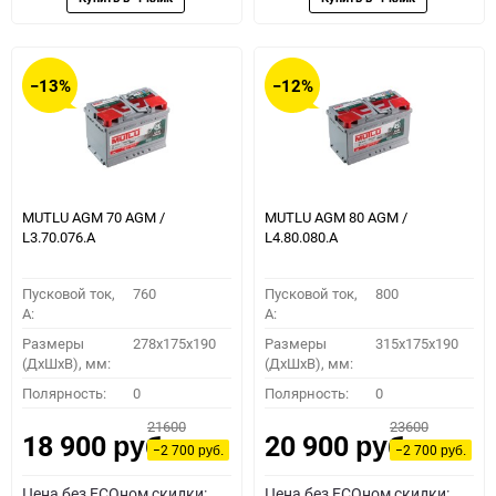
−13%
−12%
MUTLU AGM 70 AGM /
MUTLU AGM 80 AGM /
L3.70.076.A
L4.80.080.A
Пусковой ток,
760
Пусковой ток,
800
A:
A:
Размеры
278x175x190
Размеры
315x175x190
(ДхШхВ), мм:
(ДхШхВ), мм:
Полярность:
0
Полярность:
0
21600
23600
18 900
20 900
руб.
руб.
−2 700
−2 700
руб.
руб.
Цена без ECOном скидки:
Цена без ECOном скидки: