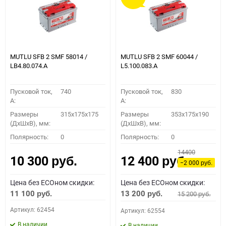
MUTLU SFB 2 SMF 58014 /
MUTLU SFB 2 SMF 60044 /
LB4.80.074.A
L5.100.083.A
Пусковой ток,
740
Пусковой ток,
830
A:
A:
Размеры
315x175x175
Размеры
353x175x190
(ДхШхВ), мм:
(ДхШхВ), мм:
Полярность:
0
Полярность:
0
14400
10 300
12 400
руб.
руб.
−2 000
руб.
Цена без ECOном скидки:
Цена без ECOном скидки:
11 100
13 200
15 200
руб.
руб.
руб.
Артикул: 62454
Артикул: 62554
В наличии
В наличии