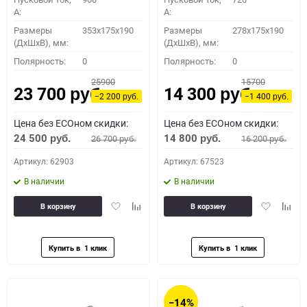
A:
A:
Размеры
353x175x190
Размеры
278x175x190
(ДхШхВ), мм:
(ДхШхВ), мм:
Полярность:
0
Полярность:
0
25900
15700
23 700
14 300
руб.
руб.
−2 200
−1 400
руб.
руб.
Цена без ECOном скидки:
Цена без ECOном скидки:
24 500
14 800
26 700
16 200
руб.
руб.
руб.
руб.
Артикул: 62903
Артикул: 67523
В наличии
В наличии
Добавить
Добавить
Добавить
Доба
В корзину
В корзину
в
к
в
к
избранное
сравнению
избранное
сравн
−14%