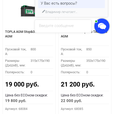
У Вас есть вопросы?
Владимир
печатает...
Введите сообщение
TOPLA AGM Stop&Go TAG80 L4
TOPLA AGM Stop&Go TAG95 L5
AGM
AGM
Пусковой ток,
800
Пусковой ток,
850
A:
A:
Размеры
315x175x190
Размеры
353x175x190
(ДхШхВ), мм:
(ДхШхВ), мм:
Полярность:
0
Полярность:
0
19 000
21 200
руб.
руб.
Цена без ECOном скидки:
Цена без ECOном скидки:
19 800
22 000
руб.
руб.
Артикул: 68084
Артикул: 68085