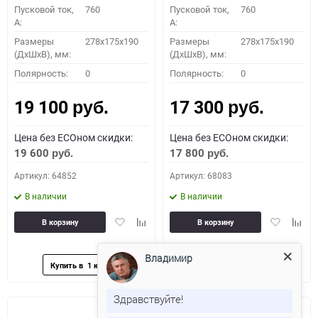
Пусковой ток,
760
Пусковой ток,
760
A:
A:
Размеры
278x175x190
Размеры
278x175x190
(ДхШхВ), мм:
(ДхШхВ), мм:
Полярность:
0
Полярность:
0
19 100
17 300
руб.
руб.
Цена без ECOном скидки:
Цена без ECOном скидки:
19 600
17 800
руб.
руб.
Артикул: 64852
Артикул: 68083
В наличии
В наличии
Добавить
Добавить
Добавить
Доба
В корзину
В корзину
в
к
в
к
избранное
сравнению
избранное
сравн
Владимир
Здравствуйте!