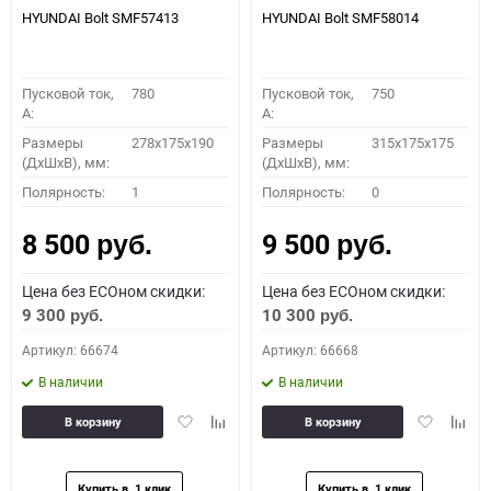
HYUNDAI Bolt SMF57413
HYUNDAI Bolt SMF58014
Пусковой ток,
780
Пусковой ток,
750
A:
A:
Размеры
278x175x190
Размеры
315x175x175
(ДхШхВ), мм:
(ДхШхВ), мм:
Полярность:
1
Полярность:
0
8 500
9 500
руб.
руб.
Цена без ECOном скидки:
Цена без ECOном скидки:
9 300
10 300
руб.
руб.
Артикул: 66674
Артикул: 66668
В наличии
В наличии
Добавить
Добавить
Добавить
Доба
В корзину
В корзину
в
к
в
к
избранное
сравнению
избранное
сравн