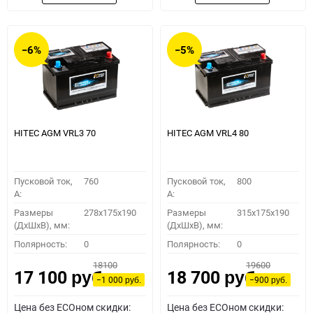
−6%
−5%
HITEC AGM VRL3 70
HITEC AGM VRL4 80
Пусковой ток,
760
Пусковой ток,
800
A:
A:
Размеры
278x175x190
Размеры
315x175x190
(ДхШхВ), мм:
(ДхШхВ), мм:
Полярность:
0
Полярность:
0
18100
19600
17 100
18 700
руб.
руб.
−1 000
−900
руб.
руб.
Цена без ECOном скидки:
Цена без ECOном скидки: