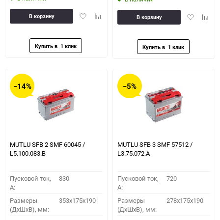
Добавить
Добавить
Добавить
Доба
В корзину
В корзину
в
к
в
к
избранное
сравнению
избранное
сравн
−14%
−5%
MUTLU SFB 2 SMF 60045 /
MUTLU SFB 3 SMF 57512 /
L5.100.083.B
L3.75.072.A
Пусковой ток,
830
Пусковой ток,
720
A:
A:
Размеры
353x175x190
Размеры
278x175x190
(ДхШхВ), мм:
(ДхШхВ), мм: