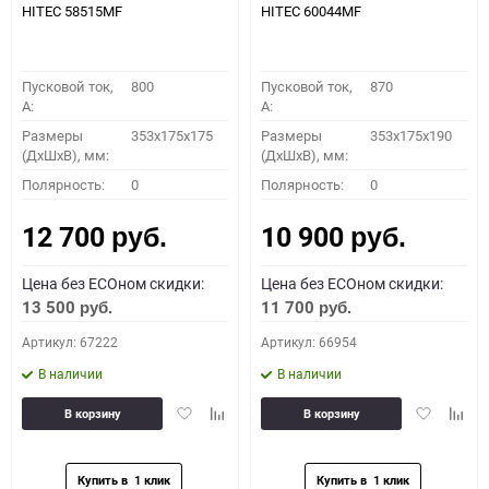
HITEC 58515MF
HITEC 60044MF
Пусковой ток,
800
Пусковой ток,
870
A:
A:
Размеры
353x175x175
Размеры
353x175x190
(ДхШхВ), мм:
(ДхШхВ), мм:
Полярность:
0
Полярность:
0
12 700
10 900
руб.
руб.
Цена без ECOном скидки:
Цена без ECOном скидки:
13 500
11 700
руб.
руб.
Артикул: 67222
Артикул: 66954
В наличии
В наличии
Добавить
Добавить
Добавить
Доба
В корзину
В корзину
в
к
в
к
избранное
сравнению
избранное
сравн