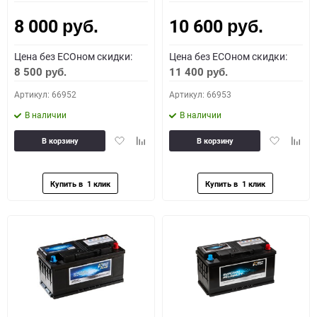
8 000
10 600
Как определить полярность?
руб.
руб.
Цена без ECOном скидки:
Цена без ECOном скидки:
0 - обратная
1 - прямая
3 - обратная
4 - прямая
8 500
11 400
руб.
руб.
Артикул: 66952
Артикул: 66953
В наличии
В наличии
Добавить
Добавить
Добавить
Доба
В корзину
В корзину
в
к
в
к
избранное
сравнению
избранное
сравн