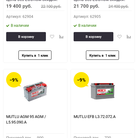
19 400
21 700
22 100
24 400
руб.
руб.
руб.
руб.
Артикул: 62904
Артикул: 62905
В наличии
В наличии
Добавить
Добавить
Добавить
Доба
В корзину
В корзину
в
к
в
к
избранное
сравнению
избранное
сравн
−9%
−9%
MUTLU AGM 95 AGM /
MUTLU EFB L3.72.072.A
L5.95.090.A
Пусковой ток,
900
Пусковой ток,
720