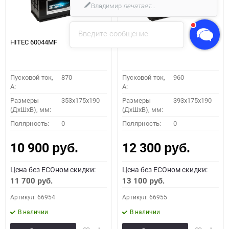
Владимир
печатает...
Введите сообщение
HITEC 60044MF
HITEC 61042MF
Пусковой ток,
870
Пусковой ток,
960
A:
A:
Размеры
353x175x190
Размеры
393x175x190
(ДхШхВ), мм:
(ДхШхВ), мм:
Полярность:
0
Полярность:
0
10 900
12 300
руб.
руб.
Цена без ECOном скидки:
Цена без ECOном скидки:
11 700
13 100
руб.
руб.
Артикул: 66954
Артикул: 66955
В наличии
В наличии