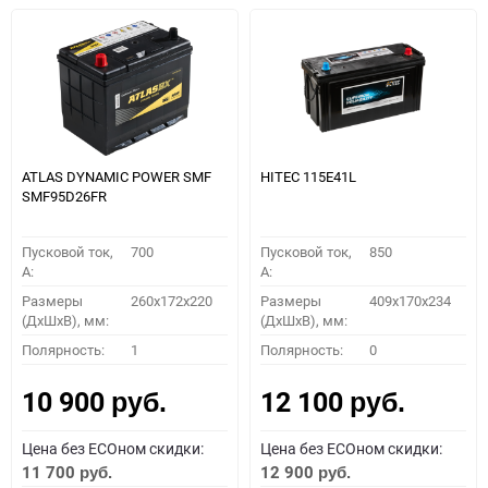
ATLAS DYNAMIC POWER SMF
HITEC 115E41L
SMF95D26FR
Пусковой ток,
700
Пусковой ток,
850
A:
A:
Размеры
260x172x220
Размеры
409x170x234
(ДхШхВ), мм:
(ДхШхВ), мм:
Полярность:
1
Полярность:
0
10 900
12 100
руб.
руб.
Цена без ECOном скидки:
Цена без ECOном скидки:
11 700
12 900
руб.
руб.