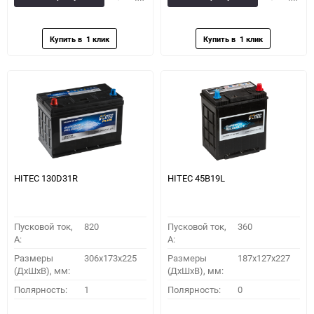
в
к
в
к
избранное
сравнению
избранное
сравн
HITEC 130D31R
HITEC 45B19L
Пусковой ток,
820
Пусковой ток,
360
A:
A:
Размеры
306x173x225
Размеры
187x127x227
(ДхШхВ), мм:
(ДхШхВ), мм:
Полярность:
1
Полярность:
0