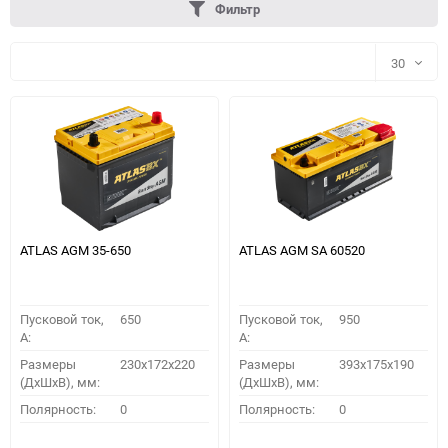
Фильтр
30
30
60
90
150
ATLAS AGM 35-650
ATLAS AGM SA 60520
Пусковой ток,
650
Пусковой ток,
950
A:
A:
Размеры
230x172x220
Размеры
393x175x190
(ДхШхВ), мм:
(ДхШхВ), мм:
ПОДОБРАТЬ
Полярность:
0
Полярность:
0