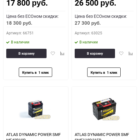
17 800
26 500
Как определить полярность?
руб.
руб.
Цена без ECOном скидки:
Цена без ECOном скидки:
0 - обратная
1 - прямая
3 - обратная
4 - прямая
18 300
27 300
руб.
руб.
Артикул: 66751
Артикул: 63025
В наличии
В наличии
Добавить
Добавить
Добавить
Доба
В корзину
В корзину
в
к
в
к
избранное
сравнению
избранное
сравн
ATLAS DYNAMIC POWER SMF
ATLAS DYNAMIC POWER SMF