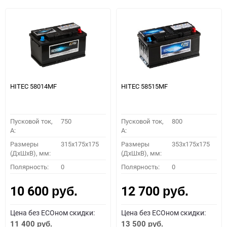
HITEC 58014MF
HITEC 58515MF
Пусковой ток,
750
Пусковой ток,
800
A:
A:
Размеры
315x175x175
Размеры
353x175x175
(ДхШхВ), мм:
(ДхШхВ), мм:
Полярность:
0
Полярность:
0
10 600
12 700
руб.
руб.
Цена без ECOном скидки:
Цена без ECOном скидки:
11 400
13 500
руб.
руб.