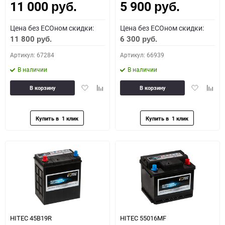
11 000
5 900
руб.
руб.
Цена без ECOном скидки:
Цена без ECOном скидки:
11 800
6 300
руб.
руб.
Артикул: 67284
Артикул: 66939
В наличии
В наличии
Добавить
Добавить
Добавить
Доба
В корзину
В корзину
в
к
в
к
избранное
сравнению
избранное
сравн
HITEC 45B19R
HITEC 55016MF