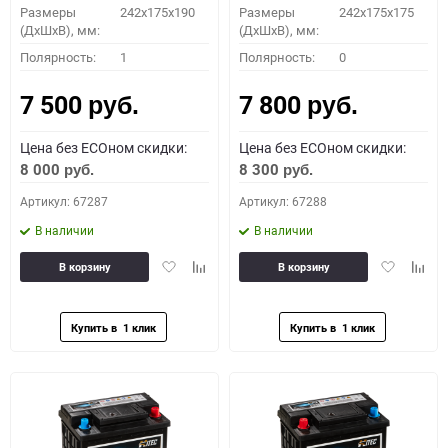
Размеры
242x175x190
Размеры
242x175x175
(ДхШхВ), мм:
(ДхШхВ), мм:
Полярность:
1
Полярность:
0
7 500
7 800
руб.
руб.
Цена без ECOном скидки:
Цена без ECOном скидки:
8 000
8 300
руб.
руб.
Артикул: 67287
Артикул: 67288
В наличии
В наличии
Добавить
Добавить
Добавить
Доба
В корзину
В корзину
в
к
в
к
избранное
сравнению
избранное
сравн