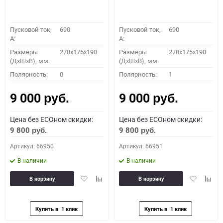
Пусковой ток,
690
Пусковой ток,
690
A:
A:
Размеры
278x175x190
Размеры
278x175x190
(ДхШхВ), мм:
(ДхШхВ), мм:
Полярность:
0
Полярность:
1
9 000
9 000
руб.
руб.
Цена без ECOном скидки:
Цена без ECOном скидки:
9 800
9 800
руб.
руб.
Артикул: 66950
Артикул: 66951
В наличии
В наличии
Добавить
Добавить
Добавить
Доба
В корзину
В корзину
в
к
в
к
избранное
сравнению
избранное
сравн