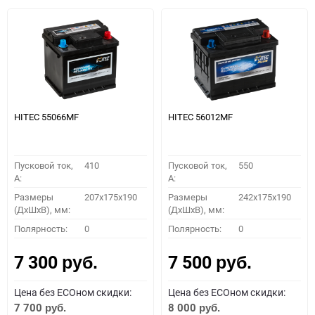
HITEC 55066MF
HITEC 56012MF
Пусковой ток,
410
Пусковой ток,
550
A:
A:
Размеры
207x175x190
Размеры
242x175x190
(ДхШхВ), мм:
(ДхШхВ), мм:
Полярность:
0
Полярность:
0
7 300
7 500
руб.
руб.
Цена без ECOном скидки:
Цена без ECOном скидки:
7 700
8 000
руб.
руб.