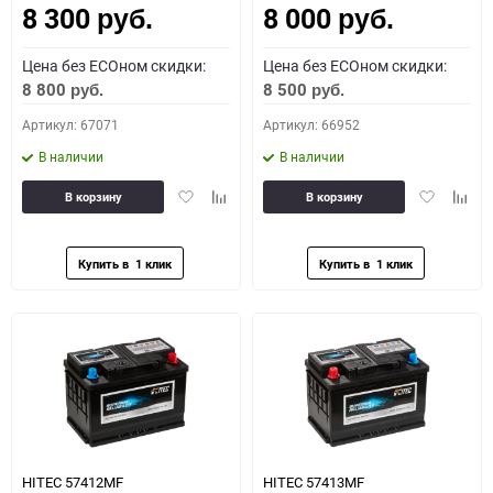
8 300
8 000
руб.
руб.
Цена без ECOном скидки:
Цена без ECOном скидки:
8 800
8 500
руб.
руб.
Артикул: 67071
Артикул: 66952
В наличии
В наличии
Добавить
Добавить
Добавить
Доба
В корзину
В корзину
в
к
в
к
избранное
сравнению
избранное
сравн
HITEC 57412MF
HITEC 57413MF