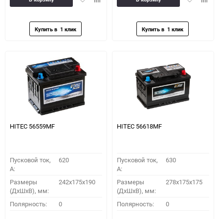
в
к
в
к
избранное
сравнению
избранное
сравн
HITEC 56559MF
HITEC 56618MF
Пусковой ток,
620
Пусковой ток,
630
A:
A:
Размеры
242x175x190
Размеры
278x175x175
(ДхШхВ), мм:
(ДхШхВ), мм:
Полярность:
0
Полярность:
0