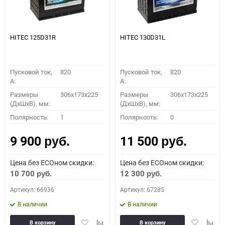
HITEC 125D31R
HITEC 130D31L
Пусковой ток,
820
Пусковой ток,
820
A:
A:
Размеры
306x173x225
Размеры
306x173x225
(ДхШхВ), мм:
(ДхШхВ), мм:
Полярность:
1
Полярность:
0
9 900
11 500
руб.
руб.
Цена без ECOном скидки:
Цена без ECOном скидки:
10 700
12 300
руб.
руб.
Артикул: 66936
Артикул: 67285
В наличии
В наличии
Добавить
Добавить
Добавить
Доба
В корзину
В корзину