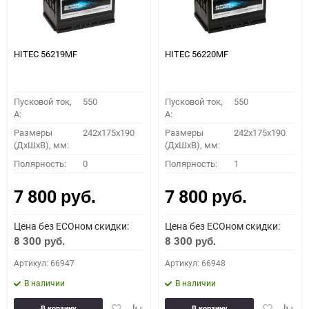
HITEC 56219MF
HITEC 56220MF
Пусковой ток,
550
Пусковой ток,
550
A:
A:
Размеры
242x175x190
Размеры
242x175x190
(ДхШхВ), мм:
(ДхШхВ), мм:
Полярность:
0
Полярность:
1
7 800
7 800
руб.
руб.
Цена без ECOном скидки:
Цена без ECOном скидки:
8 300
8 300
руб.
руб.
Артикул: 66947
Артикул: 66948
В наличии
В наличии
Добавить
Добавить
Добавить
Доба
В корзину
В корзину