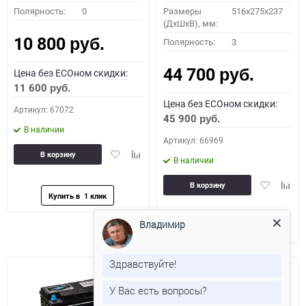
Полярность:
0
Размеры
516x275x237
(ДхШхВ), мм:
10 800
Полярность:
3
руб.
44 700
Цена без ECOном скидки:
руб.
11 600
руб.
Цена без ECOном скидки:
Артикул: 67072
45 900
руб.
В наличии
Артикул: 66969
Добавить
Добавить
В корзину
В наличии
в
к
избранное
сравнению
Добавить
Доба
В корзину
в
к
избранное
сравн
Владимир
Здравствуйте!
У Вас есть вопросы?