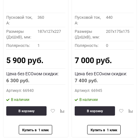
Пусковой ток,
360
Пусковой ток,
440
A:
A:
Размеры
187x127x227
Размеры
207x175x175
(ДхШхВ), мм:
(ДхШхВ), мм:
Полярность:
1
Полярность:
0
5 900
7 000
руб.
руб.
Цена без ECOном скидки:
Цена без ECOном скидки:
6 300
7 400
руб.
руб.
Артикул: 66940
Артикул: 66945
В наличии
В наличии
Добавить
Добавить
Добавить
Доба
В корзину
В корзину
в
к
в
к
избранное
сравнению
избранное
сравн