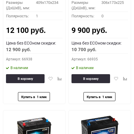
Размеры
409x170x234
Размеры
306x173x225
(ДхШхВ), мм:
(ДхШхВ), мм:
Полярность:
1
Полярность:
0
12 100
9 900
руб.
руб.
Цена без ECOном скидки:
Цена без ECOном скидки:
12 900
10 700
руб.
руб.
Артикул: 66938
Артикул: 66935
В наличии
В наличии
Добавить
Добавить
Добавить
Доба
В корзину
В корзину
в
к
в
к
избранное
сравнению
избранное
сравн