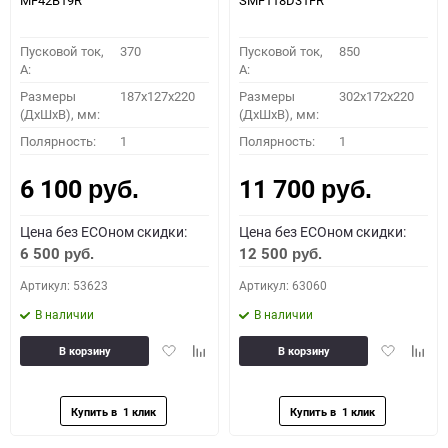
MF42B19R
SMF118D31FR
Пусковой ток,
370
Пусковой ток,
850
A:
A:
Размеры
187x127x220
Размеры
302x172x220
(ДхШхВ), мм:
(ДхШхВ), мм:
Полярность:
1
Полярность:
1
6 100
11 700
руб.
руб.
Цена без ECOном скидки:
Цена без ECOном скидки:
6 500
12 500
руб.
руб.
Артикул: 53623
Артикул: 63060
В наличии
В наличии
Добавить
Добавить
Добавить
Доба
В корзину
В корзину
в
к
в
к
избранное
сравнению
избранное
сравн