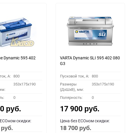
ue Dynamic 595 402
VARTA Dynamic SLI 595 402 080
G3
ок, A:
800
Пусковой ток, A:
800
353x175x190
Размеры
353x175x190
мм:
(ДхШхВ), мм:
ть:
0
Полярность:
0
00
17 900
руб.
руб.
 ECOном скидки:
Цена без ECOном скидки:
0
18 700
руб.
руб.