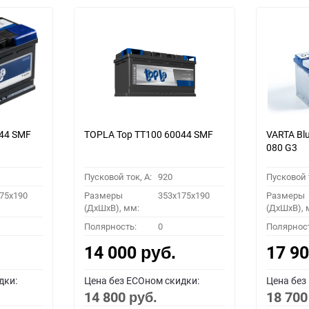
044 SMF
TOPLA Top TT100 60044 SMF
VARTA Bl
080 G3
Пусковой ток, A:
920
Пусковой т
75x190
Размеры
353x175x190
Размеры
(ДхШхВ), мм:
(ДхШхВ), 
Полярность:
0
Полярнос
14 000
17 9
руб.
дки:
Цена без ECOном скидки:
Цена без
14 800
18 70
руб.