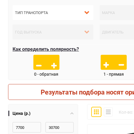
Как определить полярность?
0 - обратная
1 - прямая
Результаты подбора носят ор
Плитка
Компактно
Кол-во:
Цена (р.)
30