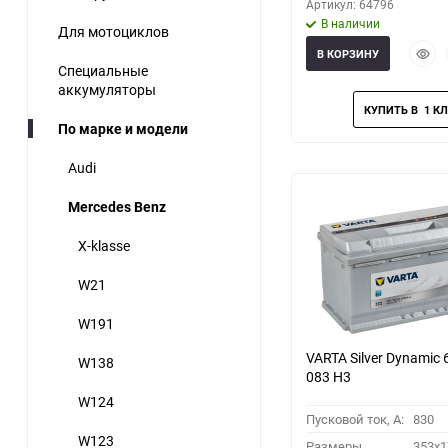
Артикул: 64796
В наличии
Для мотоциклов
Быст
В КОРЗИНУ
прос
Специальные
аккумуляторы
По марке и модели
Audi
Mercedes Benz
X-klasse
W21
W191
VARTA Silver Dynamic 
W138
083 H3
W124
Пусковой ток, A:
830
W123
Размеры
353x1