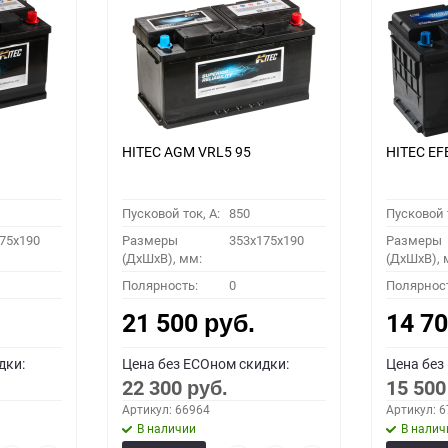
HITEC AGM VRL5 95
HITEC EF
Пусковой ток, A:
850
Пусковой т
75x190
Размеры
353x175x190
Размеры
(ДхШхВ), мм:
(ДхШхВ), 
Полярность:
0
Полярнос
21 500
14 7
руб.
дки:
Цена без ECOном скидки:
Цена без
22 300
15 50
руб.
Артикул: 66964
Артикул: 
В наличии
В налич