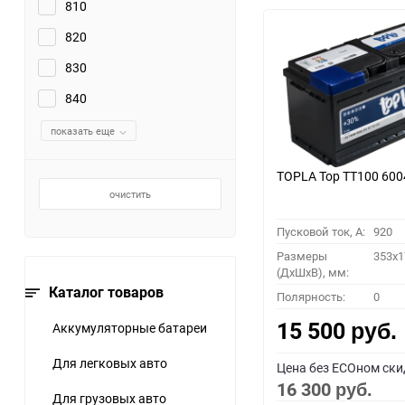
810
820
830
840
показать еще
TOPLA Top TT100 60
очистить
Пусковой ток, A:
920
Размеры
353x1
(ДхШхВ), мм:
Каталог товаров
Полярность:
0
15 500
Аккумуляторные батареи
руб.
Для легковых авто
Цена без ECOном ски
16 300
руб.
Для грузовых авто