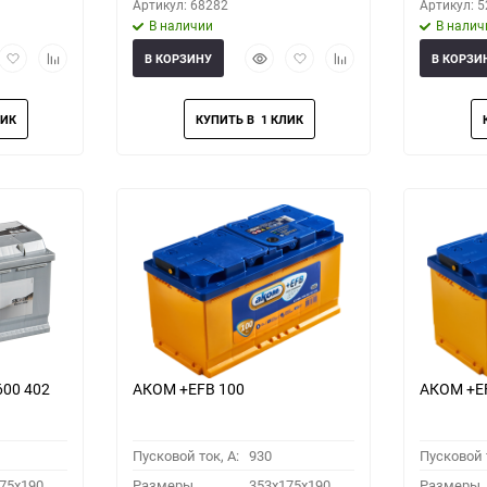
Артикул: 68282
Артикул: 
В наличии
В налич
рый
Добавить
Добавить
Быстрый
Добавить
Добавить
В КОРЗИНУ
В КОРЗИ
мотр
в
к
просмотр
в
к
избранное
сравнению
избранное
сравнению
600 402
АКОМ +EFB 100
АКОМ +EF
Пусковой ток, A:
930
Пусковой т
75x190
Размеры
353x175x190
Размеры