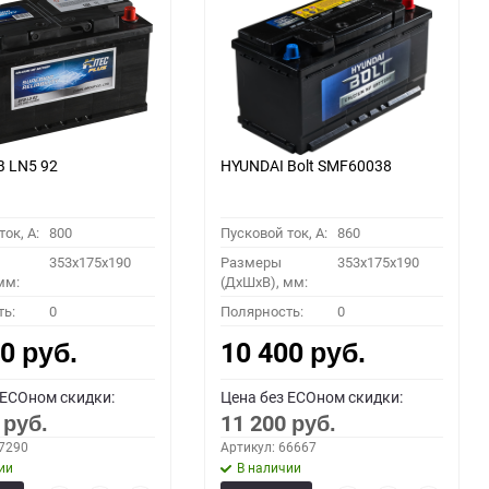
B LN5 92
HYUNDAI Bolt SMF60038
ок, A:
800
Пусковой ток, A:
860
353x175x190
Размеры
353x175x190
мм:
(ДхШхВ), мм:
ть:
0
Полярность:
0
00
10 400
руб.
руб.
 ECOном скидки:
Цена без ECOном скидки:
0
11 200
руб.
руб.
67290
Артикул: 66667
ии
В наличии