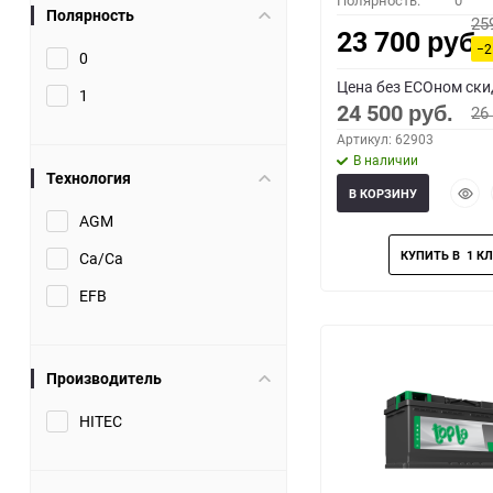
Полярность:
0
Полярность
25
23 700
руб.
−2
0
Цена без ECOном ски
1
24 500
26
руб.
Артикул: 62903
В наличии
Технология
Быст
В КОРЗИНУ
прос
AGM
Ca/Ca
EFB
Производитель
HITEC