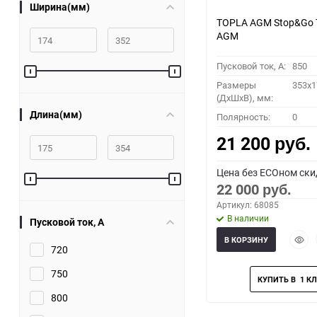
Ширина(мм)
TOPLA AGM Stop&Go 
AGM
Пусковой ток, A:
850
Размеры
353x1
(ДхШхВ), мм:
Длина(мм)
Полярность:
0
21 200
руб.
Цена без ECOном ски
22 000
руб.
Артикул: 68085
В наличии
Пусковой ток, A
Быст
В КОРЗИНУ
720
прос
750
800