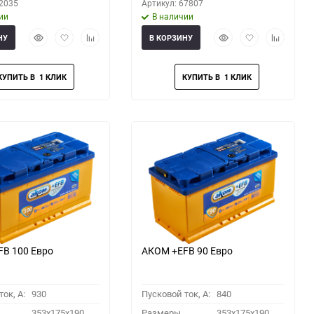
52035
Артикул: 67807
ии
В наличии
Быстрый
Добавить
Добавить
Быстрый
Добавить
Добавить
НУ
В КОРЗИНУ
просмотр
в
к
просмотр
в
к
избранное
сравнению
избранное
сравнени
B 100 Евро
АКОМ +EFB 90 Евро
ок, A:
930
Пусковой ток, A:
840
353x175x190
Размеры
353x175x190