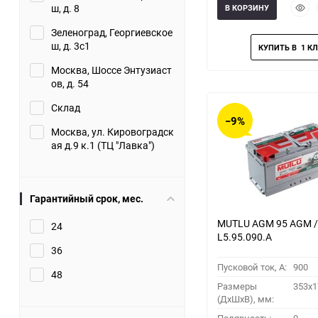
Быст
ш, д. 8
В КОРЗИНУ
прос
Зеленоград, Георгиевское
ш, д. 3с1
Москва, Шоссе Энтузиаст
ов, д. 54
Склад
−9%
Москва, ул. Кировоградск
ая д.9 к.1 (ТЦ "Лавка")
Гарантийный срок, мес.
MUTLU AGM 95 AGM /
24
L5.95.090.A
36
Пусковой ток, A:
900
48
Размеры
353x1
(ДхШхВ), мм: