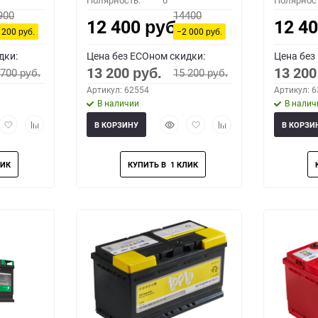
Полярность:
0
Полярнос
900
14400
12 400
12 4
руб.
 200
−2 000
руб.
руб.
дки:
Цена без ECOном скидки:
Цена без
13 200
13 20
 700
15 200
руб.
руб.
руб.
Артикул: 62554
Артикул: 
В наличии
В налич
рый
Добавить
Добавить
Быстрый
Добавить
Добавить
В КОРЗИНУ
В КОРЗИ
мотр
в
к
просмотр
в
к
избранное
сравнению
избранное
сравнению