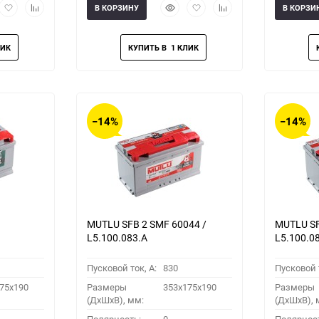
рый
Добавить
Добавить
Быстрый
Добавить
Добавить
В КОРЗИНУ
В КОРЗИ
мотр
в
к
просмотр
в
к
избранное
сравнению
избранное
сравнению
−14%
−14%
MUTLU SFB 2 SMF 60044 /
MUTLU SF
L5.100.083.A
L5.100.0
Пусковой ток, A:
830
Пусковой т
75x190
Размеры
353x175x190
Размеры
(ДхШхВ), мм:
(ДхШхВ), 