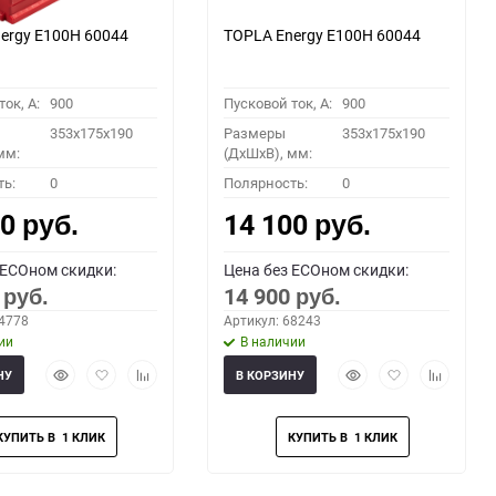
ergy E100H 60044
TOPLA Energy E100H 60044
ок, A:
900
Пусковой ток, A:
900
353x175x190
Размеры
353x175x190
мм:
(ДхШхВ), мм:
ть:
0
Полярность:
0
00
14 100
руб.
руб.
 ECOном скидки:
Цена без ECOном скидки:
0
14 900
руб.
руб.
64778
Артикул: 68243
ии
В наличии
Быстрый
Добавить
Добавить
Быстрый
Добавить
Добавить
НУ
В КОРЗИНУ
просмотр
в
к
просмотр
в
к
избранное
сравнению
избранное
сравнени