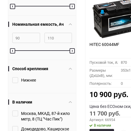
60
90
Номинальная емкость, Ач
150
HITEC 60044MF
Пусковой ток, A:
870
Способ крепления
Размеры
353x1
(ДхШхВ), мм:
Нижнее
Полярность:
0
10 900
руб.
В наличии
Цена без ECOном ски
11 700
Москва, МКАД, 87-й кило
руб.
метр, 8 (ТЦ "Час Пик")
Артикул: 66954
В наличии
Домодедово, Каширское