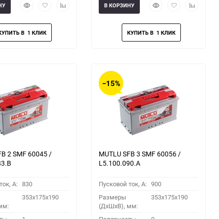
Быстрый
Добавить
Добавить
Быстрый
Добавить
Добавить
НУ
В КОРЗИНУ
просмотр
в
к
просмотр
в
к
избранное
сравнению
избранное
сравнени
−15%
B 2 SMF 60045 /
MUTLU SFB 3 SMF 60056 /
83.B
L5.100.090.A
ок, A:
830
Пусковой ток, A:
900
353x175x190
Размеры
353x175x190
мм:
(ДхШхВ), мм: