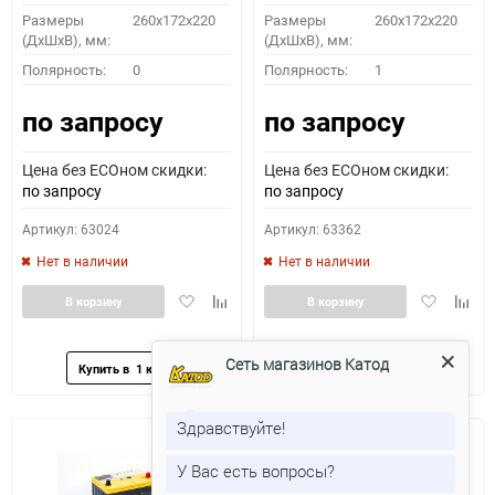
Размеры
260x172x220
Размеры
260x172x220
(ДхШхВ), мм:
(ДхШхВ), мм:
Полярность:
0
Полярность:
1
по запросу
по запросу
Цена без ECOном скидки:
Цена без ECOном скидки:
по запросу
по запросу
Артикул: 63024
Артикул: 63362
Нет в наличии
Нет в наличии
Добавить
Добавить
Добавить
Доба
В корзину
В корзину
в
к
в
к
избранное
сравнению
избранное
сравн
Сеть магазинов Катод
Здравствуйте!
У Вас есть вопросы?