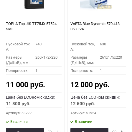
TOPLA Top JIS TT75JХ 57524
VARTA Blue Dynamic 570 413
SMF
063 E24
Пусковой ток,
740
Пусковой ток,
630
A:
A:
Размеры
260x172x220
Размеры
261x175x220
(ДхШхВ), мм:
(ДхШхВ), мм:
Полярность:
1
Полярность:
1
11 000
12 000
руб.
руб.
Цена без ECOном скидки:
Цена без ECOном скидки:
11 800
12 500
руб.
руб.
Артикул: 68277
Артикул: 51954
В наличии
В наличии
Добавить
Добавить
Добавить
Доба