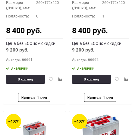
Размеры
260x172x220
Размеры
260x172x220
(ДхШхВ), мм:
(ДхШхВ), мм:
Полярность:
0
Полярность:
1
8 400
8 400
руб.
руб.
Цена без ECOном скидки:
Цена без ECOном скидки:
9 200
9 200
руб.
руб.
Артикул: 66661
Артикул: 66662
В наличии
В наличии
Добавить
Добавить
Добавить
Доба
В корзину
В корзину
в
к
в
к
избранное
сравнению
избранное
сравн
−13%
−13%