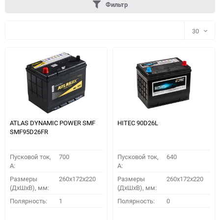
Фильтр
30
30
60
90
150
ATLAS DYNAMIC POWER SMF
HITEC 90D26L
SMF95D26FR
Пусковой ток,
700
Пусковой ток,
640
A:
A:
Размеры
260x172x220
Размеры
260x172x220
(ДхШхВ), мм:
(ДхШхВ), мм:
ПОДОБРАТЬ
Полярность:
1
Полярность:
0