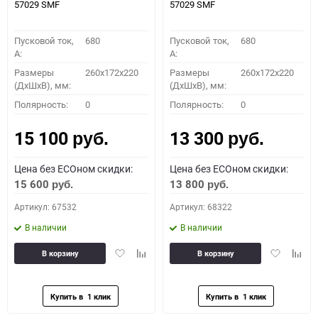
57029 SMF
57029 SMF
Пусковой ток,
680
Пусковой ток,
680
A:
A:
Размеры
260x172x220
Размеры
260x172x220
(ДхШхВ), мм:
(ДхШхВ), мм:
Полярность:
0
Полярность:
0
15 100
13 300
руб.
руб.
Цена без ECOном скидки:
Цена без ECOном скидки:
15 600
13 800
руб.
руб.
Артикул: 67532
Артикул: 68322
В наличии
В наличии
Добавить
Добавить
Добавить
Доба
В корзину
В корзину
в
к
в
к
избранное
сравнению
избранное
сравн