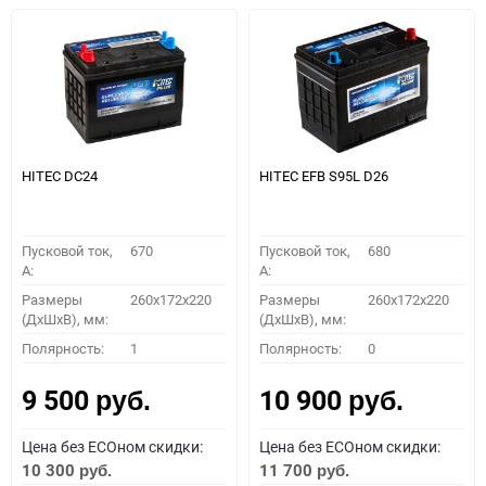
HITEC DС24
HITEC EFB S95L D26
Пусковой ток,
670
Пусковой ток,
680
A:
A:
Размеры
260x172x220
Размеры
260x172x220
(ДхШхВ), мм:
(ДхШхВ), мм:
Полярность:
1
Полярность:
0
9 500
10 900
руб.
руб.
Цена без ECOном скидки:
Цена без ECOном скидки:
10 300
11 700
руб.
руб.