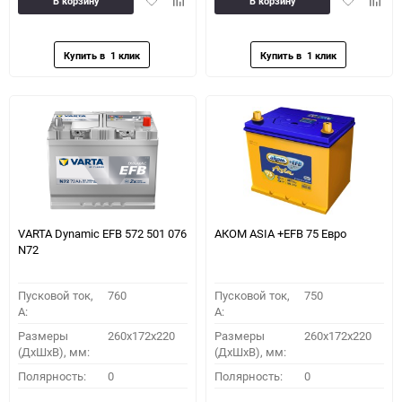
В корзину
В корзину
в
к
в
к
избранное
сравнению
избранное
сравн
VARTA Dynamic EFB 572 501 076
АКОМ ASIA +EFB 75 Евро
N72
Пусковой ток,
760
Пусковой ток,
750
A:
A:
Размеры
260x172x220
Размеры
260x172x220
(ДхШхВ), мм:
(ДхШхВ), мм:
Полярность:
0
Полярность:
0