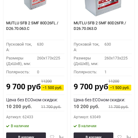
MUTLU SFB 2 SMF 80D26FL /
MUTLU SFB 2 SMF 80D26FR /
D26.70.063.C
D26.70.063.D
Пусковой ток,
630
Пусковой ток,
630
A:
A:
Размеры
260x173x225
Размеры
260x173x225
(ДхШхВ), мм:
(ДхШхВ), мм:
Полярность:
0
Полярность:
1
11200
11200
9 700
9 700
руб.
руб.
−1 500
−1 500
руб.
руб.
Цена без ECOном скидки:
Цена без ECOном скидки:
10 200
10 200
11 700
11 700
руб.
руб.
руб.
руб.
Артикул: 62433
Артикул: 63049
В наличии
В наличии
Добавить
Добавить
Добавить
Доба
В корзину
В корзину