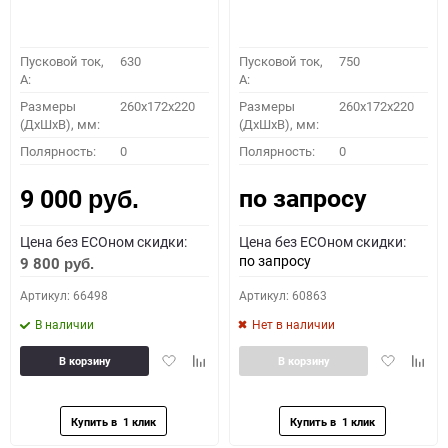
Пусковой ток,
630
Пусковой ток,
750
A:
A:
Размеры
260x172x220
Размеры
260x172x220
(ДхШхВ), мм:
(ДхШхВ), мм:
Полярность:
0
Полярность:
0
по запросу
9 000
руб.
Цена без ECOном скидки:
Цена без ECOном скидки:
по запросу
9 800
руб.
Артикул: 66498
Артикул: 60863
В наличии
Нет в наличии
Добавить
Добавить
Добавить
Доба
В корзину
В корзину
в
к
в
к
избранное
сравнению
избранное
сравн