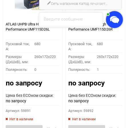
Сеть магазинов Катод
печатает...
Введите сообщение
ATLAS UHPB Ultra High
ATLAS UHPB Ultra High
Performance UMF115D26L
Performance UMF115D26R
Пусковой ток,
680
Пусковой ток,
680
A:
A:
Размеры
260x172x220
Размеры
260x172x220
(ДхШхВ), мм:
(ДхШхВ), мм:
Полярность:
0
Полярность:
1
по запросу
по запросу
Цена без ECOном скидки:
Цена без ECOном скидки:
по запросу
по запросу
Артикул: 59891
Артикул: 59892
Нет в наличии
Нет в наличии