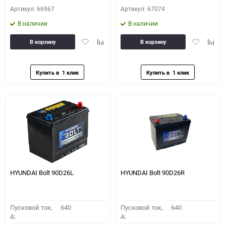
Артикул: 66967
Артикул: 67074
В наличии
В наличии
Добавить
Добавить
Добавить
Доба
В корзину
В корзину
в
к
в
к
избранное
сравнению
избранное
сравн
HYUNDAI Bolt 90D26L
HYUNDAI Bolt 90D26R
Пусковой ток,
640
Пусковой ток,
640
A:
A: