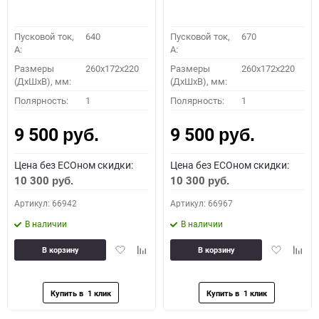
Пусковой ток,
640
Пусковой ток,
670
A:
A:
Размеры
260x172x220
Размеры
260x172x220
(ДхШхВ), мм:
(ДхШхВ), мм:
Полярность:
1
Полярность:
1
9 500
9 500
руб.
руб.
Цена без ECOном скидки:
Цена без ECOном скидки:
10 300
10 300
руб.
руб.
Артикул: 66942
Артикул: 66967
В наличии
В наличии
Добавить
Добавить
Добавить
Доба
В корзину
В корзину
в
к
в
к
избранное
сравнению
избранное
сравн