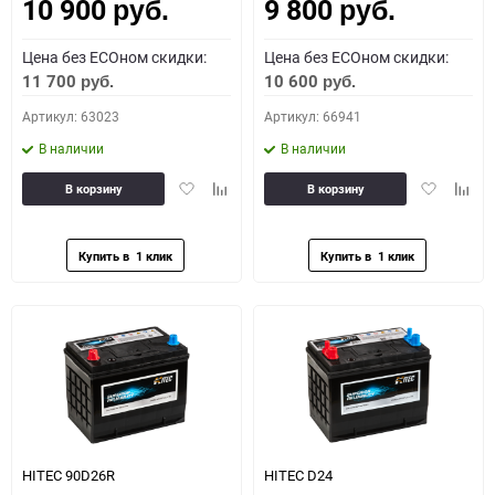
10 900
9 800
Как определить полярность?
руб.
руб.
Цена без ECOном скидки:
Цена без ECOном скидки:
0 - обратная
1 - прямая
3 - обратная
4 - прямая
11 700
10 600
руб.
руб.
Артикул: 63023
Артикул: 66941
В наличии
В наличии
Добавить
Добавить
Добавить
Доба
В корзину
В корзину
в
к
в
к
избранное
сравнению
избранное
сравн
HITEC 90D26R
HITEC D24