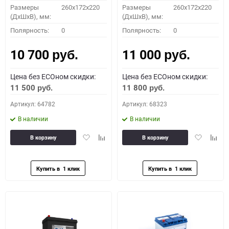
Размеры
260x172x220
Размеры
260x172x220
(ДхШхВ), мм:
(ДхШхВ), мм:
Полярность:
0
Полярность:
0
10 700
11 000
руб.
руб.
Цена без ECOном скидки:
Цена без ECOном скидки:
11 500
11 800
руб.
руб.
Артикул: 64782
Артикул: 68323
В наличии
В наличии
Добавить
Добавить
Добавить
Доба
В корзину
В корзину
в
к
в
к
избранное
сравнению
избранное
сравн