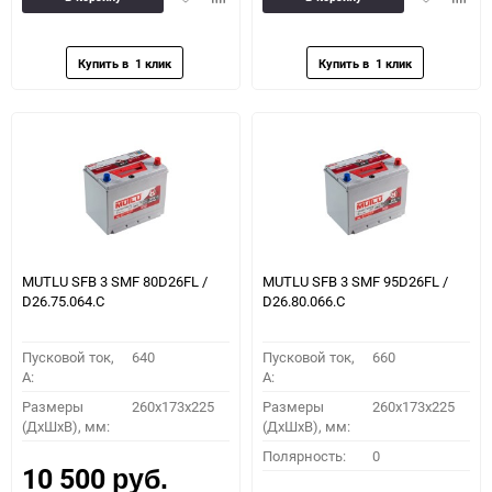
в
к
в
к
избранное
сравнению
избранное
сравн
MUTLU SFB 3 SMF 80D26FL /
MUTLU SFB 3 SMF 95D26FL /
D26.75.064.C
D26.80.066.C
Пусковой ток,
640
Пусковой ток,
660
A:
A:
Размеры
260x173x225
Размеры
260x173x225
(ДхШхВ), мм:
(ДхШхВ), мм:
Полярность:
0
10 500
руб.