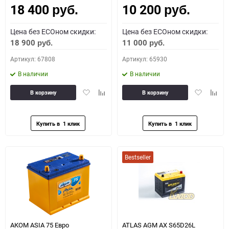
18 400
10 200
руб.
руб.
Цена без ECOном скидки:
Цена без ECOном скидки:
18 900
11 000
руб.
руб.
Артикул: 67808
Артикул: 65930
В наличии
В наличии
Добавить
Добавить
Добавить
Доба
В корзину
В корзину
в
к
в
к
избранное
сравнению
избранное
сравн
Bestseller
АКОМ ASIA 75 Евро
ATLAS AGM AX S65D26L