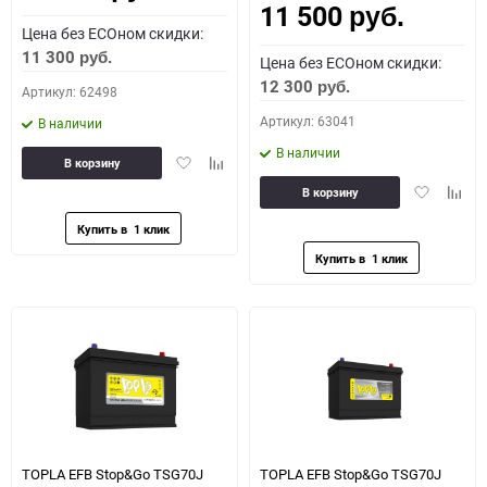
11 500
руб.
Цена без ECOном скидки:
11 300
руб.
Цена без ECOном скидки:
12 300
руб.
Артикул: 62498
Артикул: 63041
В наличии
В наличии
Добавить
Добавить
В корзину
в
к
Добавить
Доба
В корзину
избранное
сравнению
в
к
избранное
сравн
TOPLA EFB Stop&Go TSG70J
TOPLA EFB Stop&Go TSG70J