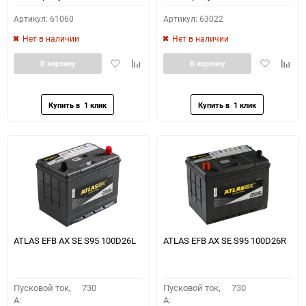
Артикул: 61060
Артикул: 63022
Нет в наличии
Нет в наличии
Добавить
Добавить
Добавить
Доба
В корзину
В корзину
в
к
в
к
избранное
сравнению
избранное
сравн
ATLAS EFB AX SE S95 100D26L
ATLAS EFB AX SE S95 100D26R
Пусковой ток,
730
Пусковой ток,
730
A:
A: