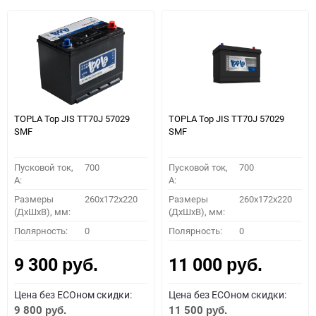
TOPLA Top JIS TT70J 57029
TOPLA Top JIS TT70J 57029
SMF
SMF
Пусковой ток,
700
Пусковой ток,
700
A:
A:
Размеры
260x172x220
Размеры
260x172x220
(ДхШхВ), мм:
(ДхШхВ), мм:
Полярность:
0
Полярность:
0
9 300
11 000
руб.
руб.
Цена без ECOном скидки:
Цена без ECOном скидки:
9 800
11 500
руб.
руб.