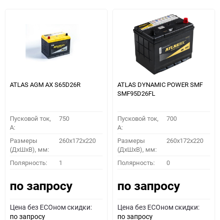
ATLAS AGM AX S65D26R
ATLAS DYNAMIC POWER SMF
SMF95D26FL
Пусковой ток,
750
Пусковой ток,
700
A:
A:
Размеры
260x172x220
Размеры
260x172x220
(ДхШхВ), мм:
(ДхШхВ), мм:
Полярность:
1
Полярность:
0
по запросу
по запросу
Цена без ECOном скидки:
Цена без ECOном скидки:
по запросу
по запросу