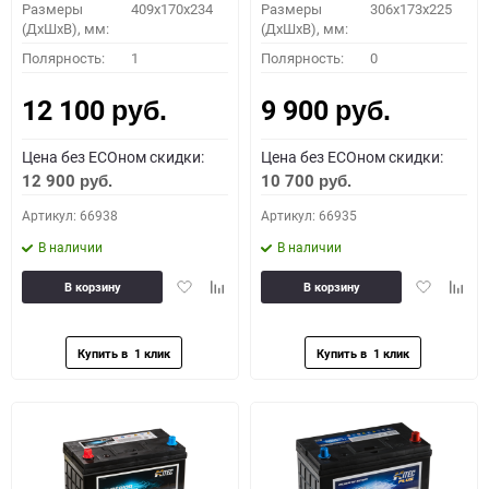
Размеры
409x170x234
Размеры
306x173x225
(ДхШхВ), мм:
(ДхШхВ), мм:
Полярность:
1
Полярность:
0
12 100
9 900
руб.
руб.
Цена без ECOном скидки:
Цена без ECOном скидки:
12 900
10 700
руб.
руб.
Артикул: 66938
Артикул: 66935
В наличии
В наличии
Добавить
Добавить
Добавить
Доба
В корзину
В корзину
в
к
в
к
избранное
сравнению
избранное
сравн