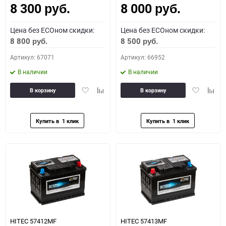
8 300
8 000
руб.
руб.
Цена без ECOном скидки:
Цена без ECOном скидки:
8 800
8 500
руб.
руб.
Артикул: 67071
Артикул: 66952
В наличии
В наличии
Добавить
Добавить
Добавить
Доба
В корзину
В корзину
в
к
в
к
избранное
сравнению
избранное
сравн
HITEC 57412MF
HITEC 57413MF