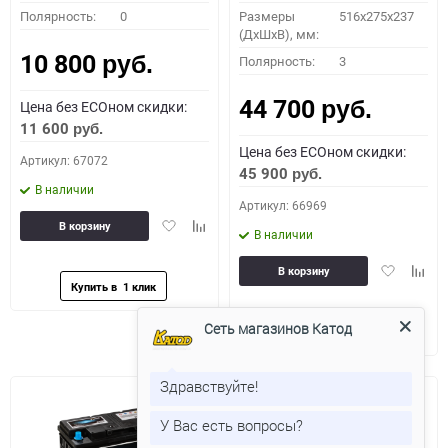
Полярность:
0
Размеры
516x275x237
(ДхШхВ), мм:
10 800
Полярность:
3
руб.
44 700
Цена без ECOном скидки:
руб.
11 600
руб.
Цена без ECOном скидки:
Артикул: 67072
45 900
руб.
В наличии
Артикул: 66969
Добавить
Добавить
В корзину
В наличии
в
к
избранное
сравнению
Добавить
Доба
В корзину
в
к
избранное
сравн
Сеть магазинов Катод
Здравствуйте!
У Вас есть вопросы?