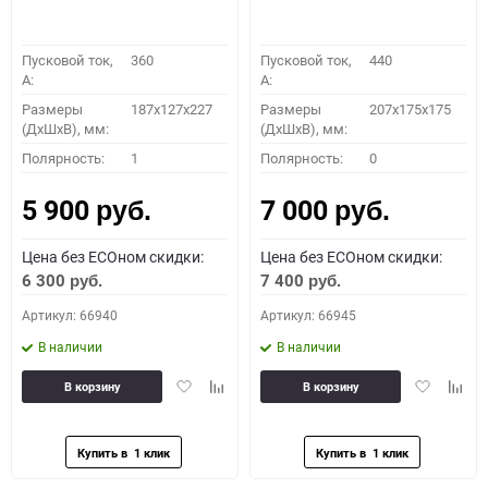
Пусковой ток,
360
Пусковой ток,
440
A:
A:
Размеры
187x127x227
Размеры
207x175x175
(ДхШхВ), мм:
(ДхШхВ), мм:
Полярность:
1
Полярность:
0
5 900
7 000
руб.
руб.
Цена без ECOном скидки:
Цена без ECOном скидки:
6 300
7 400
руб.
руб.
Артикул: 66940
Артикул: 66945
В наличии
В наличии
Добавить
Добавить
Добавить
Доба
В корзину
В корзину
в
к
в
к
избранное
сравнению
избранное
сравн