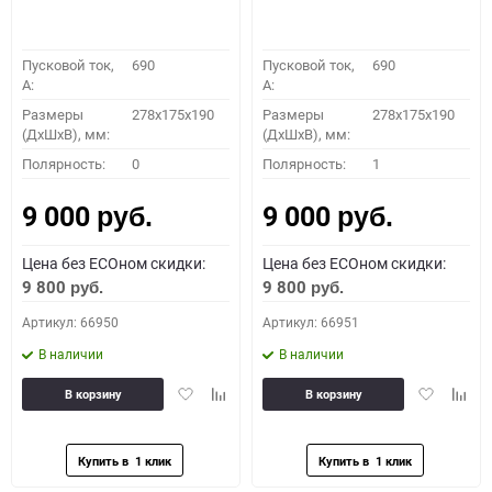
Пусковой ток,
690
Пусковой ток,
690
A:
A:
Размеры
278x175x190
Размеры
278x175x190
(ДхШхВ), мм:
(ДхШхВ), мм:
Полярность:
0
Полярность:
1
9 000
9 000
руб.
руб.
Цена без ECOном скидки:
Цена без ECOном скидки:
9 800
9 800
руб.
руб.
Артикул: 66950
Артикул: 66951
В наличии
В наличии
Добавить
Добавить
Добавить
Доба
В корзину
В корзину
в
к
в
к
избранное
сравнению
избранное
сравн