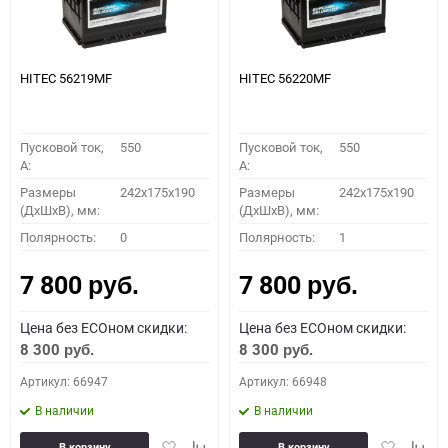
HITEC 56219MF
HITEC 56220MF
Пусковой ток,
550
Пусковой ток,
550
A:
A:
Размеры
242x175x190
Размеры
242x175x190
(ДхШхВ), мм:
(ДхШхВ), мм:
Полярность:
0
Полярность:
1
7 800
7 800
руб.
руб.
Цена без ECOном скидки:
Цена без ECOном скидки:
8 300
8 300
руб.
руб.
Артикул: 66947
Артикул: 66948
В наличии
В наличии
Добавить
Добавить
Добавить
Доба
В корзину
В корзину