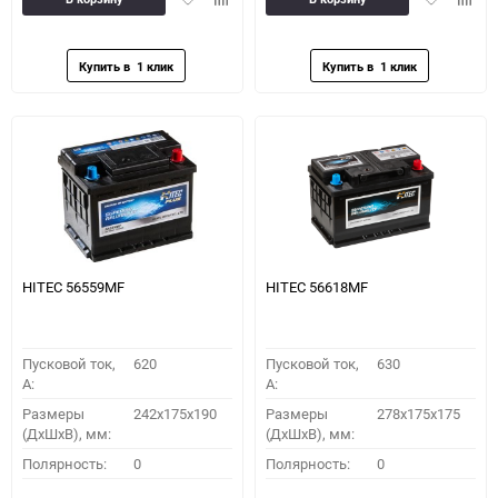
в
к
в
к
избранное
сравнению
избранное
сравн
HITEC 56559MF
HITEC 56618MF
Пусковой ток,
620
Пусковой ток,
630
A:
A:
Размеры
242x175x190
Размеры
278x175x175
(ДхШхВ), мм:
(ДхШхВ), мм:
Полярность:
0
Полярность:
0