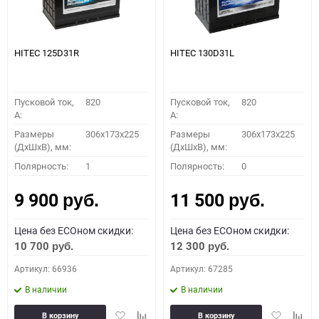
HITEC 125D31R
HITEC 130D31L
Пусковой ток,
820
Пусковой ток,
820
A:
A:
Размеры
306x173x225
Размеры
306x173x225
(ДхШхВ), мм:
(ДхШхВ), мм:
Полярность:
1
Полярность:
0
9 900
11 500
руб.
руб.
Цена без ECOном скидки:
Цена без ECOном скидки:
10 700
12 300
руб.
руб.
Артикул: 66936
Артикул: 67285
В наличии
В наличии
Добавить
Добавить
Добавить
Доба
В корзину
В корзину