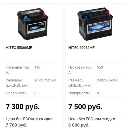
HITEC 55066MF
HITEC 56012MF
Пусковой ток,
410
Пусковой ток,
550
A:
A:
Размеры
207x175x190
Размеры
242x175x190
(ДхШхВ), мм:
(ДхШхВ), мм:
Полярность:
0
Полярность:
0
7 300
7 500
руб.
руб.
Цена без ECOном скидки:
Цена без ECOном скидки:
7 700
8 000
руб.
руб.