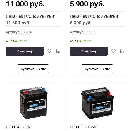
11 000
5 900
руб.
руб.
Цена без ECOном скидки:
Цена без ECOном скидки:
11 800
6 300
руб.
руб.
Артикул: 67284
Артикул: 66939
В наличии
В наличии
Добавить
Добавить
Добавить
Доба
В корзину
В корзину
в
к
в
к
избранное
сравнению
избранное
сравн
HITEC 45B19R
HITEC 55016MF