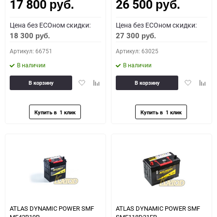
17 800
26 500
Как определить полярность?
руб.
руб.
Цена без ECOном скидки:
Цена без ECOном скидки:
0 - обратная
1 - прямая
3 - обратная
4 - прямая
18 300
27 300
руб.
руб.
Артикул: 66751
Артикул: 63025
В наличии
В наличии
Добавить
Добавить
Добавить
Доба
В корзину
В корзину
в
к
в
к
избранное
сравнению
избранное
сравн
ATLAS DYNAMIC POWER SMF
ATLAS DYNAMIC POWER SMF