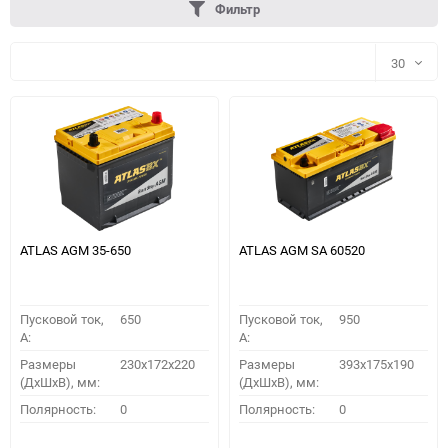
Фильтр
30
30
60
90
150
ATLAS AGM 35-650
ATLAS AGM SA 60520
Пусковой ток,
650
Пусковой ток,
950
A:
A:
Размеры
230x172x220
Размеры
393x175x190
(ДхШхВ), мм:
(ДхШхВ), мм:
ПОДОБРАТЬ
Полярность:
0
Полярность:
0