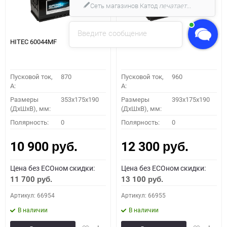
Сеть магазинов Катод
печатает...
Введите сообщение
HITEC 60044MF
HITEC 61042MF
Пусковой ток,
870
Пусковой ток,
960
A:
A:
Размеры
353x175x190
Размеры
393x175x190
(ДхШхВ), мм:
(ДхШхВ), мм:
Полярность:
0
Полярность:
0
10 900
12 300
руб.
руб.
Цена без ECOном скидки:
Цена без ECOном скидки:
11 700
13 100
руб.
руб.
Артикул: 66954
Артикул: 66955
В наличии
В наличии