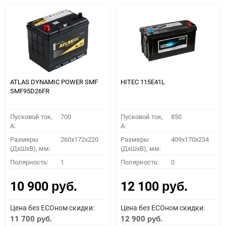
ATLAS DYNAMIC POWER SMF
HITEC 115E41L
SMF95D26FR
Пусковой ток,
700
Пусковой ток,
850
A:
A:
Размеры
260x172x220
Размеры
409x170x234
(ДхШхВ), мм:
(ДхШхВ), мм:
Полярность:
1
Полярность:
0
10 900
12 100
руб.
руб.
Цена без ECOном скидки:
Цена без ECOном скидки:
11 700
12 900
руб.
руб.