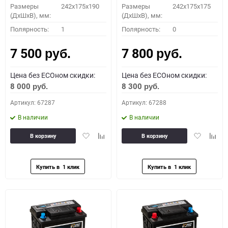
Размеры
242x175x190
Размеры
242x175x175
(ДхШхВ), мм:
(ДхШхВ), мм:
Полярность:
1
Полярность:
0
7 500
7 800
руб.
руб.
Цена без ECOном скидки:
Цена без ECOном скидки:
8 000
8 300
руб.
руб.
Артикул: 67287
Артикул: 67288
В наличии
В наличии
Добавить
Добавить
Добавить
Доба
В корзину
В корзину
в
к
в
к
избранное
сравнению
избранное
сравн