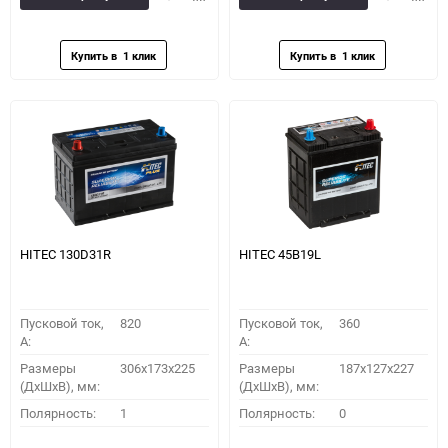
в
к
в
к
избранное
сравнению
избранное
сравн
HITEC 130D31R
HITEC 45B19L
Пусковой ток,
820
Пусковой ток,
360
A:
A:
Размеры
306x173x225
Размеры
187x127x227
(ДхШхВ), мм:
(ДхШхВ), мм:
Полярность:
1
Полярность:
0