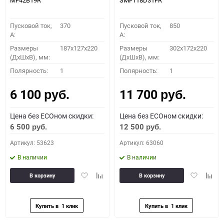
MF42B19R
SMF118D31FR
Пусковой ток,
370
Пусковой ток,
850
A:
A:
Размеры
187x127x220
Размеры
302x172x220
(ДхШхВ), мм:
(ДхШхВ), мм:
Полярность:
1
Полярность:
1
6 100
11 700
руб.
руб.
Цена без ECOном скидки:
Цена без ECOном скидки:
6 500
12 500
руб.
руб.
Артикул: 53623
Артикул: 63060
В наличии
В наличии
Добавить
Добавить
Добавить
Доба
В корзину
В корзину
в
к
в
к
избранное
сравнению
избранное
сравн