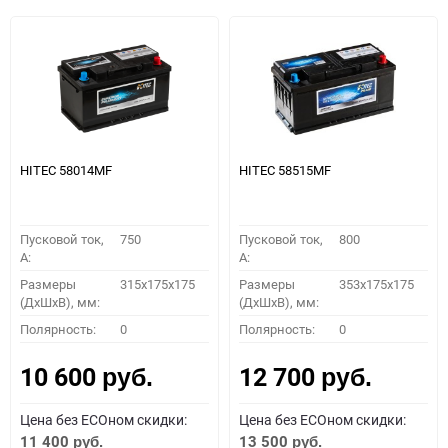
HITEC 58014MF
HITEC 58515MF
Пусковой ток,
750
Пусковой ток,
800
A:
A:
Размеры
315x175x175
Размеры
353x175x175
(ДхШхВ), мм:
(ДхШхВ), мм:
Полярность:
0
Полярность:
0
10 600
12 700
руб.
руб.
Цена без ECOном скидки:
Цена без ECOном скидки:
11 400
13 500
руб.
руб.