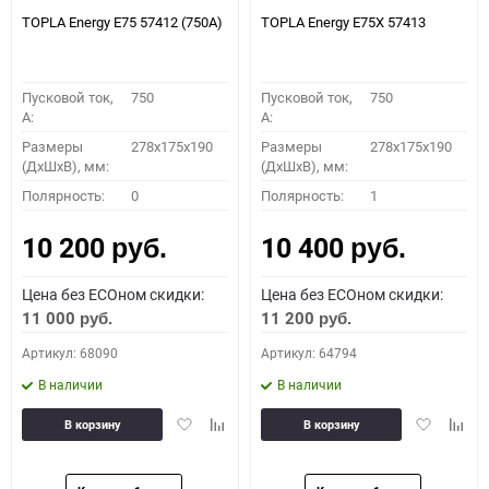
TOPLA Energy E75 57412 (750A)
TOPLA Energy E75X 57413
Пусковой ток,
750
Пусковой ток,
750
A:
A:
Размеры
278x175x190
Размеры
278x175x190
(ДхШхВ), мм:
(ДхШхВ), мм:
Полярность:
0
Полярность:
1
10 200
10 400
руб.
руб.
Цена без ECOном скидки:
Цена без ECOном скидки:
11 000
11 200
руб.
руб.
Артикул: 68090
Артикул: 64794
В наличии
В наличии
Добавить
Добавить
Добавить
Доба
В корзину
В корзину
в
к
в
к
избранное
сравнению
избранное
сравн