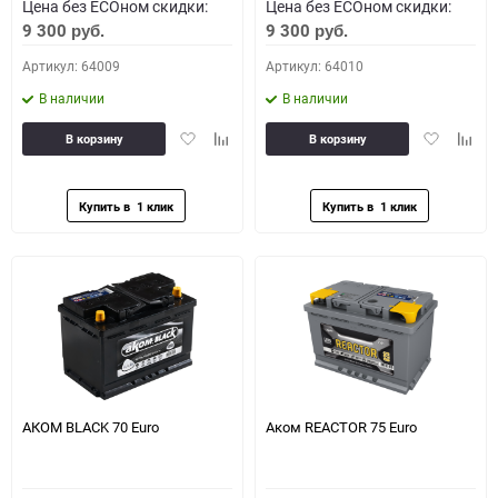
Цена без ECOном скидки:
Цена без ECOном скидки:
9 300
9 300
руб.
руб.
Артикул: 64009
Артикул: 64010
В наличии
В наличии
Добавить
Добавить
Добавить
Доба
В корзину
В корзину
в
к
в
к
избранное
сравнению
избранное
сравн
АКОМ BLACK 70 Euro
Аком REACTOR 75 Euro