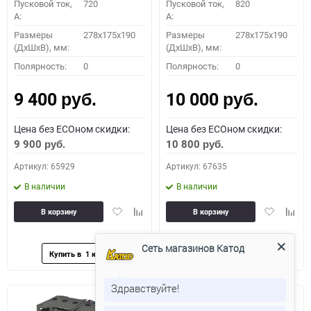
Пусковой ток,
720
Пусковой ток,
820
A:
A:
Размеры
278x175x190
Размеры
278x175x190
(ДхШхВ), мм:
(ДхШхВ), мм:
Полярность:
0
Полярность:
0
9 400
10 000
руб.
руб.
Цена без ECOном скидки:
Цена без ECOном скидки:
9 900
10 800
руб.
руб.
Артикул: 65929
Артикул: 67635
В наличии
В наличии
Добавить
Добавить
Добавить
Доба
В корзину
В корзину
в
к
в
к
избранное
сравнению
избранное
сравн
Сеть магазинов Катод
Здравствуйте!