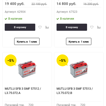
19 400
14 800
22 100
16 200
руб.
руб.
руб.
руб.
Артикул: 62904
Артикул: 67523
В наличии
В наличии
Добавить
Добавить
Добавить
Доба
В корзину
В корзину
в
к
в
к
избранное
сравнению
избранное
сравн
−5%
−5%
MUTLU SFB 3 SMF 57512 /
MUTLU SFB 3 SMF 57513 /
L3.75.072.A
L3.75.072.B
Пусковой ток,
720
Пусковой ток,
720