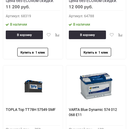
Цена без ECOном скидки:
Цена без ECOном скидки:
11 200
12 000
руб.
руб.
Артикул: 68319
Артикул: 64788
В наличии
В наличии
Добавить
Добавить
Добавить
Доба
В корзину
В корзину
в
к
в
к
избранное
сравнению
избранное
сравн
TOPLA Top TT78H 57549 SMF
VARTA Blue Dynamic 574 012
068 E11