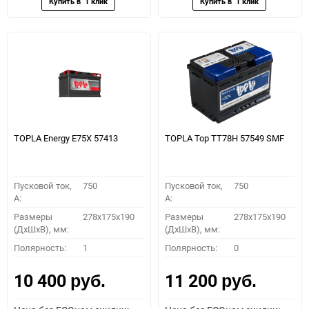
TOPLA Energy E75X 57413
TOPLA Top TT78H 57549 SMF
Пусковой ток,
750
Пусковой ток,
750
A:
A:
Размеры
278x175x190
Размеры
278x175x190
(ДхШхВ), мм:
(ДхШхВ), мм:
Полярность:
1
Полярность:
0
10 400
11 200
руб.
руб.