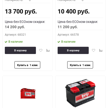
13 700
10 400
руб.
руб.
Цена без ECOном скидки:
Цена без ECOном скидки:
14 200
11 200
руб.
руб.
Артикул: 68321
Артикул: 66578
В наличии
В наличии
Добавить
Добавить
Добавить
Доба
В корзину
В корзину
в
к
в
к
избранное
сравнению
избранное
сравн