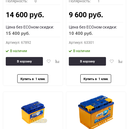
Полярность:
0
Полярность:
1
14 600
9 600
руб.
руб.
Цена без ECOном скидки:
Цена без ECOном скидки:
15 400
10 400
руб.
руб.
Артикул: 67892
Артикул: 63301
В наличии
В наличии
Добавить
Добавить
Добавить
Доба
В корзину
В корзину
в
к
в
к
избранное
сравнению
избранное
сравн