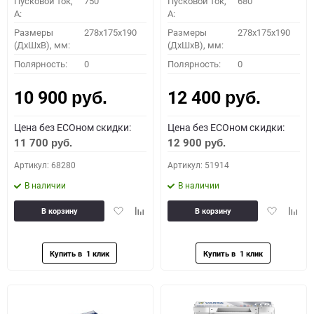
Пусковой ток,
750
Пусковой ток,
680
A:
A:
Размеры
278x175x190
Размеры
278x175x190
(ДхШхВ), мм:
(ДхШхВ), мм:
Полярность:
0
Полярность:
0
10 900
12 400
руб.
руб.
Цена без ECOном скидки:
Цена без ECOном скидки:
11 700
12 900
руб.
руб.
Артикул: 68280
Артикул: 51914
В наличии
В наличии
Добавить
Добавить
Добавить
Доба
В корзину
В корзину
в
к
в
к
избранное
сравнению
избранное
сравн