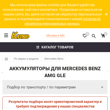
Мы используем файлы cookies для Вашего удобства
пользования сайтом и аналитики. Продолжая оставаться на
нашем сайте, Вы даёте согласие на обработку персональных
данных и подтверждаете ознакомление с нашей
политикой
обработки персональных данных.
0
0
Москва и МО
КАТАЛОГ ТОВАРОВ
По марке и модели
Mercedes Benz
АККУМУЛЯТОРЫ ДЛЯ MERCEDES BENZ
AMG GLE
Подбор по транспорту / по параметрам
Результаты подбора носят ориентировочной характер и
ПО ПАРАМЕТРАМ
ПО ТРАНСПОРТУ
требуют подтверждения у наших специалистов