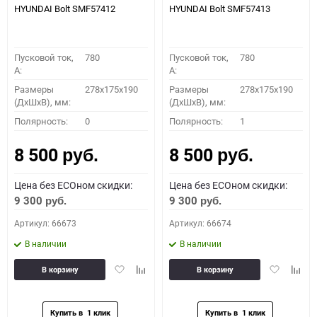
HYUNDAI Bolt SMF57412
HYUNDAI Bolt SMF57413
Пусковой ток,
780
Пусковой ток,
780
A:
A:
Размеры
278x175x190
Размеры
278x175x190
(ДхШхВ), мм:
(ДхШхВ), мм:
Полярность:
0
Полярность:
1
8 500
8 500
руб.
руб.
Цена без ECOном скидки:
Цена без ECOном скидки:
9 300
9 300
руб.
руб.
Артикул: 66673
Артикул: 66674
В наличии
В наличии
Добавить
Добавить
Добавить
Доба
В корзину
В корзину
в
к
в
к
избранное
сравнению
избранное
сравн