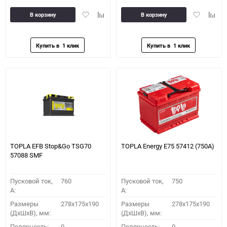
Добавить
Добавить
Добавить
Доба
В корзину
В корзину
в
к
в
к
избранное
сравнению
избранное
сравн
TOPLA EFB Stop&Go TSG70
TOPLA Energy E75 57412 (750A)
57088 SMF
Пусковой ток,
760
Пусковой ток,
750
A:
A:
Размеры
278x175x190
Размеры
278x175x190
(ДхШхВ), мм:
(ДхШхВ), мм:
Полярность:
0
Полярность:
0