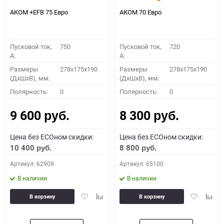
АКОМ +EFB 75 Евро
АКОМ 70 Евро
Пусковой ток,
750
Пусковой ток,
720
A:
A:
Размеры
278x175x190
Размеры
278x175x190
(ДхШхВ), мм:
(ДхШхВ), мм:
Полярность:
0
Полярность:
0
9 600
8 300
руб.
руб.
Цена без ECOном скидки:
Цена без ECOном скидки:
10 400
8 800
руб.
руб.
Артикул: 62908
Артикул: 65100
В наличии
В наличии
Добавить
Добавить
Добавить
Доба
В корзину
В корзину
в
к
в
к
избранное
сравнению
избранное
сравн