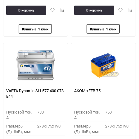
Добавить
Добавить
Добавить
Доба
В корзину
В корзину
в
к
в
к
избранное
сравнению
избранное
сравн
VARTA Dynamic SLI 577 400 078
АКОМ +EFB 75
E44
Пусковой ток,
780
Пусковой ток,
750
A:
A:
Размеры
278x175x190
Размеры
278x175x190
(ДхШхВ), мм:
(ДхШхВ), мм: