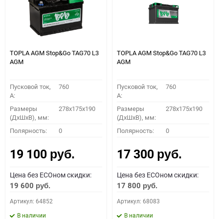
TOPLA AGM Stop&Go TAG70 L3
TOPLA AGM Stop&Go TAG70 L3
AGM
AGM
Пусковой ток,
760
Пусковой ток,
760
A:
A:
Размеры
278x175x190
Размеры
278x175x190
(ДхШхВ), мм:
(ДхШхВ), мм:
Полярность:
0
Полярность:
0
19 100
17 300
руб.
руб.
Цена без ECOном скидки:
Цена без ECOном скидки:
19 600
17 800
руб.
руб.
Артикул: 64852
Артикул: 68083
В наличии
В наличии