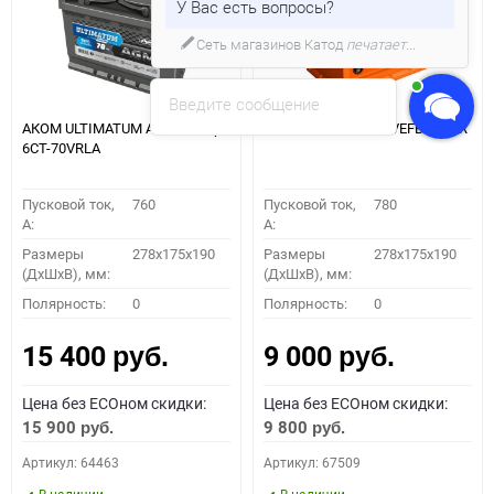
У Вас есть вопросы?
Сеть магазинов Катод
печатает...
Введите сообщение
АКОМ ULTIMATUM AGM 70 Евро
ЗВЕРЬ 6CT-77EFB ZVEFB 77-3-R
6СТ-70VRLA
Пусковой ток,
760
Пусковой ток,
780
A:
A:
Размеры
278x175x190
Размеры
278x175x190
(ДхШхВ), мм:
(ДхШхВ), мм:
Полярность:
0
Полярность:
0
15 400
9 000
руб.
руб.
Цена без ECOном скидки:
Цена без ECOном скидки:
15 900
9 800
руб.
руб.
Артикул: 64463
Артикул: 67509