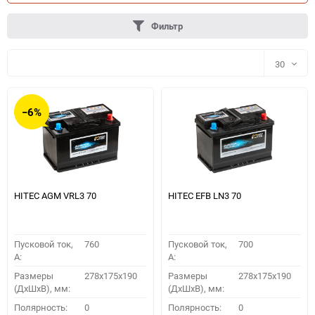
Фильтр
30
30
−6%
60
90
150
HITEC AGM VRL3 70
HITEC EFB LN3 70
Пусковой ток,
760
Пусковой ток,
700
A:
A:
Размеры
278x175x190
Размеры
278x175x190
(ДхШхВ), мм:
(ДхШхВ), мм:
ПОДОБРАТЬ
Полярность:
0
Полярность:
0