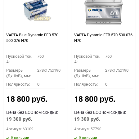
VARTA Blue Dynamic EFB 570
VARTA Dynamic EFB 570 500 076
500 076 N70
N70
Пусковой ток,
760
Пусковой ток,
760
A:
A:
Размеры
278x175x190
Размеры
278x175x190
(ДхШхВ), мм:
(ДхШхВ), мм:
Полярность:
0
Полярность:
0
18 800
18 800
руб.
руб.
Цена без ECOном скидки:
Цена без ECOном скидки:
19 300
19 300
руб.
руб.
Артикул: 63109
Артикул: 57790
В наличии
В наличии