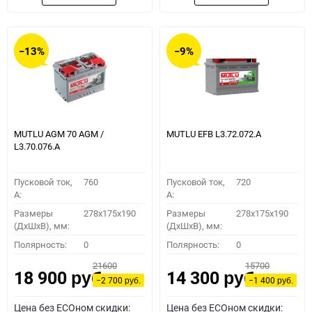
−13%
−9%
MUTLU AGM 70 AGM /
MUTLU EFB L3.72.072.A
L3.70.076.A
Пусковой ток,
760
Пусковой ток,
720
A:
A:
Размеры
278x175x190
Размеры
278x175x190
(ДхШхВ), мм:
(ДхШхВ), мм:
Полярность:
0
Полярность:
0
21600
15700
18 900
14 300
руб.
руб.
−2 700
−1 400
руб.
руб.
Цена без ECOном скидки:
Цена без ECOном скидки: