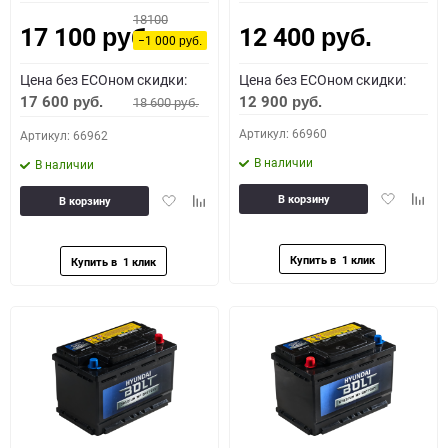
18100
17 100
12 400
Как определить полярность?
руб.
руб.
−1 000
руб.
Цена без ECOном скидки:
Цена без ECOном скидки:
0 - обратная
1 - прямая
3 - обратная
4 - прямая
17 600
12 900
18 600
руб.
руб.
руб.
Артикул: 66960
Артикул: 66962
В наличии
В наличии
Добавить
Доба
Добавить
Добавить
В корзину
В корзину
в
к
в
к
избранное
сравн
избранное
сравнению