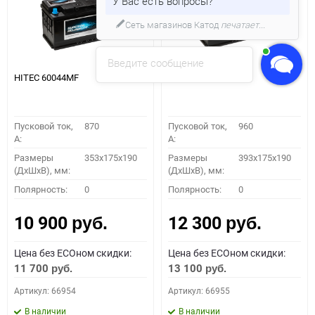
У Вас есть вопросы?
Сеть магазинов Катод
печатает...
Введите сообщение
HITEC 60044MF
HITEC 61042MF
Пусковой ток,
870
Пусковой ток,
960
A:
A:
Размеры
353x175x190
Размеры
393x175x190
(ДхШхВ), мм:
(ДхШхВ), мм:
Полярность:
0
Полярность:
0
10 900
12 300
руб.
руб.
Цена без ECOном скидки:
Цена без ECOном скидки:
11 700
13 100
руб.
руб.
Артикул: 66954
Артикул: 66955
В наличии
В наличии