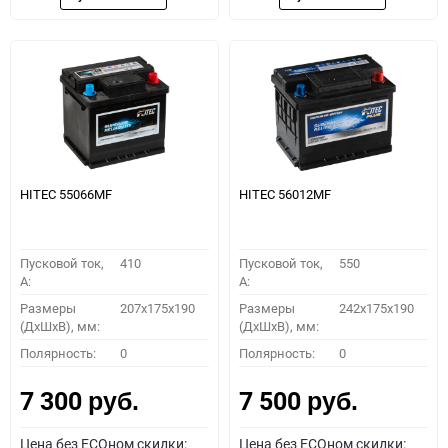
HITEC 55066MF
HITEC 56012MF
Пусковой ток,
410
Пусковой ток,
550
A:
A:
Размеры
207x175x190
Размеры
242x175x190
(ДхШхВ), мм:
(ДхШхВ), мм:
Полярность:
0
Полярность:
0
7 300
7 500
руб.
руб.
Цена без ECOном скидки:
Цена без ECOном скидки: