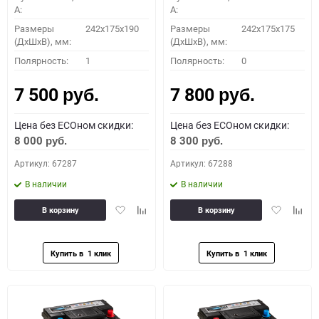
A:
A:
Размеры
242x175x190
Размеры
242x175x175
(ДхШхВ), мм:
(ДхШхВ), мм:
Полярность:
1
Полярность:
0
7 500
7 800
руб.
руб.
Цена без ECOном скидки:
Цена без ECOном скидки:
8 000
8 300
руб.
руб.
Артикул: 67287
Артикул: 67288
В наличии
В наличии
Добавить
Добавить
Добавить
Доба
В корзину
В корзину
в
к
в
к
избранное
сравнению
избранное
сравн