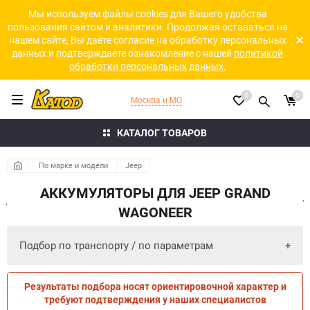
Мы используем файлы cookies для Вашего удобства
пользования сайтом и аналитики. Продолжая оставаться на
нашем сайте, Вы даёте согласие на обработку персональных
данных и подтверждаете ознакомление с нашей
политикой
обработки персональных данных.
0
0
Москва и МО
КАТАЛОГ ТОВАРОВ
По марке и модели
Jeep
АККУМУЛЯТОРЫ ДЛЯ JEEP GRAND
WAGONEER
Подбор по транспорту / по параметрам
Результаты подбора носят ориентировочной характер и
ПО ПАРАМЕТРАМ
ПО ТРАНСПОРТУ
требуют подтверждения у наших специалистов