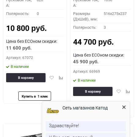
A:
A:
Полярность:
0
Размеры
516x275x237
(ДхШхВ), мм:
10 800
Полярность:
3
руб.
44 700
Цена без ECOном скидки:
руб.
11 600
руб.
Цена без ECOном скидки:
Артикул: 67072
45 900
руб.
В наличии
Артикул: 66969
Добавить
Добавить
В корзину
В наличии
в
к
избранное
сравнению
Добавить
Доба
В корзину
в
к
избранное
сравн
Сеть магазинов Катод
Здравствуйте!