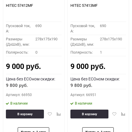
HITEC 57412MF
HITEC 57413MF
Пусковой ток,
690
Пусковой ток,
690
A:
A:
Размеры
278x175x190
Размеры
278x175x190
(ДхШхВ), мм:
(ДхШхВ), мм:
Полярность:
0
Полярность:
1
9 000
9 000
руб.
руб.
Цена без ECOном скидки:
Цена без ECOном скидки:
9 800
9 800
руб.
руб.
Артикул: 66950
Артикул: 66951
В наличии
В наличии
Добавить
Добавить
Добавить
Доба
В корзину
В корзину
в
к
в
к
избранное
сравнению
избранное
сравн