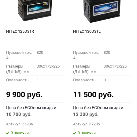
HITEC 125D31R
HITEC 130D31L
Пусковой ток,
820
Пусковой ток,
820
A:
A:
Размеры
306x173x225
Размеры
306x173x225
(ДхШхВ), мм:
(ДхШхВ), мм:
Полярность:
1
Полярность:
0
9 900
11 500
руб.
руб.
Цена без ECOном скидки:
Цена без ECOном скидки:
10 700
12 300
руб.
руб.
Артикул: 66936
Артикул: 67285
В наличии
В наличии