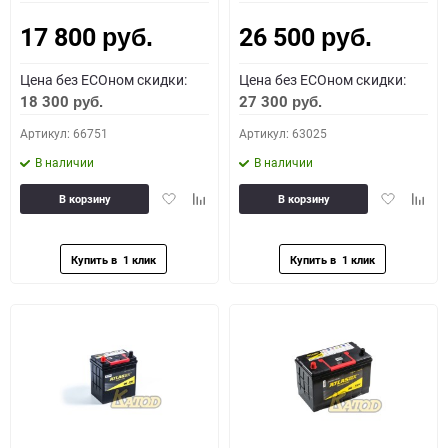
17 800
26 500
Как определить полярность?
руб.
руб.
Цена без ECOном скидки:
Цена без ECOном скидки:
0 - обратная
1 - прямая
3 - обратная
4 - прямая
18 300
27 300
руб.
руб.
Артикул: 66751
Артикул: 63025
В наличии
В наличии
Добавить
Добавить
Добавить
Доба
В корзину
В корзину
в
к
в
к
избранное
сравнению
избранное
сравн