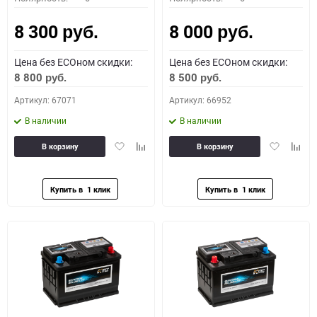
8 300
8 000
руб.
руб.
Цена без ECOном скидки:
Цена без ECOном скидки:
8 800
8 500
руб.
руб.
Артикул: 67071
Артикул: 66952
В наличии
В наличии
Добавить
Добавить
Добавить
Доба
В корзину
В корзину
в
к
в
к
избранное
сравнению
избранное
сравн