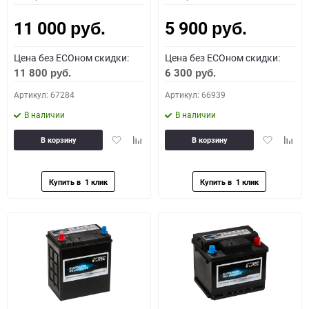
11 000
5 900
руб.
руб.
Цена без ECOном скидки:
Цена без ECOном скидки:
11 800
6 300
руб.
руб.
Артикул: 67284
Артикул: 66939
В наличии
В наличии
Добавить
Добавить
Добавить
Доба
В корзину
В корзину
в
к
в
к
избранное
сравнению
избранное
сравн