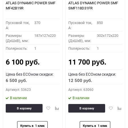
ATLAS DYNAMIC POWER SMF
ATLAS DYNAMIC POWER SMF
MF42B19R
SMF118D31FR
Пусковой ток,
370
Пусковой ток,
850
A:
A:
Размеры
187x127x220
Размеры
302x172x220
(ДхШхВ), мм:
(ДхШхВ), мм:
Полярность:
1
Полярность:
1
6 100
11 700
руб.
руб.
Цена без ECOном скидки:
Цена без ECOном скидки:
6 500
12 500
руб.
руб.
Артикул: 53623
Артикул: 63060
В наличии
В наличии
Добавить
Добавить
Добавить
Доба
В корзину
В корзину
в
к
в
к
избранное
сравнению
избранное
сравн