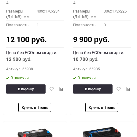
A:
A:
Размеры
409x170x234
Размеры
306x173x225
(ДхШхВ), мм:
(ДхШхВ), мм:
Полярность:
1
Полярность:
0
12 100
9 900
руб.
руб.
Цена без ECOном скидки:
Цена без ECOном скидки:
12 900
10 700
руб.
руб.
Артикул: 66938
Артикул: 66935
В наличии
В наличии
Добавить
Добавить
Добавить
Доба
В корзину
В корзину
в
к
в
к
избранное
сравнению
избранное
сравн