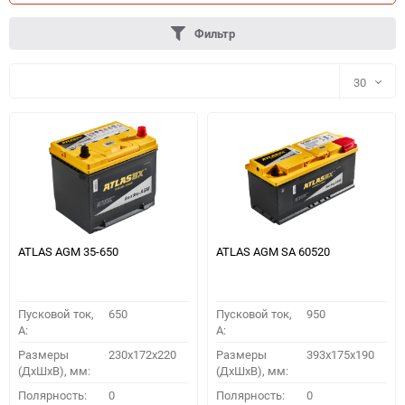
Фильтр
30
30
60
90
150
ATLAS AGM 35-650
ATLAS AGM SA 60520
Пусковой ток,
650
Пусковой ток,
950
A:
A:
Размеры
230x172x220
Размеры
393x175x190
(ДхШхВ), мм:
(ДхШхВ), мм:
ПОДОБРАТЬ
Полярность:
0
Полярность:
0