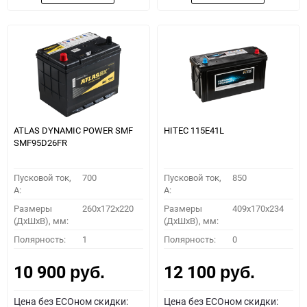
ATLAS DYNAMIC POWER SMF
HITEC 115E41L
SMF95D26FR
Пусковой ток,
700
Пусковой ток,
850
A:
A:
Размеры
260x172x220
Размеры
409x170x234
(ДхШхВ), мм:
(ДхШхВ), мм:
Полярность:
1
Полярность:
0
10 900
12 100
руб.
руб.
Цена без ECOном скидки:
Цена без ECOном скидки: