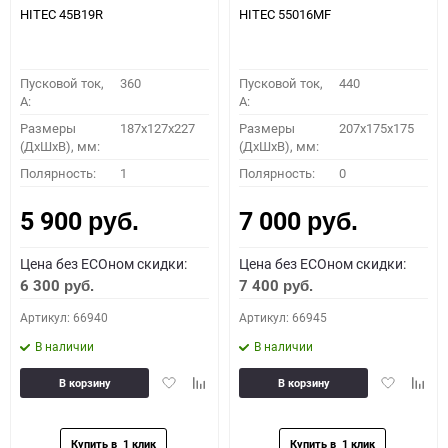
HITEC 45B19R
HITEC 55016MF
Пусковой ток,
360
Пусковой ток,
440
A:
A:
Размеры
187x127x227
Размеры
207x175x175
(ДхШхВ), мм:
(ДхШхВ), мм:
Полярность:
1
Полярность:
0
5 900
7 000
руб.
руб.
Цена без ECOном скидки:
Цена без ECOном скидки:
6 300
7 400
руб.
руб.
Артикул: 66940
Артикул: 66945
В наличии
В наличии
Добавить
Добавить
Добавить
Доба
В корзину
В корзину
в
к
в
к
избранное
сравнению
избранное
сравн