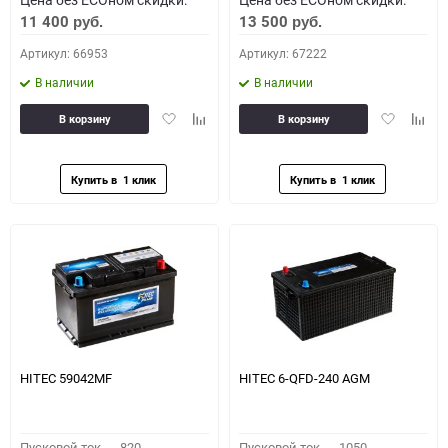
11 400
13 500
руб.
руб.
Артикул: 66953
Артикул: 67222
В наличии
В наличии
Добавить
Добавить
Добавить
Доба
В корзину
В корзину
в
к
в
к
избранное
сравнению
избранное
сравн
HITEC 59042MF
HITEC 6-QFD-240 AGM
Пусковой ток,
820
Пусковой ток,
1050