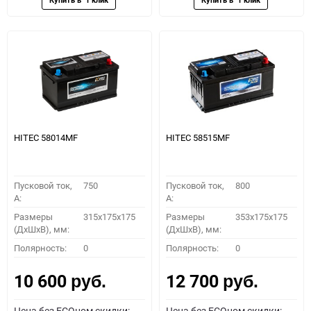
HITEC 58014MF
HITEC 58515MF
Пусковой ток,
750
Пусковой ток,
800
A:
A:
Размеры
315x175x175
Размеры
353x175x175
(ДхШхВ), мм:
(ДхШхВ), мм:
Полярность:
0
Полярность:
0
10 600
12 700
руб.
руб.
Цена без ECOном скидки:
Цена без ECOном скидки: