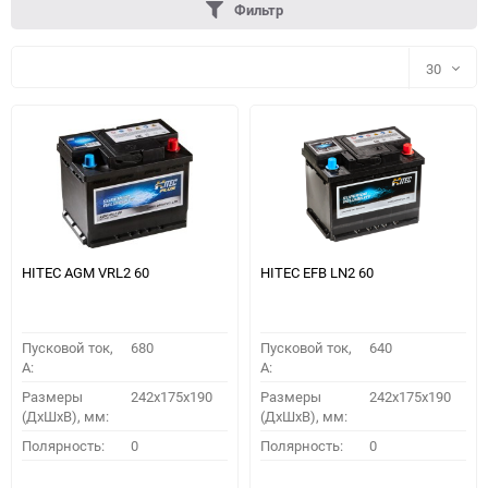
Фильтр
30
30
60
90
150
HITEC AGM VRL2 60
HITEC EFB LN2 60
Пусковой ток,
680
Пусковой ток,
640
A:
A:
Размеры
242x175x190
Размеры
242x175x190
(ДхШхВ), мм:
(ДхШхВ), мм:
ПОДОБРАТЬ
Полярность:
0
Полярность:
0