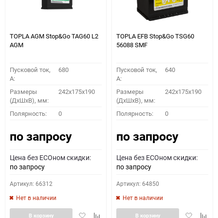
TOPLA AGM Stop&Go TAG60 L2
TOPLA EFB Stop&Go TSG60
AGM
56088 SMF
Пусковой ток,
680
Пусковой ток,
640
A:
A:
Размеры
242x175x190
Размеры
242x175x190
(ДхШхВ), мм:
(ДхШхВ), мм:
Полярность:
0
Полярность:
0
по запросу
по запросу
Цена без ECOном скидки:
Цена без ECOном скидки:
по запросу
по запросу
Артикул: 66312
Артикул: 64850
Нет в наличии
Нет в наличии
Добавить
Добавить
Добавить
Доба
В корзину
В корзину