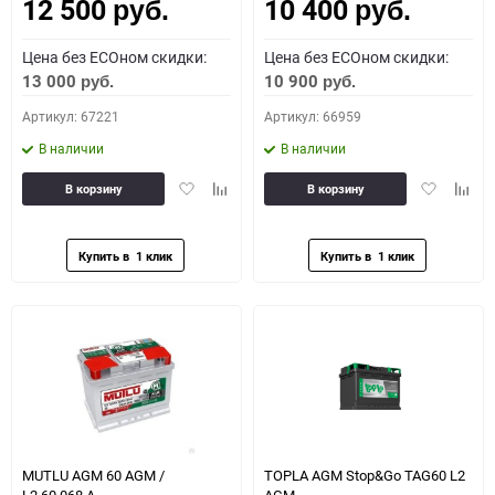
12 500
10 400
Как определить полярность?
руб.
руб.
Цена без ECOном скидки:
Цена без ECOном скидки:
0 - обратная
1 - прямая
3 - обратная
4 - прямая
13 000
10 900
руб.
руб.
Артикул: 67221
Артикул: 66959
В наличии
В наличии
Добавить
Добавить
Добавить
Доба
В корзину
В корзину
в
к
в
к
избранное
сравнению
избранное
сравн
MUTLU AGM 60 AGM /
TOPLA AGM Stop&Go TAG60 L2