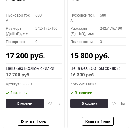
L2.60.068.A
AGM
Пусковой ток,
680
Пусковой ток,
680
A:
A:
Размеры
242x175x190
Размеры
242x175x190
(ДхШхВ), мм:
(ДхШхВ), мм:
Полярность:
0
Полярность:
0
17 200
15 800
руб.
руб.
Цена без ECOном скидки:
Цена без ECOном скидки:
17 700
16 300
руб.
руб.
Артикул: 63223
Артикул: 68087
В наличии
В наличии
Добавить
Добавить
Добавить
Доба
В корзину
В корзину
в
к
в
к
избранное
сравнению
избранное
сравн