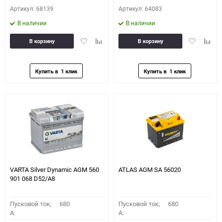
Артикул: 68139
Артикул: 64083
В наличии
В наличии
Добавить
Добавить
Добавить
Доба
В корзину
В корзину
в
к
в
к
избранное
сравнению
избранное
сравн
VARTA Silver Dynamic AGM 560
ATLAS AGM SA 56020
901 068 D52/A8
Пусковой ток,
680
Пусковой ток,
680
A:
A: