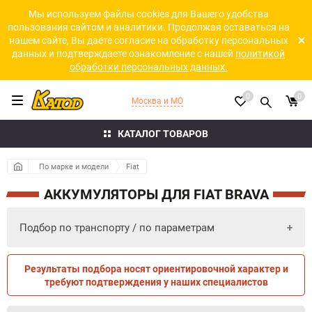
Мы используем файлы cookies для Вашего удобства
пользования сайтом и аналитики. Продолжая оставаться на
нашем сайте, Вы даёте согласие на обработку персональных
данных и подтверждаете ознакомление с нашей
политикой
обработки персональных данных.
0
0
Москва и МО
КАТАЛОГ ТОВАРОВ
По марке и модели
Fiat
АККУМУЛЯТОРЫ ДЛЯ FIAT BRAVA
Подбор по транспорту / по параметрам
Результаты подбора носят ориентировочной характер и
ПО ПАРАМЕТРАМ
ПО ТРАНСПОРТУ
требуют подтверждения у наших специалистов