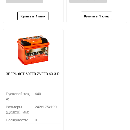
в
к
в
к
избранное
сравнению
избранное
сравн
ЗВЕРЬ 6СТ-60EFB ZVEFB 60-3-R
Пусковой ток,
640
A:
Размеры
242x175x190
(ДхШхВ), мм:
Полярность:
0