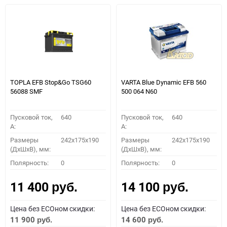
TOPLA EFB Stop&Go TSG60
VARTA Blue Dynamic EFB 560
56088 SMF
500 064 N60
Пусковой ток,
640
Пусковой ток,
640
A:
A:
Размеры
242x175x190
Размеры
242x175x190
(ДхШхВ), мм:
(ДхШхВ), мм:
Полярность:
0
Полярность:
0
11 400
14 100
руб.
руб.
Цена без ECOном скидки:
Цена без ECOном скидки:
11 900
14 600
руб.
руб.