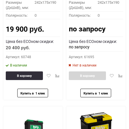
Размеры
242x175x190
Размеры
242x175x190
(ДхШхВ), мм:
(ДхШхВ), мм:
Полярность:
0
Полярность:
0
по запросу
19 900
руб.
Цена без ECOном скидки:
Цена без ECOном скидки:
по запросу
20 400
руб.
Артикул: 60748
Артикул: 61695
В наличии
Нет в наличии
Добавить
Добавить
Добавить
Доба
В корзину
В корзину
в
к
в
к
избранное
сравнению
избранное
сравн