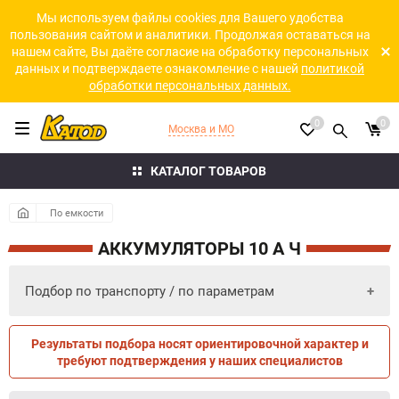
Мы используем файлы cookies для Вашего удобства
пользования сайтом и аналитики. Продолжая оставаться на
нашем сайте, Вы даёте согласие на обработку персональных
данных и подтверждаете ознакомление с нашей
политикой
обработки персональных данных.
0
0
Москва и МО
КАТАЛОГ ТОВАРОВ
По емкости
АККУМУЛЯТОРЫ 10 А Ч
Подбор по транспорту / по параметрам
Результаты подбора носят ориентировочной характер и
ПО ПАРАМЕТРАМ
ПО ТРАНСПОРТУ
требуют подтверждения у наших специалистов