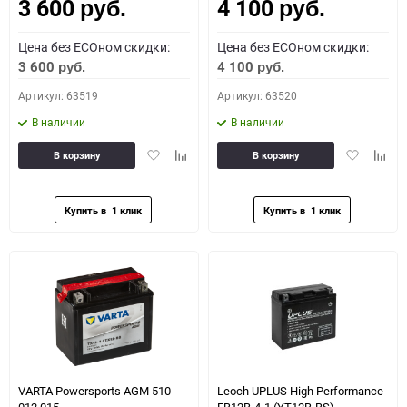
3 600
4 100
Как определить полярность?
руб.
руб.
Цена без ECOном скидки:
Цена без ECOном скидки:
0 - обратная
1 - прямая
3 - обратная
4 - прямая
3 600
4 100
руб.
руб.
Артикул: 63519
Артикул: 63520
В наличии
В наличии
Добавить
Добавить
Добавить
Доба
В корзину
В корзину
в
к
в
к
избранное
сравнению
избранное
сравн
VARTA Powersports AGM 510
Leoch UPLUS High Performance