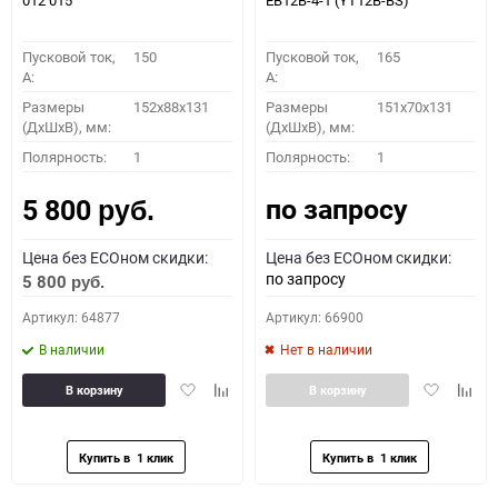
012 015
EB12B-4-1 (YT12B-BS)
Пусковой ток,
150
Пусковой ток,
165
A:
A:
Размеры
152x88x131
Размеры
151x70x131
(ДхШхВ), мм:
(ДхШхВ), мм:
Полярность:
1
Полярность:
1
по запросу
5 800
руб.
Цена без ECOном скидки:
Цена без ECOном скидки:
по запросу
5 800
руб.
Артикул: 64877
Артикул: 66900
В наличии
Нет в наличии
Добавить
Добавить
Добавить
Доба
В корзину
В корзину
в
к
в
к
избранное
сравнению
избранное
сравн