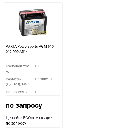
VARTA Powersports AGM 510
012 009 A514
Пусковой ток,
150
A:
Размеры
152x88x131
(ДхШхВ), мм:
Полярность:
1
по запросу
Цена без ECOном скидки:
по запросу