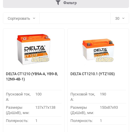
Фильтр
Сортировать
30
30
60
90
150
DELTA CT1210 (YB9A-A, YB9-B,
DELTA CT1210.1 (YTZ10S)
12N9-4B-1)
Пусковой ток,
100
Пусковой ток,
190
A:
A:
Размеры
137x77x138
Размеры
150x87x93
(ДхШхВ), мм:
(ДхШхВ), мм:
ПОДОБРАТЬ
Полярность:
1
Полярность:
1