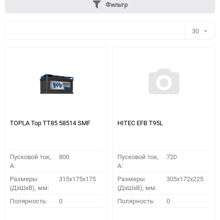
Фильтр
30
30
60
90
150
TOPLA Top TT85 58514 SMF
HITEC EFB T95L
Пусковой ток,
800
Пусковой ток,
720
A:
A:
Размеры
315x175x175
Размеры
305х172х225
(ДхШхВ), мм:
(ДхШхВ), мм:
ПОДОБРАТЬ
Полярность:
0
Полярность:
0