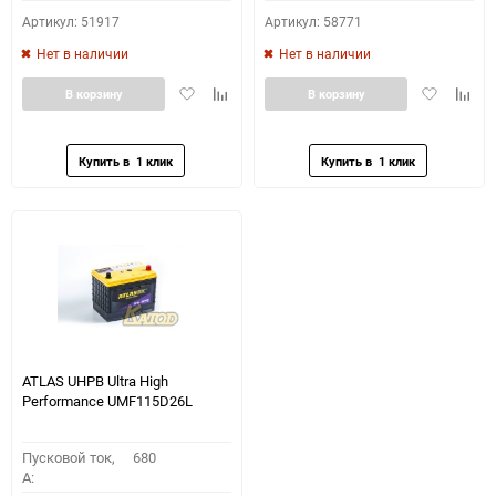
Артикул: 51917
Артикул: 58771
Нет в наличии
Нет в наличии
Добавить
Добавить
Добавить
Доба
В корзину
В корзину
в
к
в
к
избранное
сравнению
избранное
сравн
ATLAS UHPB Ultra High
Performance UMF115D26L
Пусковой ток,
680
A: