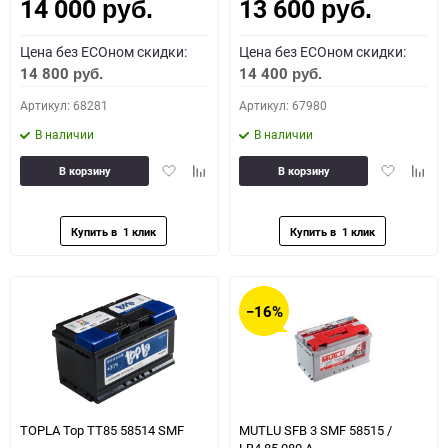
14 000
13 600
Как определить полярность?
руб.
руб.
Цена без ECOном скидки:
Цена без ECOном скидки:
0 - обратная
1 - прямая
3 - обратная
4 - прямая
14 800
14 400
руб.
руб.
Артикул: 68281
Артикул: 67980
В наличии
В наличии
Добавить
Добавить
Добавить
Доба
В корзину
В корзину
в
к
в
к
избранное
сравнению
избранное
сравн
−16%
TOPLA Top TT85 58514 SMF
MUTLU SFB 3 SMF 58515 /