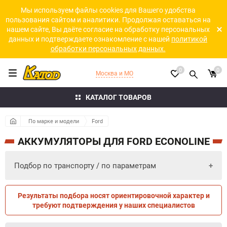
Мы используем файлы cookies для Вашего удобства
пользования сайтом и аналитики. Продолжая оставаться на
нашем сайте, Вы даёте согласие на обработку персональных
данных и подтверждаете ознакомление с нашей
политикой
обработки персональных данных.
0
0
Москва и МО
КАТАЛОГ ТОВАРОВ
По марке и модели
Ford
АККУМУЛЯТОРЫ ДЛЯ FORD ECONOLINE
Подбор по транспорту / по параметрам
Результаты подбора носят ориентировочной характер и
ПО ПАРАМЕТРАМ
ПО ТРАНСПОРТУ
требуют подтверждения у наших специалистов