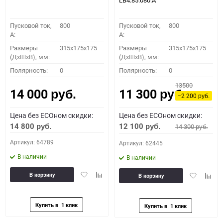
LB4.85.080.A
Пусковой ток,
800
Пусковой ток,
800
A:
A:
Размеры
315x175x175
Размеры
315x175x175
(ДхШхВ), мм:
(ДхШхВ), мм:
Полярность:
0
Полярность:
0
13500
14 000
11 300
руб.
руб.
−2 200
руб.
Цена без ECOном скидки:
Цена без ECOном скидки:
14 800
12 100
14 300
руб.
руб.
руб.
Артикул: 64789
Артикул: 62445
В наличии
В наличии
Добавить
Добавить
Добавить
Доба
В корзину
В корзину
в
к
в
к
избранное
сравнению
избранное
сравн