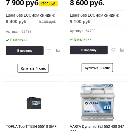
7 900
8 600
Как определить полярность?
руб.
руб.
−700
руб.
Цена без ECOном скидки:
Цена без ECOном скидки:
0 - обратная
1 - прямая
3 - обратная
4 - прямая
8 400
9 100
9 100
руб.
руб.
руб.
Артикул: 64799
Артикул: 62483
В наличии
В наличии
Добавить
Доба
Добавить
Добавить
В корзину
В корзину
в
к
в
к
избранное
сравн
избранное
сравнению
TOPLA Top TT55H 55510 SMF
VARTA Dynamic SLI 552 400 047