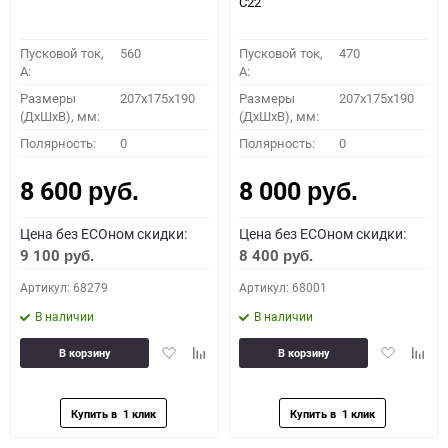
C22
Пусковой ток,
560
Пусковой ток,
470
A:
A:
Размеры
207x175x190
Размеры
207x175x190
(ДхШхВ), мм:
(ДхШхВ), мм:
Полярность:
0
Полярность:
0
8 600
8 000
руб.
руб.
Цена без ECOном скидки:
Цена без ECOном скидки:
9 100
8 400
руб.
руб.
Артикул: 68279
Артикул: 68001
В наличии
В наличии
Добавить
Добавить
Добавить
Доба
В корзину
В корзину
в
к
в
к
избранное
сравнению
избранное
сравн