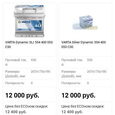
VARTA Dynamic SLI 554 400 053
VARTA Silver Dynamic 554 400
C30
053 C30
Пусковой ток,
530
Пусковой ток,
530
A:
A:
Размеры
207x175x190
Размеры
207x175x190
(ДхШхВ), мм:
(ДхШхВ), мм:
Полярность:
0
Полярность:
0
12 000
12 000
руб.
руб.
Цена без ECOном скидки:
Цена без ECOном скидки:
12 400
12 400
руб.
руб.