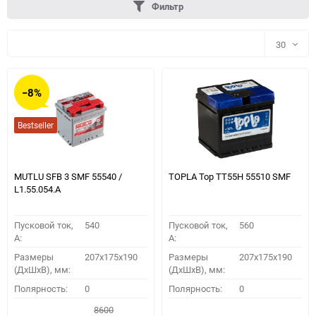
Фильтр
30
30
−8%
60
Bestseller
90
150
MUTLU SFB 3 SMF 55540 /
TOPLA Top TT55H 55510 SMF
L1.55.054.A
Пусковой ток,
540
Пусковой ток,
560
A:
A:
Размеры
207x175x190
Размеры
207x175x190
(ДхШхВ), мм:
(ДхШхВ), мм:
ПОДОБРАТЬ
Полярность:
0
Полярность:
0
8600