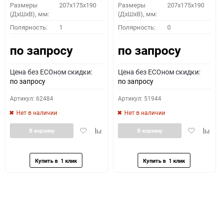
Размеры
207x175x190
Размеры
207x175x190
(ДхШхВ), мм:
(ДхШхВ), мм:
Полярность:
1
Полярность:
0
по запросу
по запросу
Цена без ECOном скидки:
Цена без ECOном скидки:
по запросу
по запросу
Артикул: 62484
Артикул: 51944
Нет в наличии
Нет в наличии
Добавить
Добавить
Добавить
Доба
В корзину
В корзину
в
к
в
к
избранное
сравнению
избранное
сравн