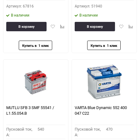
Артикул: 67816
Артикул: 51940
В наличии
В наличии
Добавить
Добавить
Добавить
Доба
В корзину
В корзину
в
к
в
к
избранное
сравнению
избранное
сравн
MUTLU SFB 3 SMF 55541 /
VARTA Blue Dynamic 552 400
L1.55.054.B
047 C22
Пусковой ток,
540
Пусковой ток,
470
A:
A: