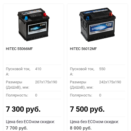
HITEC 55066MF
HITEC 56012MF
Пусковой ток,
410
Пусковой ток,
550
A:
A:
Размеры
207x175x190
Размеры
242x175x190
(ДхШхВ), мм:
(ДхШхВ), мм:
Полярность:
0
Полярность:
0
7 300
7 500
руб.
руб.
Цена без ECOном скидки:
Цена без ECOном скидки:
7 700
8 000
руб.
руб.