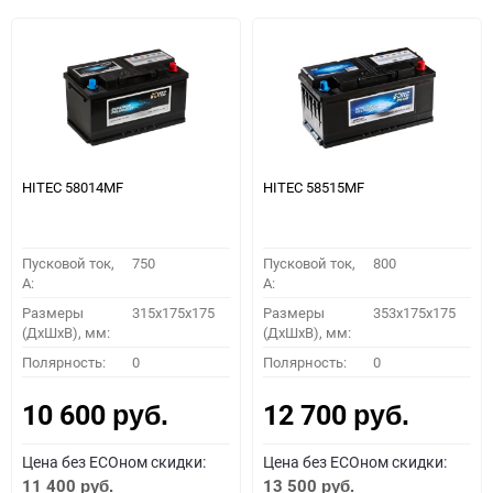
HITEC 58014MF
HITEC 58515MF
Пусковой ток,
750
Пусковой ток,
800
A:
A:
Размеры
315x175x175
Размеры
353x175x175
(ДхШхВ), мм:
(ДхШхВ), мм:
Полярность:
0
Полярность:
0
10 600
12 700
руб.
руб.
Цена без ECOном скидки:
Цена без ECOном скидки:
11 400
13 500
руб.
руб.