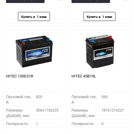
в
к
в
к
избранное
сравнению
избранное
сравн
HITEC 130D31R
HITEC 45B19L
Пусковой ток,
820
Пусковой ток,
360
A:
A:
Размеры
306x173x225
Размеры
187x127x227
(ДхШхВ), мм:
(ДхШхВ), мм:
Полярность:
1
Полярность:
0