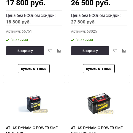
17 800
26 500
Как определить полярность?
руб.
руб.
Цена без ECOном скидки:
Цена без ECOном скидки:
0 - обратная
1 - прямая
3 - обратная
4 - прямая
18 300
27 300
руб.
руб.
Артикул: 66751
Артикул: 63025
В наличии
В наличии
Добавить
Добавить
Добавить
Доба
В корзину
В корзину
в
к
в
к
избранное
сравнению
избранное
сравн
ATLAS DYNAMIC POWER SMF
ATLAS DYNAMIC POWER SMF