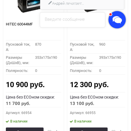
Андрей
печатает...
Введите сообщение
HITEC 60044MF
HITEC 61042MF
Пусковой ток,
870
Пусковой ток,
960
A:
A:
Размеры
353x175x190
Размеры
393x175x190
(ДхШхВ), мм:
(ДхШхВ), мм:
Полярность:
0
Полярность:
0
10 900
12 300
руб.
руб.
Цена без ECOном скидки:
Цена без ECOном скидки:
11 700
13 100
руб.
руб.
Артикул: 66954
Артикул: 66955
В наличии
В наличии