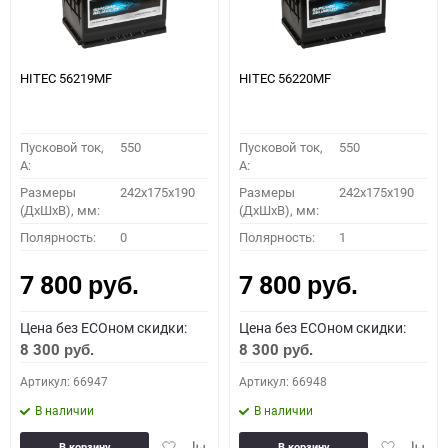
HITEC 56219MF
HITEC 56220MF
Пусковой ток,
550
Пусковой ток,
550
A:
A:
Размеры
242x175x190
Размеры
242x175x190
(ДхШхВ), мм:
(ДхШхВ), мм:
Полярность:
0
Полярность:
1
7 800
7 800
руб.
руб.
Цена без ECOном скидки:
Цена без ECOном скидки:
8 300
8 300
руб.
руб.
Артикул: 66947
Артикул: 66948
В наличии
В наличии
Добавить
Добавить
Добавить
Доба
В корзину
В корзину