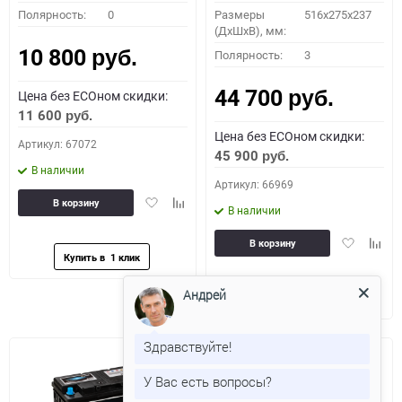
Полярность:
0
Размеры
516x275x237
(ДхШхВ), мм:
10 800
Полярность:
3
руб.
44 700
Цена без ECOном скидки:
руб.
11 600
руб.
Цена без ECOном скидки:
Артикул: 67072
45 900
руб.
В наличии
Артикул: 66969
Добавить
Добавить
В корзину
В наличии
в
к
избранное
сравнению
Добавить
Доба
В корзину
в
к
избранное
сравн
Андрей
Здравствуйте!
У Вас есть вопросы?