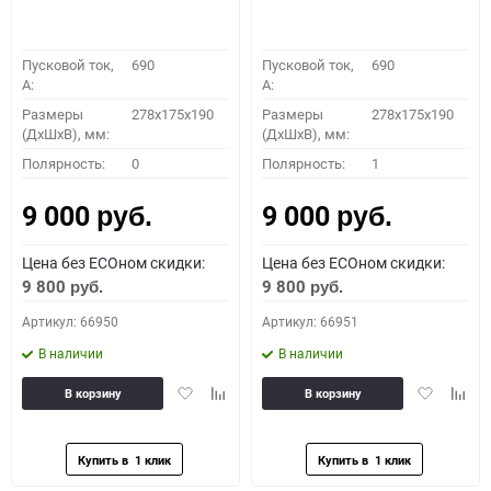
Пусковой ток,
690
Пусковой ток,
690
A:
A:
Размеры
278x175x190
Размеры
278x175x190
(ДхШхВ), мм:
(ДхШхВ), мм:
Полярность:
0
Полярность:
1
9 000
9 000
руб.
руб.
Цена без ECOном скидки:
Цена без ECOном скидки:
9 800
9 800
руб.
руб.
Артикул: 66950
Артикул: 66951
В наличии
В наличии
Добавить
Добавить
Добавить
Доба
В корзину
В корзину
в
к
в
к
избранное
сравнению
избранное
сравн