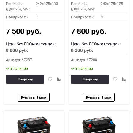
Размеры
242x175x190
Размеры
242x175x175
(ДхШхВ), мм:
(ДхШхВ), мм:
Полярность:
1
Полярность:
0
7 500
7 800
руб.
руб.
Цена без ECOном скидки:
Цена без ECOном скидки:
8 000
8 300
руб.
руб.
Артикул: 67287
Артикул: 67288
В наличии
В наличии
Добавить
Добавить
Добавить
Доба
В корзину
В корзину
в
к
в
к
избранное
сравнению
избранное
сравн