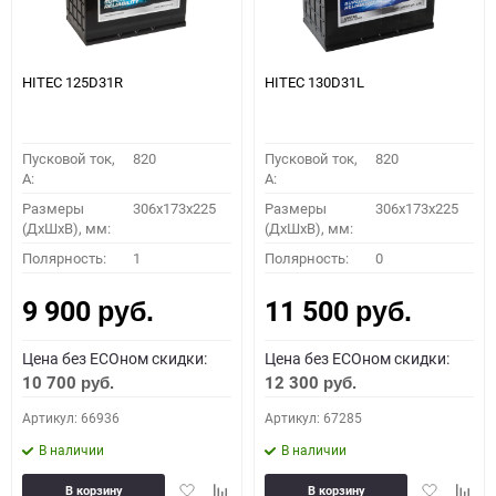
HITEC 125D31R
HITEC 130D31L
Пусковой ток,
820
Пусковой ток,
820
A:
A:
Размеры
306x173x225
Размеры
306x173x225
(ДхШхВ), мм:
(ДхШхВ), мм:
Полярность:
1
Полярность:
0
9 900
11 500
руб.
руб.
Цена без ECOном скидки:
Цена без ECOном скидки:
10 700
12 300
руб.
руб.
Артикул: 66936
Артикул: 67285
В наличии
В наличии
Добавить
Добавить
Добавить
Доба
В корзину
В корзину