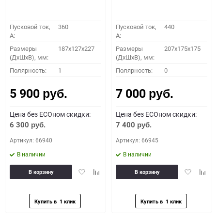
Пусковой ток,
360
Пусковой ток,
440
A:
A:
Размеры
187x127x227
Размеры
207x175x175
(ДхШхВ), мм:
(ДхШхВ), мм:
Полярность:
1
Полярность:
0
5 900
7 000
руб.
руб.
Цена без ECOном скидки:
Цена без ECOном скидки:
6 300
7 400
руб.
руб.
Артикул: 66940
Артикул: 66945
В наличии
В наличии
Добавить
Добавить
Добавить
Доба
В корзину
В корзину
в
к
в
к
избранное
сравнению
избранное
сравн