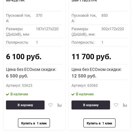
MF42B19R
SMF118D31FR
Пусковой ток,
370
Пусковой ток,
850
A:
A:
Размеры
187x127x220
Размеры
302x172x220
(ДхШхВ), мм:
(ДхШхВ), мм:
Полярность:
1
Полярность:
1
6 100
11 700
руб.
руб.
Цена без ECOном скидки:
Цена без ECOном скидки:
6 500
12 500
руб.
руб.
Артикул: 53623
Артикул: 63060
В наличии
В наличии
Добавить
Добавить
Добавить
Доба
В корзину
В корзину
в
к
в
к
избранное
сравнению
избранное
сравн