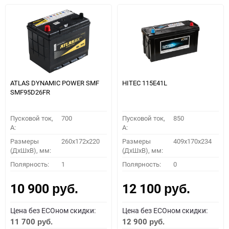
ATLAS DYNAMIC POWER SMF
HITEC 115E41L
SMF95D26FR
Пусковой ток,
700
Пусковой ток,
850
A:
A:
Размеры
260x172x220
Размеры
409x170x234
(ДхШхВ), мм:
(ДхШхВ), мм:
Полярность:
1
Полярность:
0
10 900
12 100
руб.
руб.
Цена без ECOном скидки:
Цена без ECOном скидки:
11 700
12 900
руб.
руб.