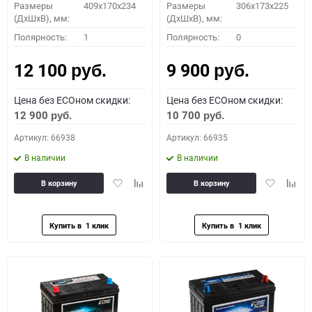
Размеры
409x170x234
Размеры
306x173x225
(ДхШхВ), мм:
(ДхШхВ), мм:
Полярность:
1
Полярность:
0
12 100
9 900
руб.
руб.
Цена без ECOном скидки:
Цена без ECOном скидки:
12 900
10 700
руб.
руб.
Артикул: 66938
Артикул: 66935
В наличии
В наличии
Добавить
Добавить
Добавить
Доба
В корзину
В корзину
в
к
в
к
избранное
сравнению
избранное
сравн