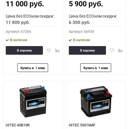
11 000
5 900
руб.
руб.
Цена без ECOном скидки:
Цена без ECOном скидки:
11 800
6 300
руб.
руб.
Артикул: 67284
Артикул: 66939
В наличии
В наличии
Добавить
Добавить
Добавить
Доба
В корзину
В корзину
в
к
в
к
избранное
сравнению
избранное
сравн
HITEC 45B19R
HITEC 55016MF