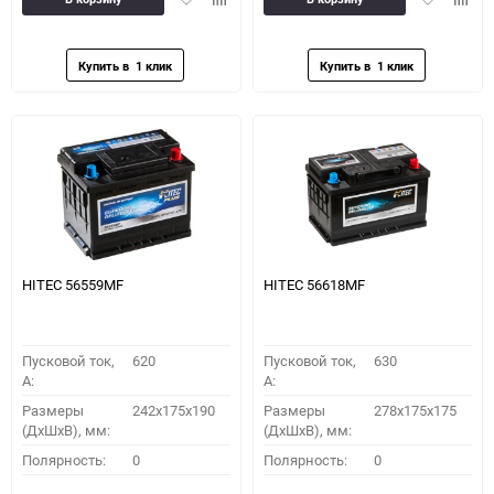
в
к
в
к
избранное
сравнению
избранное
сравн
HITEC 56559MF
HITEC 56618MF
Пусковой ток,
620
Пусковой ток,
630
A:
A:
Размеры
242x175x190
Размеры
278x175x175
(ДхШхВ), мм:
(ДхШхВ), мм:
Полярность:
0
Полярность:
0