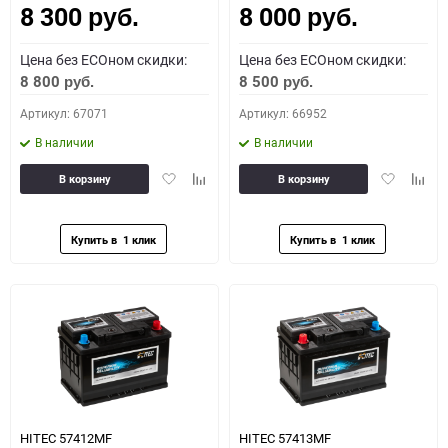
8 300
8 000
руб.
руб.
Цена без ECOном скидки:
Цена без ECOном скидки:
8 800
8 500
руб.
руб.
Артикул: 67071
Артикул: 66952
В наличии
В наличии
Добавить
Добавить
Добавить
Доба
В корзину
В корзину
в
к
в
к
избранное
сравнению
избранное
сравн
HITEC 57412MF
HITEC 57413MF