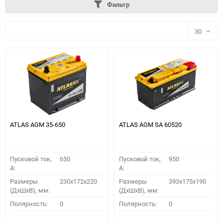
Фильтр
30
30
60
90
150
ATLAS AGM 35-650
ATLAS AGM SA 60520
Пусковой ток,
650
Пусковой ток,
950
A:
A:
Размеры
230x172x220
Размеры
393x175x190
(ДхШхВ), мм:
(ДхШхВ), мм:
ПОДОБРАТЬ
Полярность:
0
Полярность:
0