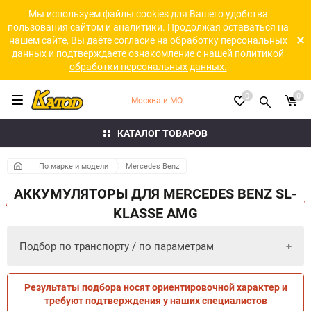
Мы используем файлы cookies для Вашего удобства
пользования сайтом и аналитики. Продолжая оставаться на
нашем сайте, Вы даёте согласие на обработку персональных
данных и подтверждаете ознакомление с нашей
политикой
обработки персональных данных.
0
0
Москва и МО
КАТАЛОГ ТОВАРОВ
По марке и модели
Mercedes Benz
АККУМУЛЯТОРЫ ДЛЯ MERCEDES BENZ SL-
KLASSE AMG
Подбор по транспорту / по параметрам
Результаты подбора носят ориентировочной характер и
ПО ПАРАМЕТРАМ
ПО ТРАНСПОРТУ
требуют подтверждения у наших специалистов