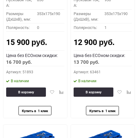
A:
A:
Размеры
353x175x190
Размеры
353x175x190
(ДхШхВ), мм:
(ДхШхВ), мм:
Полярность:
0
Полярность:
1
15 900
12 900
руб.
руб.
Цена без ECOном скидки:
Цена без ECOном скидки:
16 700
13 700
руб.
руб.
Артикул: 51893
Артикул: 63461
В наличии
В наличии
Добавить
Добавить
Добавить
Доба
В корзину
В корзину
в
к
в
к
избранное
сравнению
избранное
сравн