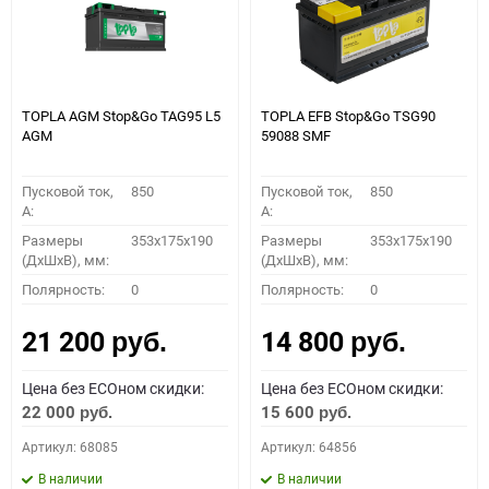
TOPLA AGM Stop&Go TAG95 L5
TOPLA EFB Stop&Go TSG90
AGM
59088 SMF
Пусковой ток,
850
Пусковой ток,
850
A:
A:
Размеры
353x175x190
Размеры
353x175x190
(ДхШхВ), мм:
(ДхШхВ), мм:
Полярность:
0
Полярность:
0
21 200
14 800
руб.
руб.
Цена без ECOном скидки:
Цена без ECOном скидки:
22 000
15 600
руб.
руб.
Артикул: 68085
Артикул: 64856
В наличии
В наличии