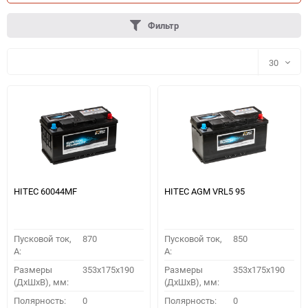
Фильтр
30
30
60
90
150
HITEC 60044MF
HITEC AGM VRL5 95
Пусковой ток,
870
Пусковой ток,
850
A:
A:
Размеры
353x175x190
Размеры
353x175x190
(ДхШхВ), мм:
(ДхШхВ), мм:
ПОДОБРАТЬ
Полярность:
0
Полярность:
0