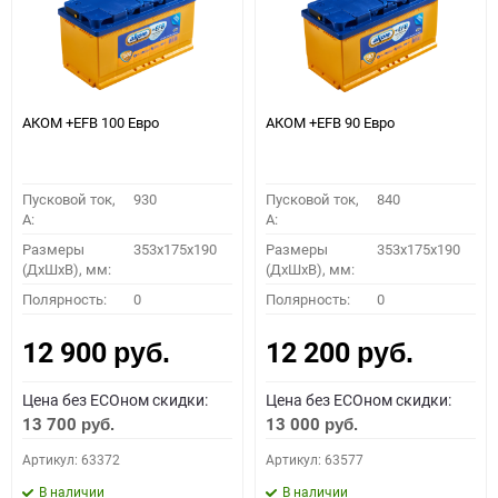
АКОМ +EFB 100 Евро
АКОМ +EFB 90 Евро
Пусковой ток,
930
Пусковой ток,
840
A:
A:
Размеры
353x175x190
Размеры
353x175x190
(ДхШхВ), мм:
(ДхШхВ), мм:
Полярность:
0
Полярность:
0
12 900
12 200
руб.
руб.
Цена без ECOном скидки:
Цена без ECOном скидки:
13 700
13 000
руб.
руб.
Артикул: 63372
Артикул: 63577
В наличии
В наличии