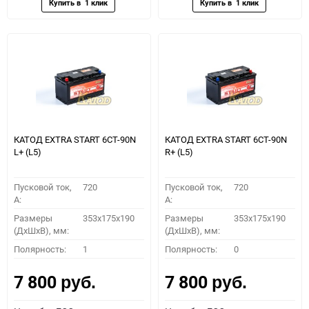
КАТОД EXTRA START 6СТ-90N
КАТОД EXTRA START 6СТ-90N
L+ (L5)
R+ (L5)
Пусковой ток,
720
Пусковой ток,
720
A:
A:
Размеры
353x175x190
Размеры
353x175x190
(ДхШхВ), мм:
(ДхШхВ), мм:
Полярность:
1
Полярность:
0
7 800
7 800
руб.
руб.