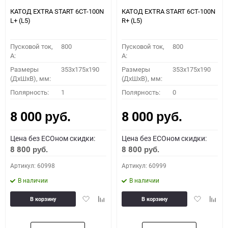
КАТОД EXTRA START 6СТ-100N
КАТОД EXTRA START 6СТ-100N
L+ (L5)
R+ (L5)
Пусковой ток,
800
Пусковой ток,
800
A:
A:
Размеры
353x175x190
Размеры
353x175x190
(ДхШхВ), мм:
(ДхШхВ), мм:
Полярность:
1
Полярность:
0
8 000
8 000
руб.
руб.
Цена без ECOном скидки:
Цена без ECOном скидки:
8 800
8 800
руб.
руб.
Артикул: 60998
Артикул: 60999
В наличии
В наличии
Добавить
Добавить
Добавить
Доба
В корзину
В корзину
в
к
в
к
избранное
сравнению
избранное
сравн