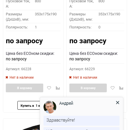
Пусковой ток,
800
Пусковой ток,
800
A:
A:
Размеры
353x175x190
Размеры
353x175x190
(ДхШхВ), мм:
(ДхШхВ), мм:
Полярность:
1
Полярность:
0
по запросу
по запросу
Цена без ECOном скидки:
Цена без ECOном скидки:
по запросу
по запросу
Артикул: 66228
Артикул: 66229
Нет в наличии
Нет в наличии
Добавить
Добавить
Добавить
Доба
В корзину
В корзину
в
к
в
к
избранное
сравнению
избранное
сравн
Андрей
Здравствуйте!