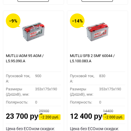
−9%
−14%
MUTLU AGM 95 AGM /
MUTLU SFB 2 SMF 60044 /
L5.95.090.A
L5.100.083.A
Пусковой ток,
900
Пусковой ток,
830
A:
A:
Размеры
353x175x190
Размеры
353x175x190
(ДхШхВ), мм:
(ДхШхВ), мм:
Полярность:
0
Полярность:
0
25900
14400
23 700
12 400
руб.
руб.
−2 200
−2 000
руб.
руб.
Цена без ECOном скидки:
Цена без ECOном скидки: