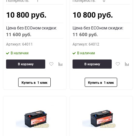
Полярность:
1
Полярность:
0
10 800
10 800
руб.
руб.
Цена без ECOном скидки:
Цена без ECOном скидки:
11 600
11 600
руб.
руб.
Артикул: 64011
Артикул: 64012
В наличии
В наличии
Добавить
Добавить
Добавить
Доба
В корзину
В корзину
в
к
в
к
избранное
сравнению
избранное
сравн