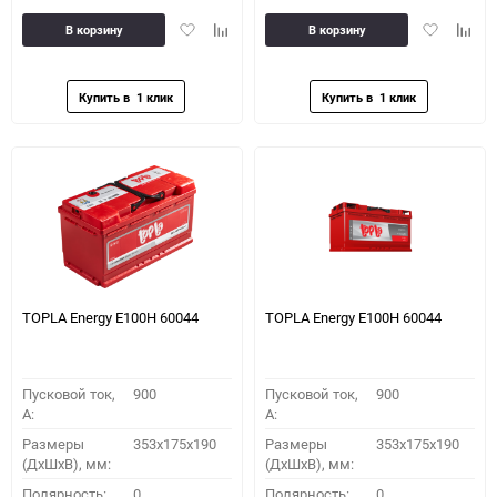
Добавить
Добавить
Добавить
Доба
В корзину
В корзину
в
к
в
к
избранное
сравнению
избранное
сравн
TOPLA Energy E100H 60044
TOPLA Energy E100H 60044
Пусковой ток,
900
Пусковой ток,
900
A:
A:
Размеры
353x175x190
Размеры
353x175x190
(ДхШхВ), мм:
(ДхШхВ), мм:
Полярность:
0
Полярность:
0