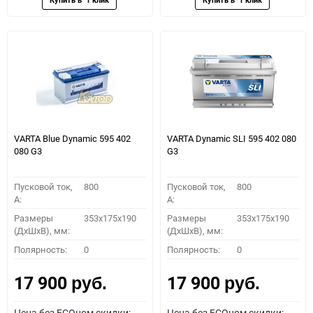
VARTA Blue Dynamic 595 402
VARTA Dynamic SLI 595 402 080
080 G3
G3
Пусковой ток,
800
Пусковой ток,
800
A:
A:
Размеры
353x175x190
Размеры
353x175x190
(ДхШхВ), мм:
(ДхШхВ), мм:
Полярность:
0
Полярность:
0
17 900
17 900
руб.
руб.
Цена без ECOном скидки:
Цена без ECOном скидки: