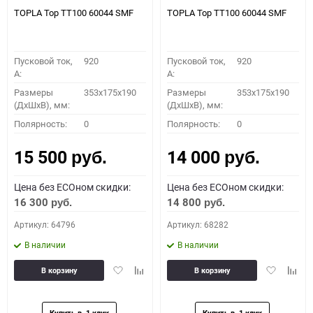
TOPLA Top TT100 60044 SMF
TOPLA Top TT100 60044 SMF
Пусковой ток,
920
Пусковой ток,
920
A:
A:
Размеры
353x175x190
Размеры
353x175x190
(ДхШхВ), мм:
(ДхШхВ), мм:
Полярность:
0
Полярность:
0
15 500
14 000
руб.
руб.
Цена без ECOном скидки:
Цена без ECOном скидки:
16 300
14 800
руб.
руб.
Артикул: 64796
Артикул: 68282
В наличии
В наличии
Добавить
Добавить
Добавить
Доба
В корзину
В корзину
в
к
в
к
избранное
сравнению
избранное
сравн