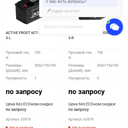
У Вас есть вопросы?
Андрей
печатает...
Введите сообщение
ACTIVE FROST 6СТ-90VL АF 90-
ACTIVE FROST 6СТ-90VL АF 90-
3-L
3-R
Пусковой ток,
750
Пусковой ток,
750
A:
A:
Размеры
353x175x190
Размеры
353x175x190
(ДхШхВ), мм:
(ДхШхВ), мм:
Полярность:
1
Полярность:
0
по запросу
по запросу
Цена без ECOном скидки:
Цена без ECOном скидки:
по запросу
по запросу
Артикул: 65978
Артикул: 65979
Нет в наличии
Нет в наличии