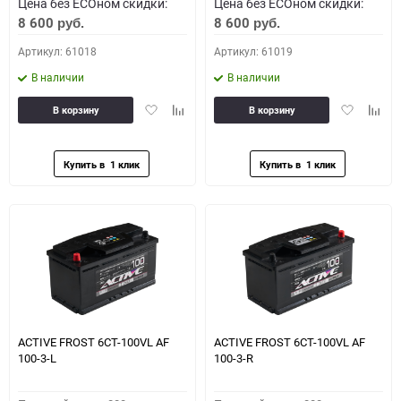
Цена без ECOном скидки:
Цена без ECOном скидки:
8 600
8 600
руб.
руб.
Артикул: 61018
Артикул: 61019
В наличии
В наличии
Добавить
Добавить
Добавить
Доба
В корзину
В корзину
в
к
в
к
избранное
сравнению
избранное
сравн
ACTIVE FROST 6СТ-100VL АF
ACTIVE FROST 6СТ-100VL АF
100-3-L
100-3-R