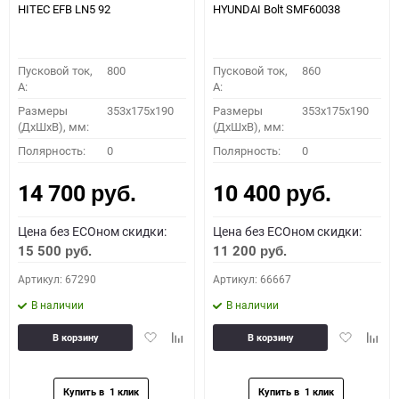
HITEC EFB LN5 92
HYUNDAI Bolt SMF60038
Пусковой ток,
800
Пусковой ток,
860
A:
A:
Размеры
353x175x190
Размеры
353x175x190
(ДхШхВ), мм:
(ДхШхВ), мм:
Полярность:
0
Полярность:
0
14 700
10 400
руб.
руб.
Цена без ECOном скидки:
Цена без ECOном скидки:
15 500
11 200
руб.
руб.
Артикул: 67290
Артикул: 66667
В наличии
В наличии
Добавить
Добавить
Добавить
Доба
В корзину
В корзину
в
к
в
к
избранное
сравнению
избранное
сравн