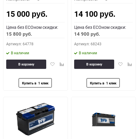
15 000
14 100
руб.
руб.
Цена без ECOном скидки:
Цена без ECOном скидки:
15 800
14 900
руб.
руб.
Артикул: 64778
Артикул: 68243
В наличии
В наличии
Добавить
Добавить
Добавить
Доба
В корзину
В корзину
в
к
в
к
избранное
сравнению
избранное
сравн