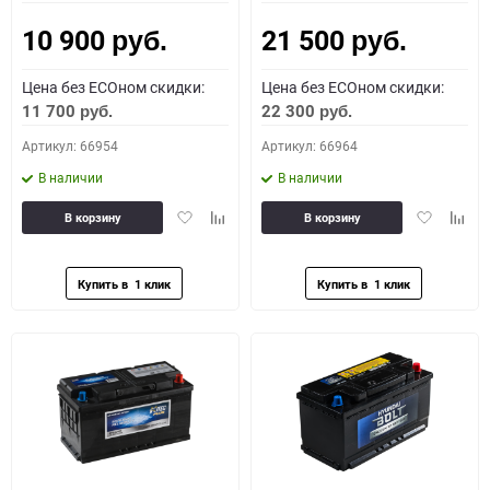
10 900
21 500
Как определить полярность?
руб.
руб.
Цена без ECOном скидки:
Цена без ECOном скидки:
0 - обратная
1 - прямая
3 - обратная
4 - прямая
11 700
22 300
руб.
руб.
Артикул: 66954
Артикул: 66964
В наличии
В наличии
Добавить
Добавить
Добавить
Доба
В корзину
В корзину
в
к
в
к
избранное
сравнению
избранное
сравн