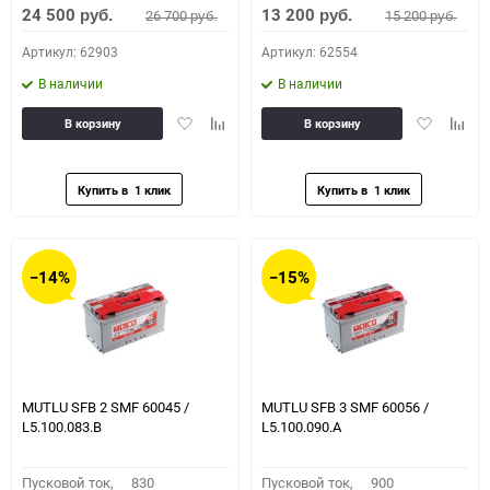
24 500
13 200
26 700
15 200
руб.
руб.
руб.
руб.
Артикул: 62903
Артикул: 62554
В наличии
В наличии
Добавить
Добавить
Добавить
Доба
В корзину
В корзину
в
к
в
к
избранное
сравнению
избранное
сравн
−14%
−15%
MUTLU SFB 2 SMF 60045 /
MUTLU SFB 3 SMF 60056 /
L5.100.083.B
L5.100.090.A
Пусковой ток,
830
Пусковой ток,
900