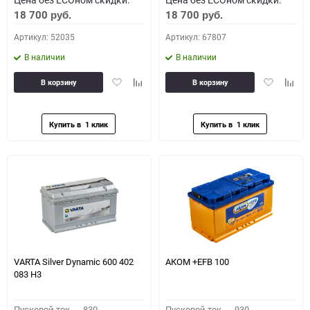
18 700
18 700
руб.
руб.
Артикул: 52035
Артикул: 67807
В наличии
В наличии
Добавить
Добавить
Добавить
Доба
В корзину
В корзину
в
к
в
к
избранное
сравнению
избранное
сравн
VARTA Silver Dynamic 600 402
АКОМ +EFB 100
083 H3
Пусковой ток,
830
Пусковой ток,
930