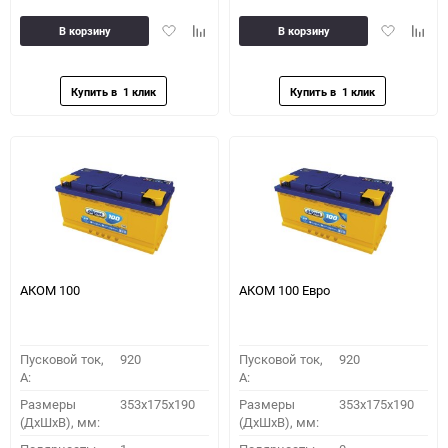
Добавить
Добавить
Добавить
Доба
В корзину
В корзину
в
к
в
к
избранное
сравнению
избранное
сравн
АКОМ 100
АКОМ 100 Евро
Пусковой ток,
920
Пусковой ток,
920
A:
A:
Размеры
353x175x190
Размеры
353x175x190
(ДхШхВ), мм:
(ДхШхВ), мм: