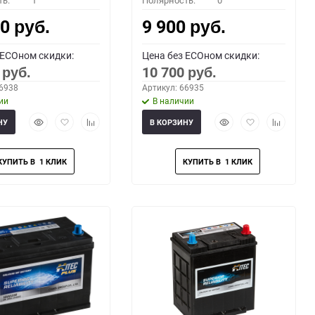
ть:
1
Полярность:
0
00
9 900
руб.
руб.
 ECOном скидки:
Цена без ECOном скидки:
0
10 700
руб.
руб.
66938
Артикул: 66935
ии
В наличии
Быстрый
Добавить
Добавить
Быстрый
Добавить
Добавить
НУ
В КОРЗИНУ
просмотр
в
к
просмотр
в
к
избранное
сравнению
избранное
сравнени