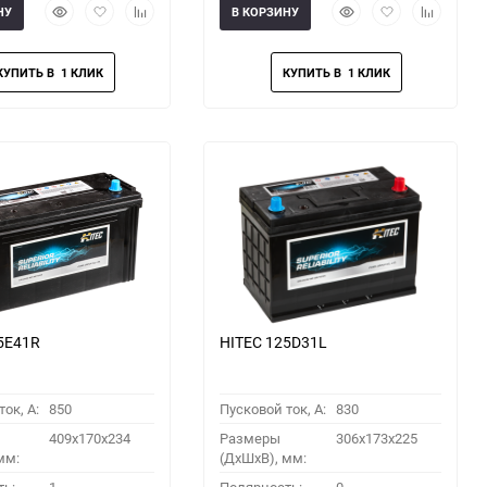
Быстрый
Добавить
Добавить
Быстрый
Добавить
Добавить
НУ
В КОРЗИНУ
просмотр
в
к
просмотр
в
к
избранное
сравнению
избранное
сравнени
5E41R
HITEC 125D31L
ок, A:
850
Пусковой ток, A:
830
409x170x234
Размеры
306x173x225
мм:
(ДхШхВ), мм: