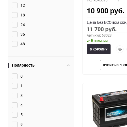
Полярность:
1
12
10 900
руб.
18
Цена без ECOном ски
24
11 700
руб.
36
Артикул: 63023
В наличии
48
Быст
В КОРЗИНУ
прос
Полярность
0
1
3
4
5
9