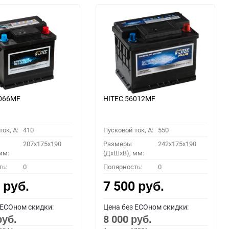
5066MF
HITEC 56012MF
ок, A:
410
Пусковой ток, A:
550
207x175x190
Размеры
242x175x190
мм:
(ДхШхВ), мм:
ть:
0
Полярность:
0
0
7 500
руб.
руб.
 ECOном скидки:
Цена без ECOном скидки:
8 000
руб.
руб.