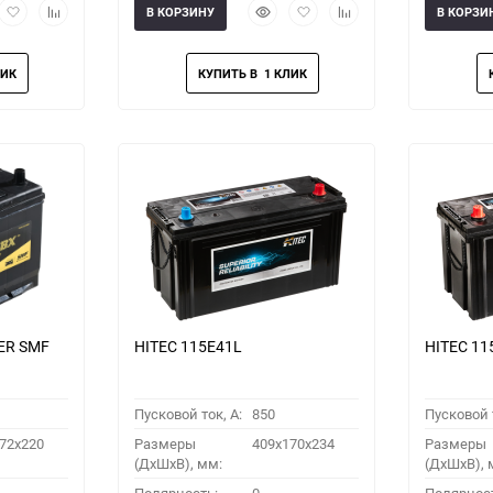
рый
Добавить
Добавить
Быстрый
Добавить
Добавить
В КОРЗИНУ
В КОРЗИ
мотр
в
к
просмотр
в
к
избранное
сравнению
избранное
сравнению
ER SMF
HITEC 115E41L
HITEC 11
Пусковой ток, A:
850
Пусковой т
72x220
Размеры
409x170x234
Размеры
(ДхШхВ), мм:
(ДхШхВ), 