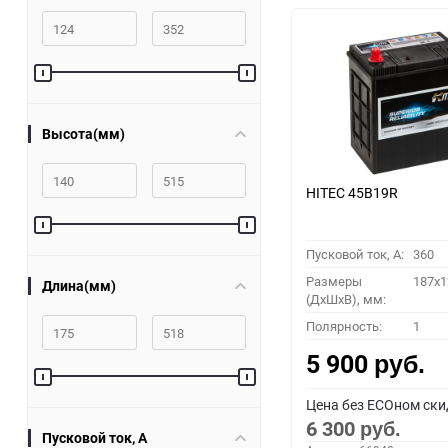
Высота(мм)
HITEC 45B19R
Пусковой ток, A:
360
Размеры
187x1
Длина(мм)
(ДхШхВ), мм:
Полярность:
1
5 900
руб.
Цена без ECOном ски
6 300
руб.
Пусковой ток, A