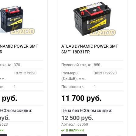
YNAMIC POWER SMF
ATLAS DYNAMIC POWER SMF
R
SMF118D31FR
ок, A:
370
Пусковой ток, A:
850
187x127x220
Размеры
302x172x220
мм:
(ДхШхВ), мм:
ть:
1
Полярность:
1
0
11 700
руб.
руб.
 ECOном скидки:
Цена без ECOном скидки:
12 500
руб.
руб.
53623
Артикул: 63060
ии
В наличии