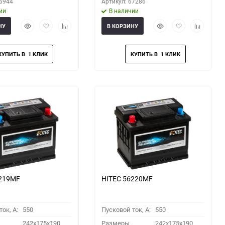
66944
Артикул: 67286
ии
В наличии
Быстрый
Добавить
Добавить
Быстрый
Добавить
Добавить
НУ
В КОРЗИНУ
просмотр
в
к
просмотр
в
к
избранное
сравнению
избранное
сравнени
6219MF
HITEC 56220MF
ок, A:
550
Пусковой ток, A:
550
242x175x190
Размеры
242x175x190