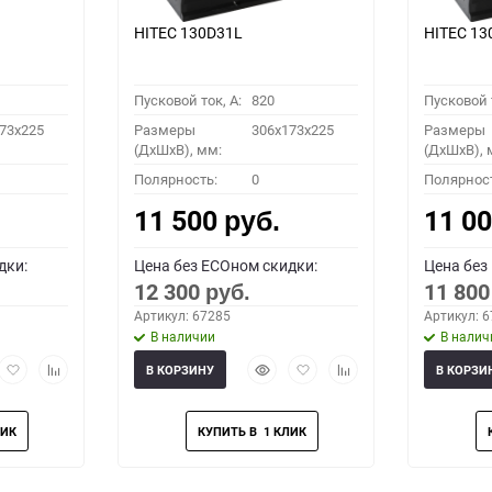
HITEC 130D31L
HITEC 13
Пусковой ток, A:
820
Пусковой т
73x225
Размеры
306x173x225
Размеры
(ДхШхВ), мм:
(ДхШхВ), 
Полярность:
0
Полярнос
11 500
11 0
руб.
дки:
Цена без ECOном скидки:
Цена без
12 300
11 80
руб.
Артикул: 67285
Артикул: 
В наличии
В налич
рый
Добавить
Добавить
Быстрый
Добавить
Добавить
В КОРЗИНУ
В КОРЗИ
мотр
в
к
просмотр
в
к
избранное
сравнению
избранное
сравнению