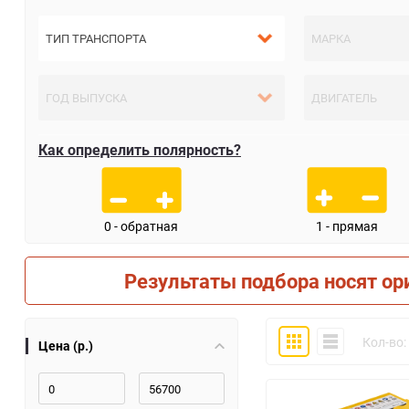
Как определить полярность?
0 - обратная
1 - прямая
Результаты подбора носят ор
Плитка
Компактно
Кол-во:
Цена (р.)
30