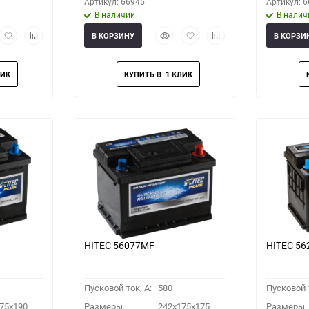
Артикул: 66945
Артикул: 
В наличии
В налич
рый
Добавить
Добавить
Быстрый
Добавить
Добавить
В КОРЗИНУ
В КОРЗИ
мотр
в
к
просмотр
в
к
избранное
сравнению
избранное
сравнению
HITEC 56077MF
HITEC 5
Пусковой ток, A:
580
Пусковой т
75x190
Размеры
242x175x175
Размеры