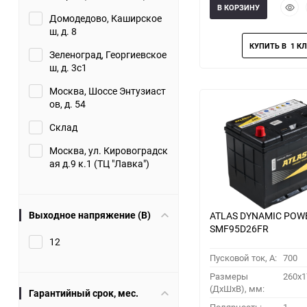
Быст
В КОРЗИНУ
прос
Домодедово, Каширское
ш, д. 8
Зеленоград, Георгиевское
ш, д. 3с1
Москва, Шоссе Энтузиаст
ов, д. 54
Склад
Москва, ул. Кировоградск
ая д.9 к.1 (ТЦ "Лавка")
Выходное напряжение (В)
ATLAS DYNAMIC POW
SMF95D26FR
12
Пусковой ток, A:
700
Размеры
260x1
(ДхШхВ), мм:
Гарантийный срок, мес.