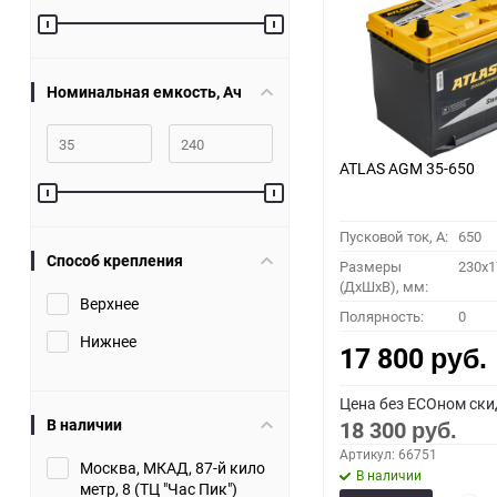
60
90
Номинальная емкость, Ач
150
ATLAS AGM 35-650
Пусковой ток, A:
650
Способ крепления
Размеры
230x1
(ДхШхВ), мм:
Верхнее
Полярность:
0
Нижнее
17 800
руб.
Цена без ECOном ски
В наличии
18 300
руб.
Артикул: 66751
Москва, МКАД, 87-й кило
В наличии
метр, 8 (ТЦ "Час Пик")