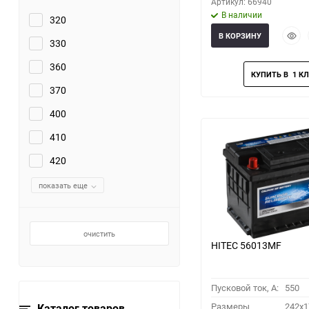
Артикул: 66940
В наличии
320
Быст
В КОРЗИНУ
330
прос
360
370
400
410
420
показать еще
очистить
HITEC 56013MF
Пусковой ток, A:
550
Размеры
242x1
Каталог товаров