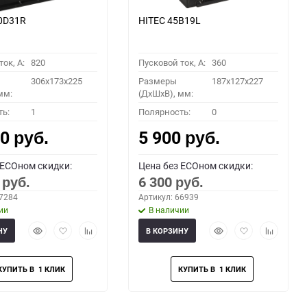
0D31R
HITEC 45B19L
ок, A:
820
Пусковой ток, A:
360
306x173x225
Размеры
187x127x227
мм:
(ДхШхВ), мм:
ть:
1
Полярность:
0
00
5 900
руб.
руб.
 ECOном скидки:
Цена без ECOном скидки:
0
6 300
руб.
руб.
67284
Артикул: 66939
ии
В наличии
Быстрый
Добавить
Добавить
Быстрый
Добавить
Добавить
НУ
В КОРЗИНУ
просмотр
в
к
просмотр
в
к
избранное
сравнению
избранное
сравнени