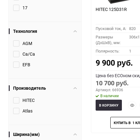
17
HITEC 125D31R
Пусковой ток, A:
820
Технология
Размеры
306x1
(ДхШхВ), мм:
AGM
Полярность:
1
Ca/Ca
9 900
руб.
EFB
Цена без ECOном ски
10 700
руб.
Производитель
Артикул: 66936
В наличии
HITEC
Быст
В КОРЗИНУ
прос
Atlas
Ширина(мм)