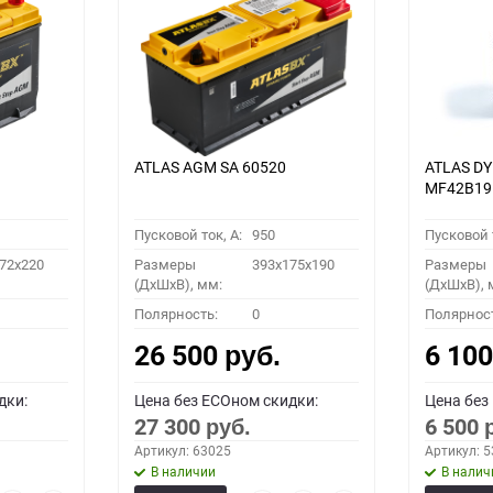
ATLAS AGM SA 60520
ATLAS D
MF42B19
Пусковой ток, A:
950
Пусковой т
72x220
Размеры
393x175x190
Размеры
(ДхШхВ), мм:
(ДхШхВ), 
Полярность:
0
Полярнос
26 500
6 10
руб.
дки:
Цена без ECOном скидки:
Цена без
27 300
6 500
руб.
Артикул: 63025
Артикул: 
В наличии
В налич