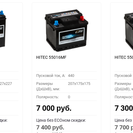
HITEC 55016MF
HITEC 5
Пусковой ток, A:
440
Пусковой т
27x227
Размеры
207x175x175
Размеры
(ДхШхВ), мм:
(ДхШхВ), 
Полярность:
0
Полярнос
7 000
7 30
руб.
дки:
Цена без ECOном скидки:
Цена без
7 400
7 700
руб.