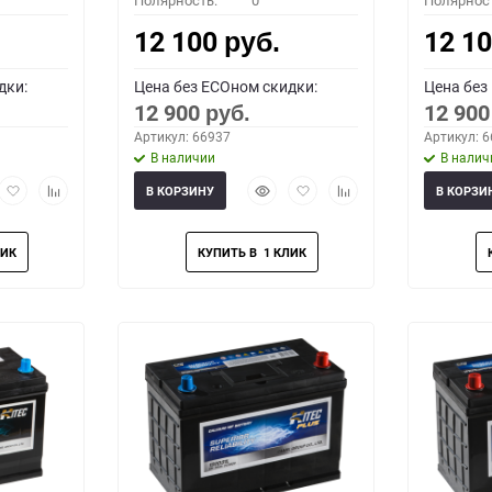
Полярность:
0
Полярнос
12 100
12 1
руб.
дки:
Цена без ECOном скидки:
Цена без
12 900
12 90
руб.
Артикул: 66937
Артикул: 
В наличии
В налич
рый
Добавить
Добавить
Быстрый
Добавить
Добавить
В КОРЗИНУ
В КОРЗИ
мотр
в
к
просмотр
в
к
избранное
сравнению
избранное
сравнению