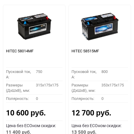
HITEC 58014MF
HITEC 58515MF
Пусковой ток,
750
Пусковой ток,
800
A:
A:
Размеры
315x175x175
Размеры
353x175x175
(ДхШхВ), мм:
(ДхШхВ), мм:
Полярность:
0
Полярность:
0
10 600
12 700
руб.
руб.
Цена без ECOном скидки:
Цена без ECOном скидки:
11 400
13 500
руб.
руб.