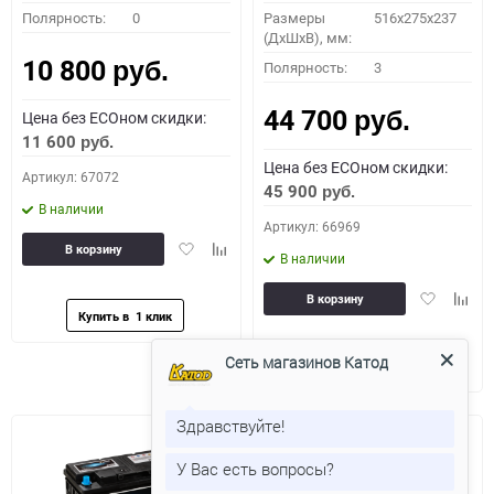
Полярность:
0
Размеры
516x275x237
(ДхШхВ), мм:
10 800
Полярность:
3
руб.
44 700
Цена без ECOном скидки:
руб.
11 600
руб.
Цена без ECOном скидки:
Артикул: 67072
45 900
руб.
В наличии
Артикул: 66969
Добавить
Добавить
В корзину
В наличии
в
к
избранное
сравнению
Добавить
Доба
В корзину
в
к
избранное
сравн
Сеть магазинов Катод
Здравствуйте!
У Вас есть вопросы?