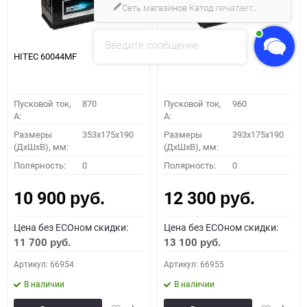
Сеть магазинов Катод
печатает...
Введите сообщение
HITEC 60044MF
HITEC 61042MF
Пусковой ток,
870
Пусковой ток,
960
A:
A:
Размеры
353x175x190
Размеры
393x175x190
(ДхШхВ), мм:
(ДхШхВ), мм:
Полярность:
0
Полярность:
0
10 900
12 300
руб.
руб.
Цена без ECOном скидки:
Цена без ECOном скидки:
11 700
13 100
руб.
руб.
Артикул: 66954
Артикул: 66955
В наличии
В наличии