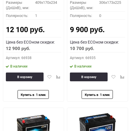
Размеры
409x170x234
Размеры
306x173x225
(ДхШхВ), мм:
(ДхШхВ), мм:
Полярность:
1
Полярность:
0
12 100
9 900
руб.
руб.
Цена без ECOном скидки:
Цена без ECOном скидки:
12 900
10 700
руб.
руб.
Артикул: 66938
Артикул: 66935
В наличии
В наличии
Добавить
Добавить
Добавить
Доба
В корзину
В корзину
в
к
в
к
избранное
сравнению
избранное
сравн