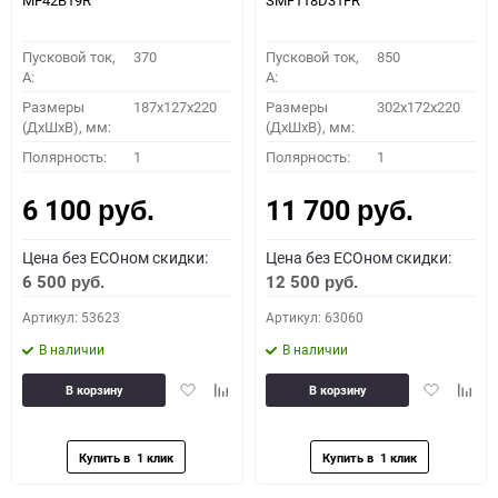
MF42B19R
SMF118D31FR
Пусковой ток,
370
Пусковой ток,
850
A:
A:
Размеры
187x127x220
Размеры
302x172x220
(ДхШхВ), мм:
(ДхШхВ), мм:
Полярность:
1
Полярность:
1
6 100
11 700
руб.
руб.
Цена без ECOном скидки:
Цена без ECOном скидки:
6 500
12 500
руб.
руб.
Артикул: 53623
Артикул: 63060
В наличии
В наличии
Добавить
Добавить
Добавить
Доба
В корзину
В корзину
в
к
в
к
избранное
сравнению
избранное
сравн