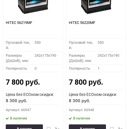
HITEC 56219MF
HITEC 56220MF
Пусковой ток,
550
Пусковой ток,
550
A:
A:
Размеры
242x175x190
Размеры
242x175x190
(ДхШхВ), мм:
(ДхШхВ), мм:
Полярность:
0
Полярность:
1
7 800
7 800
руб.
руб.
Цена без ECOном скидки:
Цена без ECOном скидки:
8 300
8 300
руб.
руб.
Артикул: 66947
Артикул: 66948
В наличии
В наличии
Добавить
Добавить
Добавить
Доба
В корзину
В корзину