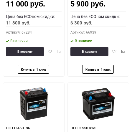
11 000
5 900
руб.
руб.
Цена без ECOном скидки:
Цена без ECOном скидки:
11 800
6 300
руб.
руб.
Артикул: 67284
Артикул: 66939
В наличии
В наличии
Добавить
Добавить
Добавить
Доба
В корзину
В корзину
в
к
в
к
избранное
сравнению
избранное
сравн
HITEC 45B19R
HITEC 55016MF