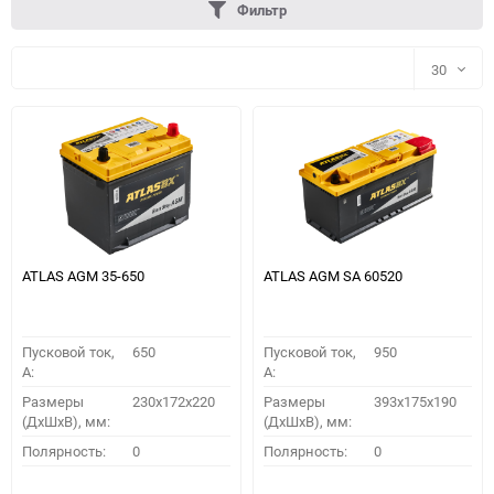
Фильтр
30
30
60
90
150
ATLAS AGM 35-650
ATLAS AGM SA 60520
Пусковой ток,
650
Пусковой ток,
950
A:
A:
Размеры
230x172x220
Размеры
393x175x190
(ДхШхВ), мм:
(ДхШхВ), мм:
ПОДОБРАТЬ
Полярность:
0
Полярность:
0