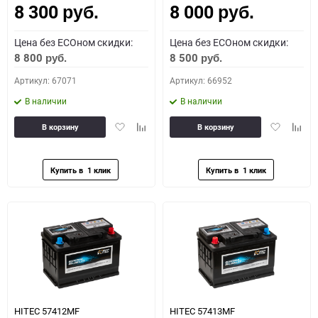
8 300
8 000
руб.
руб.
Цена без ECOном скидки:
Цена без ECOном скидки:
8 800
8 500
руб.
руб.
Артикул: 67071
Артикул: 66952
В наличии
В наличии
Добавить
Добавить
Добавить
Доба
В корзину
В корзину
в
к
в
к
избранное
сравнению
избранное
сравн
HITEC 57412MF
HITEC 57413MF