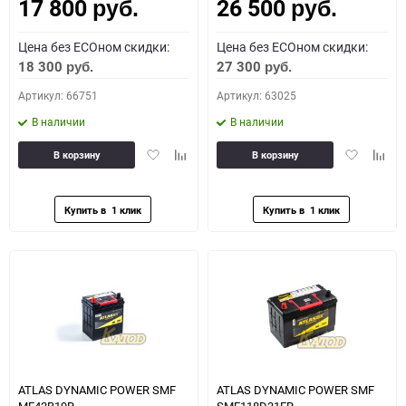
17 800
26 500
Как определить полярность?
руб.
руб.
Цена без ECOном скидки:
Цена без ECOном скидки:
0 - обратная
1 - прямая
3 - обратная
4 - прямая
18 300
27 300
руб.
руб.
Артикул: 66751
Артикул: 63025
В наличии
В наличии
Добавить
Добавить
Добавить
Доба
В корзину
В корзину
в
к
в
к
избранное
сравнению
избранное
сравн
ATLAS DYNAMIC POWER SMF
ATLAS DYNAMIC POWER SMF