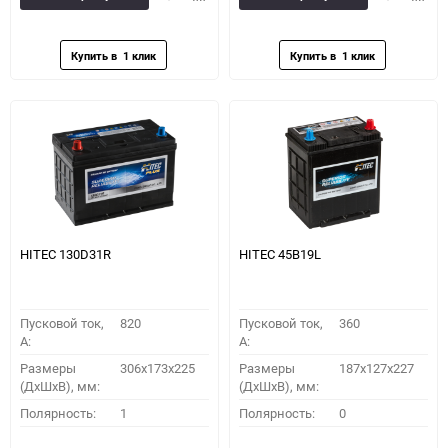
в
к
в
к
избранное
сравнению
избранное
сравн
HITEC 130D31R
HITEC 45B19L
Пусковой ток,
820
Пусковой ток,
360
A:
A:
Размеры
306x173x225
Размеры
187x127x227
(ДхШхВ), мм:
(ДхШхВ), мм:
Полярность:
1
Полярность:
0