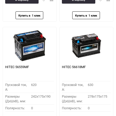
в
к
в
к
избранное
сравнению
избранное
сравн
HITEC 56559MF
HITEC 56618MF
Пусковой ток,
620
Пусковой ток,
630
A:
A:
Размеры
242x175x190
Размеры
278x175x175
(ДхШхВ), мм:
(ДхШхВ), мм:
Полярность:
0
Полярность:
0