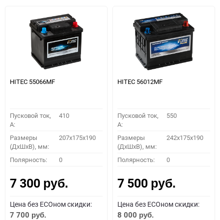
HITEC 55066MF
HITEC 56012MF
Пусковой ток,
410
Пусковой ток,
550
A:
A:
Размеры
207x175x190
Размеры
242x175x190
(ДхШхВ), мм:
(ДхШхВ), мм:
Полярность:
0
Полярность:
0
7 300
7 500
руб.
руб.
Цена без ECOном скидки:
Цена без ECOном скидки:
7 700
8 000
руб.
руб.