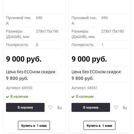
Пусковой ток,
690
Пусковой ток,
690
A:
A:
Размеры
278x175x190
Размеры
278x175x190
(ДхШхВ), мм:
(ДхШхВ), мм:
Полярность:
0
Полярность:
1
9 000
9 000
руб.
руб.
Цена без ECOном скидки:
Цена без ECOном скидки:
9 800
9 800
руб.
руб.
Артикул: 66950
Артикул: 66951
В наличии
В наличии
Добавить
Добавить
Добавить
Доба
В корзину
В корзину
в
к
в
к
избранное
сравнению
избранное
сравн