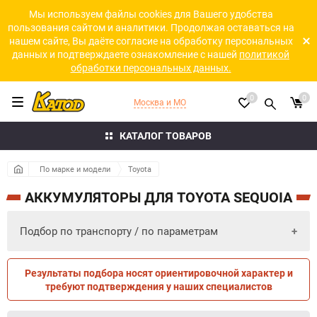
Мы используем файлы cookies для Вашего удобства
пользования сайтом и аналитики. Продолжая оставаться на
нашем сайте, Вы даёте согласие на обработку персональных
данных и подтверждаете ознакомление с нашей
политикой
обработки персональных данных.
0
0
Москва и МО
КАТАЛОГ ТОВАРОВ
По марке и модели
Toyota
АККУМУЛЯТОРЫ ДЛЯ TOYOTA SEQUOIA
Подбор по транспорту / по параметрам
Результаты подбора носят ориентировочной характер и
ПО ПАРАМЕТРАМ
ПО ТРАНСПОРТУ
требуют подтверждения у наших специалистов