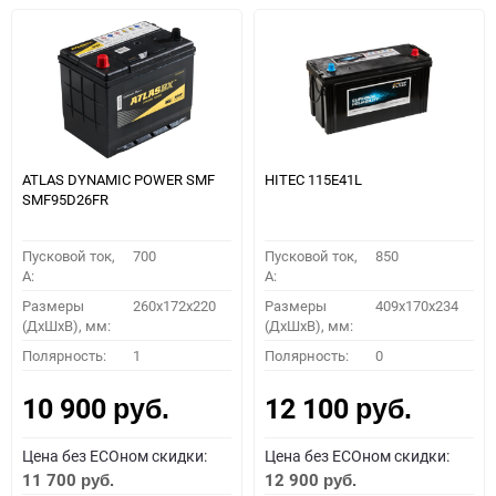
ATLAS DYNAMIC POWER SMF
HITEC 115E41L
SMF95D26FR
Пусковой ток,
700
Пусковой ток,
850
A:
A:
Размеры
260x172x220
Размеры
409x170x234
(ДхШхВ), мм:
(ДхШхВ), мм:
Полярность:
1
Полярность:
0
10 900
12 100
руб.
руб.
Цена без ECOном скидки:
Цена без ECOном скидки:
11 700
12 900
руб.
руб.