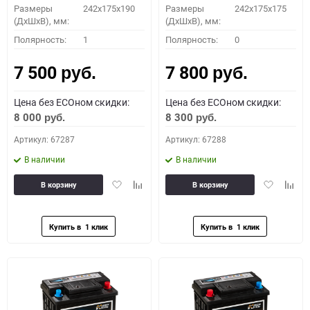
Размеры
242x175x190
Размеры
242x175x175
(ДхШхВ), мм:
(ДхШхВ), мм:
Полярность:
1
Полярность:
0
7 500
7 800
руб.
руб.
Цена без ECOном скидки:
Цена без ECOном скидки:
8 000
8 300
руб.
руб.
Артикул: 67287
Артикул: 67288
В наличии
В наличии
Добавить
Добавить
Добавить
Доба
В корзину
В корзину
в
к
в
к
избранное
сравнению
избранное
сравн