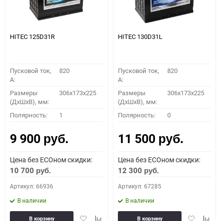
HITEC 125D31R
HITEC 130D31L
Пусковой ток,
820
Пусковой ток,
820
A:
A:
Размеры
306x173x225
Размеры
306x173x225
(ДхШхВ), мм:
(ДхШхВ), мм:
Полярность:
1
Полярность:
0
9 900
11 500
руб.
руб.
Цена без ECOном скидки:
Цена без ECOном скидки:
10 700
12 300
руб.
руб.
Артикул: 66936
Артикул: 67285
В наличии
В наличии
Добавить
Добавить
Добавить
Доба
В корзину
В корзину