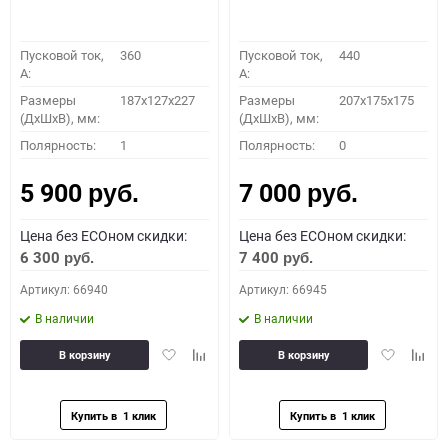
Пусковой ток,
360
Пусковой ток,
440
A:
A:
Размеры
187x127x227
Размеры
207x175x175
(ДхШхВ), мм:
(ДхШхВ), мм:
Полярность:
1
Полярность:
0
5 900
7 000
руб.
руб.
Цена без ECOном скидки:
Цена без ECOном скидки:
6 300
7 400
руб.
руб.
Артикул: 66940
Артикул: 66945
В наличии
В наличии
Добавить
Добавить
Добавить
Доба
В корзину
В корзину
в
к
в
к
избранное
сравнению
избранное
сравн