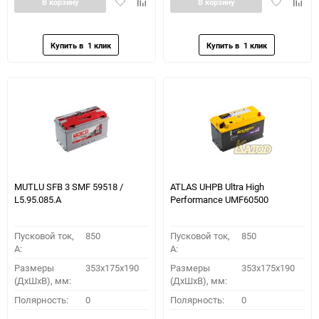
Добавить
Добавить
Добавить
Доба
В корзину
В корзину
в
к
в
к
избранное
сравнению
избранное
сравн
MUTLU SFB 3 SMF 59518 /
ATLAS UHPB Ultra High
L5.95.085.A
Performance UMF60500
Пусковой ток,
850
Пусковой ток,
850
A:
A:
Размеры
353x175x190
Размеры
353x175x190
(ДхШхВ), мм:
(ДхШхВ), мм:
Полярность:
0
Полярность:
0