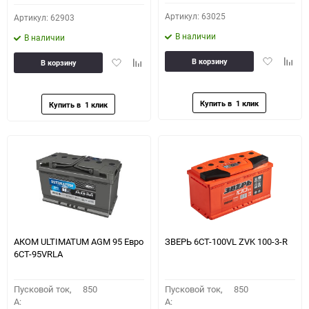
Артикул: 63025
Артикул: 62903
В наличии
В наличии
Добавить
Доба
Добавить
Добавить
В корзину
В корзину
в
к
в
к
избранное
сравн
избранное
сравнению
АКОМ ULTIMATUM AGM 95 Евро
ЗВЕРЬ 6СТ-100VL ZVK 100-3-R
6СТ-95VRLA
Пусковой ток,
850
Пусковой ток,
850
A:
A: