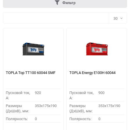
Фильтр
30
30
60
90
150
TOPLA Top TT100 60044 SMF
TOPLA Energy E100H 60044
Пусковой ток,
920
Пусковой ток,
900
A:
A:
Размеры
353x175x190
Размеры
353x175x190
(ДхШхВ), мм:
(ДхШхВ), мм:
ПОДОБРАТЬ
Полярность:
0
Полярность:
0