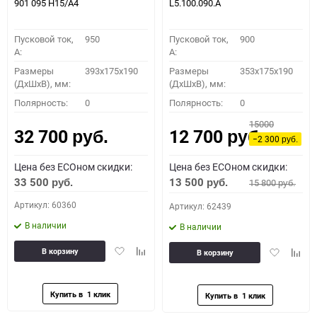
901 095 H15/A4
L5.100.090.A
Пусковой ток,
950
Пусковой ток,
900
A:
A:
Размеры
393x175x190
Размеры
353x175x190
(ДхШхВ), мм:
(ДхШхВ), мм:
Полярность:
0
Полярность:
0
15000
32 700
12 700
руб.
руб.
−2 300
руб.
Цена без ECOном скидки:
Цена без ECOном скидки:
33 500
13 500
15 800
руб.
руб.
руб.
Артикул: 60360
Артикул: 62439
В наличии
В наличии
Добавить
Добавить
Добавить
Доба
В корзину
В корзину
в
к
в
к
избранное
сравнению
избранное
сравн