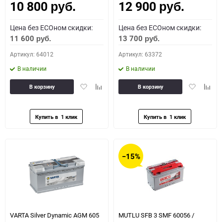
10 800
12 900
руб.
руб.
Цена без ECOном скидки:
Цена без ECOном скидки:
11 600
13 700
руб.
руб.
Артикул: 64012
Артикул: 63372
В наличии
В наличии
Добавить
Добавить
Добавить
Доба
В корзину
В корзину
в
к
в
к
избранное
сравнению
избранное
сравн
−15%
VARTA Silver Dynamic AGM 605
MUTLU SFB 3 SMF 60056 /