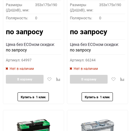
Размеры
353x175x190
Размеры
353x175x190
(ДхШхВ), мм:
(ДхШхВ), мм:
Полярность:
0
Полярность:
0
по запросу
по запросу
Цена без ECOном скидки:
Цена без ECOном скидки:
по запросу
по запросу
Артикул: 64997
Артикул: 66244
Нет в наличии
Нет в наличии
Добавить
Добавить
Добавить
Доба
В корзину
В корзину
в
к
в
к
избранное
сравнению
избранное
сравн