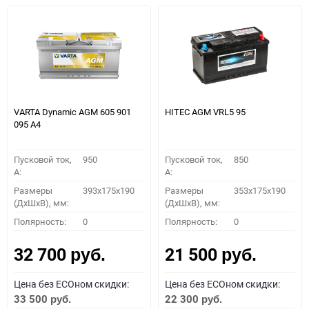
VARTA Dynamic AGM 605 901
HITEC AGM VRL5 95
095 A4
Пусковой ток,
950
Пусковой ток,
850
A:
A:
Размеры
393x175x190
Размеры
353x175x190
(ДхШхВ), мм:
(ДхШхВ), мм:
Полярность:
0
Полярность:
0
32 700
21 500
руб.
руб.
Цена без ECOном скидки:
Цена без ECOном скидки:
33 500
22 300
руб.
руб.