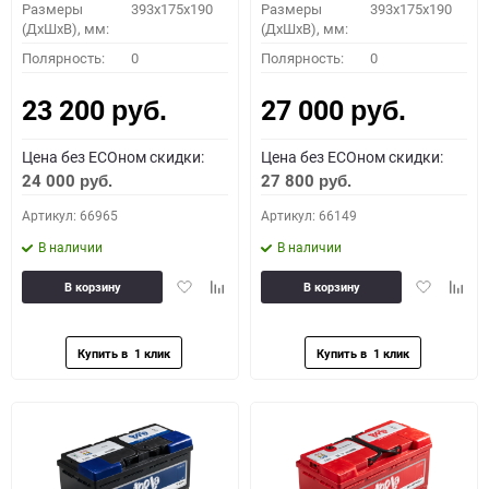
Размеры
393x175x190
Размеры
393x175x190
(ДхШхВ), мм:
(ДхШхВ), мм:
Полярность:
0
Полярность:
0
23 200
27 000
руб.
руб.
Цена без ECOном скидки:
Цена без ECOном скидки:
24 000
27 800
руб.
руб.
Артикул: 66965
Артикул: 66149
В наличии
В наличии
Добавить
Добавить
Добавить
Доба
В корзину
В корзину
в
к
в
к
избранное
сравнению
избранное
сравн