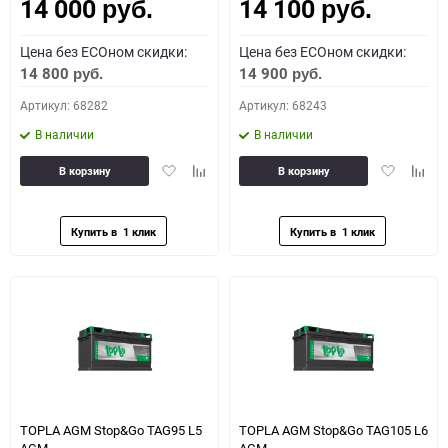
14 000
14 100
Как определить полярность?
руб.
руб.
Цена без ECOном скидки:
Цена без ECOном скидки:
0 - обратная
1 - прямая
3 - обратная
4 - прямая
14 800
14 900
руб.
руб.
Артикул: 68282
Артикул: 68243
В наличии
В наличии
Добавить
Добавить
Добавить
Доба
В корзину
В корзину
в
к
в
к
избранное
сравнению
избранное
сравн
TOPLA AGM Stop&Go TAG95 L5
TOPLA AGM Stop&Go TAG105 L6