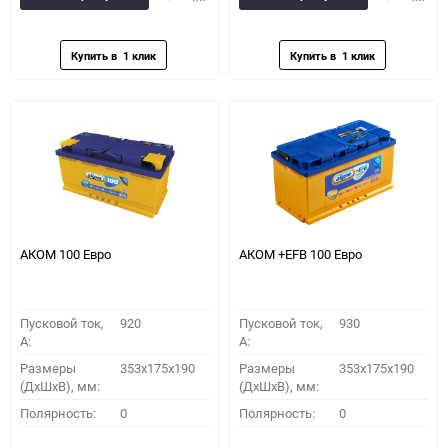
в
к
в
к
избранное
сравнению
избранное
сравн
АКОМ 100 Евро
АКОМ +EFB 100 Евро
Пусковой ток,
920
Пусковой ток,
930
A:
A:
Размеры
353x175x190
Размеры
353x175x190
(ДхШхВ), мм:
(ДхШхВ), мм:
Полярность:
0
Полярность:
0