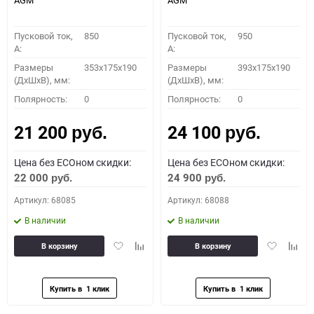
AGM
AGM
Пусковой ток,
850
Пусковой ток,
950
A:
A:
Размеры
353x175x190
Размеры
393x175x190
(ДхШхВ), мм:
(ДхШхВ), мм:
Полярность:
0
Полярность:
0
21 200
24 100
руб.
руб.
Цена без ECOном скидки:
Цена без ECOном скидки:
22 000
24 900
руб.
руб.
Артикул: 68085
Артикул: 68088
В наличии
В наличии
Добавить
Добавить
Добавить
Доба
В корзину
В корзину
в
к
в
к
избранное
сравнению
избранное
сравн