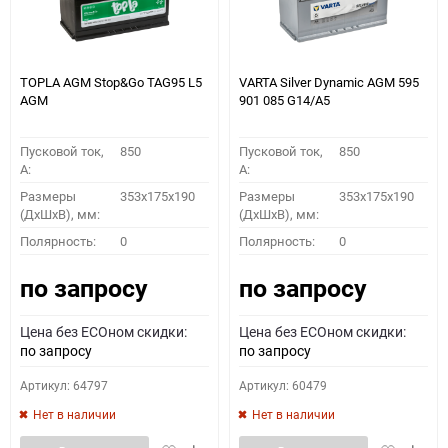
TOPLA AGM Stop&Go TAG95 L5
VARTA Silver Dynamic AGM 595
AGM
901 085 G14/A5
Пусковой ток,
850
Пусковой ток,
850
A:
A:
Размеры
353x175x190
Размеры
353x175x190
(ДхШхВ), мм:
(ДхШхВ), мм:
Полярность:
0
Полярность:
0
по запросу
по запросу
Цена без ECOном скидки:
Цена без ECOном скидки:
по запросу
по запросу
Артикул: 64797
Артикул: 60479
Нет в наличии
Нет в наличии