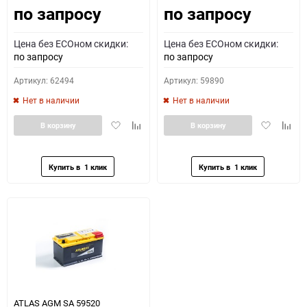
по запросу
по запросу
Цена без ECOном скидки:
Цена без ECOном скидки:
по запросу
по запросу
Артикул: 62494
Артикул: 59890
Нет в наличии
Нет в наличии
Добавить
Добавить
Добавить
Доба
В корзину
В корзину
в
к
в
к
избранное
сравнению
избранное
сравн
ATLAS AGM SA 59520