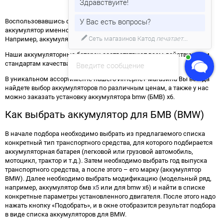
Здравствуйте!
Воспользовавшись формой выше, Вы сможете подобрать
У Вас есть вопросы?
аккумулятор именно для вашей модификации автомобиля.
Сеть магазинов Катод
печатает...
Например, аккумулятор для БМВ х6.
Наши аккумуляторные батареи соответствуют всем действующим
стандартам качества и безопасности.
Введите сообщение
В уникальном ассортименте нашего Интернет-магазина Вы всегда
найдете выбор аккумуляторов по различным ценам, а также у нас
можно заказать установку аккумулятора bmw (БМВ) x6.
Как выбрать аккумулятор для БМВ (BMW)
В начале подбора необходимо выбрать из предлагаемого списка
конкретный тип транспортного средства, для которого подбирается
аккумуляторная батарея (легковой или грузовой автомобиль,
мотоцикл, трактор и т.д.). Затем необходимо выбрать год выпуска
транспортного средства, а после этого – его марку (аккумулятор
BMW). Далее необходимо выбрать модификацию (модельный ряд,
например, аккумулятор бмв
x5
или для bmw x6) и найти в списке
конкретные параметры установленного двигателя. После этого надо
нажать кнопку «Подобрать», и в окне отобразится результат подбора
в виде списка аккумуляторов для BMW.