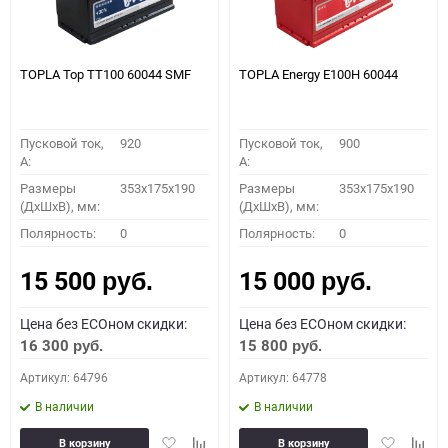
TOPLA Top TT100 60044 SMF
TOPLA Energy E100H 60044
Пусковой ток,
920
Пусковой ток,
900
A:
A:
Размеры
353x175x190
Размеры
353x175x190
(ДхШхВ), мм:
(ДхШхВ), мм:
Полярность:
0
Полярность:
0
15 500
15 000
руб.
руб.
Цена без ECOном скидки:
Цена без ECOном скидки:
16 300
15 800
руб.
руб.
Артикул: 64796
Артикул: 64778
В наличии
В наличии
Добавить
Добавить
Добавить
Доба
В корзину
В корзину