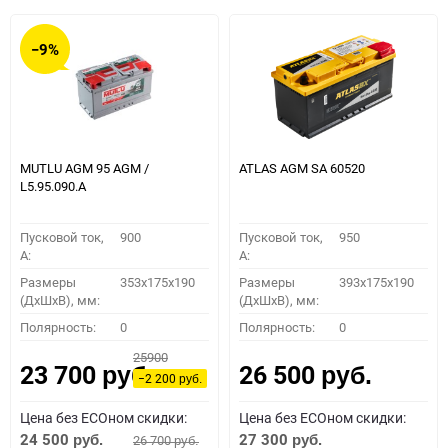
−9%
MUTLU AGM 95 AGM /
ATLAS AGM SA 60520
L5.95.090.A
Пусковой ток,
900
Пусковой ток,
950
A:
A:
Размеры
353x175x190
Размеры
393x175x190
(ДхШхВ), мм:
(ДхШхВ), мм:
Полярность:
0
Полярность:
0
25900
23 700
26 500
руб.
руб.
−2 200
руб.
Цена без ECOном скидки:
Цена без ECOном скидки:
24 500
27 300
26 700
руб.
руб.
руб.