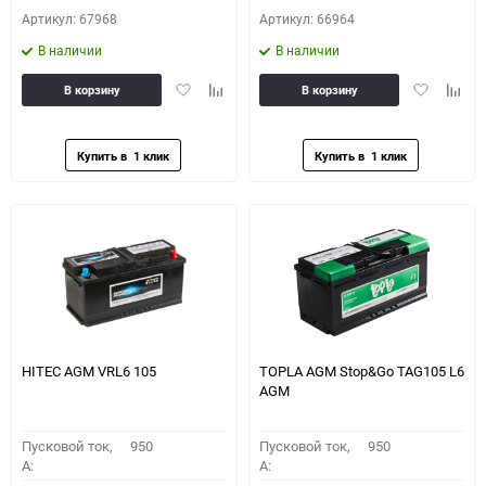
Артикул: 67968
Артикул: 66964
В наличии
В наличии
Добавить
Добавить
Добавить
Доба
В корзину
В корзину
в
к
в
к
избранное
сравнению
избранное
сравн
HITEC AGM VRL6 105
TOPLA AGM Stop&Go TAG105 L6
AGM
Пусковой ток,
950
Пусковой ток,
950
A:
A: