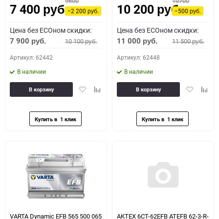
9600
10700
7 400
10 200
руб.
руб.
−2 200
−500
руб.
руб.
Цена без ECOном скидки:
Цена без ECOном скидки:
7 900
11 000
10 100
11 500
руб.
руб.
руб.
руб.
Артикул: 62442
Артикул: 62448
В наличии
В наличии
Добавить
Добавить
Добавить
Доба
В корзину
В корзину
в
к
в
к
избранное
сравнению
избранное
сравн
VARTA Dynamic EFB 565 500 065
АКТЕХ 6СТ-62EFB ATEFB 62-3-R-