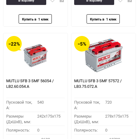
В корзину
В корзину
в
к
в
к
избранное
сравнению
избранное
сравн
−22%
−5%
MUTLU SFB 3 SMF 56054 /
MUTLU SFB 3 SMF 57572 /
LB2.60.054.A
LB3.75.072.A
Пусковой ток,
540
Пусковой ток,
720
A:
A:
Размеры
242x175x175
Размеры
278x175x175
(ДхШхВ), мм:
(ДхШхВ), мм:
Полярность:
0
Полярность:
0