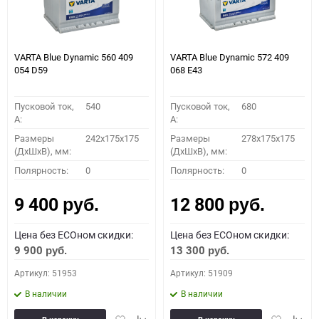
VARTA Blue Dynamic 560 409
VARTA Blue Dynamic 572 409
054 D59
068 E43
Пусковой ток,
540
Пусковой ток,
680
A:
A:
Размеры
242x175x175
Размеры
278x175x175
(ДхШхВ), мм:
(ДхШхВ), мм:
Полярность:
0
Полярность:
0
9 400
12 800
руб.
руб.
Цена без ECOном скидки:
Цена без ECOном скидки:
9 900
13 300
руб.
руб.
Артикул: 51953
Артикул: 51909
В наличии
В наличии
Добавить
Добавить
Добавить
Доба