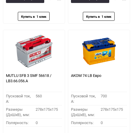
в
к
в
к
избранное
сравнению
избранное
сравн
MUTLU SFB 3 SMF 56618 /
АКОМ 74 LB Евро
LB3.66.056.A
Пусковой ток,
560
Пусковой ток,
700
A:
A:
Размеры
278x175x175
Размеры
278x175x175
(ДхШхВ), мм:
(ДхШхВ), мм:
Полярность:
0
Полярность:
0