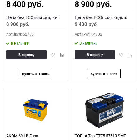
8 400
8 900
руб.
руб.
Цена без ECOном скидки:
Цена без ECOном скидки:
8 900
9 400
руб.
руб.
Артикул: 62766
Артикул: 64702
В наличии
В наличии
Добавить
Добавить
Добавить
Доба
В корзину
В корзину
в
к
в
к
избранное
сравнению
избранное
сравн
АКОМ 60 LB Евро
TOPLA Top TT75 57510 SMF