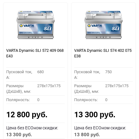
VARTA Dynamic SLI 572 409 068
VARTA Dynamic SLI 574 402 075
E43
E38
Пусковой ток,
680
Пусковой ток,
750
A:
A:
Размеры
278x175x175
Размеры
278x175x175
(ДхШхВ), мм:
(ДхШхВ), мм:
Полярность:
0
Полярность:
0
12 800
13 300
руб.
руб.
Цена без ECOном скидки:
Цена без ECOном скидки:
13 300
13 800
руб.
руб.