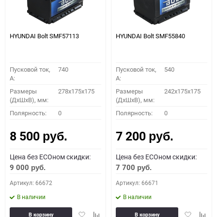
HYUNDAI Bolt SMF57113
HYUNDAI Bolt SMF55840
Пусковой ток,
740
Пусковой ток,
540
A:
A:
Размеры
278x175x175
Размеры
242x175x175
(ДхШхВ), мм:
(ДхШхВ), мм:
Полярность:
0
Полярность:
0
8 500
7 200
руб.
руб.
Цена без ECOном скидки:
Цена без ECOном скидки:
9 000
7 700
руб.
руб.
Артикул: 66672
Артикул: 66671
В наличии
В наличии
Добавить
Добавить
Добавить
Доба
В корзину
В корзину