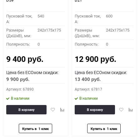
D59
D21
Пусковой ток,
540
Пусковой ток,
600
A:
A:
Размеры
242x175x175
Размеры
242x175x175
(ДхШхВ), мм:
(ДхШхВ), мм:
Полярность:
0
Полярность:
0
9 400
12 900
руб.
руб.
Цена без ECOном скидки:
Цена без ECOном скидки:
9 900
13 400
руб.
руб.
Артикул: 67890
Артикул: 67817
В наличии
В наличии
Добавить
Добавить
Добавить
Доба
В корзину
В корзину
в
к
в
к
избранное
сравнению
избранное
сравн