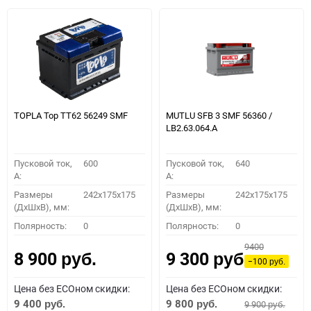
TOPLA Top TT62 56249 SMF
MUTLU SFB 3 SMF 56360 /
LB2.63.064.A
Пусковой ток,
600
Пусковой ток,
640
A:
A:
Размеры
242x175x175
Размеры
242x175x175
(ДхШхВ), мм:
(ДхШхВ), мм:
Полярность:
0
Полярность:
0
9400
8 900
9 300
руб.
руб.
−100
руб.
Цена без ECOном скидки:
Цена без ECOном скидки:
9 400
9 800
9 900
руб.
руб.
руб.