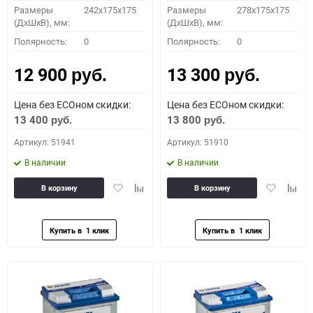
Размеры
242x175x175
Размеры
278x175x175
(ДхШхВ), мм:
(ДхШхВ), мм:
Полярность:
0
Полярность:
0
12 900
13 300
руб.
руб.
Цена без ECOном скидки:
Цена без ECOном скидки:
13 400
13 800
руб.
руб.
Артикул: 51941
Артикул: 51910
В наличии
В наличии
Добавить
Добавить
Добавить
Доба
В корзину
В корзину
в
к
в
к
избранное
сравнению
избранное
сравн