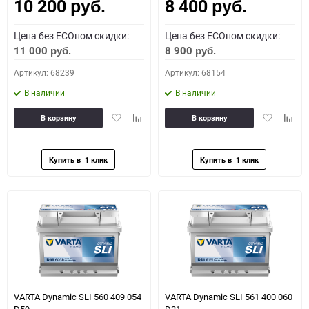
10 200
8 400
Как определить полярность?
руб.
руб.
Цена без ECOном скидки:
Цена без ECOном скидки:
0 - обратная
1 - прямая
3 - обратная
4 - прямая
11 000
8 900
руб.
руб.
Артикул: 68239
Артикул: 68154
В наличии
В наличии
Добавить
Добавить
Добавить
Доба
В корзину
В корзину
в
к
в
к
избранное
сравнению
избранное
сравн
VARTA Dynamic SLI 560 409 054
VARTA Dynamic SLI 561 400 060