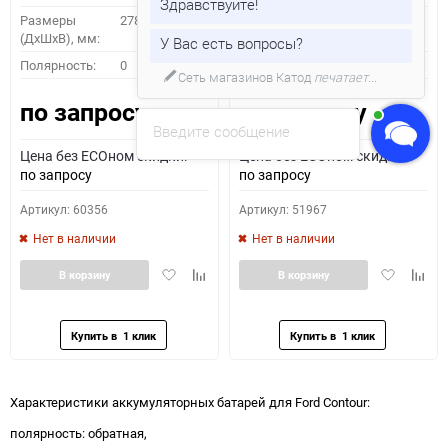
Здравствуйте!
Размеры
278x175x175
Размеры
278x175x175
(ДхШхВ), мм:
(ДхШхВ), мм:
У Вас есть вопросы?
Полярность:
0
Полярность:
0
Сеть магазинов Катод
печатает...
по запросу
по запросу
Введите сообщение
Цена без ECOном скидки:
Цена без ECOном скидки:
по запросу
по запросу
Артикул: 60356
Артикул: 51967
Нет в наличии
Нет в наличии
Добавить
Добавить
Добавить
Доба
В корзину
В корзину
в
к
в
к
избранное
сравнению
избранное
сравн
Характеристики аккумуляторных батарей для Ford Contour:
полярность: обратная,