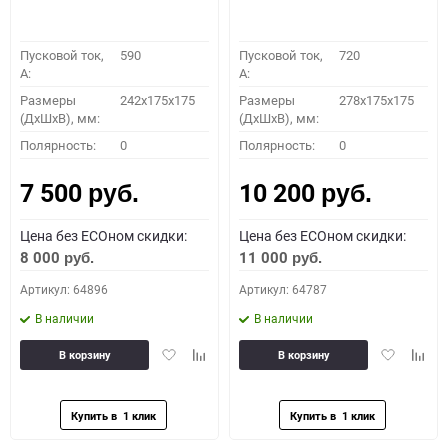
Пусковой ток,
590
Пусковой ток,
720
A:
A:
Размеры
242x175x175
Размеры
278x175x175
(ДхШхВ), мм:
(ДхШхВ), мм:
Полярность:
0
Полярность:
0
7 500
10 200
руб.
руб.
Цена без ECOном скидки:
Цена без ECOном скидки:
8 000
11 000
руб.
руб.
Артикул: 64896
Артикул: 64787
В наличии
В наличии
Добавить
Добавить
Добавить
Доба
В корзину
В корзину
в
к
в
к
избранное
сравнению
избранное
сравн