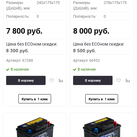
Размеры
242x175x175
Размеры
278x175x175
(ДхШхВ), мм:
(ДхШхВ), мм:
Полярность:
0
Полярность:
0
7 800
8 000
руб.
руб.
Цена без ECOном скидки:
Цена без ECOном скидки:
8 300
8 500
руб.
руб.
Артикул: 67288
Артикул: 66952
В наличии
В наличии
Добавить
Добавить
Добавить
Доба
В корзину
В корзину
в
к
в
к
избранное
сравнению
избранное
сравн