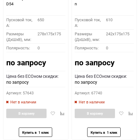
D54
n
Пусковой ток,
650
Пусковой ток,
610
A:
A:
Размеры
278x175x175
Размеры
242x175x175
(ДхШхВ), мм:
(ДхШхВ), мм:
Полярность:
0
Полярность:
0
по запросу
по запросу
Цена без ECOном скидки:
Цена без ECOном скидки:
по запросу
по запросу
Артикул: 57643
Артикул: 67740
Нет в наличии
Нет в наличии
Добавить
Добавить
Добавить
Доба
В корзину
В корзину
в
к
в
к
избранное
сравнению
избранное
сравн