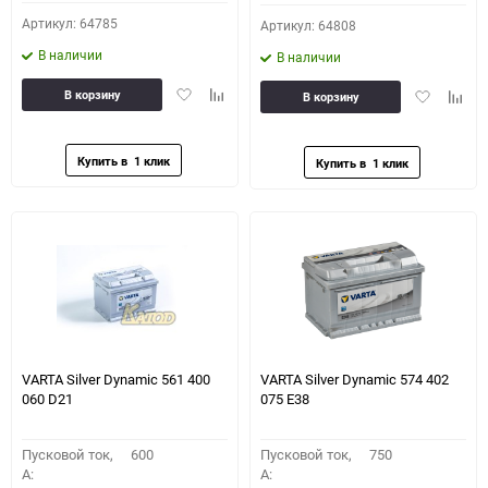
Артикул: 64785
Артикул: 64808
В наличии
В наличии
Добавить
Добавить
Добавить
Доба
В корзину
В корзину
в
к
в
к
избранное
сравнению
избранное
сравн
VARTA Silver Dynamic 561 400
VARTA Silver Dynamic 574 402
060 D21
075 E38
Пусковой ток,
600
Пусковой ток,
750
A:
A: