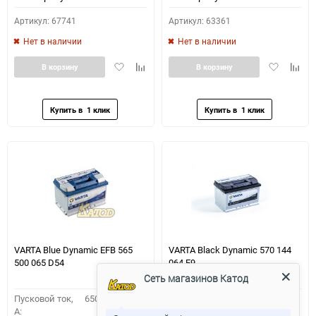
Артикул: 67741
Артикул: 63361
Нет в наличии
Нет в наличии
Добавить
Добавить
Добавить
Доба
В корзину
В корзину
в
к
в
к
избранное
сравнению
избранное
сравн
VARTA Blue Dynamic EFB 565
VARTA Black Dynamic 570 144
500 065 D54
064 E9
Сеть магазинов Катод
Пусковой ток,
650
Пусковой ток,
640
A:
A: