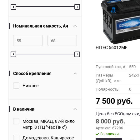
60
90
Номинальная емкость, Ач
150
HITEC 56012MF
Пусковой ток, A:
550
Способ крепления
Размеры
242x1
(ДхШхВ), мм:
Нижнее
Полярность:
0
7 500
руб.
В наличии
Цена без ECOном ски
8 000
Москва, МКАД, 87-й кило
руб.
метр, 8 (ТЦ "Час Пик")
Артикул: 67286
В наличии
Домодедово, Каширское