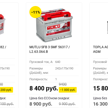
−11%
82 /
MUTLU SFB 3 SMF 56317 /
TOPLA AG
L2.63.064.B
AGM
Пусковой ток, A:
640
Пусковой т
75x190
Размеры
242x175x190
Размеры
(ДхШхВ), мм:
(ДхШхВ), 
Полярность:
1
Полярнос
00
9400
8 400
15 8
руб.
 200
−1 000
руб.
руб.
дки:
Цена без ECOном скидки:
Цена без
8 900
16 30
 100
9 900
руб.
руб.
руб.