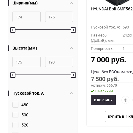
Ширина(мм)
HYUNDAI Bolt SMF56
Пусковой ток, A:
590
Размеры
242x1
(ДхШхВ), мм:
Высота(мм)
Полярность:
1
7 000
руб.
Цена без ECOном ски
7 500
руб.
Артикул: 66670
В наличии
Пусковой ток, A
Быст
В КОРЗИНУ
прос
480
500
520