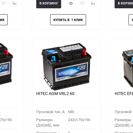
рый
Добавить
Добавить
Быстрый
Добавить
Добавить
В КОРЗИНУ
В КОРЗИ
мотр
в
к
просмотр
в
к
избранное
сравнению
избранное
сравнению
HITEC AGM VRL2 60
HITEC EF
Пусковой ток, A:
680
Пусковой т
75x190
Размеры
242x175x190
Размеры
(ДхШхВ), мм:
(ДхШхВ), 