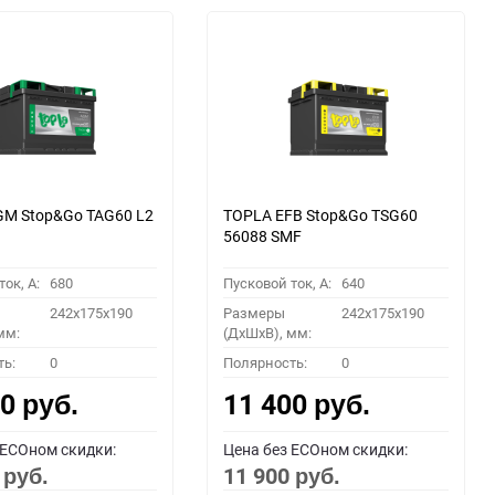
M Stop&Go TAG60 L2
TOPLA EFB Stop&Go TSG60
56088 SMF
ок, A:
680
Пусковой ток, A:
640
242x175x190
Размеры
242x175x190
мм:
(ДхШхВ), мм:
ть:
0
Полярность:
0
00
11 400
руб.
руб.
 ECOном скидки:
Цена без ECOном скидки:
0
11 900
руб.
руб.