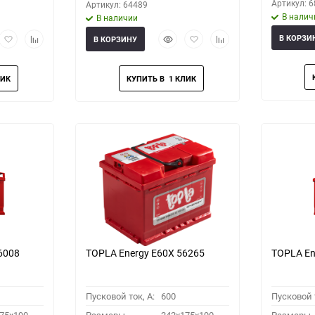
Артикул: 
Артикул: 64489
В налич
В наличии
рый
Добавить
Добавить
Быстрый
Добавить
Добавить
В КОРЗИ
В КОРЗИНУ
мотр
в
к
просмотр
в
к
избранное
сравнению
избранное
сравнению
6008
TOPLA Energy E60X 56265
TOPLA En
Пусковой ток, A:
600
Пусковой т