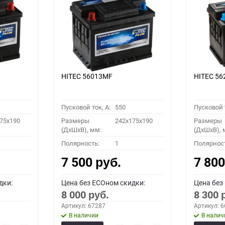
HITEC 56013MF
HITEC 5
Пусковой ток, A:
550
Пусковой т
75x190
Размеры
242x175x190
Размеры
(ДхШхВ), мм:
(ДхШхВ), 
Полярность:
1
Полярнос
7 500
7 80
руб.
дки:
Цена без ECOном скидки:
Цена без
8 000
8 300
руб.
Артикул: 67287
Артикул: 
В наличии
В налич