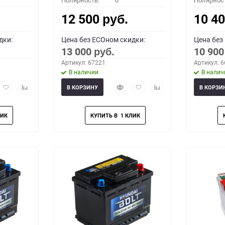
Полярность:
0
Полярнос
12 500
10 4
руб.
дки:
Цена без ECOном скидки:
Цена без
13 000
10 90
руб.
Артикул: 67221
Артикул: 
В наличии
В налич
рый
Добавить
Добавить
Быстрый
Добавить
Добавить
В КОРЗИНУ
В КОРЗИ
мотр
в
к
просмотр
в
к
избранное
сравнению
избранное
сравнению