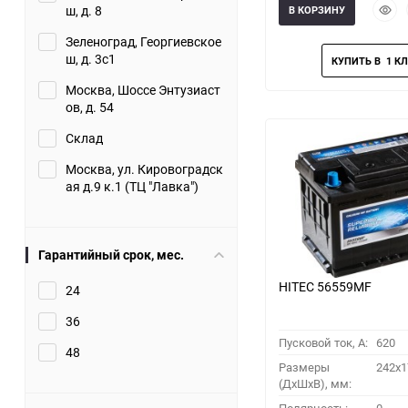
Быст
ш, д. 8
В КОРЗИНУ
прос
Зеленоград, Георгиевское
ш, д. 3с1
Москва, Шоссе Энтузиаст
ов, д. 54
Склад
Москва, ул. Кировоградск
ая д.9 к.1 (ТЦ "Лавка")
Гарантийный срок, мес.
HITEC 56559MF
24
36
Пусковой ток, A:
620
48
Размеры
242x1
(ДхШхВ), мм: