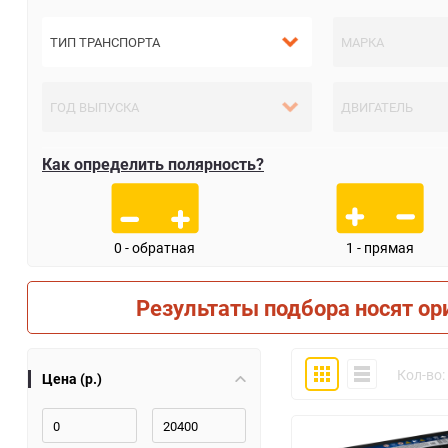
Как определить полярность?
0 - обратная
1 - прямая
Результаты подбора носят ор
Плитка
Компактно
Кол-во:
Цена (р.)
30