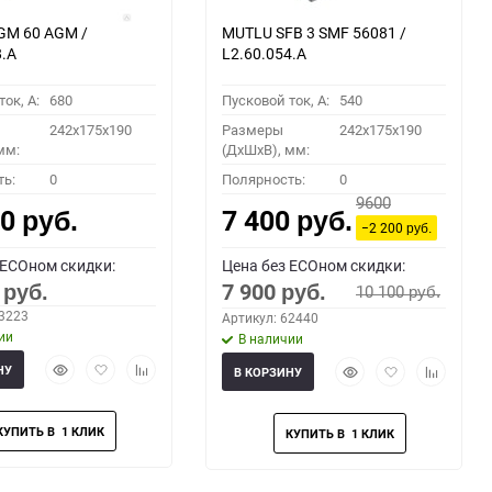
GM 60 AGM /
MUTLU SFB 3 SMF 56081 /
8.A
L2.60.054.A
ок, A:
680
Пусковой ток, A:
540
242x175x190
Размеры
242x175x190
мм:
(ДхШхВ), мм:
ть:
0
Полярность:
0
9600
00
7 400
руб.
руб.
−2 200
руб.
 ECOном скидки:
Цена без ECOном скидки:
0
7 900
10 100
руб.
руб.
руб.
63223
Артикул: 62440
ии
В наличии
Быстрый
Добавить
Добавить
Быстрый
Добавить
Добавить
НУ
В КОРЗИНУ
просмотр
в
к
просмотр
в
к
избранное
сравнению
избранное
сравнени