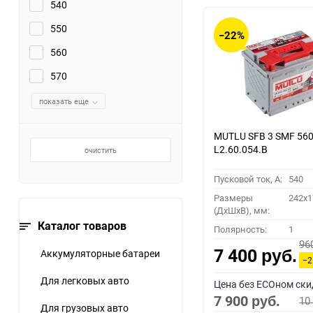
540
550
−22%
560
570
показать еще
MUTLU SFB 3 SMF 560
L2.60.054.B
очистить
Пусковой ток, A:
540
Размеры
242x1
(ДхШхВ), мм:
Каталог товаров
Полярность:
1
96
7 400
Аккумуляторные батареи
руб.
−2
Для легковых авто
Цена без ECOном ски
7 900
10
руб.
Для грузовых авто