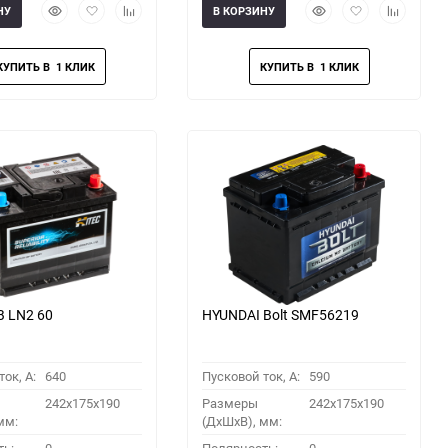
Быстрый
Добавить
Добавить
Быстрый
Добавить
Добавить
НУ
В КОРЗИНУ
просмотр
в
к
просмотр
в
к
избранное
сравнению
избранное
сравнени
B LN2 60
HYUNDAI Bolt SMF56219
ок, A:
640
Пусковой ток, A:
590
242x175x190
Размеры
242x175x190
мм:
(ДхШхВ), мм: