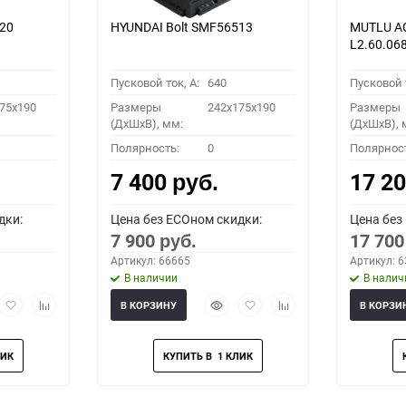
220
HYUNDAI Bolt SMF56513
MUTLU A
L2.60.06
Пусковой ток, A:
640
Пусковой т
75x190
Размеры
242x175x190
Размеры
(ДхШхВ), мм:
(ДхШхВ), 
Полярность:
0
Полярнос
7 400
17 2
руб.
дки:
Цена без ECOном скидки:
Цена без
7 900
17 70
руб.
Артикул: 66665
Артикул: 
В наличии
В налич
рый
Добавить
Добавить
Быстрый
Добавить
Добавить
В КОРЗИНУ
В КОРЗИ
мотр
в
к
просмотр
в
к
избранное
сравнению
избранное
сравнению