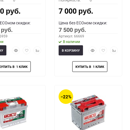
ть:
0
Полярность:
0
00
7 000
руб.
руб.
 ECOном скидки:
Цена без ECOном скидки:
0
7 500
руб.
руб.
66959
Артикул: 66669
ии
В наличии
Быстрый
Добавить
Добавить
Быстрый
Добавить
Добавить
НУ
В КОРЗИНУ
просмотр
в
к
просмотр
в
к
избранное
сравнению
избранное
сравнени
−22%