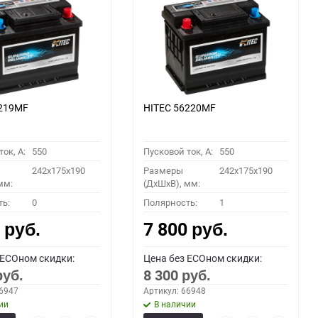
6219MF
HITEC 56220MF
ок, A:
550
Пусковой ток, A:
550
242x175x190
Размеры
242x175x190
мм:
(ДхШхВ), мм:
ть:
0
Полярность:
1
0
7 800
руб.
руб.
 ECOном скидки:
Цена без ECOном скидки:
8 300
руб.
руб.
66947
Артикул: 66948
ии
В наличии