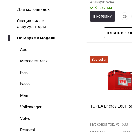
Артикул: 62441
В наличии
Для мотоциклов
Быст
В КОРЗИНУ
Специальные
прос
аккумуляторы
По марке и модели
Audi
Bestseller
Mercedes Benz
Ford
Iveco
Man
TOPLA Energy E60H 5
Volkswagen
Volvo
Пусковой ток, A:
600
Peugeot