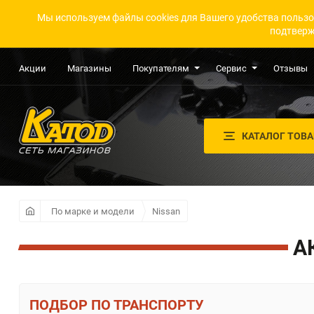
Мы используем файлы cookies для Вашего удобства пользо
подтверж
Акции
Магазины
Покупателям
Сервис
Отзывы
КАТАЛОГ ТОВ
По марке и модели
Nissan
А
ПО ТРАНСПОРТУ