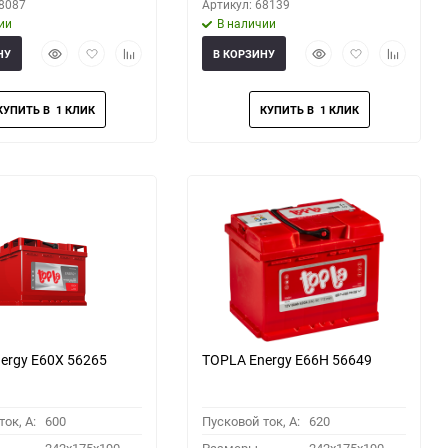
68087
Артикул: 68139
ии
В наличии
Быстрый
Добавить
Добавить
Быстрый
Добавить
Добавить
НУ
В КОРЗИНУ
просмотр
в
к
просмотр
в
к
избранное
сравнению
избранное
сравнени
ergy E60X 56265
TOPLA Energy E66H 56649
ок, A:
600
Пусковой ток, A:
620