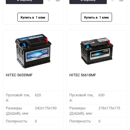
в
к
в
к
избранное
сравнению
избранное
сравн
HITEC 56559MF
HITEC 56618MF
Пусковой ток,
620
Пусковой ток,
630
A:
A:
Размеры
242x175x190
Размеры
278x175x175
(ДхШхВ), мм:
(ДхШхВ), мм:
Полярность:
0
Полярность:
0