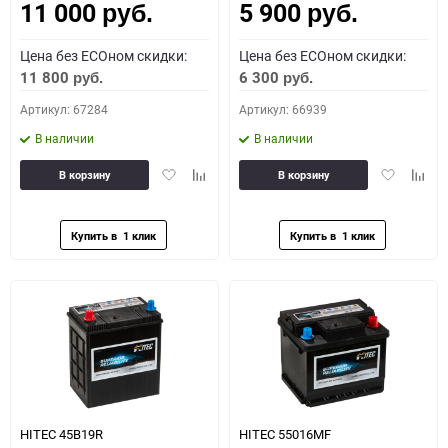
11 000
5 900
руб.
руб.
Цена без ECOном скидки:
Цена без ECOном скидки:
11 800
6 300
руб.
руб.
Артикул: 67284
Артикул: 66939
В наличии
В наличии
Добавить
Добавить
Добавить
Доба
В корзину
В корзину
в
к
в
к
избранное
сравнению
избранное
сравн
HITEC 45B19R
HITEC 55016MF