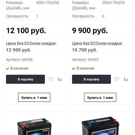
Размеры
409x170x234
Размеры
306x173x225
(ДхШхВ), мм:
(ДхШхВ), мм:
Полярность:
1
Полярность:
0
12 100
9 900
руб.
руб.
Цена без ECOном скидки:
Цена без ECOном скидки:
12 900
10 700
руб.
руб.
Артикул: 66938
Артикул: 66935
В наличии
В наличии
Добавить
Добавить
Добавить
Доба
В корзину
В корзину
в
к
в
к
избранное
сравнению
избранное
сравн