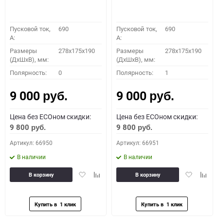
Пусковой ток,
690
Пусковой ток,
690
A:
A:
Размеры
278x175x190
Размеры
278x175x190
(ДхШхВ), мм:
(ДхШхВ), мм:
Полярность:
0
Полярность:
1
9 000
9 000
руб.
руб.
Цена без ECOном скидки:
Цена без ECOном скидки:
9 800
9 800
руб.
руб.
Артикул: 66950
Артикул: 66951
В наличии
В наличии
Добавить
Добавить
Добавить
Доба
В корзину
В корзину
в
к
в
к
избранное
сравнению
избранное
сравн