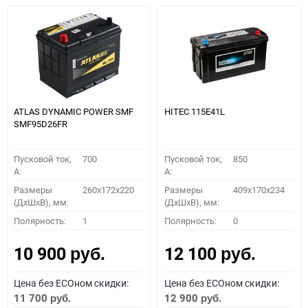
ATLAS DYNAMIC POWER SMF
HITEC 115E41L
SMF95D26FR
Пусковой ток,
700
Пусковой ток,
850
A:
A:
Размеры
260x172x220
Размеры
409x170x234
(ДхШхВ), мм:
(ДхШхВ), мм:
Полярность:
1
Полярность:
0
10 900
12 100
руб.
руб.
Цена без ECOном скидки:
Цена без ECOном скидки:
11 700
12 900
руб.
руб.