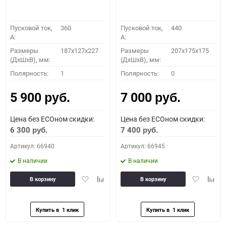
Пусковой ток,
360
Пусковой ток,
440
A:
A:
Размеры
187x127x227
Размеры
207x175x175
(ДхШхВ), мм:
(ДхШхВ), мм:
Полярность:
1
Полярность:
0
5 900
7 000
руб.
руб.
Цена без ECOном скидки:
Цена без ECOном скидки:
6 300
7 400
руб.
руб.
Артикул: 66940
Артикул: 66945
В наличии
В наличии
Добавить
Добавить
Добавить
Доба
В корзину
В корзину
в
к
в
к
избранное
сравнению
избранное
сравн