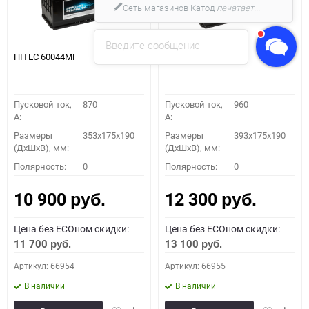
Сеть магазинов Катод
печатает...
Введите сообщение
HITEC 60044MF
HITEC 61042MF
Пусковой ток,
870
Пусковой ток,
960
A:
A:
Размеры
353x175x190
Размеры
393x175x190
(ДхШхВ), мм:
(ДхШхВ), мм:
Полярность:
0
Полярность:
0
10 900
12 300
руб.
руб.
Цена без ECOном скидки:
Цена без ECOном скидки:
11 700
13 100
руб.
руб.
Артикул: 66954
Артикул: 66955
В наличии
В наличии