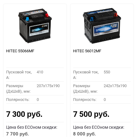
HITEC 55066MF
HITEC 56012MF
Пусковой ток,
410
Пусковой ток,
550
A:
A:
Размеры
207x175x190
Размеры
242x175x190
(ДхШхВ), мм:
(ДхШхВ), мм:
Полярность:
0
Полярность:
0
7 300
7 500
руб.
руб.
Цена без ECOном скидки:
Цена без ECOном скидки:
7 700
8 000
руб.
руб.