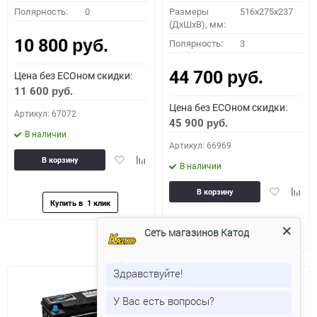
Полярность:
0
Размеры
516x275x237
(ДхШхВ), мм:
10 800
Полярность:
3
руб.
44 700
Цена без ECOном скидки:
руб.
11 600
руб.
Цена без ECOном скидки:
Артикул: 67072
45 900
руб.
В наличии
Артикул: 66969
Добавить
Добавить
В корзину
В наличии
в
к
избранное
сравнению
Добавить
Доба
В корзину
в
к
избранное
сравн
Сеть магазинов Катод
Здравствуйте!
У Вас есть вопросы?