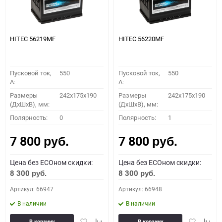
HITEC 56219MF
HITEC 56220MF
Пусковой ток,
550
Пусковой ток,
550
A:
A:
Размеры
242x175x190
Размеры
242x175x190
(ДхШхВ), мм:
(ДхШхВ), мм:
Полярность:
0
Полярность:
1
7 800
7 800
руб.
руб.
Цена без ECOном скидки:
Цена без ECOном скидки:
8 300
8 300
руб.
руб.
Артикул: 66947
Артикул: 66948
В наличии
В наличии
Добавить
Добавить
Добавить
Доба
В корзину
В корзину