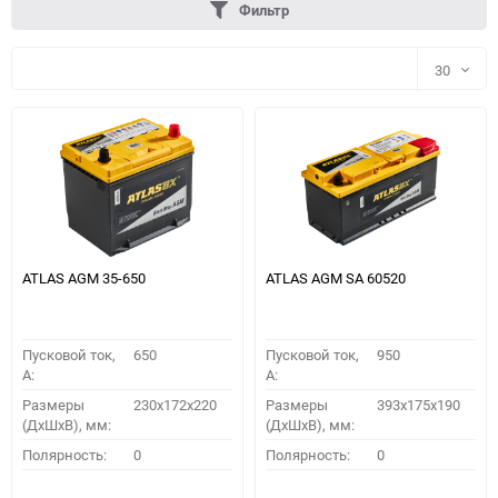
Фильтр
30
30
60
90
150
ATLAS AGM 35-650
ATLAS AGM SA 60520
Пусковой ток,
650
Пусковой ток,
950
A:
A:
Размеры
230x172x220
Размеры
393x175x190
(ДхШхВ), мм:
(ДхШхВ), мм:
ПОДОБРАТЬ
Полярность:
0
Полярность:
0