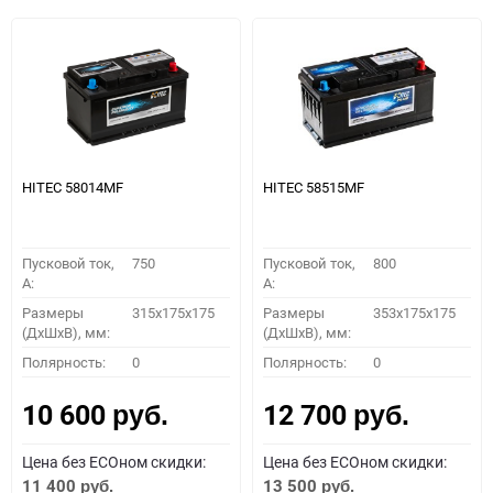
HITEC 58014MF
HITEC 58515MF
Пусковой ток,
750
Пусковой ток,
800
A:
A:
Размеры
315x175x175
Размеры
353x175x175
(ДхШхВ), мм:
(ДхШхВ), мм:
Полярность:
0
Полярность:
0
10 600
12 700
руб.
руб.
Цена без ECOном скидки:
Цена без ECOном скидки:
11 400
13 500
руб.
руб.