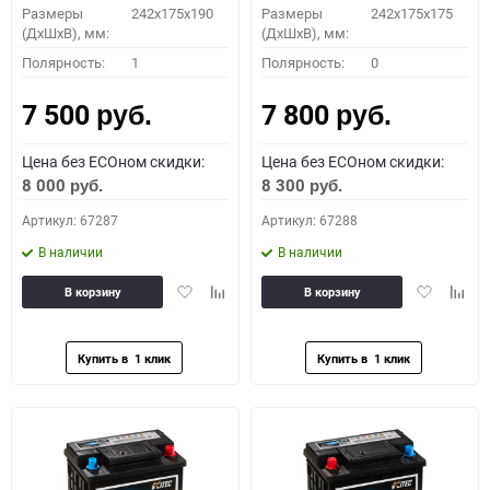
Размеры
242x175x190
Размеры
242x175x175
(ДхШхВ), мм:
(ДхШхВ), мм:
Полярность:
1
Полярность:
0
7 500
7 800
руб.
руб.
Цена без ECOном скидки:
Цена без ECOном скидки:
8 000
8 300
руб.
руб.
Артикул: 67287
Артикул: 67288
В наличии
В наличии
Добавить
Добавить
Добавить
Доба
В корзину
В корзину
в
к
в
к
избранное
сравнению
избранное
сравн