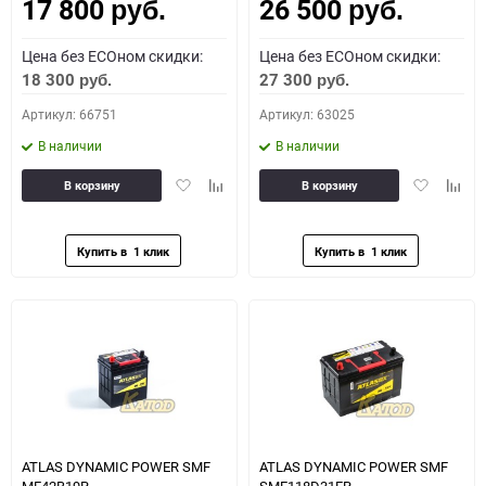
17 800
26 500
Как определить полярность?
руб.
руб.
Цена без ECOном скидки:
Цена без ECOном скидки:
0 - обратная
1 - прямая
3 - обратная
4 - прямая
18 300
27 300
руб.
руб.
Артикул: 66751
Артикул: 63025
В наличии
В наличии
Добавить
Добавить
Добавить
Доба
В корзину
В корзину
в
к
в
к
избранное
сравнению
избранное
сравн
ATLAS DYNAMIC POWER SMF
ATLAS DYNAMIC POWER SMF