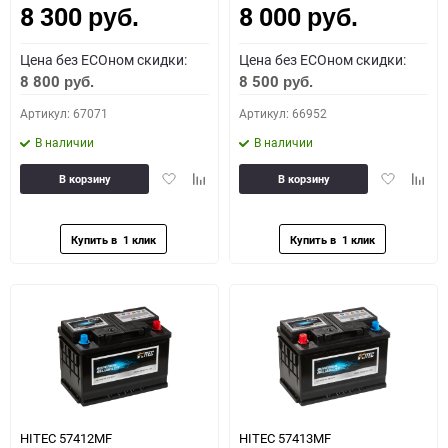
8 300
8 000
руб.
руб.
Цена без ECOном скидки:
Цена без ECOном скидки:
8 800
8 500
руб.
руб.
Артикул: 67071
Артикул: 66952
В наличии
В наличии
Добавить
Добавить
Добавить
Доба
В корзину
В корзину
в
к
в
к
избранное
сравнению
избранное
сравн
HITEC 57412MF
HITEC 57413MF