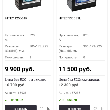
HITEC 125D31R
HITEC 130D31L
Пусковой ток,
820
Пусковой ток,
820
A:
A:
Размеры
306x173x225
Размеры
306x173x225
(ДхШхВ), мм:
(ДхШхВ), мм:
Полярность:
1
Полярность:
0
9 900
11 500
руб.
руб.
Цена без ECOном скидки:
Цена без ECOном скидки:
10 700
12 300
руб.
руб.
Артикул: 66936
Артикул: 67285
В наличии
В наличии
Добавить
Добавить
Добавить
Доба
В корзину
В корзину