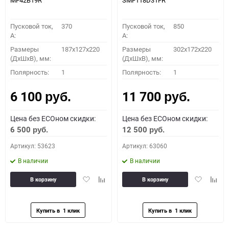
MF42B19R
SMF118D31FR
Пусковой ток,
370
Пусковой ток,
850
A:
A:
Размеры
187x127x220
Размеры
302x172x220
(ДхШхВ), мм:
(ДхШхВ), мм:
Полярность:
1
Полярность:
1
6 100
11 700
руб.
руб.
Цена без ECOном скидки:
Цена без ECOном скидки:
6 500
12 500
руб.
руб.
Артикул: 53623
Артикул: 63060
В наличии
В наличии
Добавить
Добавить
Добавить
Доба
В корзину
В корзину
в
к
в
к
избранное
сравнению
избранное
сравн