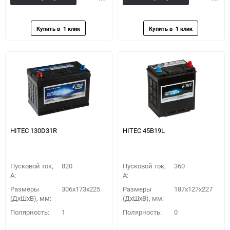
в
к
в
к
избранное
сравнению
избранное
сравн
HITEC 130D31R
HITEC 45B19L
Пусковой ток,
820
Пусковой ток,
360
A:
A:
Размеры
306x173x225
Размеры
187x127x227
(ДхШхВ), мм:
(ДхШхВ), мм:
Полярность:
1
Полярность:
0