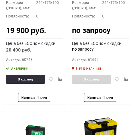
Размеры
242x175x190
Размеры
242x175x190
(ДхШхВ), мм:
(ДхШхВ), мм:
Полярность:
0
Полярность:
0
по запросу
19 900
руб.
Цена без ECOном скидки:
Цена без ECOном скидки:
по запросу
20 400
руб.
Артикул: 60748
Артикул: 61695
В наличии
Нет в наличии
Добавить
Добавить
Добавить
Доба
В корзину
В корзину
в
к
в
к
избранное
сравнению
избранное
сравн