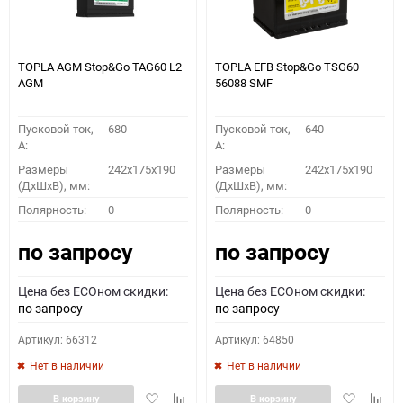
TOPLA AGM Stop&Go TAG60 L2
TOPLA EFB Stop&Go TSG60
AGM
56088 SMF
Пусковой ток,
680
Пусковой ток,
640
A:
A:
Размеры
242x175x190
Размеры
242x175x190
(ДхШхВ), мм:
(ДхШхВ), мм:
Полярность:
0
Полярность:
0
по запросу
по запросу
Цена без ECOном скидки:
Цена без ECOном скидки:
по запросу
по запросу
Артикул: 66312
Артикул: 64850
Нет в наличии
Нет в наличии
Добавить
Добавить
Добавить
Доба
В корзину
В корзину