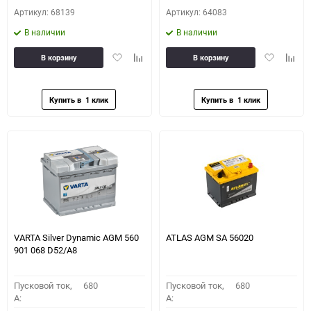
Артикул: 68139
Артикул: 64083
В наличии
В наличии
Добавить
Добавить
Добавить
Доба
В корзину
В корзину
в
к
в
к
избранное
сравнению
избранное
сравн
VARTA Silver Dynamic AGM 560
ATLAS AGM SA 56020
901 068 D52/A8
Пусковой ток,
680
Пусковой ток,
680
A:
A: