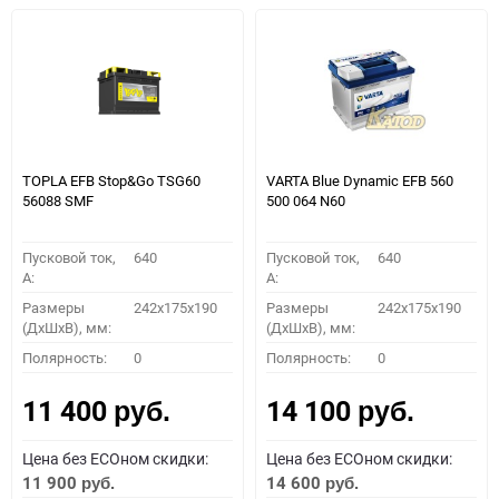
TOPLA EFB Stop&Go TSG60
VARTA Blue Dynamic EFB 560
56088 SMF
500 064 N60
Пусковой ток,
640
Пусковой ток,
640
A:
A:
Размеры
242x175x190
Размеры
242x175x190
(ДхШхВ), мм:
(ДхШхВ), мм:
Полярность:
0
Полярность:
0
11 400
14 100
руб.
руб.
Цена без ECOном скидки:
Цена без ECOном скидки:
11 900
14 600
руб.
руб.