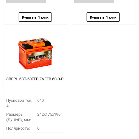
в
к
в
к
избранное
сравнению
избранное
сравн
ЗВЕРЬ 6СТ-60EFB ZVEFB 60-3-R
Пусковой ток,
640
A:
Размеры
242x175x190
(ДхШхВ), мм:
Полярность:
0