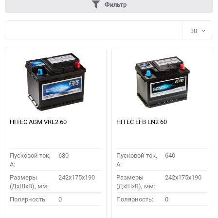
Фильтр
30
30
60
90
150
HITEC AGM VRL2 60
HITEC EFB LN2 60
Пусковой ток,
680
Пусковой ток,
640
A:
A:
Размеры
242x175x190
Размеры
242x175x190
(ДхШхВ), мм:
(ДхШхВ), мм:
ПОДОБРАТЬ
Полярность:
0
Полярность:
0