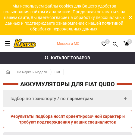
Мы используем файлы cookies для Вашего удобства
пользования сайтом и аналитики. Продолжая оставаться на
нашем сайте, Вы даёте согласие на обработку персональных
данных и подтверждаете ознакомление с нашей
политикой
обработки персональных данных.
0
0
Москва и МО
КАТАЛОГ ТОВАРОВ
По марке и модели
Fiat
АККУМУЛЯТОРЫ ДЛЯ FIAT QUBO
Подбор по транспорту / по параметрам
Результаты подбора носят ориентировочной характер и
ПО ПАРАМЕТРАМ
ПО ТРАНСПОРТУ
требуют подтверждения у наших специалистов