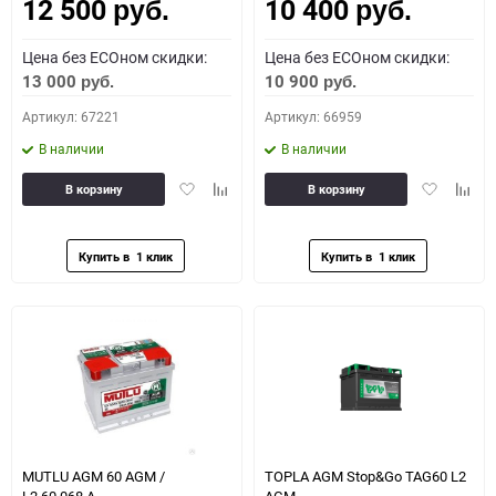
12 500
10 400
Как определить полярность?
руб.
руб.
Цена без ECOном скидки:
Цена без ECOном скидки:
0 - обратная
1 - прямая
3 - обратная
4 - прямая
13 000
10 900
руб.
руб.
Артикул: 67221
Артикул: 66959
В наличии
В наличии
Добавить
Добавить
Добавить
Доба
В корзину
В корзину
в
к
в
к
избранное
сравнению
избранное
сравн
MUTLU AGM 60 AGM /
TOPLA AGM Stop&Go TAG60 L2