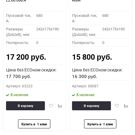
L2.60.068.A
AGM
Пусковой ток,
680
Пусковой ток,
680
A:
A:
Размеры
242x175x190
Размеры
242x175x190
(ДхШхВ), мм:
(ДхШхВ), мм:
Полярность:
0
Полярность:
0
17 200
15 800
руб.
руб.
Цена без ECOном скидки:
Цена без ECOном скидки:
17 700
16 300
руб.
руб.
Артикул: 63223
Артикул: 68087
В наличии
В наличии
Добавить
Добавить
Добавить
Доба
В корзину
В корзину
в
к
в
к
избранное
сравнению
избранное
сравн