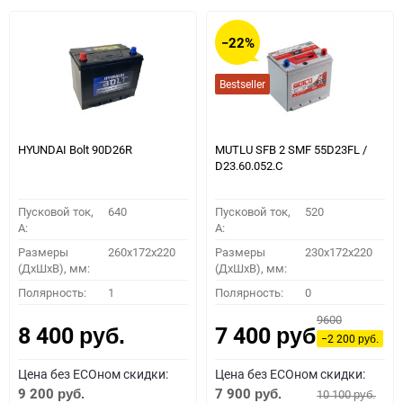
−22%
Bestseller
HYUNDAI Bolt 90D26R
MUTLU SFB 2 SMF 55D23FL /
D23.60.052.C
Пусковой ток,
640
Пусковой ток,
520
A:
A:
Размеры
260x172x220
Размеры
230x172x220
(ДхШхВ), мм:
(ДхШхВ), мм:
Полярность:
1
Полярность:
0
9600
8 400
7 400
руб.
руб.
−2 200
руб.
Цена без ECOном скидки:
Цена без ECOном скидки:
9 200
7 900
10 100
руб.
руб.
руб.