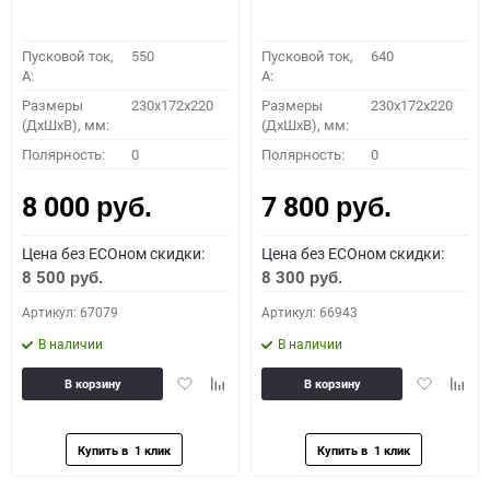
Пусковой ток,
550
Пусковой ток,
640
A:
A:
Размеры
230x172x220
Размеры
230x172x220
(ДхШхВ), мм:
(ДхШхВ), мм:
Полярность:
0
Полярность:
0
8 000
7 800
руб.
руб.
Цена без ECOном скидки:
Цена без ECOном скидки:
8 500
8 300
руб.
руб.
Артикул: 67079
Артикул: 66943
В наличии
В наличии
Добавить
Добавить
Добавить
Доба
В корзину
В корзину
в
к
в
к
избранное
сравнению
избранное
сравн