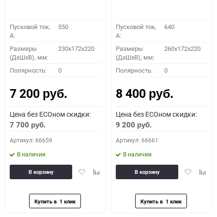
Пусковой ток,
550
Пусковой ток,
640
A:
A:
Размеры
230x172x220
Размеры
260x172x220
(ДхШхВ), мм:
(ДхШхВ), мм:
Полярность:
0
Полярность:
0
7 200
8 400
руб.
руб.
Цена без ECOном скидки:
Цена без ECOном скидки:
7 700
9 200
руб.
руб.
Артикул: 66659
Артикул: 66661
В наличии
В наличии
Добавить
Добавить
Добавить
Доба
В корзину
В корзину
в
к
в
к
избранное
сравнению
избранное
сравн