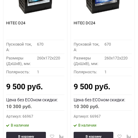
HITEC D24
HITEC DС24
Пусковой ток,
670
Пусковой ток,
670
A:
A:
Размеры
260x172x220
Размеры
260x172x220
(ДхШхВ), мм:
(ДхШхВ), мм:
Полярность:
1
Полярность:
1
9 500
9 500
руб.
руб.
Цена без ECOном скидки:
Цена без ECOном скидки:
10 300
10 300
руб.
руб.
Артикул: 66967
Артикул: 66967
В наличии
В наличии
Добавить
Добавить
Добавить
Доба
В корзину
В корзину