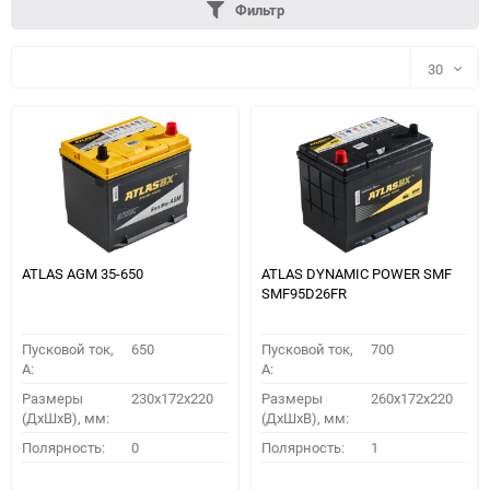
Фильтр
30
30
60
90
150
ATLAS AGM 35-650
ATLAS DYNAMIC POWER SMF
SMF95D26FR
Пусковой ток,
650
Пусковой ток,
700
A:
A:
Размеры
230x172x220
Размеры
260x172x220
(ДхШхВ), мм:
(ДхШхВ), мм:
ПОДОБРАТЬ
Полярность:
0
Полярность:
1