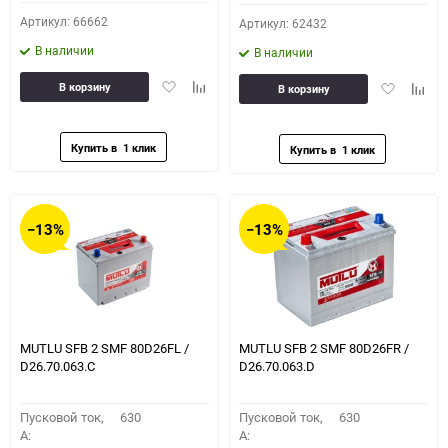
Артикул: 66662
Артикул: 62432
В наличии
В наличии
Добавить
Добавить
Добавить
Доба
В корзину
В корзину
в
к
в
к
избранное
сравнению
избранное
сравн
−13%
−13%
MUTLU SFB 2 SMF 80D26FL /
MUTLU SFB 2 SMF 80D26FR /
D26.70.063.C
D26.70.063.D
Пусковой ток,
630
Пусковой ток,
630
A:
A: