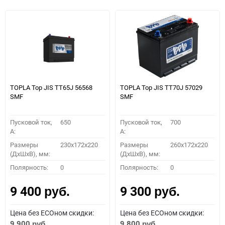
TOPLA Top JIS TT65J 56568
TOPLA Top JIS TT70J 57029
SMF
SMF
Пусковой ток,
650
Пусковой ток,
700
A:
A:
Размеры
230x172x220
Размеры
260x172x220
(ДхШхВ), мм:
(ДхШхВ), мм:
Полярность:
0
Полярность:
0
9 400
9 300
руб.
руб.
Цена без ECOном скидки:
Цена без ECOном скидки:
9 900
9 800
руб.
руб.