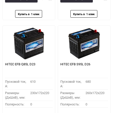
в
к
в
к
избранное
сравнению
избранное
сравн
HITEC EFB Q85L D23
HITEC EFB S95L D26
Пусковой ток,
610
Пусковой ток,
680
A:
A:
Размеры
230x172x220
Размеры
260x172x220
(ДхШхВ), мм:
(ДхШхВ), мм:
Полярность:
0
Полярность:
0