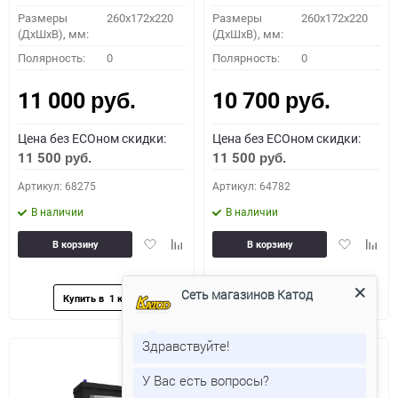
Размеры
260x172x220
Размеры
260x172x220
(ДхШхВ), мм:
(ДхШхВ), мм:
Полярность:
0
Полярность:
0
11 000
10 700
руб.
руб.
Цена без ECOном скидки:
Цена без ECOном скидки:
11 500
11 500
руб.
руб.
Артикул: 68275
Артикул: 64782
В наличии
В наличии
Добавить
Добавить
Добавить
Доба
В корзину
В корзину
в
к
в
к
избранное
сравнению
избранное
сравн
Сеть магазинов Катод
Здравствуйте!
У Вас есть вопросы?