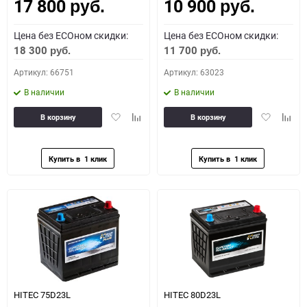
17 800
10 900
Как определить полярность?
руб.
руб.
Цена без ECOном скидки:
Цена без ECOном скидки:
0 - обратная
1 - прямая
3 - обратная
4 - прямая
18 300
11 700
руб.
руб.
Артикул: 66751
Артикул: 63023
В наличии
В наличии
Добавить
Добавить
Добавить
Доба
В корзину
В корзину
в
к
в
к
избранное
сравнению
избранное
сравн
HITEC 75D23L
HITEC 80D23L