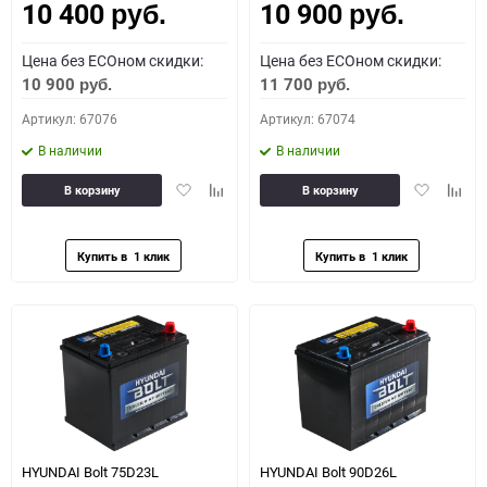
10 400
10 900
руб.
руб.
Цена без ECOном скидки:
Цена без ECOном скидки:
10 900
11 700
руб.
руб.
Артикул: 67076
Артикул: 67074
В наличии
В наличии
Добавить
Добавить
Добавить
Доба
В корзину
В корзину
в
к
в
к
избранное
сравнению
избранное
сравн
HYUNDAI Bolt 75D23L
HYUNDAI Bolt 90D26L