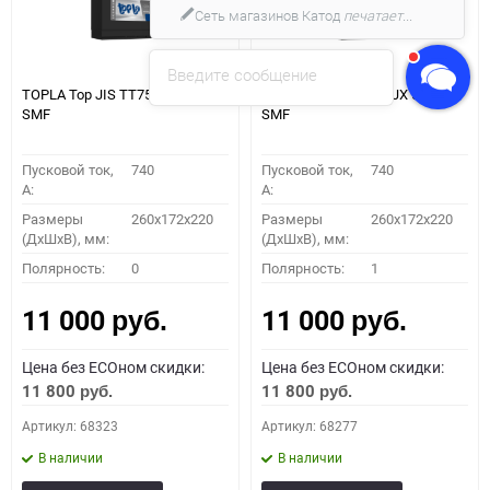
Сеть магазинов Катод
печатает...
Введите сообщение
TOPLA Top JIS TT75J 57529
TOPLA Top JIS TT75JХ 57524
SMF
SMF
Пусковой ток,
740
Пусковой ток,
740
A:
A:
Размеры
260x172x220
Размеры
260x172x220
(ДхШхВ), мм:
(ДхШхВ), мм:
Полярность:
0
Полярность:
1
11 000
11 000
руб.
руб.
Цена без ECOном скидки:
Цена без ECOном скидки:
11 800
11 800
руб.
руб.
Артикул: 68323
Артикул: 68277
В наличии
В наличии