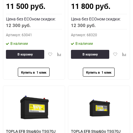
11 500
11 800
руб.
руб.
Цена без ECOном скидки:
Цена без ECOном скидки:
12 300
12 300
руб.
руб.
Артикул: 63041
Артикул: 68320
В наличии
В наличии
Добавить
Добавить
Добавить
Доба
В корзину
В корзину
в
к
в
к
избранное
сравнению
избранное
сравн
TOPLA EFB Stop&Go TSG70J
TOPLA EFB Stop&Go TSG70J