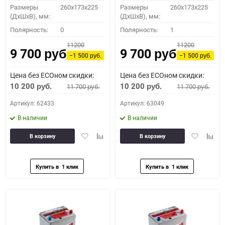
Размеры
260x173x225
Размеры
260x173x225
(ДхШхВ), мм:
(ДхШхВ), мм:
Полярность:
0
Полярность:
1
11200
11200
9 700
9 700
руб.
руб.
−1 500
−1 500
руб.
руб.
Цена без ECOном скидки:
Цена без ECOном скидки:
10 200
10 200
11 700
11 700
руб.
руб.
руб.
руб.
Артикул: 62433
Артикул: 63049
В наличии
В наличии
Добавить
Добавить
Добавить
Доба
В корзину
В корзину
в
к
в
к
избранное
сравнению
избранное
сравн