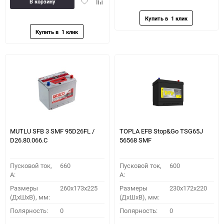
Добавить
Добавить
В корзину
избранное
сравн
в
к
избранное
сравнению
MUTLU SFB 3 SMF 95D26FL /
TOPLA EFB Stop&Go TSG65J
D26.80.066.C
56568 SMF
Пусковой ток,
660
Пусковой ток,
600
A:
A:
Размеры
260x173x225
Размеры
230x172x220
(ДхШхВ), мм:
(ДхШхВ), мм:
Полярность:
0
Полярность:
0