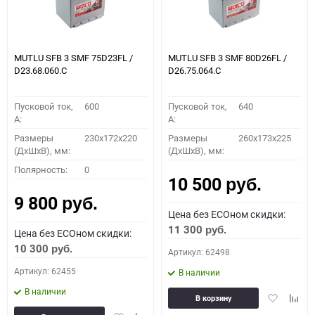
MUTLU SFB 3 SMF 75D23FL /
MUTLU SFB 3 SMF 80D26FL /
D23.68.060.C
D26.75.064.C
Пусковой ток,
600
Пусковой ток,
640
A:
A:
Размеры
230x172x220
Размеры
260x173x225
(ДхШхВ), мм:
(ДхШхВ), мм:
Полярность:
0
10 500
руб.
9 800
руб.
Цена без ECOном скидки:
11 300
руб.
Цена без ECOном скидки:
10 300
руб.
Артикул: 62498
Артикул: 62455
В наличии
В наличии
Добавить
Доба
В корзину
в
к