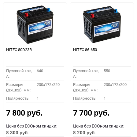
HITEC 80D23R
HITEC 86-650
Пусковой ток,
640
Пусковой ток,
550
A:
A:
Размеры
230x172x220
Размеры
230x172x200
(ДхШхВ), мм:
(ДхШхВ), мм:
Полярность:
1
Полярность:
1
7 800
7 700
руб.
руб.
Цена без ECOном скидки:
Цена без ECOном скидки:
8 300
8 200
руб.
руб.