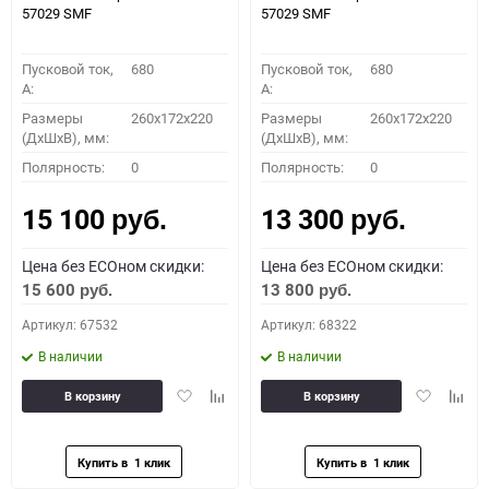
57029 SMF
57029 SMF
Пусковой ток,
680
Пусковой ток,
680
A:
A:
Размеры
260x172x220
Размеры
260x172x220
(ДхШхВ), мм:
(ДхШхВ), мм:
Полярность:
0
Полярность:
0
15 100
13 300
руб.
руб.
Цена без ECOном скидки:
Цена без ECOном скидки:
15 600
13 800
руб.
руб.
Артикул: 67532
Артикул: 68322
В наличии
В наличии
Добавить
Добавить
Добавить
Доба
В корзину
В корзину
в
к
в
к
избранное
сравнению
избранное
сравн