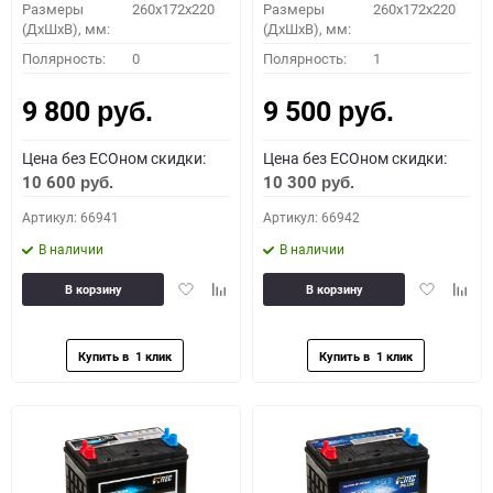
Размеры
260x172x220
Размеры
260x172x220
(ДхШхВ), мм:
(ДхШхВ), мм:
Полярность:
0
Полярность:
1
9 800
9 500
руб.
руб.
Цена без ECOном скидки:
Цена без ECOном скидки:
10 600
10 300
руб.
руб.
Артикул: 66941
Артикул: 66942
В наличии
В наличии
Добавить
Добавить
Добавить
Доба
В корзину
В корзину
в
к
в
к
избранное
сравнению
избранное
сравн