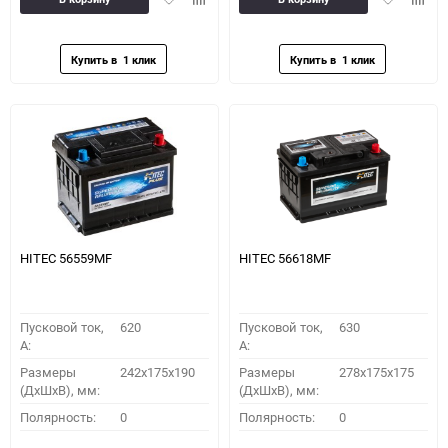
в
к
в
к
избранное
сравнению
избранное
сравн
HITEC 56559MF
HITEC 56618MF
Пусковой ток,
620
Пусковой ток,
630
A:
A:
Размеры
242x175x190
Размеры
278x175x175
(ДхШхВ), мм:
(ДхШхВ), мм:
Полярность:
0
Полярность:
0