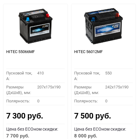
HITEC 55066MF
HITEC 56012MF
Пусковой ток,
410
Пусковой ток,
550
A:
A:
Размеры
207x175x190
Размеры
242x175x190
(ДхШхВ), мм:
(ДхШхВ), мм:
Полярность:
0
Полярность:
0
7 300
7 500
руб.
руб.
Цена без ECOном скидки:
Цена без ECOном скидки:
7 700
8 000
руб.
руб.