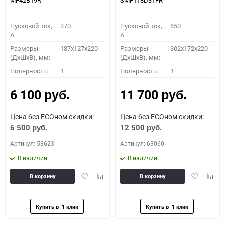
MF42B19R
SMF118D31FR
Пусковой ток,
370
Пусковой ток,
850
A:
A:
Размеры
187x127x220
Размеры
302x172x220
(ДхШхВ), мм:
(ДхШхВ), мм:
Полярность:
1
Полярность:
1
6 100
11 700
руб.
руб.
Цена без ECOном скидки:
Цена без ECOном скидки:
6 500
12 500
руб.
руб.
Артикул: 53623
Артикул: 63060
В наличии
В наличии
Добавить
Добавить
Добавить
Доба
В корзину
В корзину
в
к
в
к
избранное
сравнению
избранное
сравн