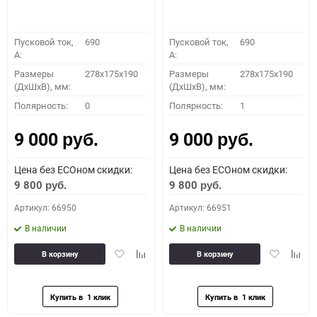
Пусковой ток,
690
Пусковой ток,
690
A:
A:
Размеры
278x175x190
Размеры
278x175x190
(ДхШхВ), мм:
(ДхШхВ), мм:
Полярность:
0
Полярность:
1
9 000
9 000
руб.
руб.
Цена без ECOном скидки:
Цена без ECOном скидки:
9 800
9 800
руб.
руб.
Артикул: 66950
Артикул: 66951
В наличии
В наличии
Добавить
Добавить
Добавить
Доба
В корзину
В корзину
в
к
в
к
избранное
сравнению
избранное
сравн