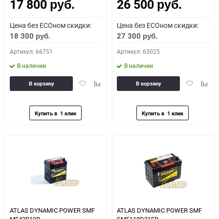
17 800
26 500
Как определить полярность?
руб.
руб.
Цена без ECOном скидки:
Цена без ECOном скидки:
0 - обратная
1 - прямая
3 - обратная
4 - прямая
18 300
27 300
руб.
руб.
Артикул: 66751
Артикул: 63025
В наличии
В наличии
Добавить
Добавить
Добавить
Доба
В корзину
В корзину
в
к
в
к
избранное
сравнению
избранное
сравн
ATLAS DYNAMIC POWER SMF
ATLAS DYNAMIC POWER SMF