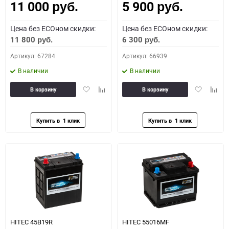
11 000
5 900
руб.
руб.
Цена без ECOном скидки:
Цена без ECOном скидки:
11 800
6 300
руб.
руб.
Артикул: 67284
Артикул: 66939
В наличии
В наличии
Добавить
Добавить
Добавить
Доба
В корзину
В корзину
в
к
в
к
избранное
сравнению
избранное
сравн
HITEC 45B19R
HITEC 55016MF