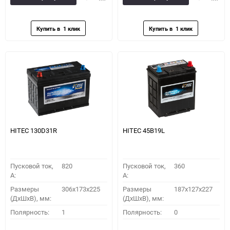
в
к
в
к
избранное
сравнению
избранное
сравн
HITEC 130D31R
HITEC 45B19L
Пусковой ток,
820
Пусковой ток,
360
A:
A:
Размеры
306x173x225
Размеры
187x127x227
(ДхШхВ), мм:
(ДхШхВ), мм:
Полярность:
1
Полярность:
0