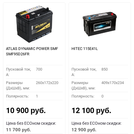
ATLAS DYNAMIC POWER SMF
HITEC 115E41L
SMF95D26FR
Пусковой ток,
700
Пусковой ток,
850
A:
A:
Размеры
260x172x220
Размеры
409x170x234
(ДхШхВ), мм:
(ДхШхВ), мм:
Полярность:
1
Полярность:
0
10 900
12 100
руб.
руб.
Цена без ECOном скидки:
Цена без ECOном скидки:
11 700
12 900
руб.
руб.