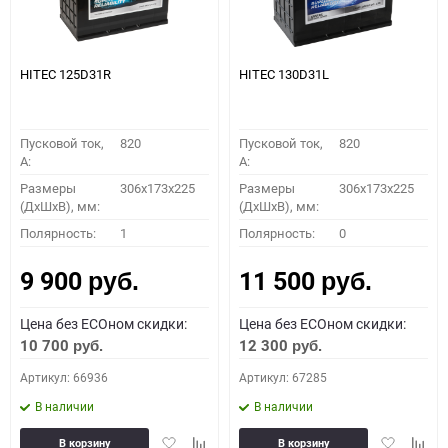
HITEC 125D31R
HITEC 130D31L
Пусковой ток,
820
Пусковой ток,
820
A:
A:
Размеры
306x173x225
Размеры
306x173x225
(ДхШхВ), мм:
(ДхШхВ), мм:
Полярность:
1
Полярность:
0
9 900
11 500
руб.
руб.
Цена без ECOном скидки:
Цена без ECOном скидки:
10 700
12 300
руб.
руб.
Артикул: 66936
Артикул: 67285
В наличии
В наличии
Добавить
Добавить
Добавить
Доба
В корзину
В корзину