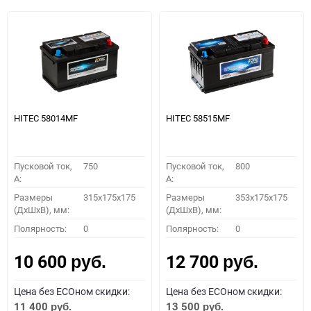
HITEC 58014MF
HITEC 58515MF
Пусковой ток,
750
Пусковой ток,
800
A:
A:
Размеры
315x175x175
Размеры
353x175x175
(ДхШхВ), мм:
(ДхШхВ), мм:
Полярность:
0
Полярность:
0
10 600
12 700
руб.
руб.
Цена без ECOном скидки:
Цена без ECOном скидки:
11 400
13 500
руб.
руб.