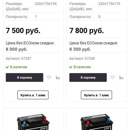
Размеры
242x175x190
Размеры
242x175x175
(ДхШхВ), мм:
(ДхШхВ), мм:
Полярность:
1
Полярность:
0
7 500
7 800
руб.
руб.
Цена без ECOном скидки:
Цена без ECOном скидки:
8 000
8 300
руб.
руб.
Артикул: 67287
Артикул: 67288
В наличии
В наличии
Добавить
Добавить
Добавить
Доба
В корзину
В корзину
в
к
в
к
избранное
сравнению
избранное
сравн