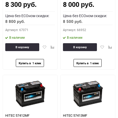
8 300
8 000
руб.
руб.
Цена без ECOном скидки:
Цена без ECOном скидки:
8 800
8 500
руб.
руб.
Артикул: 67071
Артикул: 66952
В наличии
В наличии
Добавить
Добавить
Добавить
Доба
В корзину
В корзину
в
к
в
к
избранное
сравнению
избранное
сравн
HITEC 57412MF
HITEC 57413MF