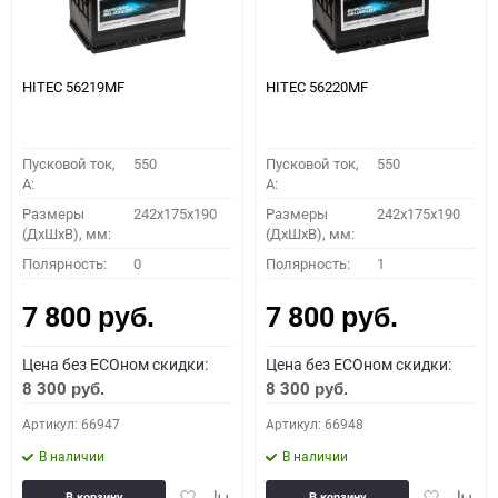
HITEC 56219MF
HITEC 56220MF
Пусковой ток,
550
Пусковой ток,
550
A:
A:
Размеры
242x175x190
Размеры
242x175x190
(ДхШхВ), мм:
(ДхШхВ), мм:
Полярность:
0
Полярность:
1
7 800
7 800
руб.
руб.
Цена без ECOном скидки:
Цена без ECOном скидки:
8 300
8 300
руб.
руб.
Артикул: 66947
Артикул: 66948
В наличии
В наличии
Добавить
Добавить
Добавить
Доба
В корзину
В корзину