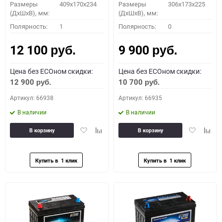
Размеры
409x170x234
Размеры
306x173x225
(ДхШхВ), мм:
(ДхШхВ), мм:
Полярность:
1
Полярность:
0
12 100
9 900
руб.
руб.
Цена без ECOном скидки:
Цена без ECOном скидки:
12 900
10 700
руб.
руб.
Артикул: 66938
Артикул: 66935
В наличии
В наличии
Добавить
Добавить
Добавить
Доба
В корзину
В корзину
в
к
в
к
избранное
сравнению
избранное
сравн