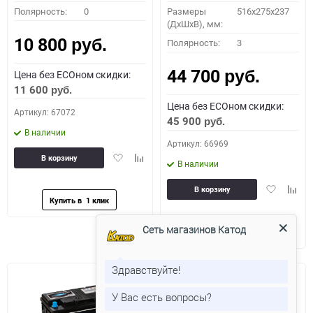
Полярность:
0
Размеры
516x275x237
(ДхШхВ), мм:
10 800
Полярность:
3
руб.
44 700
Цена без ECOном скидки:
руб.
11 600
руб.
Цена без ECOном скидки:
Артикул: 67072
45 900
руб.
В наличии
Артикул: 66969
Добавить
Добавить
В корзину
В наличии
в
к
избранное
сравнению
Добавить
Доба
В корзину
в
к
избранное
сравн
Сеть магазинов Катод
Здравствуйте!
У Вас есть вопросы?