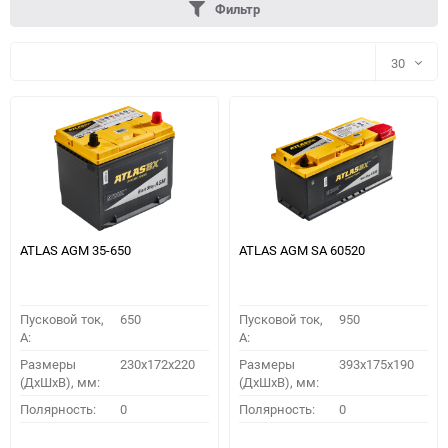
Фильтр
30
30
60
90
150
ATLAS AGM 35-650
ATLAS AGM SA 60520
Пусковой ток,
650
Пусковой ток,
950
A:
A:
Размеры
230x172x220
Размеры
393x175x190
(ДхШхВ), мм:
(ДхШхВ), мм:
ПОДОБРАТЬ
Полярность:
0
Полярность:
0