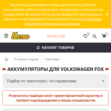
Мы используем файлы cookies для Вашего удобства
пользования сайтом и аналитики. Продолжая оставаться на
нашем сайте, Вы даёте согласие на обработку персональных
данных и подтверждаете ознакомление с нашей
политикой
обработки персональных данных.
0
0
Москва и МО
КАТАЛОГ ТОВАРОВ
По марке и модели
Volkswagen
АККУМУЛЯТОРЫ ДЛЯ VOLKSWAGEN FOX
Подбор по транспорту / по параметрам
Результаты подбора носят ориентировочной характер и
ПО ПАРАМЕТРАМ
ПО ТРАНСПОРТУ
требуют подтверждения у наших специалистов