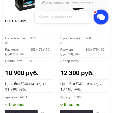
Сеть магазинов Катод
печатает...
Введите сообщение
HITEC 60044MF
HITEC 61042MF
Пусковой ток,
870
Пусковой ток,
960
A:
A:
Размеры
353x175x190
Размеры
393x175x190
(ДхШхВ), мм:
(ДхШхВ), мм:
Полярность:
0
Полярность:
0
10 900
12 300
руб.
руб.
Цена без ECOном скидки:
Цена без ECOном скидки:
11 700
13 100
руб.
руб.
Артикул: 66954
Артикул: 66955
В наличии
В наличии