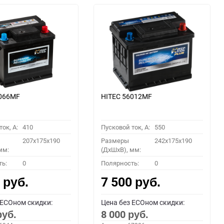
5066MF
HITEC 56012MF
ок, A:
410
Пусковой ток, A:
550
207x175x190
Размеры
242x175x190
мм:
(ДхШхВ), мм:
ть:
0
Полярность:
0
0
7 500
руб.
руб.
 ECOном скидки:
Цена без ECOном скидки:
8 000
руб.
руб.