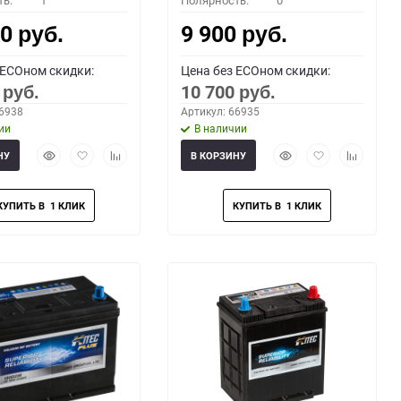
ть:
1
Полярность:
0
00
9 900
руб.
руб.
 ECOном скидки:
Цена без ECOном скидки:
0
10 700
руб.
руб.
66938
Артикул: 66935
ии
В наличии
Быстрый
Добавить
Добавить
Быстрый
Добавить
Добавить
НУ
В КОРЗИНУ
просмотр
в
к
просмотр
в
к
избранное
сравнению
избранное
сравнени