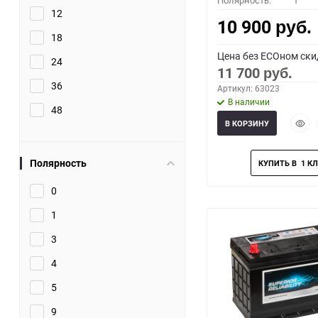
Полярность:
1
12
10 900
руб.
18
Цена без ECOном ски
24
11 700
руб.
36
Артикул: 63023
В наличии
48
Быст
В КОРЗИНУ
прос
Полярность
0
1
3
4
5
9