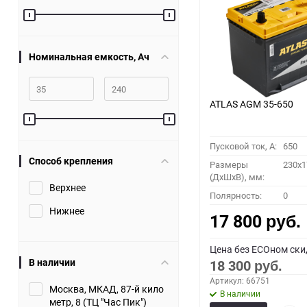
60
90
Номинальная емкость, Ач
150
ATLAS AGM 35-650
Пусковой ток, A:
650
Способ крепления
Размеры
230x1
(ДхШхВ), мм:
Верхнее
Полярность:
0
Нижнее
17 800
руб.
Цена без ECOном ски
В наличии
18 300
руб.
Артикул: 66751
Москва, МКАД, 87-й кило
В наличии
метр, 8 (ТЦ "Час Пик")