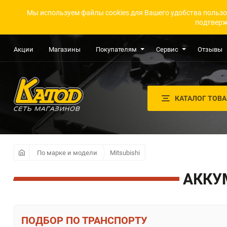
Мы используем файлы cookies для Вашего удобства пользо
подтверж
Акции
Магазины
Покупателям
Сервис
Отзывы
КАТАЛОГ ТОВ
По марке и модели
Mitsubishi
АККУ
ПО ТРАНСПОРТУ