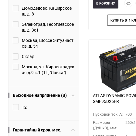
Быст
В КОРЗИНУ
прос
Домодедово, Каширское
ш, д. 8
Зеленоград, Георгиевское
ш, д. 3с1
Москва, Шоссе Энтузиаст
ов, д. 54
Склад
Москва, ул. Кировоградск
ая д.9 к.1 (ТЦ "Лавка")
Выходное напряжение (В)
ATLAS DYNAMIC POW
SMF95D26FR
12
Пусковой ток, A:
700
Размеры
260x1
(ДхШхВ), мм:
Гарантийный срок, мес.