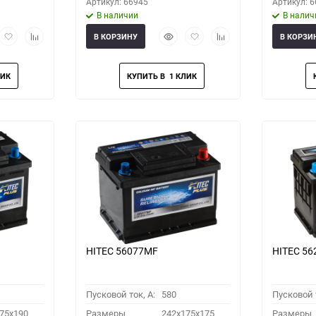
Артикул: 66945
Артикул: 
В наличии
В налич
рый
Добавить
Добавить
Быстрый
Добавить
Добавить
В КОРЗИНУ
В КОРЗИ
мотр
в
к
просмотр
в
к
избранное
сравнению
избранное
сравнению
HITEC 56077MF
HITEC 5
Пусковой ток, A:
580
Пусковой т
75x190
Размеры
242x175x175
Размеры