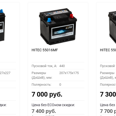
HITEC 55016MF
HITEC 5
Пусковой ток, A:
440
Пусковой т
27x227
Размеры
207x175x175
Размеры
(ДхШхВ), мм:
(ДхШхВ), 
Полярность:
0
Полярнос
7 000
7 30
руб.
дки:
Цена без ECOном скидки:
Цена без
7 400
7 700
руб.