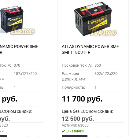
YNAMIC POWER SMF
ATLAS DYNAMIC POWER SMF
R
SMF118D31FR
ок, A:
370
Пусковой ток, A:
850
187x127x220
Размеры
302x172x220
мм:
(ДхШхВ), мм:
ть:
1
Полярность:
1
0
11 700
руб.
руб.
 ECOном скидки:
Цена без ECOном скидки:
12 500
руб.
руб.
53623
Артикул: 63060
ии
В наличии