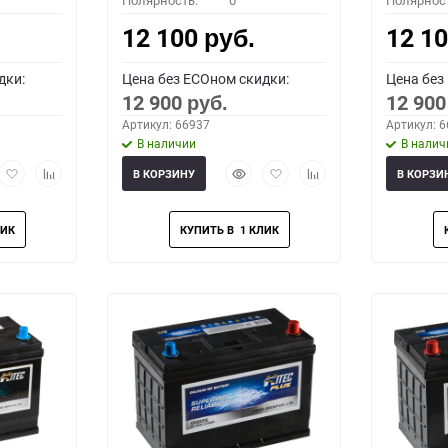
Полярность:
0
Полярнос
12 100
12 1
руб.
дки:
Цена без ECOном скидки:
Цена без
12 900
12 90
руб.
Артикул: 66937
Артикул: 
В наличии
В налич
рый
Добавить
Добавить
Быстрый
Добавить
Добавить
В КОРЗИНУ
В КОРЗИ
мотр
в
к
просмотр
в
к
избранное
сравнению
избранное
сравнению