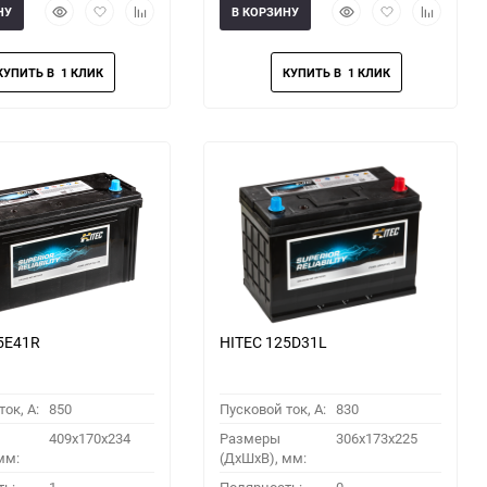
Быстрый
Добавить
Добавить
Быстрый
Добавить
Добавить
НУ
В КОРЗИНУ
просмотр
в
к
просмотр
в
к
избранное
сравнению
избранное
сравнени
5E41R
HITEC 125D31L
ок, A:
850
Пусковой ток, A:
830
409x170x234
Размеры
306x173x225
мм:
(ДхШхВ), мм: