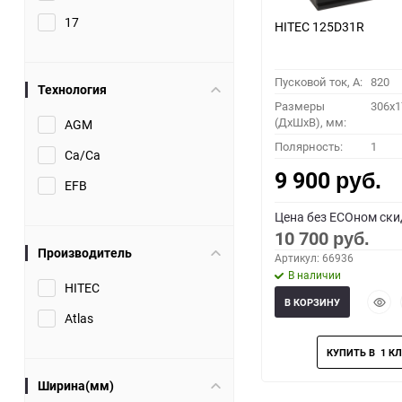
17
HITEC 125D31R
Пусковой ток, A:
820
Технология
Размеры
306x1
(ДхШхВ), мм:
AGM
Полярность:
1
Ca/Ca
9 900
руб.
EFB
Цена без ECOном ски
10 700
руб.
Производитель
Артикул: 66936
В наличии
HITEC
Быст
В КОРЗИНУ
прос
Atlas
Ширина(мм)