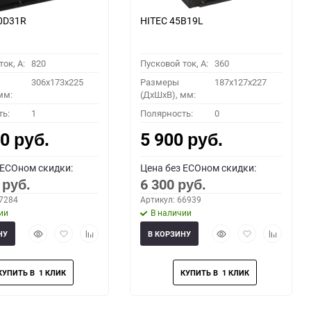
0D31R
HITEC 45B19L
ок, A:
820
Пусковой ток, A:
360
306x173x225
Размеры
187x127x227
мм:
(ДхШхВ), мм:
ть:
1
Полярность:
0
00
5 900
руб.
руб.
 ECOном скидки:
Цена без ECOном скидки:
0
6 300
руб.
руб.
67284
Артикул: 66939
ии
В наличии
Быстрый
Добавить
Добавить
Быстрый
Добавить
Добавить
НУ
В КОРЗИНУ
просмотр
в
к
просмотр
в
к
избранное
сравнению
избранное
сравнени