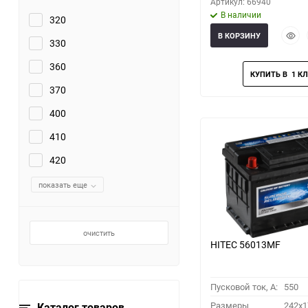
Артикул: 66940
В наличии
320
Быст
В КОРЗИНУ
330
прос
360
370
400
410
420
показать еще
очистить
HITEC 56013MF
Пусковой ток, A:
550
Размеры
242x1
Каталог товаров