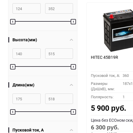
Высота(мм)
HITEC 45B19R
Пусковой ток, A:
360
Размеры
187x1
Длина(мм)
(ДхШхВ), мм:
Полярность:
1
5 900
руб.
Цена без ECOном ски
6 300
руб.
Пусковой ток, A