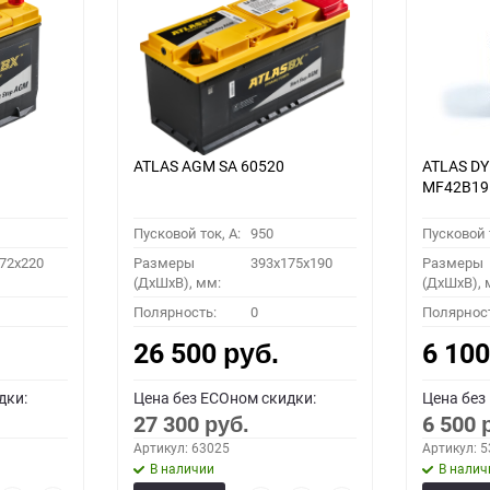
ATLAS AGM SA 60520
ATLAS D
MF42B19
Пусковой ток, A:
950
Пусковой т
72x220
Размеры
393x175x190
Размеры
(ДхШхВ), мм:
(ДхШхВ), 
Полярность:
0
Полярнос
26 500
6 10
руб.
дки:
Цена без ECOном скидки:
Цена без
27 300
6 500
руб.
Артикул: 63025
Артикул: 
В наличии
В налич