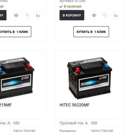
66944
Артикул: 67286
ии
В наличии
Быстрый
Добавить
Добавить
Быстрый
Добавить
Добавить
НУ
В КОРЗИНУ
просмотр
в
к
просмотр
в
к
избранное
сравнению
избранное
сравнени
6219MF
HITEC 56220MF
ок, A:
550
Пусковой ток, A:
550
242x175x190
Размеры
242x175x190