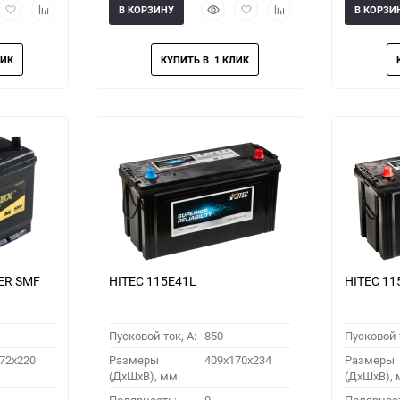
рый
Добавить
Добавить
Быстрый
Добавить
Добавить
В КОРЗИНУ
В КОРЗИ
мотр
в
к
просмотр
в
к
избранное
сравнению
избранное
сравнению
ER SMF
HITEC 115E41L
HITEC 11
Пусковой ток, A:
850
Пусковой т
72x220
Размеры
409x170x234
Размеры
(ДхШхВ), мм:
(ДхШхВ), 