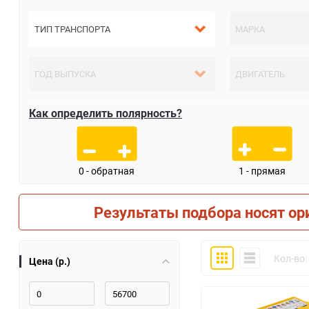
Как определить полярность?
0 - обратная
1 - прямая
Результаты подбора носят ор
Плитка
Компактно
Кол-во:
Цена (р.)
30