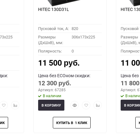
HITEC 130D31L
HITEC 13
Пусковой ток, A:
820
Пусковой т
73x225
Размеры
306x173x225
Размеры
(ДхШхВ), мм:
(ДхШхВ), 
Полярность:
0
Полярнос
11 500
11 0
руб.
дки:
Цена без ECOном скидки:
Цена без
12 300
11 80
руб.
Артикул: 67285
Артикул: 
В наличии
В налич
рый
Добавить
Добавить
Быстрый
Добавить
Добавить
В КОРЗИНУ
В КОРЗИ
мотр
в
к
просмотр
в
к
избранное
сравнению
избранное
сравнению