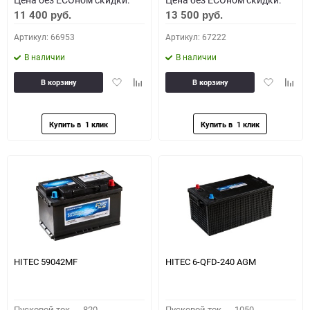
11 400
13 500
руб.
руб.
Артикул: 66953
Артикул: 67222
В наличии
В наличии
Добавить
Добавить
Добавить
Доба
В корзину
В корзину
в
к
в
к
избранное
сравнению
избранное
сравн
HITEC 59042MF
HITEC 6-QFD-240 AGM
Пусковой ток,
820
Пусковой ток,
1050