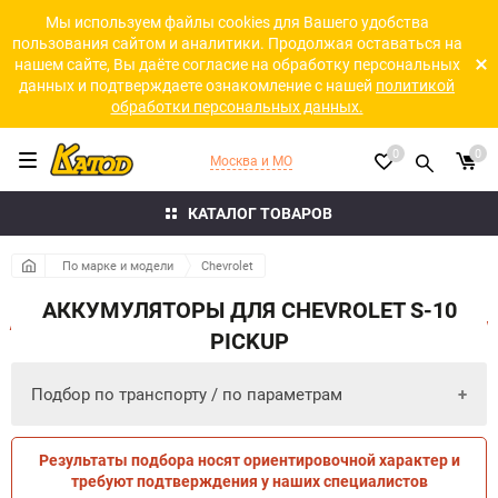
Мы используем файлы cookies для Вашего удобства
пользования сайтом и аналитики. Продолжая оставаться на
нашем сайте, Вы даёте согласие на обработку персональных
данных и подтверждаете ознакомление с нашей
политикой
обработки персональных данных.
0
0
Москва и МО
КАТАЛОГ ТОВАРОВ
По марке и модели
Chevrolet
АККУМУЛЯТОРЫ ДЛЯ CHEVROLET S-10
PICKUP
Подбор по транспорту / по параметрам
Результаты подбора носят ориентировочной характер и
ПО ПАРАМЕТРАМ
ПО ТРАНСПОРТУ
требуют подтверждения у наших специалистов