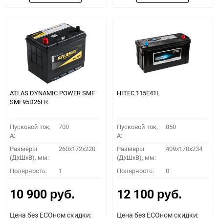
ATLAS DYNAMIC POWER SMF
HITEC 115E41L
SMF95D26FR
Пусковой ток,
700
Пусковой ток,
850
A:
A:
Размеры
260x172x220
Размеры
409x170x234
(ДхШхВ), мм:
(ДхШхВ), мм:
Полярность:
1
Полярность:
0
10 900
12 100
руб.
руб.
Цена без ECOном скидки:
Цена без ECOном скидки: