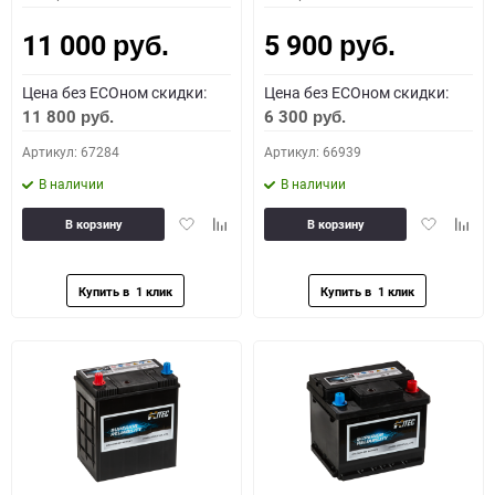
11 000
5 900
руб.
руб.
Цена без ECOном скидки:
Цена без ECOном скидки:
11 800
6 300
руб.
руб.
Артикул: 67284
Артикул: 66939
В наличии
В наличии
Добавить
Добавить
Добавить
Доба
В корзину
В корзину
в
к
в
к
избранное
сравнению
избранное
сравн