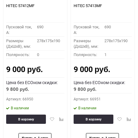
HITEC 57412MF
HITEC 57413MF
Пусковой ток,
690
Пусковой ток,
690
A:
A:
Размеры
278x175x190
Размеры
278x175x190
(ДхШхВ), мм:
(ДхШхВ), мм:
Полярность:
0
Полярность:
1
9 000
9 000
руб.
руб.
Цена без ECOном скидки:
Цена без ECOном скидки:
9 800
9 800
руб.
руб.
Артикул: 66950
Артикул: 66951
В наличии
В наличии
Добавить
Добавить
Добавить
Доба
В корзину
В корзину
в
к
в
к
избранное
сравнению
избранное
сравн