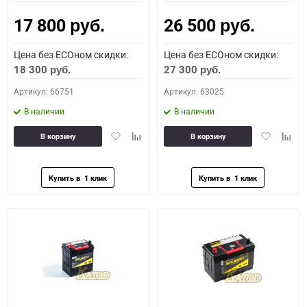
17 800
26 500
Как определить полярность?
руб.
руб.
Цена без ECOном скидки:
Цена без ECOном скидки:
0 - обратная
1 - прямая
3 - обратная
4 - прямая
18 300
27 300
руб.
руб.
Артикул: 66751
Артикул: 63025
В наличии
В наличии
Добавить
Добавить
Добавить
Доба
В корзину
В корзину
в
к
в
к
избранное
сравнению
избранное
сравн