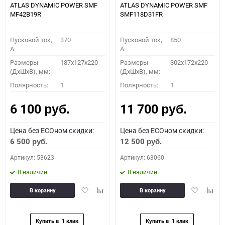
ATLAS DYNAMIC POWER SMF
ATLAS DYNAMIC POWER SMF
MF42B19R
SMF118D31FR
Пусковой ток,
370
Пусковой ток,
850
A:
A:
Размеры
187x127x220
Размеры
302x172x220
(ДхШхВ), мм:
(ДхШхВ), мм:
Полярность:
1
Полярность:
1
6 100
11 700
руб.
руб.
Цена без ECOном скидки:
Цена без ECOном скидки:
6 500
12 500
руб.
руб.
Артикул: 53623
Артикул: 63060
В наличии
В наличии
Добавить
Добавить
Добавить
Доба
В корзину
В корзину
в
к
в
к
избранное
сравнению
избранное
сравн