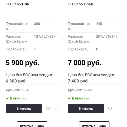
HITEC 45B19R
HITEC 55016MF
Пусковой ток,
360
Пусковой ток,
440
A:
A:
Размеры
187x127x227
Размеры
207x175x175
(ДхШхВ), мм:
(ДхШхВ), мм:
Полярность:
1
Полярность:
0
5 900
7 000
руб.
руб.
Цена без ECOном скидки:
Цена без ECOном скидки:
6 300
7 400
руб.
руб.
Артикул: 66940
Артикул: 66945
В наличии
В наличии
Добавить
Добавить
Добавить
Доба
В корзину
В корзину
в
к
в
к
избранное
сравнению
избранное
сравн