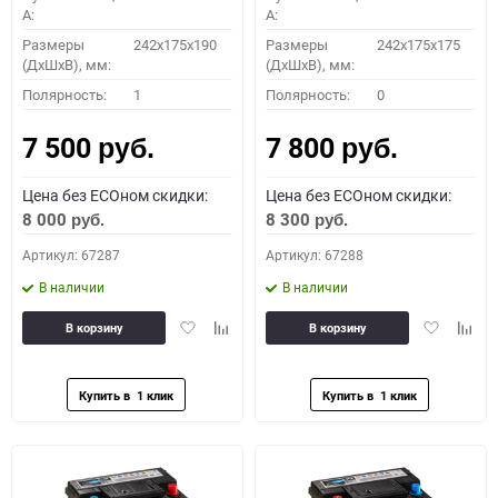
A:
A:
Размеры
242x175x190
Размеры
242x175x175
(ДхШхВ), мм:
(ДхШхВ), мм:
Полярность:
1
Полярность:
0
7 500
7 800
руб.
руб.
Цена без ECOном скидки:
Цена без ECOном скидки:
8 000
8 300
руб.
руб.
Артикул: 67287
Артикул: 67288
В наличии
В наличии
Добавить
Добавить
Добавить
Доба
В корзину
В корзину
в
к
в
к
избранное
сравнению
избранное
сравн