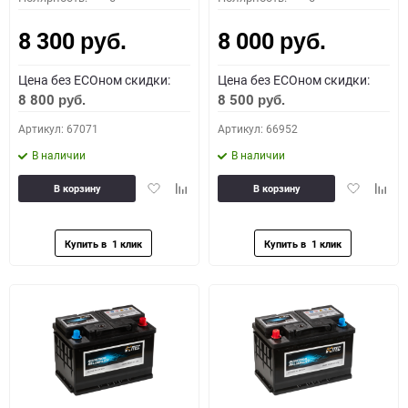
8 300
8 000
руб.
руб.
Цена без ECOном скидки:
Цена без ECOном скидки:
8 800
8 500
руб.
руб.
Артикул: 67071
Артикул: 66952
В наличии
В наличии
Добавить
Добавить
Добавить
Доба
В корзину
В корзину
в
к
в
к
избранное
сравнению
избранное
сравн