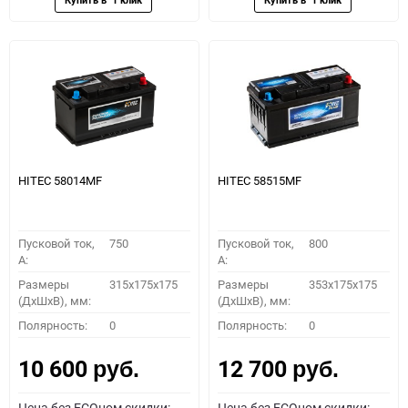
HITEC 58014MF
HITEC 58515MF
Пусковой ток,
750
Пусковой ток,
800
A:
A:
Размеры
315x175x175
Размеры
353x175x175
(ДхШхВ), мм:
(ДхШхВ), мм:
Полярность:
0
Полярность:
0
10 600
12 700
руб.
руб.
Цена без ECOном скидки:
Цена без ECOном скидки: