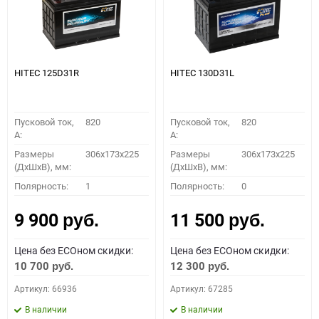
HITEC 125D31R
HITEC 130D31L
Пусковой ток,
820
Пусковой ток,
820
A:
A:
Размеры
306x173x225
Размеры
306x173x225
(ДхШхВ), мм:
(ДхШхВ), мм:
Полярность:
1
Полярность:
0
9 900
11 500
руб.
руб.
Цена без ECOном скидки:
Цена без ECOном скидки:
10 700
12 300
руб.
руб.
Артикул: 66936
Артикул: 67285
В наличии
В наличии