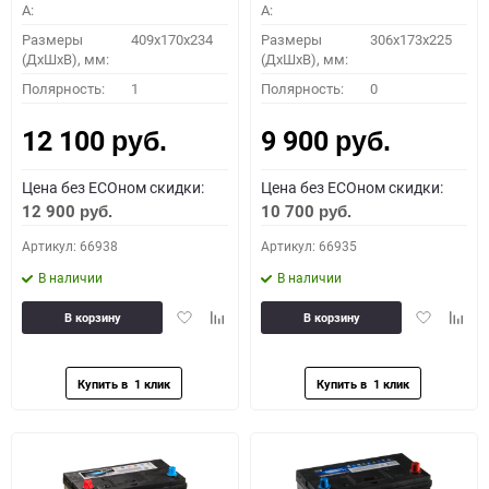
A:
A:
Размеры
409x170x234
Размеры
306x173x225
(ДхШхВ), мм:
(ДхШхВ), мм:
Полярность:
1
Полярность:
0
12 100
9 900
руб.
руб.
Цена без ECOном скидки:
Цена без ECOном скидки:
12 900
10 700
руб.
руб.
Артикул: 66938
Артикул: 66935
В наличии
В наличии
Добавить
Добавить
Добавить
Доба
В корзину
В корзину
в
к
в
к
избранное
сравнению
избранное
сравн