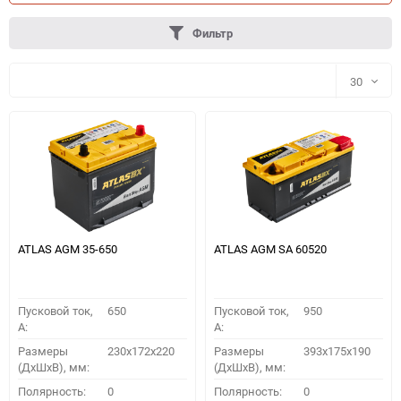
Фильтр
30
30
60
90
150
ATLAS AGM 35-650
ATLAS AGM SA 60520
Пусковой ток,
650
Пусковой ток,
950
A:
A:
Размеры
230x172x220
Размеры
393x175x190
(ДхШхВ), мм:
(ДхШхВ), мм:
ПОДОБРАТЬ
Полярность:
0
Полярность:
0