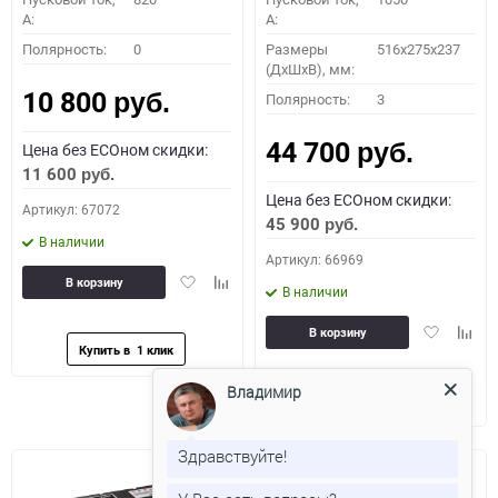
A:
A:
Полярность:
0
Размеры
516x275x237
(ДхШхВ), мм:
10 800
Полярность:
3
руб.
44 700
Цена без ECOном скидки:
руб.
11 600
руб.
Цена без ECOном скидки:
Артикул: 67072
45 900
руб.
В наличии
Артикул: 66969
Добавить
Добавить
В корзину
В наличии
в
к
избранное
сравнению
Добавить
Доба
В корзину
в
к
избранное
сравн
Владимир
Здравствуйте!