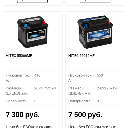
HITEC 55066MF
HITEC 56012MF
Пусковой ток,
410
Пусковой ток,
550
A:
A:
Размеры
207x175x190
Размеры
242x175x190
(ДхШхВ), мм:
(ДхШхВ), мм:
Полярность:
0
Полярность:
0
7 300
7 500
руб.
руб.
Цена без ECOном скидки:
Цена без ECOном скидки: