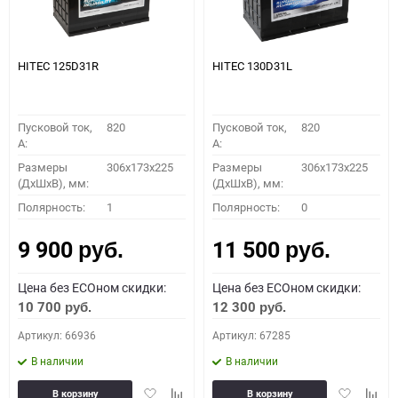
HITEC 125D31R
HITEC 130D31L
Пусковой ток,
820
Пусковой ток,
820
A:
A:
Размеры
306x173x225
Размеры
306x173x225
(ДхШхВ), мм:
(ДхШхВ), мм:
Полярность:
1
Полярность:
0
9 900
11 500
руб.
руб.
Цена без ECOном скидки:
Цена без ECOном скидки:
10 700
12 300
руб.
руб.
Артикул: 66936
Артикул: 67285
В наличии
В наличии
Добавить
Добавить
Добавить
Доба
В корзину
В корзину