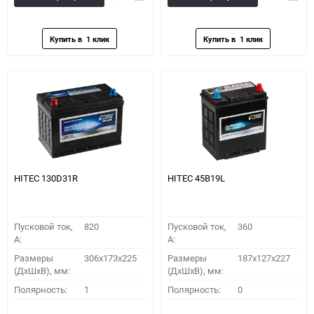
в
к
в
к
избранное
сравнению
избранное
сравн
HITEC 130D31R
HITEC 45B19L
Пусковой ток,
820
Пусковой ток,
360
A:
A:
Размеры
306x173x225
Размеры
187x127x227
(ДхШхВ), мм:
(ДхШхВ), мм:
Полярность:
1
Полярность:
0