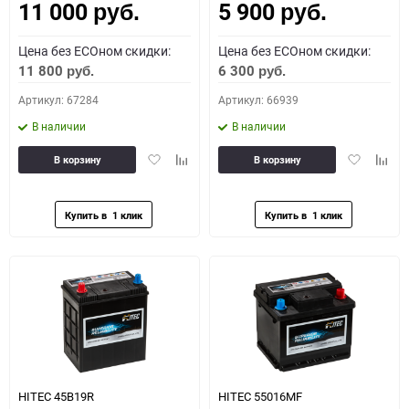
11 000
5 900
руб.
руб.
Цена без ECOном скидки:
Цена без ECOном скидки:
11 800
6 300
руб.
руб.
Артикул: 67284
Артикул: 66939
В наличии
В наличии
Добавить
Добавить
Добавить
Доба
В корзину
В корзину
в
к
в
к
избранное
сравнению
избранное
сравн
HITEC 45B19R
HITEC 55016MF