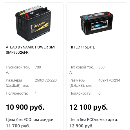
ATLAS DYNAMIC POWER SMF
HITEC 115E41L
SMF95D26FR
Пусковой ток,
700
Пусковой ток,
850
A:
A:
Размеры
260x172x220
Размеры
409x170x234
(ДхШхВ), мм:
(ДхШхВ), мм:
Полярность:
1
Полярность:
0
10 900
12 100
руб.
руб.
Цена без ECOном скидки:
Цена без ECOном скидки:
11 700
12 900
руб.
руб.