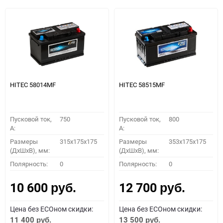
HITEC 58014MF
HITEC 58515MF
Пусковой ток,
750
Пусковой ток,
800
A:
A:
Размеры
315x175x175
Размеры
353x175x175
(ДхШхВ), мм:
(ДхШхВ), мм:
Полярность:
0
Полярность:
0
10 600
12 700
руб.
руб.
Цена без ECOном скидки:
Цена без ECOном скидки:
11 400
13 500
руб.
руб.