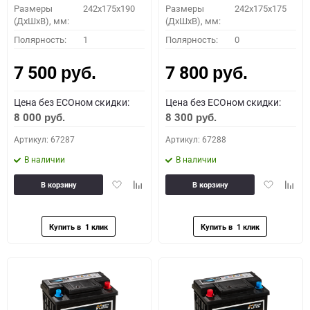
Размеры
242x175x190
Размеры
242x175x175
(ДхШхВ), мм:
(ДхШхВ), мм:
Полярность:
1
Полярность:
0
7 500
7 800
руб.
руб.
Цена без ECOном скидки:
Цена без ECOном скидки:
8 000
8 300
руб.
руб.
Артикул: 67287
Артикул: 67288
В наличии
В наличии
Добавить
Добавить
Добавить
Доба
В корзину
В корзину
в
к
в
к
избранное
сравнению
избранное
сравн