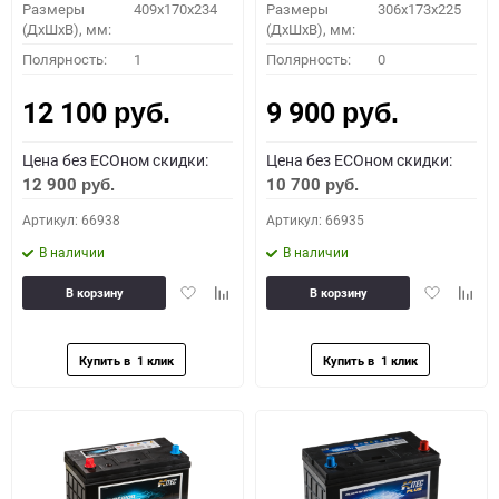
Размеры
409x170x234
Размеры
306x173x225
(ДхШхВ), мм:
(ДхШхВ), мм:
Полярность:
1
Полярность:
0
12 100
9 900
руб.
руб.
Цена без ECOном скидки:
Цена без ECOном скидки:
12 900
10 700
руб.
руб.
Артикул: 66938
Артикул: 66935
В наличии
В наличии
Добавить
Добавить
Добавить
Доба
В корзину
В корзину
в
к
в
к
избранное
сравнению
избранное
сравн