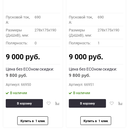
Пусковой ток,
690
Пусковой ток,
690
A:
A:
Размеры
278x175x190
Размеры
278x175x190
(ДхШхВ), мм:
(ДхШхВ), мм:
Полярность:
0
Полярность:
1
9 000
9 000
руб.
руб.
Цена без ECOном скидки:
Цена без ECOном скидки:
9 800
9 800
руб.
руб.
Артикул: 66950
Артикул: 66951
В наличии
В наличии
Добавить
Добавить
Добавить
Доба
В корзину
В корзину
в
к
в
к
избранное
сравнению
избранное
сравн