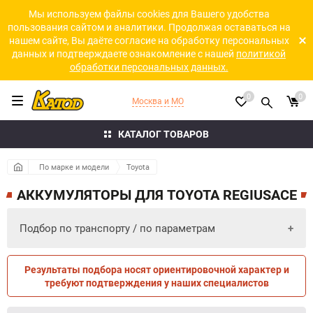
Мы используем файлы cookies для Вашего удобства
пользования сайтом и аналитики. Продолжая оставаться на
нашем сайте, Вы даёте согласие на обработку персональных
данных и подтверждаете ознакомление с нашей
политикой
обработки персональных данных.
0
0
Москва и МО
КАТАЛОГ ТОВАРОВ
По марке и модели
Toyota
АККУМУЛЯТОРЫ ДЛЯ TOYOTA REGIUSACE
Подбор по транспорту / по параметрам
Результаты подбора носят ориентировочной характер и
ПО ПАРАМЕТРАМ
ПО ТРАНСПОРТУ
требуют подтверждения у наших специалистов