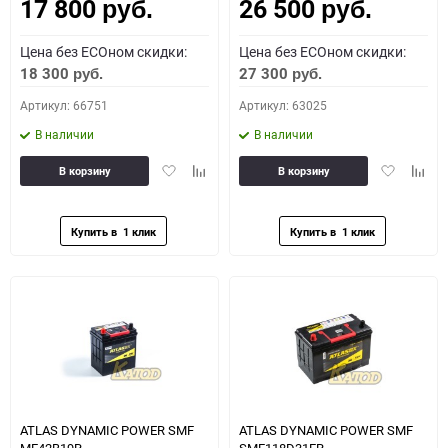
17 800
26 500
Как определить полярность?
руб.
руб.
Цена без ECOном скидки:
Цена без ECOном скидки:
0 - обратная
1 - прямая
3 - обратная
4 - прямая
18 300
27 300
руб.
руб.
Артикул: 66751
Артикул: 63025
В наличии
В наличии
Добавить
Добавить
Добавить
Доба
В корзину
В корзину
в
к
в
к
избранное
сравнению
избранное
сравн
ATLAS DYNAMIC POWER SMF
ATLAS DYNAMIC POWER SMF