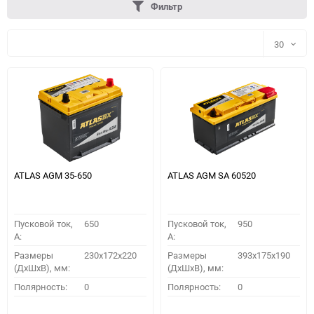
Фильтр
30
30
60
90
150
ATLAS AGM 35-650
ATLAS AGM SA 60520
Пусковой ток,
650
Пусковой ток,
950
A:
A:
Размеры
230x172x220
Размеры
393x175x190
(ДхШхВ), мм:
(ДхШхВ), мм:
ПОДОБРАТЬ
Полярность:
0
Полярность:
0