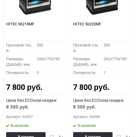
HITEC 56219MF
HITEC 56220MF
Пусковой ток,
550
Пусковой ток,
550
A:
A:
Размеры
242x175x190
Размеры
242x175x190
(ДхШхВ), мм:
(ДхШхВ), мм:
Полярность:
0
Полярность:
1
7 800
7 800
руб.
руб.
Цена без ECOном скидки:
Цена без ECOном скидки:
8 300
8 300
руб.
руб.
Артикул: 66947
Артикул: 66948
В наличии
В наличии
Добавить
Добавить
Добавить
Доба
В корзину
В корзину