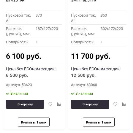
MF42B19R
SMF118D31FR
Пусковой ток,
370
Пусковой ток,
850
A:
A:
Размеры
187x127x220
Размеры
302x172x220
(ДхШхВ), мм:
(ДхШхВ), мм:
Полярность:
1
Полярность:
1
6 100
11 700
руб.
руб.
Цена без ECOном скидки:
Цена без ECOном скидки:
6 500
12 500
руб.
руб.
Артикул: 53623
Артикул: 63060
В наличии
В наличии
Добавить
Добавить
Добавить
Доба
В корзину
В корзину
в
к
в
к
избранное
сравнению
избранное
сравн