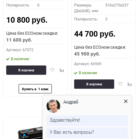
Полярность:
0
Размеры
516x275x237
(ДхШхВ), мм:
10 800
Полярность:
3
руб.
44 700
Цена без ECOном скидки:
руб.
11 600
руб.
Цена без ECOном скидки:
Артикул: 67072
45 900
руб.
В наличии
Артикул: 66969
Добавить
Добавить
В корзину
В наличии
в
к
избранное
сравнению
Добавить
Доба
В корзину
в
к
избранное
сравн
Андрей
Здравствуйте!
У Вас есть вопросы?