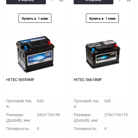
в
к
в
к
избранное
сравнению
избранное
сравн
HITEC 56559MF
HITEC 56618MF
Пусковой ток,
620
Пусковой ток,
630
A:
A:
Размеры
242x175x190
Размеры
278x175x175
(ДхШхВ), мм:
(ДхШхВ), мм:
Полярность:
0
Полярность:
0