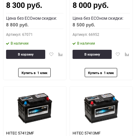
8 300
8 000
руб.
руб.
Цена без ECOном скидки:
Цена без ECOном скидки:
8 800
8 500
руб.
руб.
Артикул: 67071
Артикул: 66952
В наличии
В наличии
Добавить
Добавить
Добавить
Доба
В корзину
В корзину
в
к
в
к
избранное
сравнению
избранное
сравн
HITEC 57412MF
HITEC 57413MF