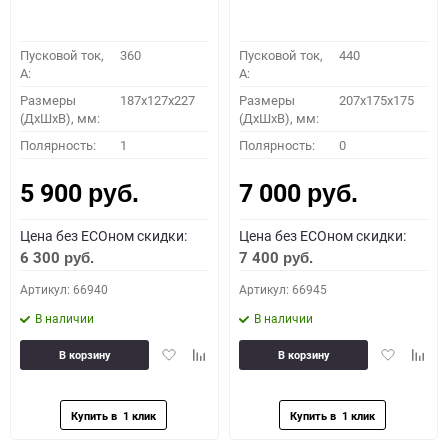
Пусковой ток,
360
Пусковой ток,
440
A:
A:
Размеры
187x127x227
Размеры
207x175x175
(ДхШхВ), мм:
(ДхШхВ), мм:
Полярность:
1
Полярность:
0
5 900
7 000
руб.
руб.
Цена без ECOном скидки:
Цена без ECOном скидки:
6 300
7 400
руб.
руб.
Артикул: 66940
Артикул: 66945
В наличии
В наличии
Добавить
Добавить
Добавить
Доба
В корзину
В корзину
в
к
в
к
избранное
сравнению
избранное
сравн