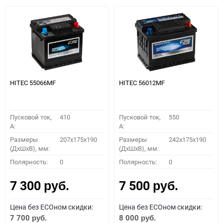
HITEC 55066MF
HITEC 56012MF
Пусковой ток,
410
Пусковой ток,
550
A:
A:
Размеры
207x175x190
Размеры
242x175x190
(ДхШхВ), мм:
(ДхШхВ), мм:
Полярность:
0
Полярность:
0
7 300
7 500
руб.
руб.
Цена без ECOном скидки:
Цена без ECOном скидки:
7 700
8 000
руб.
руб.