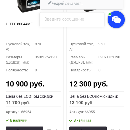
Андрей
печатает...
Введите сообщение
HITEC 60044MF
HITEC 61042MF
Пусковой ток,
870
Пусковой ток,
960
A:
A:
Размеры
353x175x190
Размеры
393x175x190
(ДхШхВ), мм:
(ДхШхВ), мм:
Полярность:
0
Полярность:
0
10 900
12 300
руб.
руб.
Цена без ECOном скидки:
Цена без ECOном скидки:
11 700
13 100
руб.
руб.
Артикул: 66954
Артикул: 66955
В наличии
В наличии