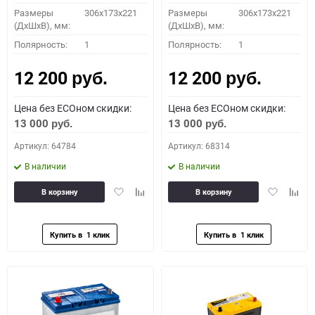
Размеры
306x173x221
Размеры
306x173x221
(ДхШхВ), мм:
(ДхШхВ), мм:
Полярность:
1
Полярность:
1
12 200
12 200
руб.
руб.
Цена без ECOном скидки:
Цена без ECOном скидки:
13 000
13 000
руб.
руб.
Артикул: 64784
Артикул: 68314
В наличии
В наличии
Добавить
Добавить
Добавить
Доба
В корзину
В корзину
в
к
в
к
избранное
сравнению
избранное
сравн