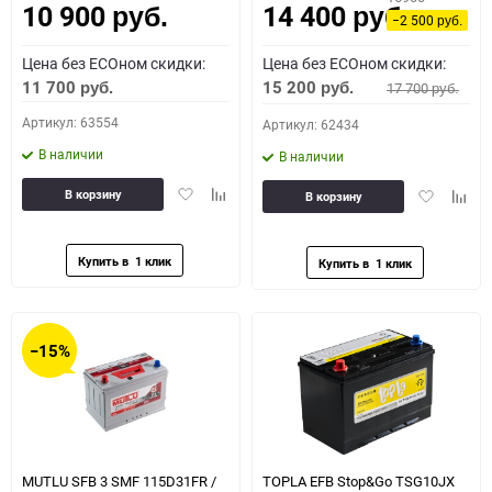
10 900
14 400
руб.
руб.
−2 500
руб.
Цена без ECOном скидки:
Цена без ECOном скидки:
11 700
15 200
17 700
руб.
руб.
руб.
Артикул: 63554
Артикул: 62434
В наличии
В наличии
Добавить
Добавить
Добавить
Доба
В корзину
В корзину
в
к
в
к
избранное
сравнению
избранное
сравн
−15%
MUTLU SFB 3 SMF 115D31FR /
TOPLA EFB Stop&Go TSG10JX