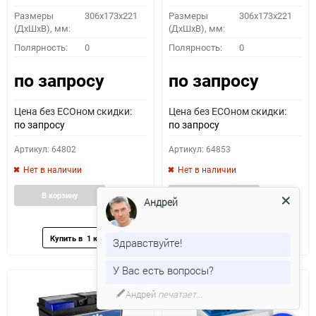
Размеры
306x173x221
Размеры
306x173x221
(ДхШхВ), мм:
(ДхШхВ), мм:
Полярность:
0
Полярность:
0
по запросу
по запросу
Цена без ECOном скидки:
Цена без ECOном скидки:
по запросу
по запросу
Артикул: 64802
Артикул: 64853
Нет в наличии
Нет в наличии
Добавить
Добавить
Добавить
Доба
В корзину
В корзину
Андрей
в
к
в
к
избранное
сравнению
избранное
сравн
Здравствуйте!
У Вас есть вопросы?
Андрей
печатает...