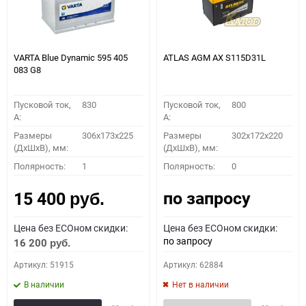
VARTA Blue Dynamic 595 405
ATLAS AGM AX S115D31L
083 G8
Пусковой ток,
830
Пусковой ток,
800
A:
A:
Размеры
306x173x225
Размеры
302x172x220
(ДхШхВ), мм:
(ДхШхВ), мм:
Полярность:
1
Полярность:
0
по запросу
15 400
руб.
Цена без ECOном скидки:
Цена без ECOном скидки:
по запросу
16 200
руб.
Артикул: 51915
Артикул: 62884
В наличии
Нет в наличии