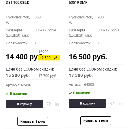
D31.100.085.D
60519 SMF
Пусковой ток,
850
Пусковой ток,
900
A:
A:
Размеры
306x175x224
Размеры
306x173x221
(ДхШхВ), мм:
(ДхШхВ), мм:
Полярность:
1
Полярность:
1
16900
14 400
16 500
руб.
руб.
−2 500
руб.
Цена без ECOном скидки:
Цена без ECOном скидки:
15 200
17 300
17 700
руб.
руб.
руб.
Артикул: 64803
Артикул: 62436
В наличии
В наличии
Добавить
Доба
Добавить
Добавить
В корзину
В корзину
в
к
в
к
избранное
сравн
избранное
сравнению