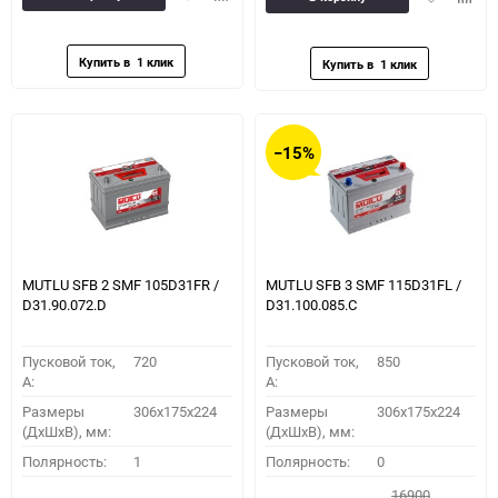
в
к
в
к
избранное
сравнению
избранное
сравн
−15%
MUTLU SFB 2 SMF 105D31FR /
MUTLU SFB 3 SMF 115D31FL /
D31.90.072.D
D31.100.085.C
Пусковой ток,
720
Пусковой ток,
850
A:
A:
Размеры
306x175x224
Размеры
306x175x224
(ДхШхВ), мм:
(ДхШхВ), мм:
Полярность:
1
Полярность:
0
16900