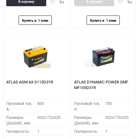
Добавить
Добавить
Добавить
Доба
В корзину
В корзину
в
к
в
к
избранное
сравнению
избранное
сравн
ATLAS AGM AX S115D31R
ATLAS DYNAMIC POWER SMF
MF105D31R
Пусковой ток,
800
Пусковой ток,
750
A:
A:
Размеры
302x172x220
Размеры
302x172x220
(ДхШхВ), мм:
(ДхШхВ), мм:
Полярность:
1
Полярность:
1