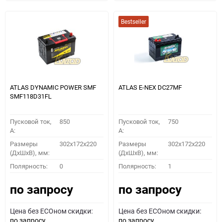
Bestseller
ATLAS DYNAMIC POWER SMF
ATLAS E-NEX DC27MF
SMF118D31FL
Пусковой ток,
850
Пусковой ток,
750
A:
A:
Размеры
302x172x220
Размеры
302x172x220
(ДхШхВ), мм:
(ДхШхВ), мм:
Полярность:
0
Полярность:
1
по запросу
по запросу
Цена без ECOном скидки:
Цена без ECOном скидки:
по запросу
по запросу