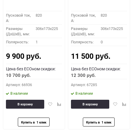
Пусковой ток,
820
Пусковой ток,
820
A:
A:
Размеры
306x173x225
Размеры
306x173x225
(ДхШхВ), мм:
(ДхШхВ), мм:
Полярность:
1
Полярность:
0
9 900
11 500
руб.
руб.
Цена без ECOном скидки:
Цена без ECOном скидки:
10 700
12 300
руб.
руб.
Артикул: 66936
Артикул: 67285
В наличии
В наличии
Добавить
Добавить
Добавить
Доба
В корзину
В корзину
в
к
в
к
избранное
сравнению
избранное
сравн