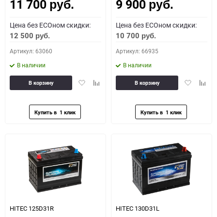
11 700
9 900
Как определить полярность?
руб.
руб.
Цена без ECOном скидки:
Цена без ECOном скидки:
0 - обратная
1 - прямая
3 - обратная
4 - прямая
12 500
10 700
руб.
руб.
Артикул: 63060
Артикул: 66935
В наличии
В наличии
Добавить
Добавить
Добавить
Доба
В корзину
В корзину
в
к
в
к
избранное
сравнению
избранное
сравн
HITEC 125D31R
HITEC 130D31L