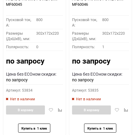
MF60045
MF60046
Пусковой ток,
800
Пусковой ток,
800
A:
A:
Размеры
302x172x220
Размеры
302x172x220
(ДхШхВ), мм:
(ДхШхВ), мм:
Полярность:
0
Полярность:
1
по запросу
по запросу
Цена без ECOном скидки:
Цена без ECOном скидки:
по запросу
по запросу
Артикул: 53834
Артикул: 53835
Нет в наличии
Нет в наличии
Добавить
Добавить
Добавить
Доба
В корзину
В корзину
в
к
в
к
избранное
сравнению
избранное
сравн