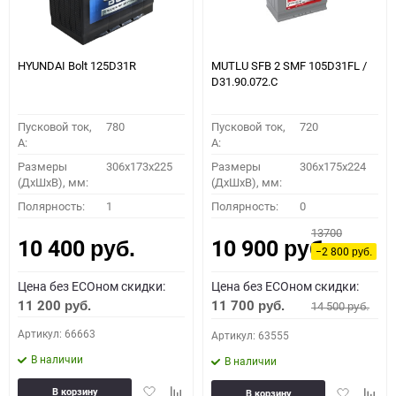
HYUNDAI Bolt 125D31R
MUTLU SFB 2 SMF 105D31FL /
D31.90.072.C
Пусковой ток,
780
Пусковой ток,
720
A:
A:
Размеры
306x173x225
Размеры
306x175x224
(ДхШхВ), мм:
(ДхШхВ), мм:
Полярность:
1
Полярность:
0
13700
10 400
10 900
руб.
руб.
−2 800
руб.
Цена без ECOном скидки:
Цена без ECOном скидки:
11 200
11 700
14 500
руб.
руб.
руб.
Артикул: 66663
Артикул: 63555
В наличии
В наличии
Добавить
Добавить
Добавить
Доба
В корзину
В корзину