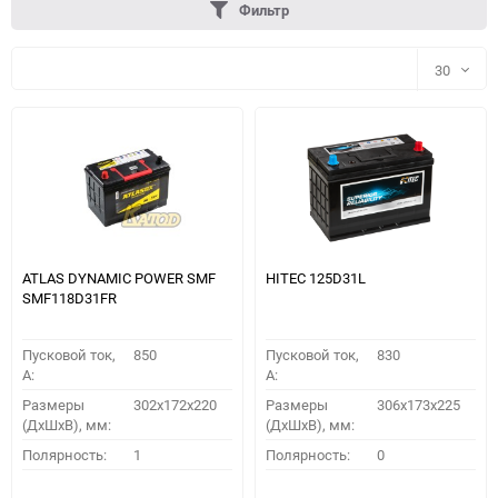
Фильтр
30
30
60
90
150
ATLAS DYNAMIC POWER SMF
HITEC 125D31L
SMF118D31FR
Пусковой ток,
850
Пусковой ток,
830
A:
A:
Размеры
302x172x220
Размеры
306x173x225
(ДхШхВ), мм:
(ДхШхВ), мм:
ПОДОБРАТЬ
Полярность:
1
Полярность:
0