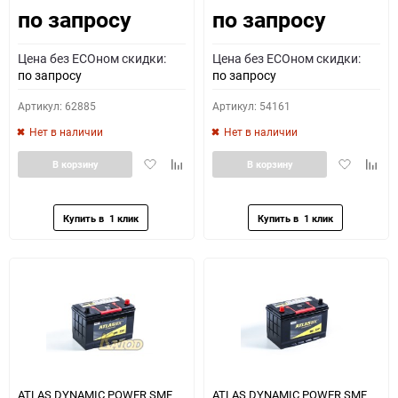
по запросу
по запросу
Цена без ECOном скидки:
Цена без ECOном скидки:
по запросу
по запросу
Артикул: 62885
Артикул: 54161
Нет в наличии
Нет в наличии
Добавить
Добавить
Добавить
Доба
В корзину
В корзину
в
к
в
к
избранное
сравнению
избранное
сравн
ATLAS DYNAMIC POWER SMF
ATLAS DYNAMIC POWER SMF