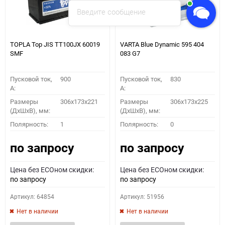
Введите сообщение
TOPLA Top JIS TT100JX 60019
VARTA Blue Dynamic 595 404
SMF
083 G7
Пусковой ток,
900
Пусковой ток,
830
A:
A:
Размеры
306x173x221
Размеры
306x173x225
(ДхШхВ), мм:
(ДхШхВ), мм:
Полярность:
1
Полярность:
0
по запросу
по запросу
Цена без ECOном скидки:
Цена без ECOном скидки:
по запросу
по запросу
Артикул: 64854
Артикул: 51956
Нет в наличии
Нет в наличии