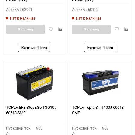
Артикул: 63061
Артикул: 60929
Нет в наличии
Нет в наличии
Добавить
Добавить
Добавить
Доба
В корзину
В корзину
в
к
в
к
избранное
сравнению
избранное
сравн
TOPLA EFB Stop&Go TSG10J
TOPLA Top JIS TT100J 60018
60518 SMF
SMF
Пусковой ток,
900
Пусковой ток,
900
A:
A: