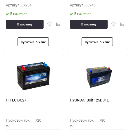
Артикул: 67284
Артикул: 66946
В наличии
В наличии
Добавить
Добавить
Добавить
Доба
В корзину
В корзину
в
к
в
к
избранное
сравнению
избранное
сравн
HITEC DC27
HYUNDAI Bolt 125D31L
Пусковой ток,
720
Пусковой ток,
780
A:
A: