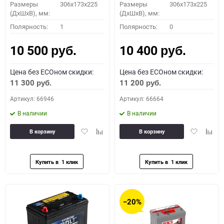
Размеры
306x173x225
Размеры
306x173x225
(ДхШхВ), мм:
(ДхШхВ), мм:
Полярность:
1
Полярность:
0
10 500
10 400
руб.
руб.
Цена без ECOном скидки:
Цена без ECOном скидки:
11 300
11 200
руб.
руб.
Артикул: 66946
Артикул: 66664
В наличии
В наличии
Добавить
Добавить
Добавить
Доба
В корзину
В корзину
в
к
в
к
избранное
сравнению
избранное
сравн
−20%