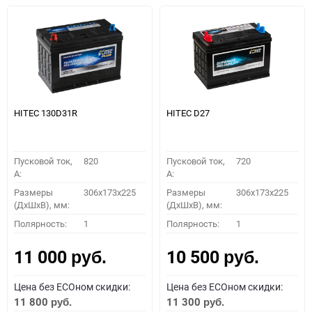
HITEC 130D31R
HITEC D27
Пусковой ток,
820
Пусковой ток,
720
A:
A:
Размеры
306x173x225
Размеры
306x173x225
(ДхШхВ), мм:
(ДхШхВ), мм:
Полярность:
1
Полярность:
1
11 000
10 500
руб.
руб.
Цена без ECOном скидки:
Цена без ECOном скидки:
11 800
11 300
руб.
руб.