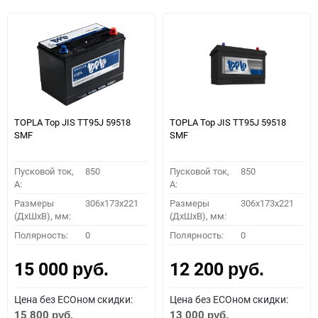
TOPLA Top JIS TT95J 59518
TOPLA Top JIS TT95J 59518
SMF
SMF
Пусковой ток,
850
Пусковой ток,
850
A:
A:
Размеры
306x173x221
Размеры
306x173x221
(ДхШхВ), мм:
(ДхШхВ), мм:
Полярность:
0
Полярность:
0
15 000
12 200
руб.
руб.
Цена без ECOном скидки:
Цена без ECOном скидки:
15 800
13 000
руб.
руб.