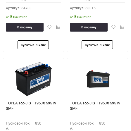
Артикул: 64783
Артикул: 68315
В наличии
В наличии
Добавить
Добавить
Добавить
Доба
В корзину
В корзину
в
к
в
к
избранное
сравнению
избранное
сравн
TOPLA Top JIS TT95JX 59519
TOPLA Top JIS TT95JX 59519
SMF
SMF
Пусковой ток,
850
Пусковой ток,
850
A:
A: