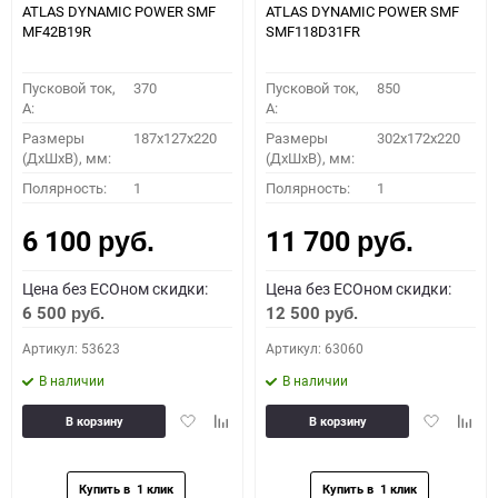
ATLAS DYNAMIC POWER SMF
ATLAS DYNAMIC POWER SMF
MF42B19R
SMF118D31FR
Пусковой ток,
370
Пусковой ток,
850
A:
A:
Размеры
187x127x220
Размеры
302x172x220
(ДхШхВ), мм:
(ДхШхВ), мм:
Полярность:
1
Полярность:
1
6 100
11 700
руб.
руб.
Цена без ECOном скидки:
Цена без ECOном скидки:
6 500
12 500
руб.
руб.
Артикул: 53623
Артикул: 63060
В наличии
В наличии
Добавить
Добавить
Добавить
Доба
В корзину
В корзину
в
к
в
к
избранное
сравнению
избранное
сравн