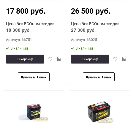
17 800
26 500
Как определить полярность?
руб.
руб.
Цена без ECOном скидки:
Цена без ECOном скидки:
0 - обратная
1 - прямая
3 - обратная
4 - прямая
18 300
27 300
руб.
руб.
Артикул: 66751
Артикул: 63025
В наличии
В наличии
Добавить
Добавить
Добавить
Доба
В корзину
В корзину
в
к
в
к
избранное
сравнению
избранное
сравн