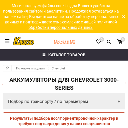
Мы используем файлы cookies для Вашего удобства
пользования сайтом и аналитики. Продолжая оставаться на
нашем сайте, Вы даёте согласие на обработку персональных
данных и подтверждаете ознакомление с нашей
политикой
обработки персональных данных.
0
0
Москва и МО
КАТАЛОГ ТОВАРОВ
По марке и модели
Chevrolet
АККУМУЛЯТОРЫ ДЛЯ CHEVROLET 3000-
SERIES
Подбор по транспорту / по параметрам
Результаты подбора носят ориентировочной характер и
ПО ПАРАМЕТРАМ
ПО ТРАНСПОРТУ
требуют подтверждения у наших специалистов