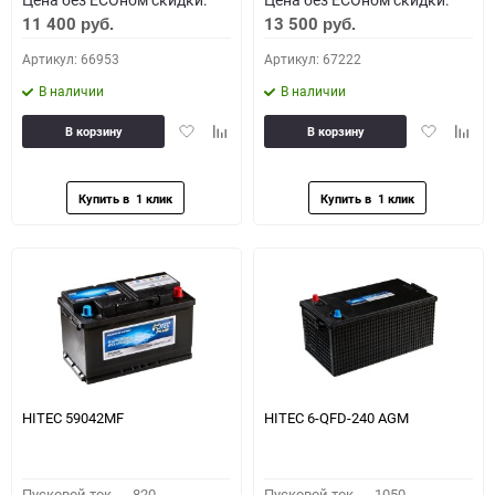
11 400
13 500
руб.
руб.
Артикул: 66953
Артикул: 67222
В наличии
В наличии
Добавить
Добавить
Добавить
Доба
В корзину
В корзину
в
к
в
к
избранное
сравнению
избранное
сравн
HITEC 59042MF
HITEC 6-QFD-240 AGM
Пусковой ток,
820
Пусковой ток,
1050