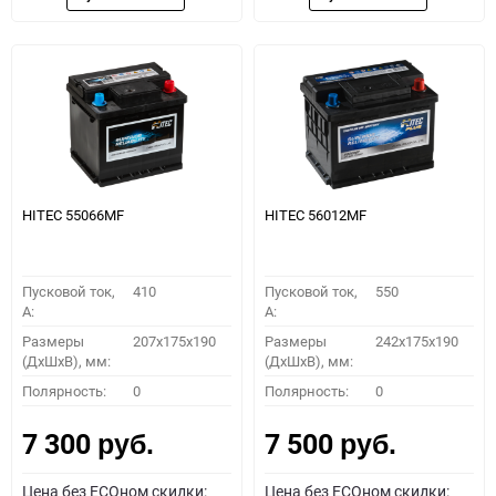
HITEC 55066MF
HITEC 56012MF
Пусковой ток,
410
Пусковой ток,
550
A:
A:
Размеры
207x175x190
Размеры
242x175x190
(ДхШхВ), мм:
(ДхШхВ), мм:
Полярность:
0
Полярность:
0
7 300
7 500
руб.
руб.
Цена без ECOном скидки:
Цена без ECOном скидки: