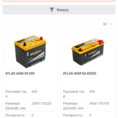
Фильтр
30
30
60
90
150
ATLAS AGM 35-650
ATLAS AGM SA 60520
Пусковой ток,
650
Пусковой ток,
950
A:
A:
Размеры
230x172x220
Размеры
393x175x190
(ДхШхВ), мм:
(ДхШхВ), мм:
ПОДОБРАТЬ
Полярность:
0
Полярность:
0