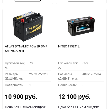
ATLAS DYNAMIC POWER SMF
HITEC 115E41L
SMF95D26FR
Пусковой ток,
700
Пусковой ток,
850
A:
A:
Размеры
260x172x220
Размеры
409x170x234
(ДхШхВ), мм:
(ДхШхВ), мм:
Полярность:
1
Полярность:
0
10 900
12 100
руб.
руб.
Цена без ECOном скидки:
Цена без ECOном скидки: