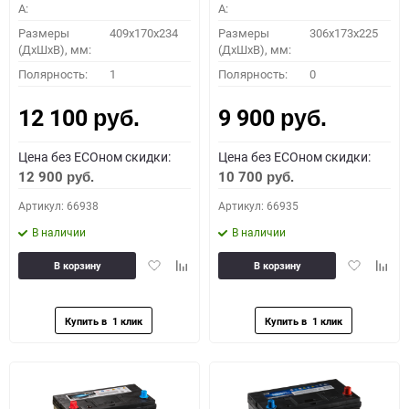
A:
A:
Размеры
409x170x234
Размеры
306x173x225
(ДхШхВ), мм:
(ДхШхВ), мм:
Полярность:
1
Полярность:
0
12 100
9 900
руб.
руб.
Цена без ECOном скидки:
Цена без ECOном скидки:
12 900
10 700
руб.
руб.
Артикул: 66938
Артикул: 66935
В наличии
В наличии
Добавить
Добавить
Добавить
Доба
В корзину
В корзину
в
к
в
к
избранное
сравнению
избранное
сравн