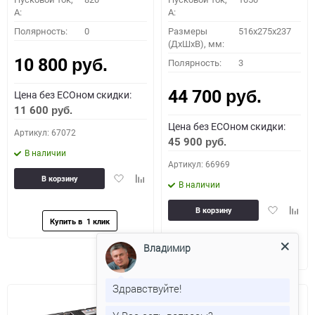
A:
A:
Полярность:
0
Размеры
516x275x237
(ДхШхВ), мм:
10 800
Полярность:
3
руб.
44 700
Цена без ECOном скидки:
руб.
11 600
руб.
Цена без ECOном скидки:
Артикул: 67072
45 900
руб.
В наличии
Артикул: 66969
Добавить
Добавить
В корзину
В наличии
в
к
избранное
сравнению
Добавить
Доба
В корзину
в
к
избранное
сравн
Владимир
Здравствуйте!