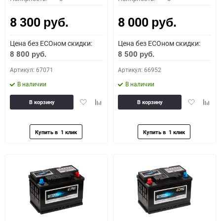
8 300
8 000
руб.
руб.
Цена без ECOном скидки:
Цена без ECOном скидки:
8 800
8 500
руб.
руб.
Артикул: 67071
Артикул: 66952
В наличии
В наличии
Добавить
Добавить
Добавить
Доба
В корзину
В корзину
в
к
в
к
избранное
сравнению
избранное
сравн