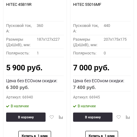
HITEC 45B19R
HITEC 55016MF
Пусковой ток,
360
Пусковой ток,
440
A:
A:
Размеры
187x127x227
Размеры
207x175x175
(ДхШхВ), мм:
(ДхШхВ), мм:
Полярность:
1
Полярность:
0
5 900
7 000
руб.
руб.
Цена без ECOном скидки:
Цена без ECOном скидки:
6 300
7 400
руб.
руб.
Артикул: 66940
Артикул: 66945
В наличии
В наличии
Добавить
Добавить
Добавить
Доба
В корзину
В корзину
в
к
в
к
избранное
сравнению
избранное
сравн