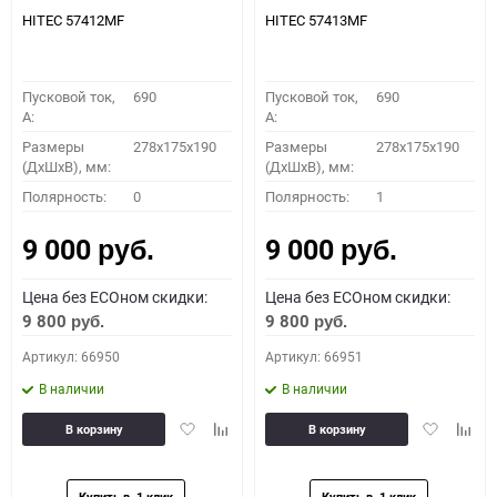
HITEC 57412MF
HITEC 57413MF
Пусковой ток,
690
Пусковой ток,
690
A:
A:
Размеры
278x175x190
Размеры
278x175x190
(ДхШхВ), мм:
(ДхШхВ), мм:
Полярность:
0
Полярность:
1
9 000
9 000
руб.
руб.
Цена без ECOном скидки:
Цена без ECOном скидки:
9 800
9 800
руб.
руб.
Артикул: 66950
Артикул: 66951
В наличии
В наличии
Добавить
Добавить
Добавить
Доба
В корзину
В корзину
в
к
в
к
избранное
сравнению
избранное
сравн