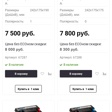
A:
A:
Размеры
242x175x190
Размеры
242x175x175
(ДхШхВ), мм:
(ДхШхВ), мм:
Полярность:
1
Полярность:
0
7 500
7 800
руб.
руб.
Цена без ECOном скидки:
Цена без ECOном скидки:
8 000
8 300
руб.
руб.
Артикул: 67287
Артикул: 67288
В наличии
В наличии
Добавить
Добавить
Добавить
Доба
В корзину
В корзину
в
к
в
к
избранное
сравнению
избранное
сравн