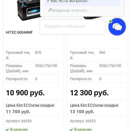
У Вас есть вопросы?
Владимир
печатает...
Введите сообщение
HITEC 60044MF
HITEC 61042MF
Пусковой ток,
870
Пусковой ток,
960
A:
A:
Размеры
353x175x190
Размеры
393x175x190
(ДхШхВ), мм:
(ДхШхВ), мм:
Полярность:
0
Полярность:
0
10 900
12 300
руб.
руб.
Цена без ECOном скидки:
Цена без ECOном скидки:
11 700
13 100
руб.
руб.
Артикул: 66954
Артикул: 66955
В наличии
В наличии