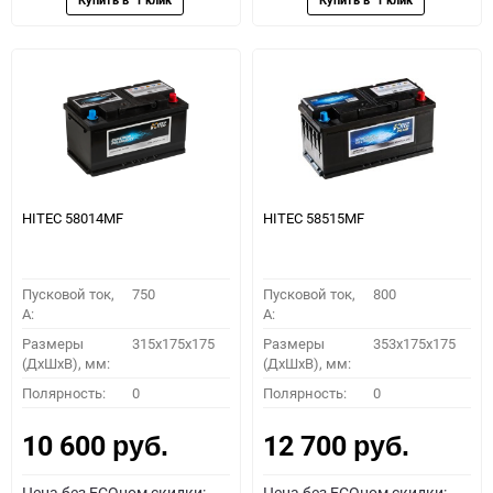
HITEC 58014MF
HITEC 58515MF
Пусковой ток,
750
Пусковой ток,
800
A:
A:
Размеры
315x175x175
Размеры
353x175x175
(ДхШхВ), мм:
(ДхШхВ), мм:
Полярность:
0
Полярность:
0
10 600
12 700
руб.
руб.
Цена без ECOном скидки:
Цена без ECOном скидки: