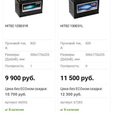
HITEC 125D31R
HITEC 130D31L
Пусковой ток,
820
Пусковой ток,
820
A:
A:
Размеры
306x173x225
Размеры
306x173x225
(ДхШхВ), мм:
(ДхШхВ), мм:
Полярность:
1
Полярность:
0
9 900
11 500
руб.
руб.
Цена без ECOном скидки:
Цена без ECOном скидки:
10 700
12 300
руб.
руб.
Артикул: 66936
Артикул: 67285
В наличии
В наличии