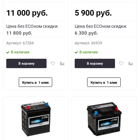
11 000
5 900
руб.
руб.
Цена без ECOном скидки:
Цена без ECOном скидки:
11 800
6 300
руб.
руб.
Артикул: 67284
Артикул: 66939
В наличии
В наличии
Добавить
Добавить
Добавить
Доба
В корзину
В корзину
в
к
в
к
избранное
сравнению
избранное
сравн