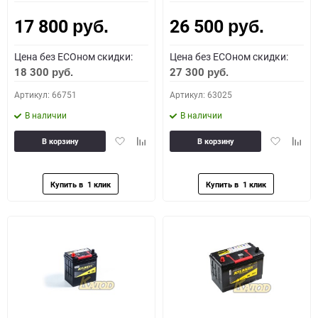
17 800
26 500
Как определить полярность?
руб.
руб.
Цена без ECOном скидки:
Цена без ECOном скидки:
0 - обратная
1 - прямая
3 - обратная
4 - прямая
18 300
27 300
руб.
руб.
Артикул: 66751
Артикул: 63025
В наличии
В наличии
Добавить
Добавить
Добавить
Доба
В корзину
В корзину
в
к
в
к
избранное
сравнению
избранное
сравн