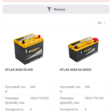
Фильтр
30
30
60
90
150
ATLAS AGM 35-650
ATLAS AGM SA 60520
Пусковой ток,
650
Пусковой ток,
950
A:
A:
Размеры
230x172x220
Размеры
393x175x190
(ДхШхВ), мм:
(ДхШхВ), мм:
ПОДОБРАТЬ
Полярность:
0
Полярность:
0