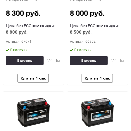
8 300
8 000
руб.
руб.
Цена без ECOном скидки:
Цена без ECOном скидки:
8 800
8 500
руб.
руб.
Артикул: 67071
Артикул: 66952
В наличии
В наличии
Добавить
Добавить
Добавить
Доба
В корзину
В корзину
в
к
в
к
избранное
сравнению
избранное
сравн