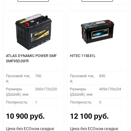
ATLAS DYNAMIC POWER SMF
HITEC 115E41L
SMF95D26FR
Пусковой ток,
700
Пусковой ток,
850
A:
A:
Размеры
260x172x220
Размеры
409x170x234
(ДхШхВ), мм:
(ДхШхВ), мм:
Полярность:
1
Полярность:
0
10 900
12 100
руб.
руб.
Цена без ECOном скидки:
Цена без ECOном скидки: