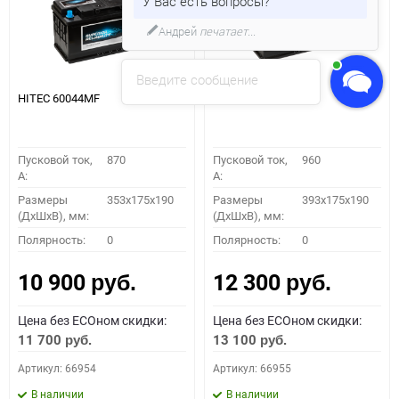
У Вас есть вопросы?
Андрей
печатает...
Введите сообщение
HITEC 60044MF
HITEC 61042MF
Пусковой ток,
870
Пусковой ток,
960
A:
A:
Размеры
353x175x190
Размеры
393x175x190
(ДхШхВ), мм:
(ДхШхВ), мм:
Полярность:
0
Полярность:
0
10 900
12 300
руб.
руб.
Цена без ECOном скидки:
Цена без ECOном скидки:
11 700
13 100
руб.
руб.
Артикул: 66954
Артикул: 66955
В наличии
В наличии