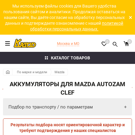
Мы используем файлы cookies для Вашего удобства
пользования сайтом и аналитики. Продолжая оставаться на
нашем сайте, Вы даёте согласие на обработку персональных
данных и подтверждаете ознакомление с нашей
политикой
обработки персональных данных.
0
0
Москва и МО
КАТАЛОГ ТОВАРОВ
По марке и модели
Mazda
АККУМУЛЯТОРЫ ДЛЯ MAZDA AUTOZAM
CLEF
Подбор по транспорту / по параметрам
Результаты подбора носят ориентировочной характер и
ПО ПАРАМЕТРАМ
ПО ТРАНСПОРТУ
требуют подтверждения у наших специалистов