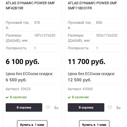
ATLAS DYNAMIC POWER SMF
ATLAS DYNAMIC POWER SMF
MF42B19R
SMF118D31FR
Пусковой ток,
370
Пусковой ток,
850
A:
A:
Размеры
187x127x220
Размеры
302x172x220
(ДхШхВ), мм:
(ДхШхВ), мм:
Полярность:
1
Полярность:
1
6 100
11 700
руб.
руб.
Цена без ECOном скидки:
Цена без ECOном скидки:
6 500
12 500
руб.
руб.
Артикул: 53623
Артикул: 63060
В наличии
В наличии
Добавить
Добавить
Добавить
Доба
В корзину
В корзину
в
к
в
к
избранное
сравнению
избранное
сравн