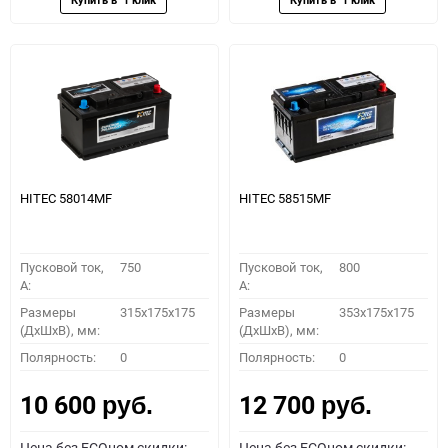
HITEC 58014MF
HITEC 58515MF
Пусковой ток,
750
Пусковой ток,
800
A:
A:
Размеры
315x175x175
Размеры
353x175x175
(ДхШхВ), мм:
(ДхШхВ), мм:
Полярность:
0
Полярность:
0
10 600
12 700
руб.
руб.
Цена без ECOном скидки:
Цена без ECOном скидки: