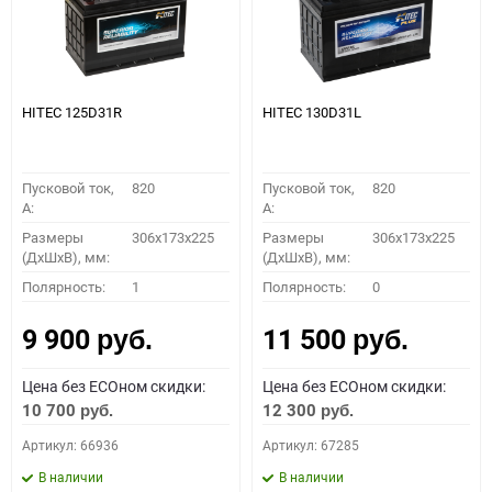
HITEC 125D31R
HITEC 130D31L
Пусковой ток,
820
Пусковой ток,
820
A:
A:
Размеры
306x173x225
Размеры
306x173x225
(ДхШхВ), мм:
(ДхШхВ), мм:
Полярность:
1
Полярность:
0
9 900
11 500
руб.
руб.
Цена без ECOном скидки:
Цена без ECOном скидки:
10 700
12 300
руб.
руб.
Артикул: 66936
Артикул: 67285
В наличии
В наличии