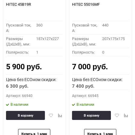
HITEC 45B19R
HITEC 55016MF
Пусковой ток,
360
Пусковой ток,
440
A:
A:
Размеры
187x127x227
Размеры
207x175x175
(ДхШхВ), мм:
(ДхШхВ), мм:
Полярность:
1
Полярность:
0
5 900
7 000
руб.
руб.
Цена без ECOном скидки:
Цена без ECOном скидки:
6 300
7 400
руб.
руб.
Артикул: 66940
Артикул: 66945
В наличии
В наличии
Добавить
Добавить
Добавить
Доба
В корзину
В корзину
в
к
в
к
избранное
сравнению
избранное
сравн