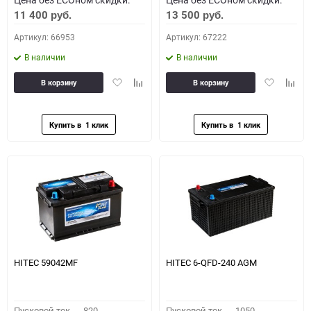
11 400
13 500
руб.
руб.
Артикул: 66953
Артикул: 67222
В наличии
В наличии
Добавить
Добавить
Добавить
Доба
В корзину
В корзину
в
к
в
к
избранное
сравнению
избранное
сравн
HITEC 59042MF
HITEC 6-QFD-240 AGM
Пусковой ток,
820
Пусковой ток,
1050