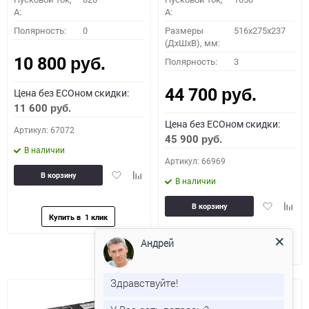
A:
A:
Полярность:
0
Размеры
516x275x237
(ДхШхВ), мм:
10 800
Полярность:
3
руб.
44 700
Цена без ECOном скидки:
руб.
11 600
руб.
Цена без ECOном скидки:
Артикул: 67072
45 900
руб.
В наличии
Артикул: 66969
Добавить
Добавить
В корзину
В наличии
в
к
избранное
сравнению
Добавить
Доба
В корзину
в
к
избранное
сравн
Андрей
Здравствуйте!