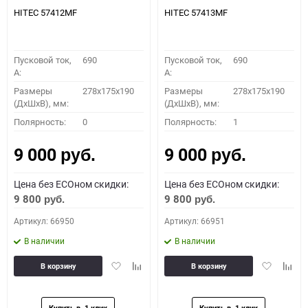
HITEC 57412MF
HITEC 57413MF
Пусковой ток,
690
Пусковой ток,
690
A:
A:
Размеры
278x175x190
Размеры
278x175x190
(ДхШхВ), мм:
(ДхШхВ), мм:
Полярность:
0
Полярность:
1
9 000
9 000
руб.
руб.
Цена без ECOном скидки:
Цена без ECOном скидки:
9 800
9 800
руб.
руб.
Артикул: 66950
Артикул: 66951
В наличии
В наличии
Добавить
Добавить
Добавить
Доба
В корзину
В корзину
в
к
в
к
избранное
сравнению
избранное
сравн