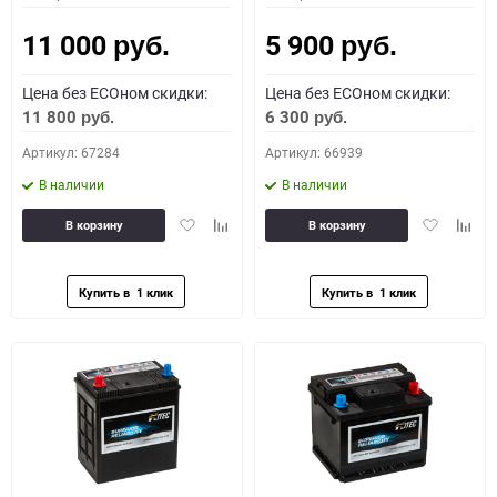
11 000
5 900
руб.
руб.
Цена без ECOном скидки:
Цена без ECOном скидки:
11 800
6 300
руб.
руб.
Артикул: 67284
Артикул: 66939
В наличии
В наличии
Добавить
Добавить
Добавить
Доба
В корзину
В корзину
в
к
в
к
избранное
сравнению
избранное
сравн