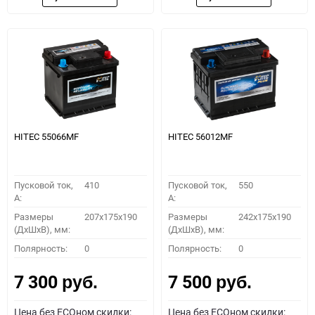
HITEC 55066MF
HITEC 56012MF
Пусковой ток,
410
Пусковой ток,
550
A:
A:
Размеры
207x175x190
Размеры
242x175x190
(ДхШхВ), мм:
(ДхШхВ), мм:
Полярность:
0
Полярность:
0
7 300
7 500
руб.
руб.
Цена без ECOном скидки:
Цена без ECOном скидки: