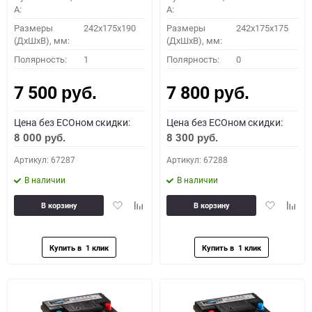
A:
A:
Размеры
242x175x190
Размеры
242x175x175
(ДхШхВ), мм:
(ДхШхВ), мм:
Полярность:
1
Полярность:
0
7 500
7 800
руб.
руб.
Цена без ECOном скидки:
Цена без ECOном скидки:
8 000
8 300
руб.
руб.
Артикул: 67287
Артикул: 67288
В наличии
В наличии
Добавить
Добавить
Добавить
Доба
В корзину
В корзину
в
к
в
к
избранное
сравнению
избранное
сравн