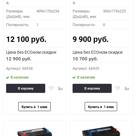
A:
A:
Размеры
409x170x234
Размеры
306x173x225
(ДхШхВ), мм:
(ДхШхВ), мм:
Полярность:
1
Полярность:
0
12 100
9 900
руб.
руб.
Цена без ECOном скидки:
Цена без ECOном скидки:
12 900
10 700
руб.
руб.
Артикул: 66938
Артикул: 66935
В наличии
В наличии
Добавить
Добавить
Добавить
Доба
В корзину
В корзину
в
к
в
к
избранное
сравнению
избранное
сравн