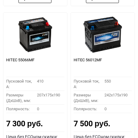
HITEC 55066MF
HITEC 56012MF
Пусковой ток,
410
Пусковой ток,
550
A:
A:
Размеры
207x175x190
Размеры
242x175x190
(ДхШхВ), мм:
(ДхШхВ), мм:
Полярность:
0
Полярность:
0
7 300
7 500
руб.
руб.
Цена без ECOном скидки:
Цена без ECOном скидки: