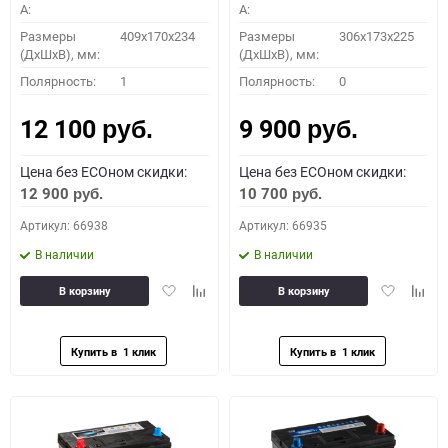
A:
A:
Размеры
409x170x234
Размеры
306x173x225
(ДхШхВ), мм:
(ДхШхВ), мм:
Полярность:
1
Полярность:
0
12 100
9 900
руб.
руб.
Цена без ECOном скидки:
Цена без ECOном скидки:
12 900
10 700
руб.
руб.
Артикул: 66938
Артикул: 66935
В наличии
В наличии
Добавить
Добавить
Добавить
Доба
В корзину
В корзину
в
к
в
к
избранное
сравнению
избранное
сравн