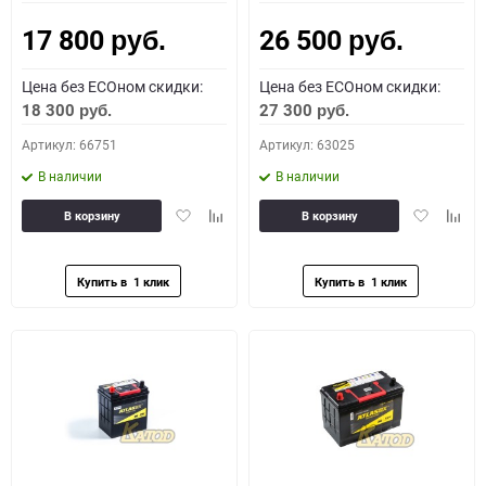
17 800
26 500
Как определить полярность?
руб.
руб.
Цена без ECOном скидки:
Цена без ECOном скидки:
0 - обратная
1 - прямая
3 - обратная
4 - прямая
18 300
27 300
руб.
руб.
Артикул: 66751
Артикул: 63025
В наличии
В наличии
Добавить
Добавить
Добавить
Доба
В корзину
В корзину
в
к
в
к
избранное
сравнению
избранное
сравн