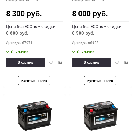
8 300
8 000
руб.
руб.
Цена без ECOном скидки:
Цена без ECOном скидки:
8 800
8 500
руб.
руб.
Артикул: 67071
Артикул: 66952
В наличии
В наличии
Добавить
Добавить
Добавить
Доба
В корзину
В корзину
в
к
в
к
избранное
сравнению
избранное
сравн