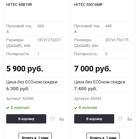
HITEC 45B19R
HITEC 55016MF
Пусковой ток,
360
Пусковой ток,
440
A:
A:
Размеры
187x127x227
Размеры
207x175x175
(ДхШхВ), мм:
(ДхШхВ), мм:
Полярность:
1
Полярность:
0
5 900
7 000
руб.
руб.
Цена без ECOном скидки:
Цена без ECOном скидки:
6 300
7 400
руб.
руб.
Артикул: 66940
Артикул: 66945
В наличии
В наличии
Добавить
Добавить
Добавить
Доба
В корзину
В корзину
в
к
в
к
избранное
сравнению
избранное
сравн