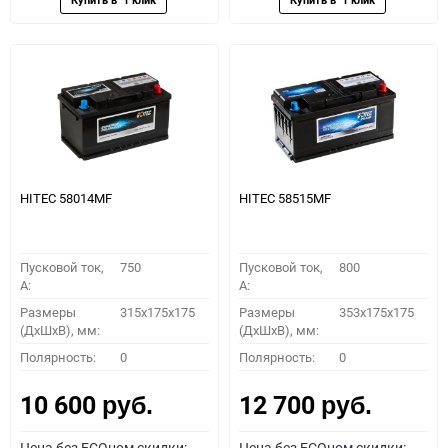
HITEC 58014MF
HITEC 58515MF
Пусковой ток,
750
Пусковой ток,
800
A:
A:
Размеры
315x175x175
Размеры
353x175x175
(ДхШхВ), мм:
(ДхШхВ), мм:
Полярность:
0
Полярность:
0
10 600
12 700
руб.
руб.
Цена без ECOном скидки:
Цена без ECOном скидки: