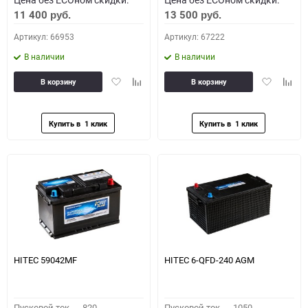
11 400
13 500
руб.
руб.
Артикул: 66953
Артикул: 67222
В наличии
В наличии
Добавить
Добавить
Добавить
Доба
В корзину
В корзину
в
к
в
к
избранное
сравнению
избранное
сравн
HITEC 59042MF
HITEC 6-QFD-240 AGM
Пусковой ток,
820
Пусковой ток,
1050