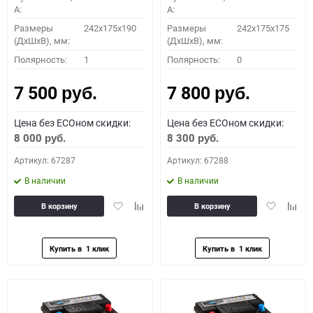
A:
A:
Размеры
242x175x190
Размеры
242x175x175
(ДхШхВ), мм:
(ДхШхВ), мм:
Полярность:
1
Полярность:
0
7 500
7 800
руб.
руб.
Цена без ECOном скидки:
Цена без ECOном скидки:
8 000
8 300
руб.
руб.
Артикул: 67287
Артикул: 67288
В наличии
В наличии
Добавить
Добавить
Добавить
Доба
В корзину
В корзину
в
к
в
к
избранное
сравнению
избранное
сравн