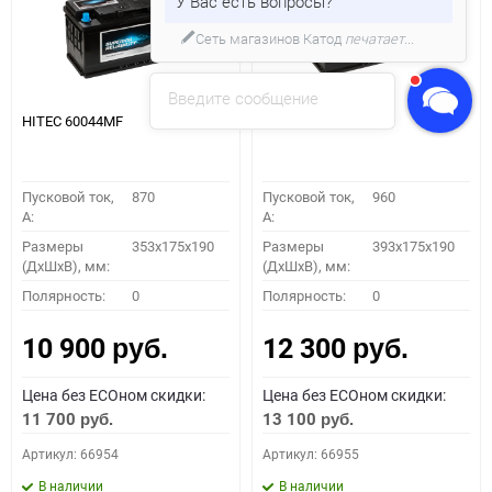
У Вас есть вопросы?
Сеть магазинов Катод
печатает...
Введите сообщение
HITEC 60044MF
HITEC 61042MF
Пусковой ток,
870
Пусковой ток,
960
A:
A:
Размеры
353x175x190
Размеры
393x175x190
(ДхШхВ), мм:
(ДхШхВ), мм:
Полярность:
0
Полярность:
0
10 900
12 300
руб.
руб.
Цена без ECOном скидки:
Цена без ECOном скидки:
11 700
13 100
руб.
руб.
Артикул: 66954
Артикул: 66955
В наличии
В наличии