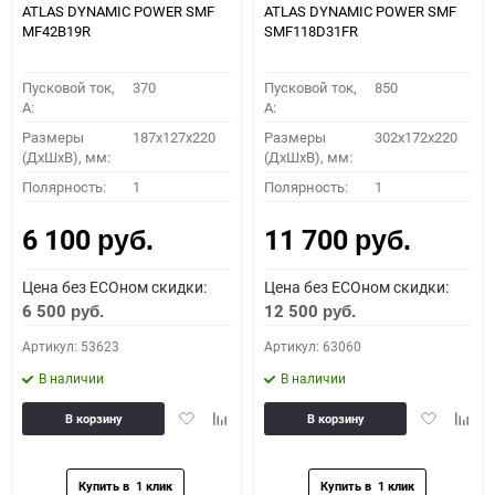
ATLAS DYNAMIC POWER SMF
ATLAS DYNAMIC POWER SMF
MF42B19R
SMF118D31FR
Пусковой ток,
370
Пусковой ток,
850
A:
A:
Размеры
187x127x220
Размеры
302x172x220
(ДхШхВ), мм:
(ДхШхВ), мм:
Полярность:
1
Полярность:
1
6 100
11 700
руб.
руб.
Цена без ECOном скидки:
Цена без ECOном скидки:
6 500
12 500
руб.
руб.
Артикул: 53623
Артикул: 63060
В наличии
В наличии
Добавить
Добавить
Добавить
Доба
В корзину
В корзину
в
к
в
к
избранное
сравнению
избранное
сравн