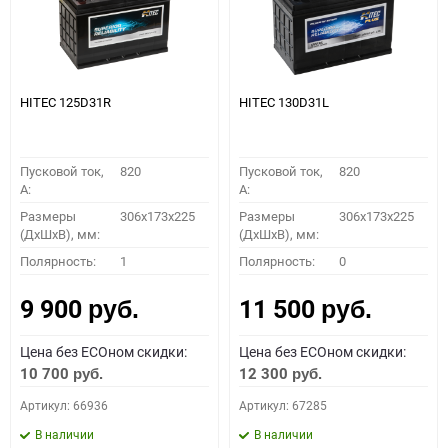
HITEC 125D31R
HITEC 130D31L
Пусковой ток,
820
Пусковой ток,
820
A:
A:
Размеры
306x173x225
Размеры
306x173x225
(ДхШхВ), мм:
(ДхШхВ), мм:
Полярность:
1
Полярность:
0
9 900
11 500
руб.
руб.
Цена без ECOном скидки:
Цена без ECOном скидки:
10 700
12 300
руб.
руб.
Артикул: 66936
Артикул: 67285
В наличии
В наличии