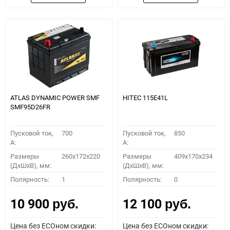
ATLAS DYNAMIC POWER SMF
HITEC 115E41L
SMF95D26FR
Пусковой ток,
700
Пусковой ток,
850
A:
A:
Размеры
260x172x220
Размеры
409x170x234
(ДхШхВ), мм:
(ДхШхВ), мм:
Полярность:
1
Полярность:
0
10 900
12 100
руб.
руб.
Цена без ECOном скидки:
Цена без ECOном скидки: