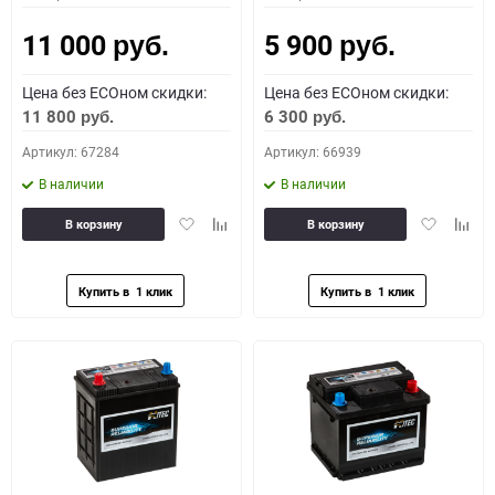
11 000
5 900
руб.
руб.
Цена без ECOном скидки:
Цена без ECOном скидки:
11 800
6 300
руб.
руб.
Артикул: 67284
Артикул: 66939
В наличии
В наличии
Добавить
Добавить
Добавить
Доба
В корзину
В корзину
в
к
в
к
избранное
сравнению
избранное
сравн