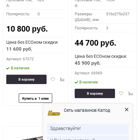
A:
A:
Полярность:
0
Размеры
516x275x237
(ДхШхВ), мм:
10 800
Полярность:
3
руб.
44 700
Цена без ECOном скидки:
руб.
11 600
руб.
Цена без ECOном скидки:
Артикул: 67072
45 900
руб.
В наличии
Артикул: 66969
Добавить
Добавить
В корзину
В наличии
в
к
избранное
сравнению
Добавить
Доба
В корзину
в
к
избранное
сравн
Сеть магазинов Катод
Здравствуйте!