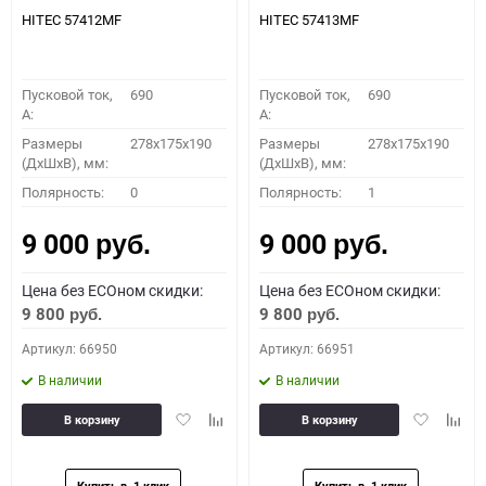
HITEC 57412MF
HITEC 57413MF
Пусковой ток,
690
Пусковой ток,
690
A:
A:
Размеры
278x175x190
Размеры
278x175x190
(ДхШхВ), мм:
(ДхШхВ), мм:
Полярность:
0
Полярность:
1
9 000
9 000
руб.
руб.
Цена без ECOном скидки:
Цена без ECOном скидки:
9 800
9 800
руб.
руб.
Артикул: 66950
Артикул: 66951
В наличии
В наличии
Добавить
Добавить
Добавить
Доба
В корзину
В корзину
в
к
в
к
избранное
сравнению
избранное
сравн