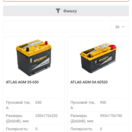
Фильтр
30
30
60
90
150
ATLAS AGM 35-650
ATLAS AGM SA 60520
Пусковой ток,
650
Пусковой ток,
950
A:
A:
Размеры
230x172x220
Размеры
393x175x190
(ДхШхВ), мм:
(ДхШхВ), мм:
ПОДОБРАТЬ
Полярность:
0
Полярность:
0