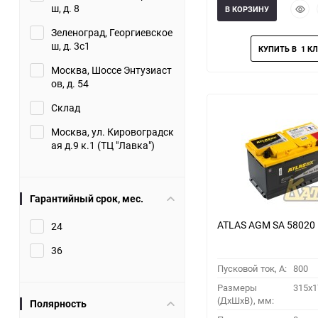
Быст
ш, д. 8
В КОРЗИНУ
прос
Зеленоград, Георгиевское
ш, д. 3с1
Москва, Шоссе Энтузиаст
ов, д. 54
Склад
Москва, ул. Кировоградск
ая д.9 к.1 (ТЦ "Лавка")
Гарантийный срок, мес.
ATLAS AGM SA 58020
24
36
Пусковой ток, A:
800
Размеры
315x1
(ДхШхВ), мм:
Полярность