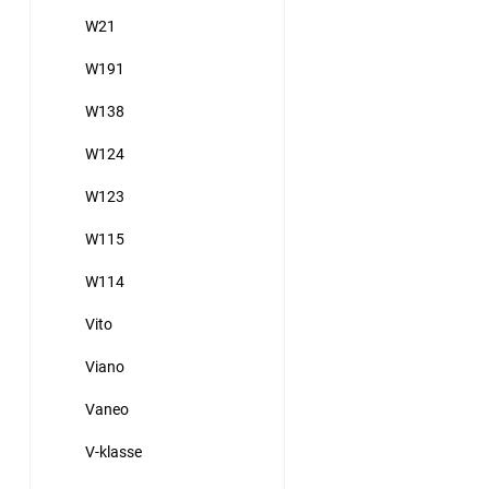
W21
W191
W138
W124
W123
W115
W114
Vito
Viano
Vaneo
V-klasse