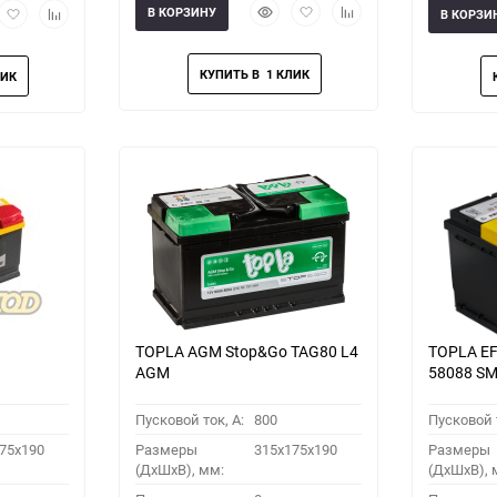
Быстрый
Добавить
Добавить
рый
Добавить
Добавить
В КОРЗИНУ
В КОРЗИ
просмотр
в
к
мотр
в
к
избранное
сравнению
избранное
сравнению
TOPLA AGM Stop&Go TAG80 L4
TOPLA EF
AGM
58088 S
Пусковой ток, A:
800
Пусковой т
75x190
Размеры
315x175x190
Размеры
(ДхШхВ), мм:
(ДхШхВ), 