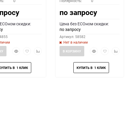
ть:
0
Полярность:
0
апросу
по запросу
 ECOном скидки:
Цена без ECOном скидки:
су
по запросу
64855
Артикул: 58582
аличии
Нет в наличии
Быстрый
Добавить
Добавить
Быстрый
Добавить
Добавить
НУ
В КОРЗИНУ
просмотр
в
к
просмотр
в
к
избранное
сравнению
избранное
сравнени