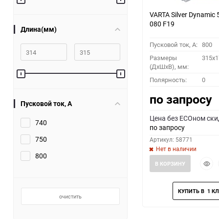
VARTA Silver Dynamic 
080 F19
Длина(мм)
Пусковой ток, A:
800
Размеры
315x1
(ДхШхВ), мм:
Полярность:
0
по запросу
Пусковой ток, A
Цена без ECOном ски
740
по запросу
750
Артикул: 58771
Нет в наличии
800
Быст
В КОРЗИНУ
прос
очистить