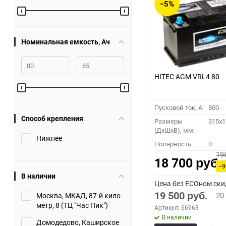
−5%
60
90
Номинальная емкость, Ач
150
HITEC AGM VRL4 80
Пусковой ток, A:
800
Способ крепления
Размеры
315x1
(ДхШхВ), мм:
Нижнее
Полярность:
0
19
18 700
руб.
−
В наличии
Цена без ECOном ски
19 500
20
Москва, МКАД, 87-й кило
руб.
метр, 8 (ТЦ "Час Пик")
Артикул: 66963
В наличии
Домодедово, Каширское