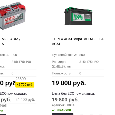
GM 80 AGM /
TOPLA AGM Stop&Go TAG80 L4
0.A
AGM
ок, A:
800
Пусковой ток, A:
800
315x175x190
Размеры
315x175x190
мм:
(ДхШхВ), мм:
ть:
0
Полярность:
0
23600
00
19 000
руб.
руб.
−2 700
руб.
 ECOном скидки:
Цена без ECOном скидки:
0
19 800
24 400
руб.
руб.
руб.
Артикул: 68084
62905
В наличии
ии