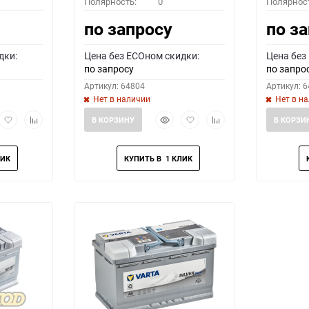
Полярность:
0
Полярнос
по запросу
по з
дки:
Цена без ECOном скидки:
Цена без
по запросу
по запро
Артикул: 64804
Артикул: 
Нет в наличии
Нет в н
рый
Добавить
Добавить
Быстрый
Добавить
Добавить
В КОРЗИНУ
В КОРЗИ
мотр
в
к
просмотр
в
к
избранное
сравнению
избранное
сравнению