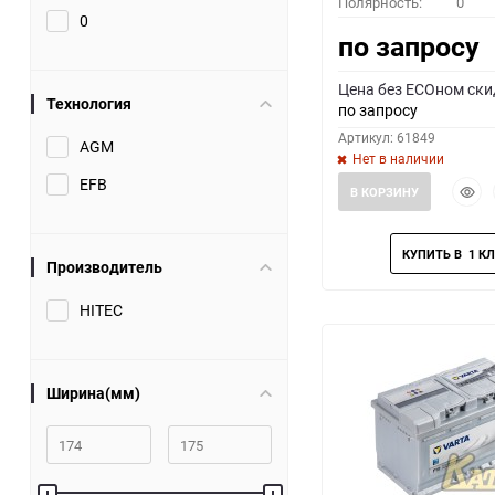
Полярность:
0
0
по запросу
Цена без ECOном ски
Технология
по запросу
Артикул: 61849
AGM
Нет в наличии
EFB
Быст
В КОРЗИНУ
прос
Производитель
HITEC
Ширина(мм)