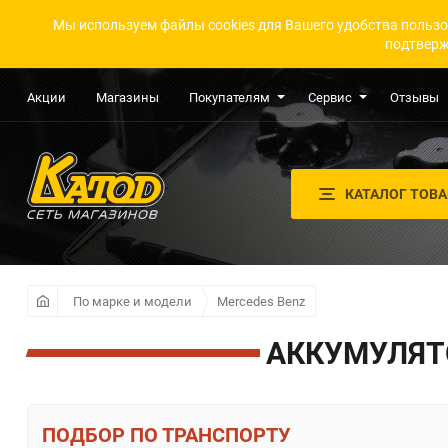
Мы используем файлы cookies для Вашего удобства пользо
подтверж
Акции
Магазины
Покупателям
Сервис
Отзывы
КАТАЛОГ ТОВ
По марке и модели
Mercedes Benz
АККУМУЛЯТО
ПО ТРАНСПОРТУ