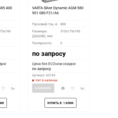
585 400
VARTA Silver Dynamic AGM 580
901 080 F21/A6
Пусковой ток, A:
800
75x190
Размеры
315x175x190
(ДхШхВ), мм:
Полярность:
0
по запросу
дки:
Цена без ECOном скидки:
по запросу
Артикул: 60744
Нет в наличии
рый
Добавить
Добавить
Быстрый
Добавить
Добавить
В КОРЗИНУ
мотр
в
к
просмотр
в
к
избранное
сравнению
избранное
сравнению