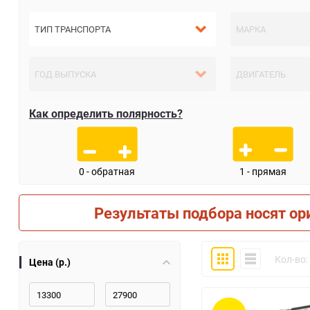
Как определить полярность?
0 - обратная
1 - прямая
Результаты подбора носят ор
Плитка
Компактно
Кол-во:
Цена (р.)
30