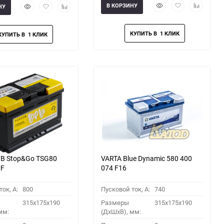
Быстрый
Добавить
Добавить
Быстрый
Добавить
Добавить
В КОРЗИНУ
НУ
просмотр
в
к
просмотр
в
к
избранное
сравнени
избранное
сравнению
B Stop&Go TSG80
VARTA Blue Dynamic 580 400
MF
074 F16
ок, A:
800
Пусковой ток, A:
740
315x175x190
Размеры
315x175x190
мм:
(ДхШхВ), мм: