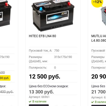
−12%
HITEC EFB LN4 80
MUTLU A
L4.80.08
Пусковой ток, A:
750
Пусковой т
75x190
Размеры
315x175x190
Размеры
(ДхШхВ), мм:
(ДхШхВ), 
Полярность:
0
Полярнос
600
12 500
20 9
руб.
900
руб.
дки:
Цена без ECOном скидки:
Цена без
13 300
21 70
 400
руб.
руб.
Артикул: 66961
Артикул: 
В наличии
В налич