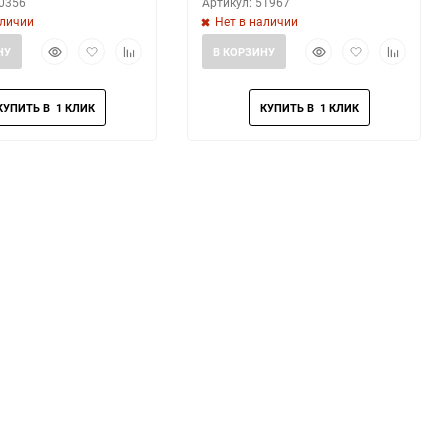
60356
Артикул: 51967
аличии
Нет в наличии
Быстрый
Добавить
Добавить
Быстрый
Добавить
Добавить
НУ
В КОРЗИНУ
просмотр
в
к
просмотр
в
к
избранное
сравнению
избранное
сравнени