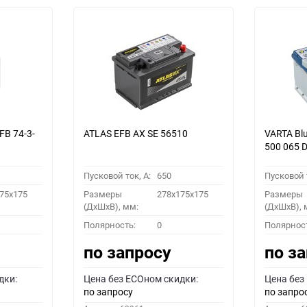
ATLAS EFB AX SE 56510
VARTA Bl
500 065 
Пусковой ток, A:
650
Пусковой т
75x175
Размеры
278x175x175
Размеры
(ДхШхВ), мм:
(ДхШхВ), 
Полярность:
0
Полярнос
по запросу
по з
дки:
Цена без ECOном скидки:
Цена без
по запросу
по запро