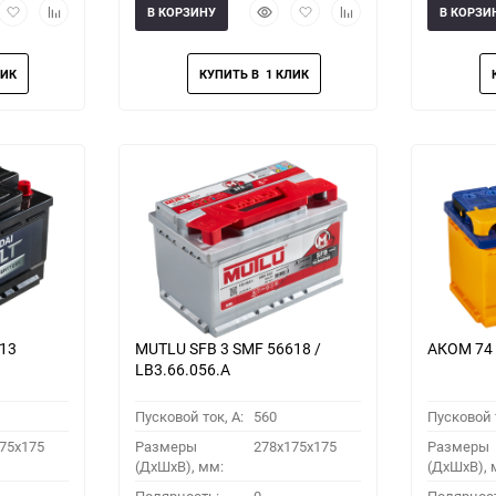
рый
Добавить
Добавить
Быстрый
Добавить
Добавить
В КОРЗИНУ
В КОРЗИ
мотр
в
к
просмотр
в
к
избранное
сравнению
избранное
сравнению
113
MUTLU SFB 3 SMF 56618 /
АКОМ 74 
LB3.66.056.A
Пусковой ток, A:
560
Пусковой т
75x175
Размеры
278x175x175
Размеры
(ДхШхВ), мм:
(ДхШхВ), 