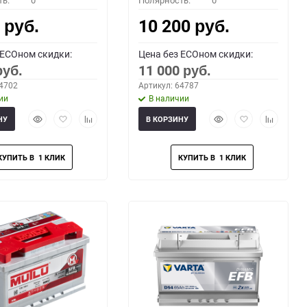
ть:
0
Полярность:
0
0
10 200
руб.
руб.
 ECOном скидки:
Цена без ECOном скидки:
11 000
руб.
руб.
64702
Артикул: 64787
ии
В наличии
Быстрый
Добавить
Добавить
Быстрый
Добавить
Добавить
НУ
В КОРЗИНУ
просмотр
в
к
просмотр
в
к
избранное
сравнению
избранное
сравнени