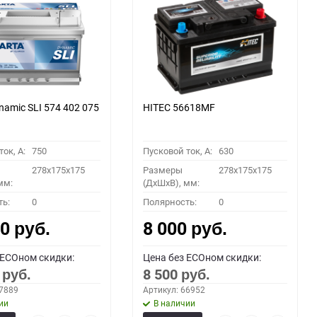
namic SLI 574 402 075
HITEC 56618MF
ок, A:
750
Пусковой ток, A:
630
278x175x175
Размеры
278x175x175
мм:
(ДхШхВ), мм:
ть:
0
Полярность:
0
00
8 000
руб.
руб.
 ECOном скидки:
Цена без ECOном скидки:
0
8 500
руб.
руб.
67889
Артикул: 66952
ии
В наличии