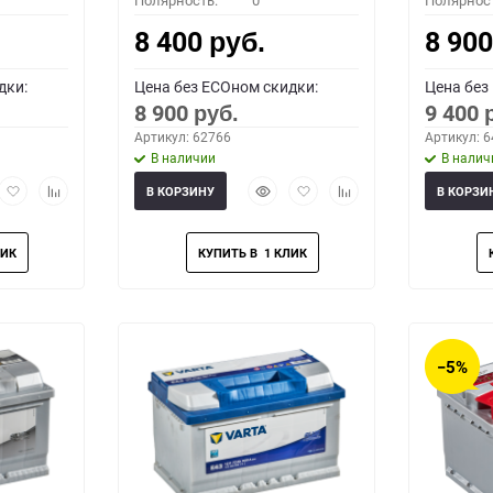
Полярность:
0
Полярнос
8 400
8 90
руб.
дки:
Цена без ECOном скидки:
Цена без
8 900
9 400
руб.
Артикул: 62766
Артикул: 
В наличии
В налич
рый
Добавить
Добавить
Быстрый
Добавить
Добавить
В КОРЗИНУ
В КОРЗИ
мотр
в
к
просмотр
в
к
избранное
сравнению
избранное
сравнению
−5%