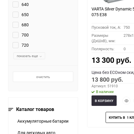
640
VARTA Silver Dynamic 
650
075 E38
680
Пусковой ток, A:
750
700
Размеры
278x1
(ДхШхВ), мм:
720
Полярность:
0
показать еще
13 300
руб.
Цена без ECOном ски
очистить
13 800
руб.
Артикул: 51910
В наличии
Быст
В КОРЗИНУ
прос
Каталог товаров
Аккумуляторные батареи
Для легковых авто