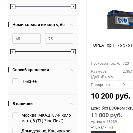
60
90
Номинальная емкость, Ач
150
TOPLA Top TT75 5751
Пусковой ток, A:
720
Способ крепления
Размеры
278x1
(ДхШхВ), мм:
Нижнее
Полярность:
0
10 200
руб.
В наличии
Цена без ECOном ски
11 000
Москва, МКАД, 87-й кило
руб.
метр, 8 (ТЦ "Час Пик")
Артикул: 68239
В наличии
Домодедово, Каширское