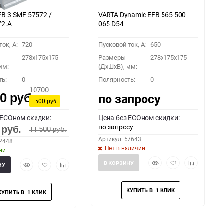
B 3 SMF 57572 /
VARTA Dynamic EFB 565 500
72.A
065 D54
ок, A:
720
Пусковой ток, A:
650
278x175x175
Размеры
278x175x175
мм:
(ДхШхВ), мм:
ть:
0
Полярность:
0
10700
00
по запросу
руб.
−500
руб.
 ECOном скидки:
Цена без ECOном скидки:
по запросу
0
11 500
руб.
руб.
Артикул: 57643
62448
Нет в наличии
ии
Быстрый
Добавить
Добавить
Быстрый
Добавить
Добавить
В КОРЗИНУ
НУ
просмотр
в
к
просмотр
в
к
избранное
сравнени
избранное
сравнению