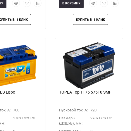
Быстрый
Добавить
Добавить
Быстрый
Добавить
Добавить
НУ
В КОРЗИНУ
просмотр
в
к
просмотр
в
к
избранное
сравнению
избранное
сравнени
LB Евро
TOPLA Top TT75 57510 SMF
ок, A:
700
Пусковой ток, A:
720
278x175x175
Размеры
278x175x175
мм:
(ДхШхВ), мм: