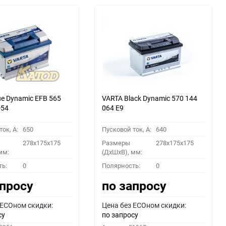
ue Dynamic EFB 565
VARTA Black Dynamic 570 144
D54
064 E9
ок, A:
650
Пусковой ток, A:
640
278x175x175
Размеры
278x175x175
мм:
(ДхШхВ), мм:
ть:
0
Полярность:
0
апросу
по запросу
 ECOном скидки:
Цена без ECOном скидки:
су
по запросу