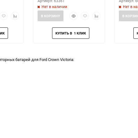
Артикул: 63361
Артикул: 
Нет в наличии
Нет в н
рый
Добавить
Добавить
Быстрый
Добавить
Добавить
В КОРЗИНУ
В КОРЗИ
мотр
в
к
просмотр
в
к
избранное
сравнению
избранное
сравнению
орных батарей для Ford Crown Victoria: