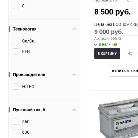
Полярность:
0
0
8 500
руб.
Цена без ECOном ски
Технология
9 000
руб.
Артикул: 66672
Ca/Ca
В наличии
EFB
Быст
В КОРЗИНУ
прос
Производитель
HITEC
Пусковой ток, A
560
630