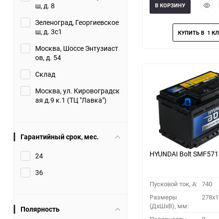
Быст
ш, д. 8
В КОРЗИНУ
прос
Зеленоград, Георгиевское
ш, д. 3с1
Москва, Шоссе Энтузиаст
ов, д. 54
Склад
Москва, ул. Кировоградск
ая д.9 к.1 (ТЦ "Лавка")
Гарантийный срок, мес.
HYUNDAI Bolt SMF57
24
36
Пусковой ток, A:
740
Размеры
278x1
(ДхШхВ), мм:
Полярность