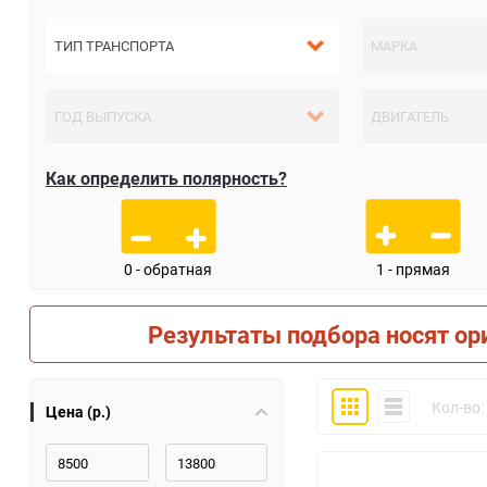
Как определить полярность?
0 - обратная
1 - прямая
Результаты подбора носят ор
Плитка
Компактно
Кол-во:
Цена (р.)
30