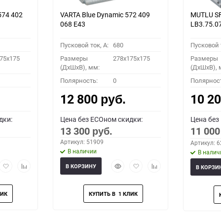
574 402
VARTA Blue Dynamic 572 409
MUTLU SF
068 E43
LB3.75.0
Пусковой ток, A:
680
Пусковой т
75x175
Размеры
278x175x175
Размеры
(ДхШхВ), мм:
(ДхШхВ), 
Полярность:
0
Полярнос
12 800
10 2
руб.
дки:
Цена без ECOном скидки:
Цена без
13 300
11 00
руб.
Артикул: 51909
Артикул: 
В наличии
В налич
рый
Добавить
Добавить
Быстрый
Добавить
Добавить
В КОРЗИНУ
В КОРЗИ
мотр
в
к
просмотр
в
к
избранное
сравнению
избранное
сравнению