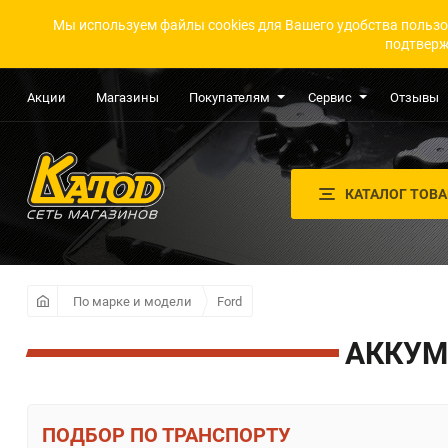
Мы используем файлы cookies для Вашего удобства пользо
подтверж
Акции
Магазины
Покупателям
Сервис
Отзывы
КАТАЛОГ ТОВ
По марке и модели
Ford
АККУМ
ПО ТРАНСПОРТУ