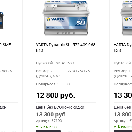
0 SMF
VARTA Dynamic SLI 572 409 068
VARTA Dy
E43
E38
Пусковой ток, A:
680
Пусковой т
75x175
Размеры
278x175x175
Размеры
(ДхШхВ), мм:
(ДхШхВ), 
Полярность:
0
Полярнос
12 800
13 3
руб.
дки:
Цена без ECOном скидки:
Цена без
13 300
13 80
руб.
Артикул: 67893
Артикул: 
В наличии
В налич