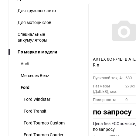
Для грузовых авто
Для мотоциклов
Специальные
аккумуляторы
По марке и модели
АКТЕХ 6СТ-74EFB ATEFB 74-3-
Audi
R-n
Mercedes Benz
Пусковой ток, A:
680
Размеры
278x1
Ford
(ДхШхВ), мм:
Ford Windstar
Полярность:
0
по запросу
Ford Transit
Ford Tourneo Custom
Цена без ECOном ски
по запросу
Ford Tourneo Courier