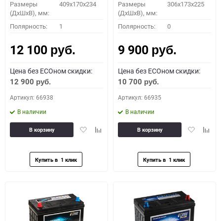
Размеры
409x170x234
Размеры
306x173x225
(ДхШхВ), мм:
(ДхШхВ), мм:
Полярность:
1
Полярность:
0
12 100
9 900
руб.
руб.
Цена без ECOном скидки:
Цена без ECOном скидки:
12 900
10 700
руб.
руб.
Артикул: 66938
Артикул: 66935
В наличии
В наличии
Добавить
Добавить
Добавить
Доба
В корзину
В корзину
в
к
в
к
избранное
сравнению
избранное
сравн