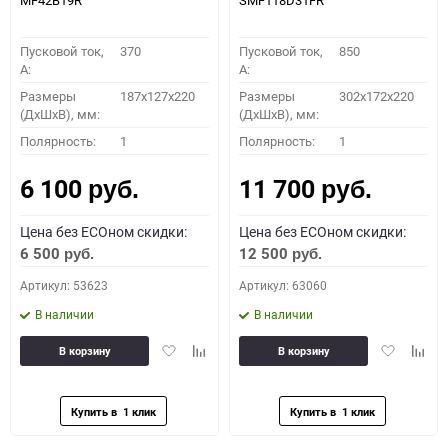
MF42B19R
SMF118D31FR
Пусковой ток,
370
Пусковой ток,
850
A:
A:
Размеры
187x127x220
Размеры
302x172x220
(ДхШхВ), мм:
(ДхШхВ), мм:
Полярность:
1
Полярность:
1
6 100
11 700
руб.
руб.
Цена без ECOном скидки:
Цена без ECOном скидки:
6 500
12 500
руб.
руб.
Артикул: 53623
Артикул: 63060
В наличии
В наличии
Добавить
Добавить
Добавить
Доба
В корзину
В корзину
в
к
в
к
избранное
сравнению
избранное
сравн