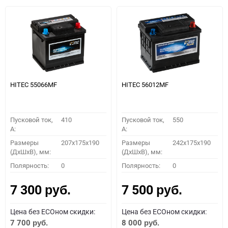
HITEC 55066MF
HITEC 56012MF
Пусковой ток,
410
Пусковой ток,
550
A:
A:
Размеры
207x175x190
Размеры
242x175x190
(ДхШхВ), мм:
(ДхШхВ), мм:
Полярность:
0
Полярность:
0
7 300
7 500
руб.
руб.
Цена без ECOном скидки:
Цена без ECOном скидки:
7 700
8 000
руб.
руб.