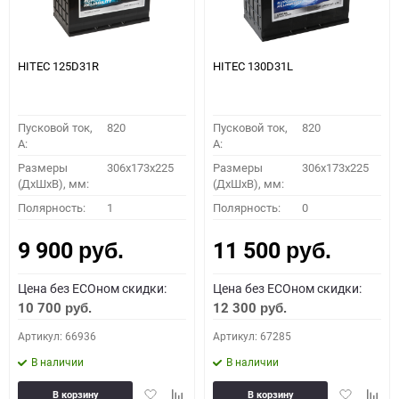
HITEC 125D31R
HITEC 130D31L
Пусковой ток,
820
Пусковой ток,
820
A:
A:
Размеры
306x173x225
Размеры
306x173x225
(ДхШхВ), мм:
(ДхШхВ), мм:
Полярность:
1
Полярность:
0
9 900
11 500
руб.
руб.
Цена без ECOном скидки:
Цена без ECOном скидки:
10 700
12 300
руб.
руб.
Артикул: 66936
Артикул: 67285
В наличии
В наличии
Добавить
Добавить
Добавить
Доба
В корзину
В корзину