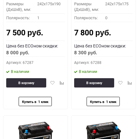
Размеры
242x175x190
Размеры
242x175x175
(ДхШхВ), мм:
(ДхШхВ), мм:
Полярность:
1
Полярность:
0
7 500
7 800
руб.
руб.
Цена без ECOном скидки:
Цена без ECOном скидки:
8 000
8 300
руб.
руб.
Артикул: 67287
Артикул: 67288
В наличии
В наличии
Добавить
Добавить
Добавить
Доба
В корзину
В корзину
в
к
в
к
избранное
сравнению
избранное
сравн