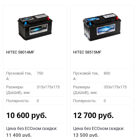
HITEC 58014MF
HITEC 58515MF
Пусковой ток,
750
Пусковой ток,
800
A:
A:
Размеры
315x175x175
Размеры
353x175x175
(ДхШхВ), мм:
(ДхШхВ), мм:
Полярность:
0
Полярность:
0
10 600
12 700
руб.
руб.
Цена без ECOном скидки:
Цена без ECOном скидки:
11 400
13 500
руб.
руб.