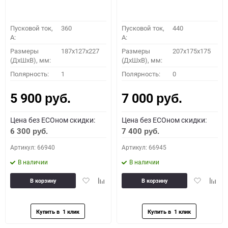
Пусковой ток,
360
Пусковой ток,
440
A:
A:
Размеры
187x127x227
Размеры
207x175x175
(ДхШхВ), мм:
(ДхШхВ), мм:
Полярность:
1
Полярность:
0
5 900
7 000
руб.
руб.
Цена без ECOном скидки:
Цена без ECOном скидки:
6 300
7 400
руб.
руб.
Артикул: 66940
Артикул: 66945
В наличии
В наличии
Добавить
Добавить
Добавить
Доба
В корзину
В корзину
в
к
в
к
избранное
сравнению
избранное
сравн