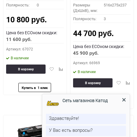
Полярность:
0
Размеры
516x275x237
(ДхШхВ), мм:
10 800
Полярность:
3
руб.
44 700
Цена без ECOном скидки:
руб.
11 600
руб.
Цена без ECOном скидки:
Артикул: 67072
45 900
руб.
В наличии
Артикул: 66969
Добавить
Добавить
В корзину
В наличии
в
к
избранное
сравнению
Добавить
Доба
В корзину
в
к
избранное
сравн
Сеть магазинов Катод
Здравствуйте!
У Вас есть вопросы?