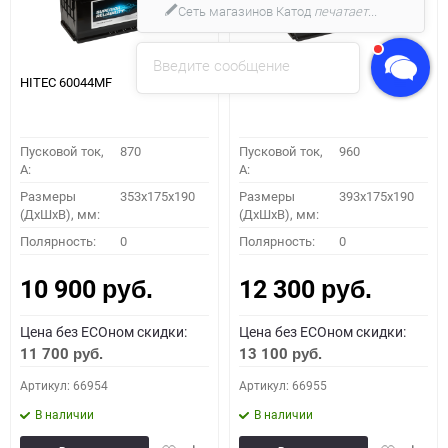
Сеть магазинов Катод
печатает...
Введите сообщение
HITEC 60044MF
HITEC 61042MF
Пусковой ток,
870
Пусковой ток,
960
A:
A:
Размеры
353x175x190
Размеры
393x175x190
(ДхШхВ), мм:
(ДхШхВ), мм:
Полярность:
0
Полярность:
0
10 900
12 300
руб.
руб.
Цена без ECOном скидки:
Цена без ECOном скидки:
11 700
13 100
руб.
руб.
Артикул: 66954
Артикул: 66955
В наличии
В наличии