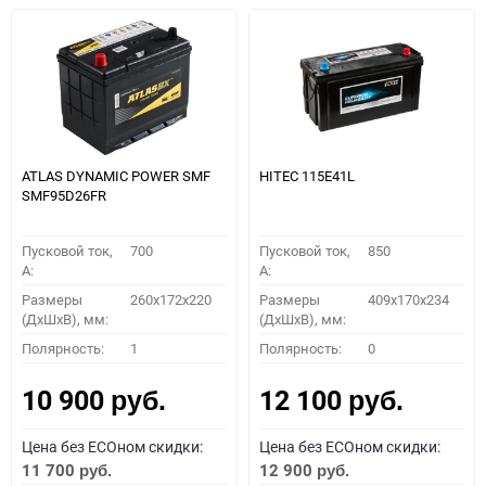
ATLAS DYNAMIC POWER SMF
HITEC 115E41L
SMF95D26FR
Пусковой ток,
700
Пусковой ток,
850
A:
A:
Размеры
260x172x220
Размеры
409x170x234
(ДхШхВ), мм:
(ДхШхВ), мм:
Полярность:
1
Полярность:
0
10 900
12 100
руб.
руб.
Цена без ECOном скидки:
Цена без ECOном скидки:
11 700
12 900
руб.
руб.