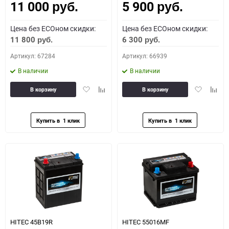
11 000
5 900
руб.
руб.
Цена без ECOном скидки:
Цена без ECOном скидки:
11 800
6 300
руб.
руб.
Артикул: 67284
Артикул: 66939
В наличии
В наличии
Добавить
Добавить
Добавить
Доба
В корзину
В корзину
в
к
в
к
избранное
сравнению
избранное
сравн
HITEC 45B19R
HITEC 55016MF