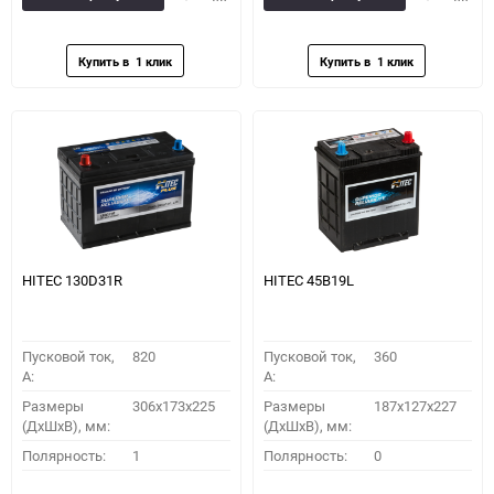
в
к
в
к
избранное
сравнению
избранное
сравн
HITEC 130D31R
HITEC 45B19L
Пусковой ток,
820
Пусковой ток,
360
A:
A:
Размеры
306x173x225
Размеры
187x127x227
(ДхШхВ), мм:
(ДхШхВ), мм:
Полярность:
1
Полярность:
0