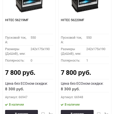
HITEC 56219MF
HITEC 56220MF
Пусковой ток,
550
Пусковой ток,
550
A:
A:
Размеры
242x175x190
Размеры
242x175x190
(ДхШхВ), мм:
(ДхШхВ), мм:
Полярность:
0
Полярность:
1
7 800
7 800
руб.
руб.
Цена без ECOном скидки:
Цена без ECOном скидки:
8 300
8 300
руб.
руб.
Артикул: 66947
Артикул: 66948
В наличии
В наличии
Добавить
Добавить
Добавить
Доба
В корзину
В корзину