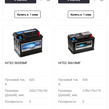
в
к
в
к
избранное
сравнению
избранное
сравн
HITEC 56559MF
HITEC 56618MF
Пусковой ток,
620
Пусковой ток,
630
A:
A:
Размеры
242x175x190
Размеры
278x175x175
(ДхШхВ), мм:
(ДхШхВ), мм:
Полярность:
0
Полярность:
0