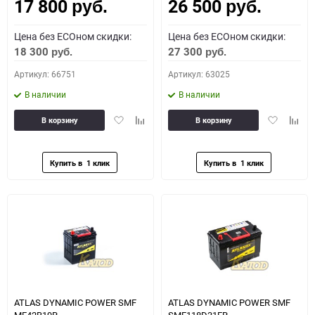
17 800
26 500
Как определить полярность?
руб.
руб.
Цена без ECOном скидки:
Цена без ECOном скидки:
0 - обратная
1 - прямая
3 - обратная
4 - прямая
18 300
27 300
руб.
руб.
Артикул: 66751
Артикул: 63025
В наличии
В наличии
Добавить
Добавить
Добавить
Доба
В корзину
В корзину
в
к
в
к
избранное
сравнению
избранное
сравн
ATLAS DYNAMIC POWER SMF
ATLAS DYNAMIC POWER SMF