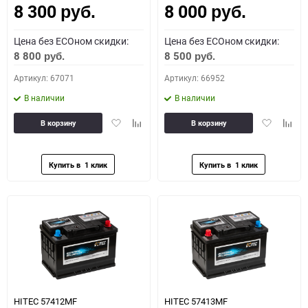
8 300
8 000
руб.
руб.
Цена без ECOном скидки:
Цена без ECOном скидки:
8 800
8 500
руб.
руб.
Артикул: 67071
Артикул: 66952
В наличии
В наличии
Добавить
Добавить
Добавить
Доба
В корзину
В корзину
в
к
в
к
избранное
сравнению
избранное
сравн
HITEC 57412MF
HITEC 57413MF