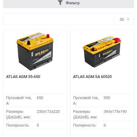
Фильтр
30
30
60
90
150
ATLAS AGM 35-650
ATLAS AGM SA 60520
Пусковой ток,
650
Пусковой ток,
950
A:
A:
Размеры
230x172x220
Размеры
393x175x190
(ДхШхВ), мм:
(ДхШхВ), мм:
ПОДОБРАТЬ
Полярность:
0
Полярность:
0