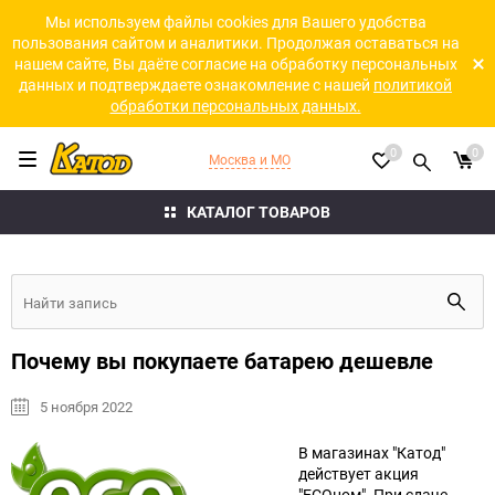
Мы используем файлы cookies для Вашего удобства
пользования сайтом и аналитики. Продолжая оставаться на
нашем сайте, Вы даёте согласие на обработку персональных
данных и подтверждаете ознакомление с нашей
политикой
обработки персональных данных.
0
0
Москва и МО
КАТАЛОГ ТОВАРОВ
Почему вы покупаете батарею дешевле
5 ноября 2022
В магазинах "Катод"
действует акция
"ECOном". При сдаче