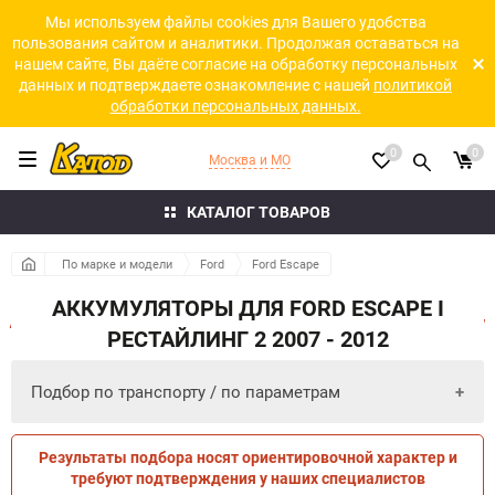
Мы используем файлы cookies для Вашего удобства
пользования сайтом и аналитики. Продолжая оставаться на
нашем сайте, Вы даёте согласие на обработку персональных
данных и подтверждаете ознакомление с нашей
политикой
обработки персональных данных.
0
0
Москва и МО
КАТАЛОГ ТОВАРОВ
По марке и модели
Ford
Ford Escape
АККУМУЛЯТОРЫ ДЛЯ FORD ESCAPE I
РЕСТАЙЛИНГ 2 2007 - 2012
Подбор по транспорту / по параметрам
Результаты подбора носят ориентировочной характер и
ПО ПАРАМЕТРАМ
ПО ТРАНСПОРТУ
требуют подтверждения у наших специалистов