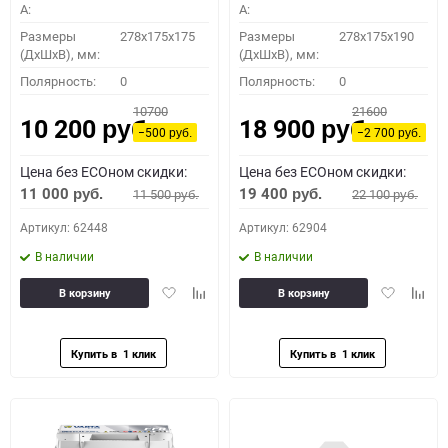
A:
A:
Размеры
278x175x175
Размеры
278x175x190
(ДхШхВ), мм:
(ДхШхВ), мм:
Полярность:
0
Полярность:
0
10700
21600
10 200
18 900
руб.
руб.
−500
−2 700
руб.
руб.
Цена без ECOном скидки:
Цена без ECOном скидки:
11 000
19 400
11 500
22 100
руб.
руб.
руб.
руб.
Артикул: 62448
Артикул: 62904
В наличии
В наличии
Добавить
Добавить
Добавить
Доба
В корзину
В корзину
в
к
в
к
избранное
сравнению
избранное
сравн