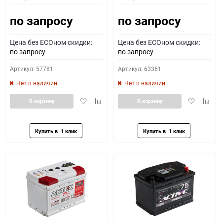
по запросу
по запросу
Цена без ECOном скидки:
Цена без ECOном скидки:
по запросу
по запросу
Артикул: 57781
Артикул: 63361
Нет в наличии
Нет в наличии
Добавить
Добавить
Добавить
Доба
В корзину
В корзину
в
к
в
к
избранное
сравнению
избранное
сравн