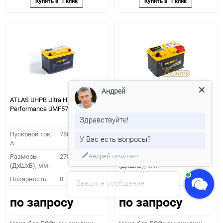
Андрей
ATLAS UHPB Ultra High
ATLAS AGM SA 57020
Performance UMF57800
Здравствуйте!
Пусковой ток,
780
Пусковой ток,
760
У Вас есть вопросы?
A:
A:
Андрей
печатает...
Размеры
278x175x190
Размеры
278x175x190
(ДхШхВ), мм:
(ДхШхВ), мм:
Полярность:
0
Полярность:
0
Введите сообщение
по запросу
по запросу