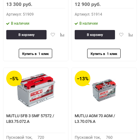
13 300
12 900
руб.
руб.
Артикул: 51909
Артикул: 51914
В наличии
В наличии
Добавить
Добавить
Добавить
Доба
В корзину
В корзину
в
к
в
к
избранное
сравнению
избранное
сравн
−5%
−13%
MUTLU SFB 3 SMF 57572 /
MUTLU AGM 70 AGM /
LB3.75.072.A
L3.70.076.A
Пусковой ток,
720
Пусковой ток,
760