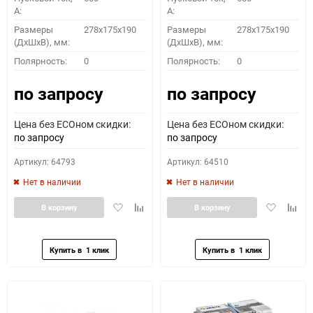
A:
A:
Размеры
278x175x190
Размеры
278x175x190
(ДхШхВ), мм:
(ДхШхВ), мм:
Полярность:
0
Полярность:
0
по запросу
по запросу
Цена без ECOном скидки:
Цена без ECOном скидки:
по запросу
по запросу
Артикул: 64793
Артикул: 64510
Нет в наличии
Нет в наличии
Добавить
Добавить
Добавить
Доба
В корзину
В корзину
в
к
в
к
избранное
сравнению
избранное
сравн