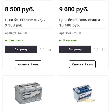
8 500
9 600
Как определить полярность?
руб.
руб.
Цена без ECOном скидки:
Цена без ECOном скидки:
0 - обратная
1 - прямая
3 - обратная
4 - прямая
9 300
10 400
руб.
руб.
Артикул: 64010
Артикул: 62908
В наличии
В наличии
Добавить
Добавить
Добавить
Доба
В корзину
В корзину
в
к
в
к
избранное
сравнению
избранное
сравн