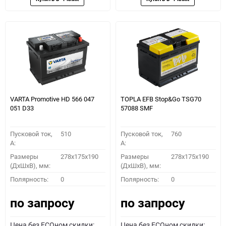
VARTA Promotive HD 566 047
TOPLA EFB Stop&Go TSG70
051 D33
57088 SMF
Пусковой ток,
510
Пусковой ток,
760
A:
A:
Размеры
278x175x190
Размеры
278x175x190
(ДхШхВ), мм:
(ДхШхВ), мм:
Полярность:
0
Полярность:
0
по запросу
по запросу
Цена без ECOном скидки:
Цена без ECOном скидки: