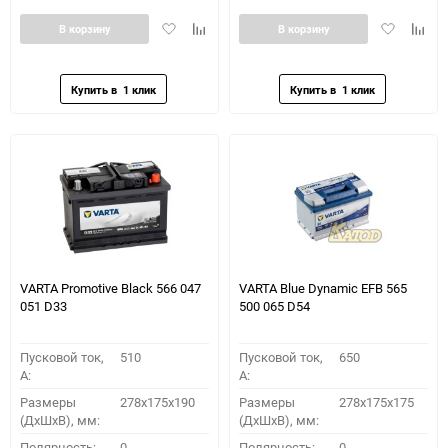
Добавить
Добавить
Добавить
Доба
В корзину
В корзину
в
к
в
к
избранное
сравнению
избранное
сравн
VARTA Promotive Black 566 047
VARTA Blue Dynamic EFB 565
051 D33
500 065 D54
Пусковой ток,
510
Пусковой ток,
650
A:
A:
Размеры
278x175x190
Размеры
278x175x175
(ДхШхВ), мм:
(ДхШхВ), мм:
Полярность:
0
Полярность:
0