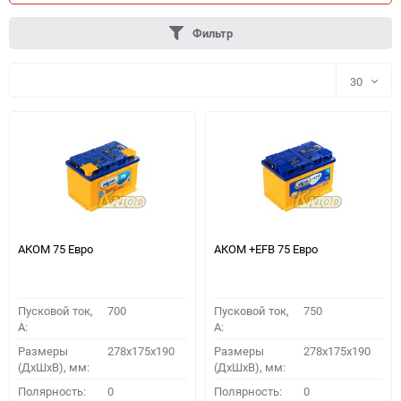
Фильтр
30
30
60
90
150
АКОМ 75 Евро
АКОМ +EFB 75 Евро
Пусковой ток,
700
Пусковой ток,
750
A:
A:
Размеры
278x175x190
Размеры
278x175x190
(ДхШхВ), мм:
(ДхШхВ), мм:
ПОДОБРАТЬ
Полярность:
0
Полярность:
0