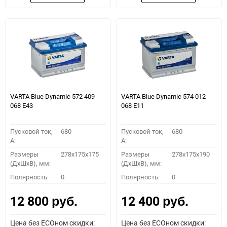
VARTA Blue Dynamic 572 409
VARTA Blue Dynamic 574 012
068 E43
068 E11
Пусковой ток,
680
Пусковой ток,
680
A:
A:
Размеры
278x175x175
Размеры
278x175x190
(ДхШхВ), мм:
(ДхШхВ), мм:
Полярность:
0
Полярность:
0
12 800
12 400
руб.
руб.
Цена без ECOном скидки:
Цена без ECOном скидки: