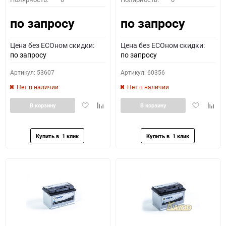
по запросу
по запросу
Цена без ECOном скидки:
Цена без ECOном скидки:
по запросу
по запросу
Артикул: 53607
Артикул: 60356
Нет в наличии
Нет в наличии
Добавить
Добавить
Добавить
Доба
В корзину
В корзину
в
к
в
к
избранное
сравнению
избранное
сравн