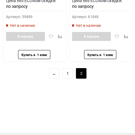
Цена без ECOном скидки:
Цена без ECOном скидки:
по запросу
по запросу
Артикул: 59889
Артикул: 61848
Нет в наличии
Нет в наличии
Добавить
Добавить
Добавить
Доба
В корзину
В корзину
в
к
в
к
избранное
сравнению
избранное
сравн
←
1
2