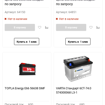
по запросу
по запросу
Артикул: 64150
Артикул: 64851
Нет в наличии
Нет в наличии
Добавить
Добавить
Добавить
Доба
В корзину
В корзину
в
к
в
к
избранное
сравнению
избранное
сравн
TOPLA Energy E66 56638 SMF
VARTA Стандарт 6СТ-74.0
574300068 L3-1
Пусковой ток,
600
Пусковой ток,
680