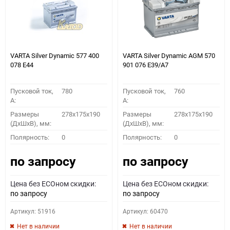
VARTA Silver Dynamic 577 400
VARTA Silver Dynamic AGM 570
078 E44
901 076 E39/A7
Пусковой ток,
780
Пусковой ток,
760
A:
A:
Размеры
278x175x190
Размеры
278x175x190
(ДхШхВ), мм:
(ДхШхВ), мм:
Полярность:
0
Полярность:
0
по запросу
по запросу
Цена без ECOном скидки:
Цена без ECOном скидки:
по запросу
по запросу
Артикул: 51916
Артикул: 60470
Нет в наличии
Нет в наличии