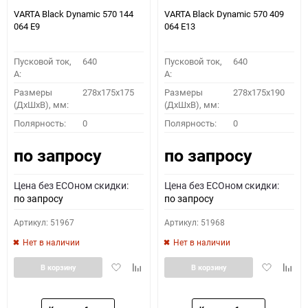
VARTA Black Dynamic 570 144
VARTA Black Dynamic 570 409
064 E9
064 E13
Пусковой ток,
640
Пусковой ток,
640
A:
A:
Размеры
278x175x175
Размеры
278x175x190
(ДхШхВ), мм:
(ДхШхВ), мм:
Полярность:
0
Полярность:
0
по запросу
по запросу
Цена без ECOном скидки:
Цена без ECOном скидки:
по запросу
по запросу
Артикул: 51967
Артикул: 51968
Нет в наличии
Нет в наличии
Добавить
Добавить
Добавить
Доба
В корзину
В корзину
в
к
в
к
избранное
сравнению
избранное
сравн