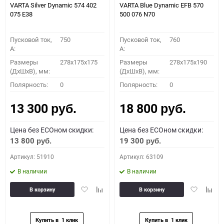
VARTA Silver Dynamic 574 402
VARTA Blue Dynamic EFB 570
075 E38
500 076 N70
Пусковой ток,
750
Пусковой ток,
760
A:
A:
Размеры
278x175x175
Размеры
278x175x190
(ДхШхВ), мм:
(ДхШхВ), мм:
Полярность:
0
Полярность:
0
13 300
18 800
руб.
руб.
Цена без ECOном скидки:
Цена без ECOном скидки:
13 800
19 300
руб.
руб.
Артикул: 51910
Артикул: 63109
В наличии
В наличии
Добавить
Добавить
Добавить
Доба
В корзину
В корзину
в
к
в
к
избранное
сравнению
избранное
сравн