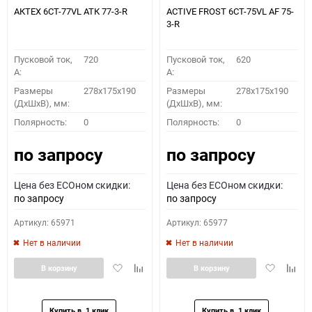
АКТЕХ 6СТ-77VL АТК 77-3-R
ACTIVE FROST 6СТ-75VL АF 75-
3-R
Пусковой ток,
720
Пусковой ток,
620
A:
A:
Размеры
278x175x190
Размеры
278x175x190
(ДхШхВ), мм:
(ДхШхВ), мм:
Полярность:
0
Полярность:
0
по запросу
по запросу
Цена без ECOном скидки:
Цена без ECOном скидки:
по запросу
по запросу
Артикул: 65971
Артикул: 65977
Нет в наличии
Нет в наличии
Добавить
Добавить
Добавить
Доба
В корзину
В корзину
в
к
в
к
избранное
сравнению
избранное
сравн