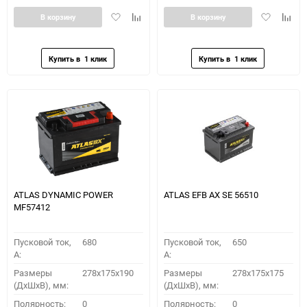
Добавить
Добавить
Добавить
Доба
В корзину
В корзину
в
к
в
к
избранное
сравнению
избранное
сравн
ATLAS DYNAMIC POWER
ATLAS EFB AX SE 56510
MF57412
Пусковой ток,
680
Пусковой ток,
650
A:
A:
Размеры
278x175x190
Размеры
278x175x175
(ДхШхВ), мм:
(ДхШхВ), мм:
Полярность:
0
Полярность:
0