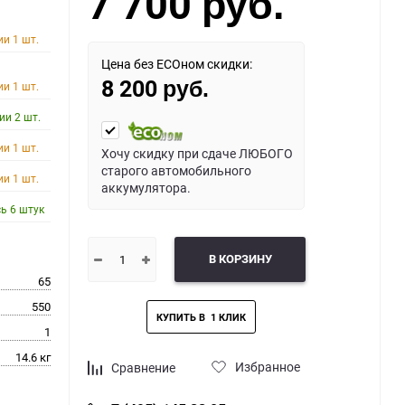
7 700
руб.
ии 1 шт.
Цена без ECOном скидки:
8 200
ии 1 шт.
руб.
ии 2 шт.
ии 1 шт.
Хочу скидку при сдаче ЛЮБОГО
старого автомобильного
ии 1 шт.
аккумулятора.
ь 6 штук
В КОРЗИНУ
65
550
1
14.6 кг
Избранное
Сравнение