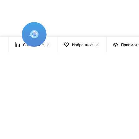
Сравнение
Избранное
Просмот
0
0
+7 (495) 145 8805
ежедневно с 9:00 до 21:00
moscow@katod.ru