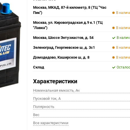
Москва, МКАД, 87-й километр, 8 (ТЦ "Час
Пик")
В налич
Москва, ул. Кировоградская д.9 к.1 (ТЦ
"Лавка")
В налич
Москва, Шоссе Энтузиастов, д. 54
В налич
Зеленоград, Георгиевское ш, д. 3с1
В налич
Домодедово, Каширское ш, д. 8
В налич
Склад
Осталос
Характеристики
Номинальная емкость, Ач
Пусковой ток, A
Полярность
Вес
Все характеристики