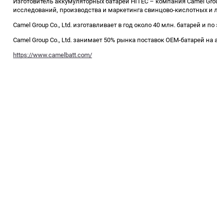
Изготовитель аккумуляторных батарей HITEC – компания Camel Grou
исследований, производства и маркетинга свинцово-кислотных и л
Camel Group Co., Ltd. изготавливает в год около 40 млн. батарей 
Camel Group Co., Ltd. занимает 50% рынка поставок OEM-батарей на
https://www.camelbatt.com/