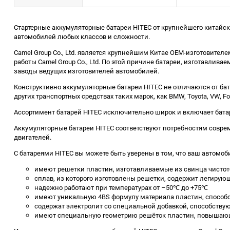
Стартерные аккумуляторные батареи HITEC от крупнейшего китайск
автомобилей любых классов и сложности.
Camel Group Co., Ltd. является крупнейшим Китае OEM-изготовит
работы Camel Group Co., Ltd. По этой причине батареи, изготавлив
заводы ведущих изготовителей автомобилей.
Конструктивно аккумуляторные батареи HITEC не отличаются от ба
других транспортных средствах таких марок, как BMW, Toyota, VW, Ford, C
Ассортимент батарей HITEC исключительно широк и включает батареи
Аккумуляторные батареи HITEC соответствуют потребностям совре
двигателей.
С батареями HITEC вы можете быть уверены в том, что ваш автомоби
имеют решетки пластин, изготавливаемые из свинца чистото
сплав, из которого изготовлены решетки, содержит легирующ
надежно работают при температурах от –50℃ до +75℃
имеют уникальную 4BS формулу материала пластин, способ
содержат электролит co специальной добавкой, способству
имеют специальную геометрию решёток пластин, повышающ