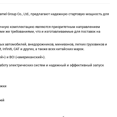
mel Group Co., Ltd., предлагают надежную стартовую мощность для
первичную комплектацию являются приоритетным направлением
теми же требованиями, что и изготавливаемые для поставок на
ых автомобилей, внедорожников, минивэнов, легких грузовиков и
t, Infiniti, CAT и других, а также всех китайских марок.
й») и BCI («американский»).
аботу электрических систем и надежный и эффективный запуск
яжки
рей