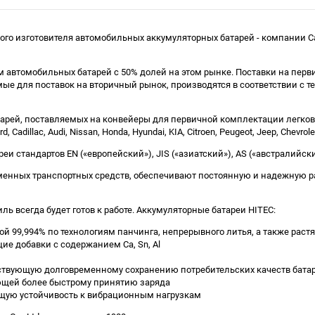
ого изготовителя автомобильных аккумуляторных батарей - компании Ca
елем автомобильных батарей с 50% долей на этом рынке. Поставки на 
аемые для поставок на вторичный рынок, производятся в соответствии с 
тарей, поставляемых на конвейеры для первичной комплектации легков
adillac, Audi, Nissan, Honda, Hyundai, KIA, Citroen, Peugeot, Jeep, Chevrole
 стандартов EN («европейский»), JIS («азиатский»), AS («австралийски
менных транспортных средств, обеспечивают постоянную и надежную р
ль всегда будет готов к работе. Аккумуляторные батареи HITEC:
й 99,994% по технологиям панчинга, непрерывного литья, а также раст
ие добавки с содержанием Ca, Sn, Al
ствующую долговременному сохранению потребительских качеств бата
ющей более быстрому принятию заряда
ую устойчивость к вибрационным нагрузкам