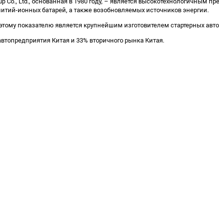
p Co., Ltd., основанная в 1980 году, – является высокотехнологичным
итий-ионных батарей, а также возобновляемых источников энергии.
и по этому показателю является крупнейшим изготовителем стартерных ав
 автопредприятия Китая и 33% вторичного рынка Китая.