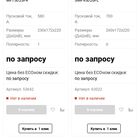
MF75D23FR
SMF95D26FL
Пусковой ток,
580
Пусковой ток,
700
A:
A:
Размеры
230x172x220
Размеры
260x172x220
(ДхШхВ), мм:
(ДхШхВ), мм:
Полярность:
1
Полярность:
0
по запросу
по запросу
Цена без ECOном скидки:
Цена без ECOном скидки:
по запросу
по запросу
Артикул: 53642
Артикул: 63022
Нет в наличии
Нет в наличии
Добавить
Добавить
Добавить
Доба
В корзину
В корзину
в
к
в
к
избранное
сравнению
избранное
сравн