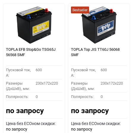
Bestseller
TOPLA EFB Stop&Go TSG65J
TOPLA Top JIS TT60J 56068
56568 SMF
SMF
Пусковой ток,
600
Пусковой ток,
600
A:
A:
Размеры
230x172x220
Размеры
230x172x220
(ДхШхВ), мм:
(ДхШхВ), мм:
Полярность:
0
Полярность:
0
по запросу
по запросу
Цена без ECOном скидки:
Цена без ECOном скидки:
по запросу
по запросу