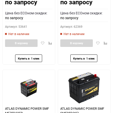
по запросу
по запросу
Как определить полярность?
Цена без ECOном скидки:
Цена без ECOном скидки:
0 - обратная
1 - прямая
3 - обратная
4 - прямая
по запросу
по запросу
Артикул: 53641
Артикул: 62369
Нет в наличии
Нет в наличии
Добавить
Добавить
Добавить
Доба
В корзину
В корзину
в
к
в
к
избранное
сравнению
избранное
сравн
ATLAS DYNAMIC POWER SMF
ATLAS DYNAMIC POWER SMF