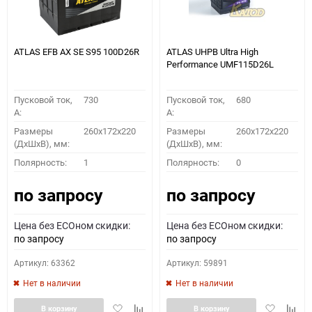
ATLAS EFB AX SE S95 100D26R
ATLAS UHPB Ultra High
Performance UMF115D26L
Пусковой ток,
730
Пусковой ток,
680
A:
A:
Размеры
260x172x220
Размеры
260x172x220
(ДхШхВ), мм:
(ДхШхВ), мм:
Полярность:
1
Полярность:
0
по запросу
по запросу
Цена без ECOном скидки:
Цена без ECOном скидки:
по запросу
по запросу
Артикул: 63362
Артикул: 59891
Нет в наличии
Нет в наличии
Добавить
Добавить
Добавить
Доба
В корзину
В корзину