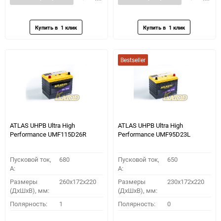
в
к
в
к
избранное
сравнению
избранное
сравн
Bestseller
ATLAS UHPB Ultra High
ATLAS UHPB Ultra High
Performance UMF115D26R
Performance UMF95D23L
Пусковой ток,
680
Пусковой ток,
650
A:
A:
Размеры
260x172x220
Размеры
230x172x220
(ДхШхВ), мм:
(ДхШхВ), мм:
Полярность:
1
Полярность:
0