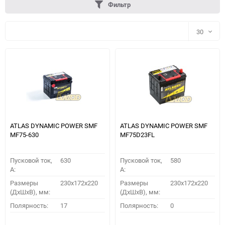
Фильтр
30
30
60
90
150
ATLAS DYNAMIC POWER SMF
ATLAS DYNAMIC POWER SMF
MF75-630
MF75D23FL
Пусковой ток,
630
Пусковой ток,
580
A:
A:
Размеры
230x172x220
Размеры
230x172x220
(ДхШхВ), мм:
(ДхШхВ), мм:
ПОДОБРАТЬ
Полярность:
17
Полярность:
0