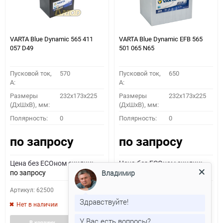
VARTA Blue Dynamic 565 411
VARTA Blue Dynamic EFB 565
057 D49
501 065 N65
Пусковой ток,
570
Пусковой ток,
650
A:
A:
Размеры
232x173x225
Размеры
232x173x225
(ДхШхВ), мм:
(ДхШхВ), мм:
Полярность:
0
Полярность:
0
по запросу
по запросу
Цена без ECOном скидки:
Цена без ECOном скидки:
по запросу
по запросу
Владимир
Артикул: 62500
Артикул: 63443
Здравствуйте!
Нет в наличии
Нет в наличии
У Вас есть вопросы?
Добавить
Добавить
Добавить
Доба
В корзину
В корзину