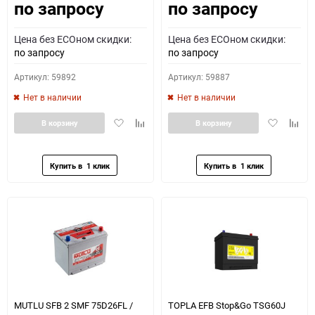
по запросу
по запросу
Цена без ECOном скидки:
Цена без ECOном скидки:
по запросу
по запросу
Артикул: 59892
Артикул: 59887
Нет в наличии
Нет в наличии
Добавить
Добавить
Добавить
Доба
В корзину
В корзину
в
к
в
к
избранное
сравнению
избранное
сравн
MUTLU SFB 2 SMF 75D26FL /
TOPLA EFB Stop&Go TSG60J