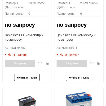
Размеры
230x172x220
Размеры
232x173x225
(ДхШхВ), мм:
(ДхШхВ), мм:
Полярность:
0
Полярность:
0
по запросу
по запросу
Цена без ECOном скидки:
Цена без ECOном скидки:
по запросу
по запросу
Артикул: 64780
Артикул: 51911
Нет в наличии
Нет в наличии
Добавить
Добавить
Добавить
Доба
В корзину
В корзину
в
к
в
к
избранное
сравнению
избранное
сравн