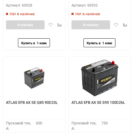
Артикул: 60928
Артикул: 60932
Нет в наличии
Нет в наличии
Добавить
Добавить
Добавить
Доба
В корзину
В корзину
в
к
в
к
избранное
сравнению
избранное
сравн
ATLAS EFB AX SE Q85 90D23L
ATLAS EFB AX SE S95 100D26L
Пусковой ток,
650
Пусковой ток,
730
A:
A: