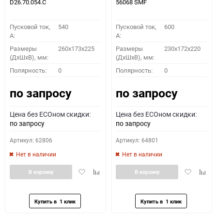
D26.70.054.C
56068 SMF
Пусковой ток,
540
Пусковой ток,
600
A:
A:
Размеры
260x173x225
Размеры
230x172x220
(ДхШхВ), мм:
(ДхШхВ), мм:
Полярность:
0
Полярность:
0
по запросу
по запросу
Цена без ECOном скидки:
Цена без ECOном скидки:
по запросу
по запросу
Артикул: 62806
Артикул: 64801
Нет в наличии
Нет в наличии
Добавить
Добавить
Добавить
Доба
В корзину
В корзину
в
к
в
к
избранное
сравнению
избранное
сравн