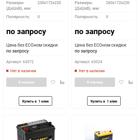
Размеры
230x172x220
Размеры
260x172x220
(ДхШхВ), мм:
(ДхШхВ), мм:
Полярность:
0
Полярность:
0
по запросу
по запросу
Цена без ECOном скидки:
Цена без ECOном скидки:
по запросу
по запросу
Артикул: 63072
Артикул: 63024
Нет в наличии
Нет в наличии
Добавить
Добавить
Добавить
Доба
В корзину
В корзину
в
к
в
к
избранное
сравнению
избранное
сравн