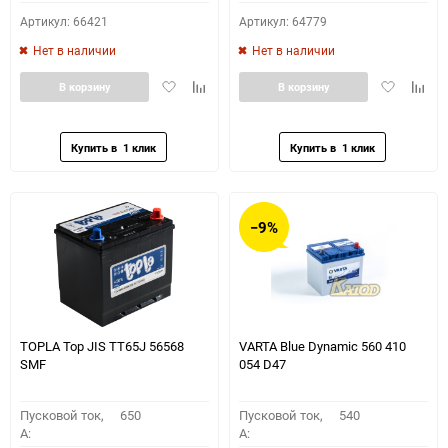
Артикул: 66421
Артикул: 64779
Нет в наличии
Нет в наличии
Добавить
Добавить
Добавить
Доба
В корзину
В корзину
в
к
в
к
избранное
сравнению
избранное
сравн
−9%
TOPLA Top JIS TT65J 56568
VARTA Blue Dynamic 560 410
SMF
054 D47
Пусковой ток,
650
Пусковой ток,
540
A:
A: