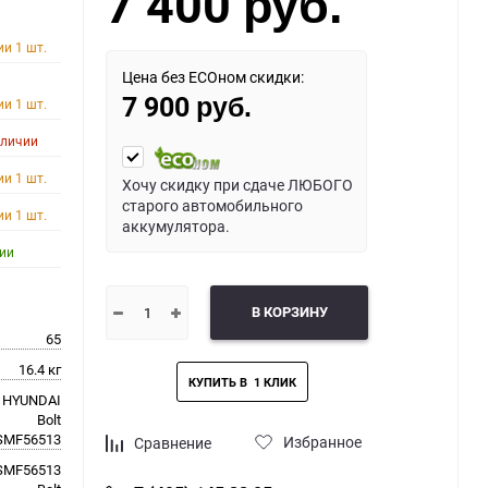
7 400
руб.
ии 1 шт.
Цена без ECOном скидки:
7 900
ии 1 шт.
руб.
аличии
ии 1 шт.
Хочу скидку при сдаче ЛЮБОГО
старого автомобильного
ии 1 шт.
аккумулятора.
ии
В КОРЗИНУ
65
16.4 кг
HYUNDAI
Bolt
SMF56513
Избранное
Сравнение
SMF56513