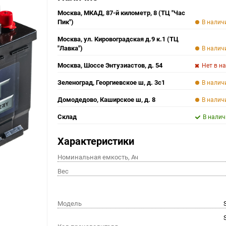
Москва, МКАД, 87-й километр, 8 (ТЦ "Час
Пик")
В налич
Москва, ул. Кировоградская д.9 к.1 (ТЦ
"Лавка")
В налич
Москва, Шоссе Энтузиастов, д. 54
Нет в н
Зеленоград, Георгиевское ш, д. 3с1
В налич
Домодедово, Каширское ш, д. 8
В налич
Склад
В налич
Характеристики
Номинальная емкость, Ач
Вес
Модель