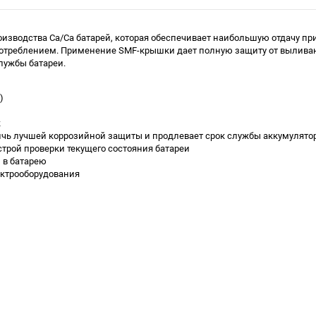
оизводства Са/Са батарей, которая обеспечивает наибольшую отдачу п
треблением. Применение SMF-крышки дает полную защиту от выливан
лужбы батареи.
)
к
ичь лучшей коррозийной защиты и продлевает срок службы аккумулято
строй проверки текущего состояния батареи
 в батарею
ектрооборудования