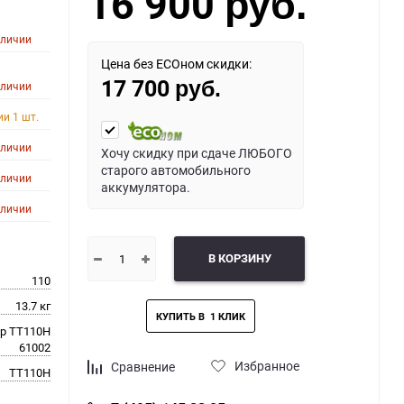
16 900
руб.
аличии
Цена без ECOном скидки:
17 700
аличии
руб.
ии 1 шт.
аличии
Хочу скидку при сдаче ЛЮБОГО
старого автомобильного
аличии
аккумулятора.
аличии
В КОРЗИНУ
110
13.7 кг
p TT110H
61002
Избранное
Сравнение
TT110H