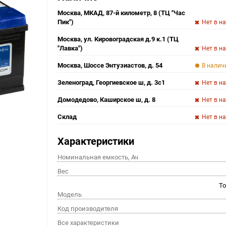
Москва, МКАД, 87-й километр, 8 (ТЦ "Час
Пик")
Нет в н
Москва, ул. Кировоградская д.9 к.1 (ТЦ
"Лавка")
Нет в н
Москва, Шоссе Энтузиастов, д. 54
В налич
Зеленоград, Георгиевское ш, д. 3с1
Нет в н
Домодедово, Каширское ш, д. 8
Нет в н
Склад
Нет в н
Характеристики
Номинальная емкость, Ач
Вес
To
Модель
Код производителя
Все характеристики