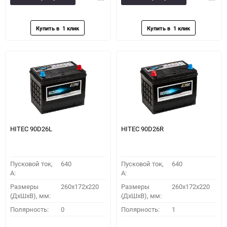
в
к
в
к
избранное
сравнению
избранное
сравн
HITEC 90D26L
HITEC 90D26R
Пусковой ток,
640
Пусковой ток,
640
A:
A:
Размеры
260x172x220
Размеры
260x172x220
(ДхШхВ), мм:
(ДхШхВ), мм:
Полярность:
0
Полярность:
1