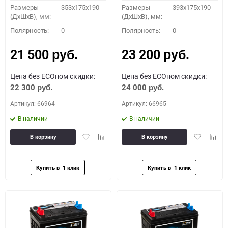
Размеры
353x175x190
Размеры
393x175x190
(ДхШхВ), мм:
(ДхШхВ), мм:
Полярность:
0
Полярность:
0
21 500
23 200
руб.
руб.
Цена без ECOном скидки:
Цена без ECOном скидки:
22 300
24 000
руб.
руб.
Артикул: 66964
Артикул: 66965
В наличии
В наличии
Добавить
Добавить
Добавить
Доба
В корзину
В корзину
в
к
в
к
избранное
сравнению
избранное
сравн