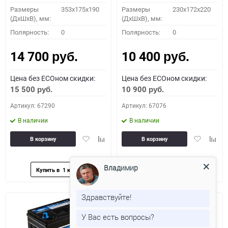
Размеры
353x175x190
Размеры
230x172x220
(ДхШхВ), мм:
(ДхШхВ), мм:
Полярность:
0
Полярность:
0
14 700
10 400
руб.
руб.
Цена без ECOном скидки:
Цена без ECOном скидки:
15 500
10 900
руб.
руб.
Артикул: 67290
Артикул: 67076
В наличии
В наличии
Добавить
Добавить
Добавить
Доба
В корзину
В корзину
в
к
в
к
избранное
сравнению
избранное
сравн
Владимир
Здравствуйте!
У Вас есть вопросы?