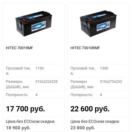
HITEC 70019MF
HITEC 73010RMF
Пусковой ток,
1150
Пусковой ток,
1340
A:
A:
Размеры
510x222x228
Размеры
516x275x252
(ДхШхВ), мм:
(ДхШхВ), мм:
Полярность:
4
Полярность:
4
17 700
22 600
руб.
руб.
Цена без ECOном скидки:
Цена без ECOном скидки:
18 900
23 800
руб.
руб.