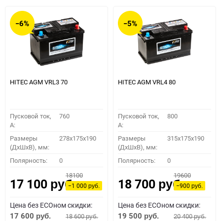
−6%
−5%
HITEC AGM VRL3 70
HITEC AGM VRL4 80
Пусковой ток,
760
Пусковой ток,
800
A:
A:
Размеры
278x175x190
Размеры
315x175x190
(ДхШхВ), мм:
(ДхШхВ), мм:
Полярность:
0
Полярность:
0
18100
19600
17 100
18 700
руб.
руб.
−1 000
−900
руб.
руб.
Цена без ECOном скидки:
Цена без ECOном скидки:
17 600
19 500
18 600
20 400
руб.
руб.
руб.
руб.