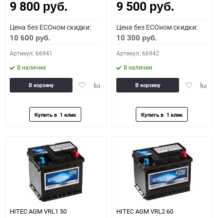
9 800
9 500
руб.
руб.
Цена без ECOном скидки:
Цена без ECOном скидки:
10 600
10 300
руб.
руб.
Артикул: 66941
Артикул: 66942
В наличии
В наличии
Добавить
Добавить
Добавить
Доба
В корзину
В корзину
в
к
в
к
избранное
сравнению
избранное
сравн
HITEC AGM VRL1 50
HITEC AGM VRL2 60