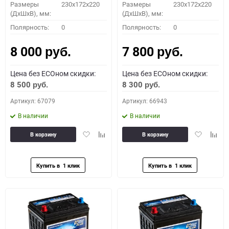
Размеры
230x172x220
Размеры
230x172x220
(ДхШхВ), мм:
(ДхШхВ), мм:
Полярность:
0
Полярность:
0
8 000
7 800
руб.
руб.
Цена без ECOном скидки:
Цена без ECOном скидки:
8 500
8 300
руб.
руб.
Артикул: 67079
Артикул: 66943
В наличии
В наличии
Добавить
Добавить
Добавить
Доба
В корзину
В корзину
в
к
в
к
избранное
сравнению
избранное
сравн