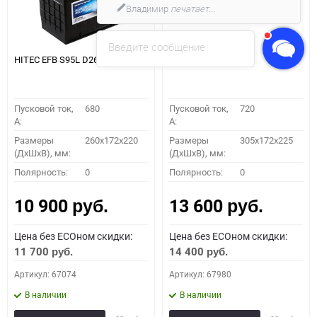
Владимир
печатает...
Введите сообщение
HITEC EFB S95L D26
HITEC EFB T95L
Пусковой ток,
680
Пусковой ток,
720
A:
A:
Размеры
260x172x220
Размеры
305х172х225
(ДхШхВ), мм:
(ДхШхВ), мм:
Полярность:
0
Полярность:
0
10 900
13 600
руб.
руб.
Цена без ECOном скидки:
Цена без ECOном скидки:
11 700
14 400
руб.
руб.
Артикул: 67074
Артикул: 67980
В наличии
В наличии