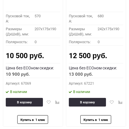
Пусковой ток,
570
Пусковой ток,
680
A:
A:
Размеры
207x175x190
Размеры
242x175x190
(ДхШхВ), мм:
(ДхШхВ), мм:
Полярность:
0
Полярность:
0
10 500
12 500
руб.
руб.
Цена без ECOном скидки:
Цена без ECOном скидки:
10 900
13 000
руб.
руб.
Артикул: 67069
Артикул: 67221
В наличии
В наличии
Добавить
Добавить
Добавить
Доба
В корзину
В корзину
в
к
в
к
избранное
сравнению
избранное
сравн