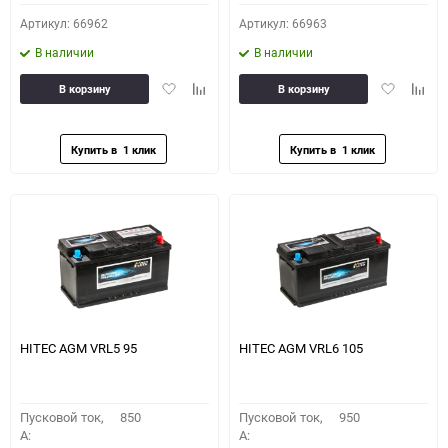
Артикул: 66962
Артикул: 66963
В наличии
В наличии
Добавить
Добавить
Добавить
Доба
В корзину
В корзину
в
к
в
к
избранное
сравнению
избранное
сравн
HITEC AGM VRL5 95
HITEC AGM VRL6 105
Пусковой ток,
850
Пусковой ток,
950
A:
A: