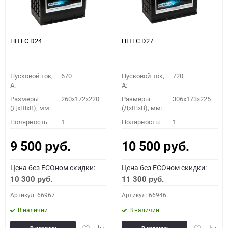
HITEC D24
HITEC D27
Пусковой ток,
670
Пусковой ток,
720
A:
A:
Размеры
260x172x220
Размеры
306x173x225
(ДхШхВ), мм:
(ДхШхВ), мм:
Полярность:
1
Полярность:
1
9 500
10 500
руб.
руб.
Цена без ECOном скидки:
Цена без ECOном скидки:
10 300
11 300
руб.
руб.
Артикул: 66967
Артикул: 66946
В наличии
В наличии
Добавить
Добавить
Добавить
Доба