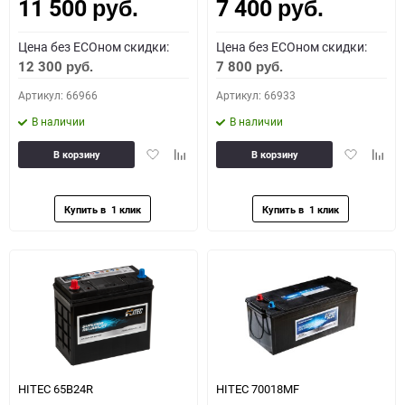
11 500
7 400
Как определить полярность?
руб.
руб.
Цена без ECOном скидки:
Цена без ECOном скидки:
0 - обратная
1 - прямая
3 - обратная
4 - прямая
12 300
7 800
руб.
руб.
Артикул: 66966
Артикул: 66933
В наличии
В наличии
Добавить
Добавить
Добавить
Доба
В корзину
В корзину
в
к
в
к
избранное
сравнению
избранное
сравн
HITEC 65B24R
HITEC 70018MF