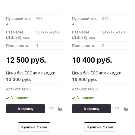
Пусковой ток,
760
Пусковой ток,
640
A:
A:
Размеры
330x175x245
Размеры
242x175x190
(ДхШхВ), мм:
(ДхШхВ), мм:
Полярность:
1
Полярность:
0
12 500
10 400
руб.
руб.
Цена без ECOном скидки:
Цена без ECOном скидки:
13 300
10 900
руб.
руб.
Артикул: 66968
Артикул: 66959
В наличии
В наличии
Добавить
Добавить
Добавить
Доба
В корзину
В корзину
в
к
в
к
избранное
сравнению
избранное
сравн