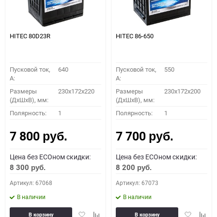
HITEC 80D23R
HITEC 86-650
Пусковой ток,
640
Пусковой ток,
550
A:
A:
Размеры
230x172x220
Размеры
230x172x200
(ДхШхВ), мм:
(ДхШхВ), мм:
Полярность:
1
Полярность:
1
7 800
7 700
руб.
руб.
Цена без ECOном скидки:
Цена без ECOном скидки:
8 300
8 200
руб.
руб.
Артикул: 67068
Артикул: 67073
В наличии
В наличии
Добавить
Добавить
Добавить
Доба
В корзину
В корзину