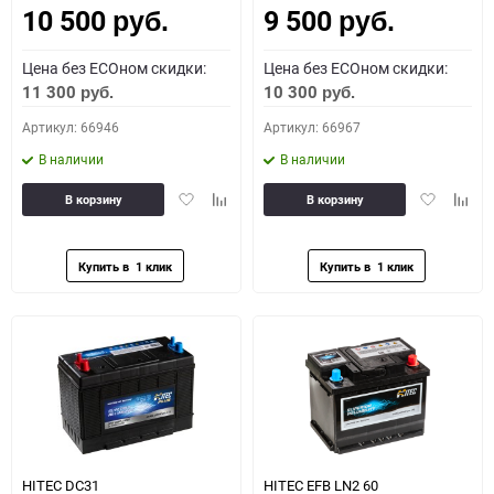
10 500
9 500
руб.
руб.
Цена без ECOном скидки:
Цена без ECOном скидки:
11 300
10 300
руб.
руб.
Артикул: 66946
Артикул: 66967
В наличии
В наличии
Добавить
Добавить
Добавить
Доба
В корзину
В корзину
в
к
в
к
избранное
сравнению
избранное
сравн
HITEC DС31
HITEC EFB LN2 60