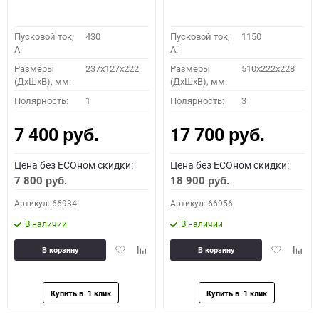
Пусковой ток,
430
Пусковой ток,
1150
A:
A:
Размеры
237x127x222
Размеры
510x222x228
(ДхШхВ), мм:
(ДхШхВ), мм:
Полярность:
1
Полярность:
3
7 400
17 700
руб.
руб.
Цена без ECOном скидки:
Цена без ECOном скидки:
7 800
18 900
руб.
руб.
Артикул: 66934
Артикул: 66956
В наличии
В наличии
Добавить
Добавить
Добавить
Доба
В корзину
В корзину
в
к
в
к
избранное
сравнению
избранное
сравн