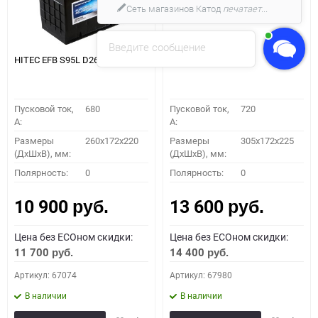
Сеть магазинов Катод
печатает...
Введите сообщение
HITEC EFB S95L D26
HITEC EFB T95L
Пусковой ток,
680
Пусковой ток,
720
A:
A:
Размеры
260x172x220
Размеры
305х172х225
(ДхШхВ), мм:
(ДхШхВ), мм:
Полярность:
0
Полярность:
0
10 900
13 600
руб.
руб.
Цена без ECOном скидки:
Цена без ECOном скидки:
11 700
14 400
руб.
руб.
Артикул: 67074
Артикул: 67980
В наличии
В наличии