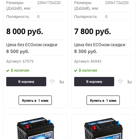
Размеры
230x172x220
Размеры
230x172x220
(ДхШхВ), мм:
(ДхШхВ), мм:
Полярность:
0
Полярность:
0
8 000
7 800
руб.
руб.
Цена без ECOном скидки:
Цена без ECOном скидки:
8 500
8 300
руб.
руб.
Артикул: 67079
Артикул: 66943
В наличии
В наличии
Добавить
Добавить
Добавить
Доба
В корзину
В корзину
в
к
в
к
избранное
сравнению
избранное
сравн