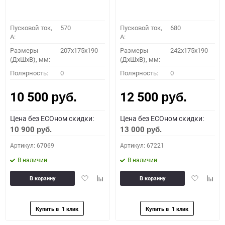
Пусковой ток,
570
Пусковой ток,
680
A:
A:
Размеры
207x175x190
Размеры
242x175x190
(ДхШхВ), мм:
(ДхШхВ), мм:
Полярность:
0
Полярность:
0
10 500
12 500
руб.
руб.
Цена без ECOном скидки:
Цена без ECOном скидки:
10 900
13 000
руб.
руб.
Артикул: 67069
Артикул: 67221
В наличии
В наличии
Добавить
Добавить
Добавить
Доба
В корзину
В корзину
в
к
в
к
избранное
сравнению
избранное
сравн