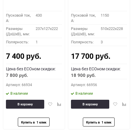
Пусковой ток,
430
Пусковой ток,
1150
A:
A:
Размеры
237x127x222
Размеры
510x222x228
(ДхШхВ), мм:
(ДхШхВ), мм:
Полярность:
1
Полярность:
3
7 400
17 700
руб.
руб.
Цена без ECOном скидки:
Цена без ECOном скидки:
7 800
18 900
руб.
руб.
Артикул: 66934
Артикул: 66956
В наличии
В наличии
Добавить
Добавить
Добавить
Доба
В корзину
В корзину
в
к
в
к
избранное
сравнению
избранное
сравн