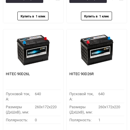
в
к
в
к
избранное
сравнению
избранное
сравн
HITEC 90D26L
HITEC 90D26R
Пусковой ток,
640
Пусковой ток,
640
A:
A:
Размеры
260x172x220
Размеры
260x172x220
(ДхШхВ), мм:
(ДхШхВ), мм:
Полярность:
0
Полярность:
1