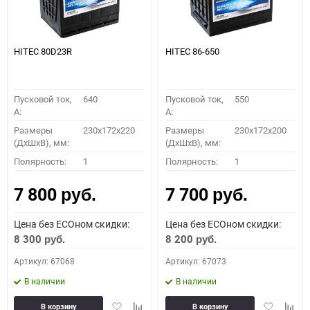
HITEC 80D23R
HITEC 86-650
Пусковой ток,
640
Пусковой ток,
550
A:
A:
Размеры
230x172x220
Размеры
230x172x200
(ДхШхВ), мм:
(ДхШхВ), мм:
Полярность:
1
Полярность:
1
7 800
7 700
руб.
руб.
Цена без ECOном скидки:
Цена без ECOном скидки:
8 300
8 200
руб.
руб.
Артикул: 67068
Артикул: 67073
В наличии
В наличии
Добавить
Добавить
Добавить
Доба
В корзину
В корзину