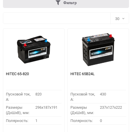
Фильтр
30
30
60
90
150
HITEC 65-820
HITEC 65B24L
Пусковой ток,
820
Пусковой ток,
430
A:
A:
Размеры
296х187х191
Размеры
237x127x222
(ДхШхВ), мм:
(ДхШхВ), мм:
ПОДОБРАТЬ
Полярность:
1
Полярность:
0