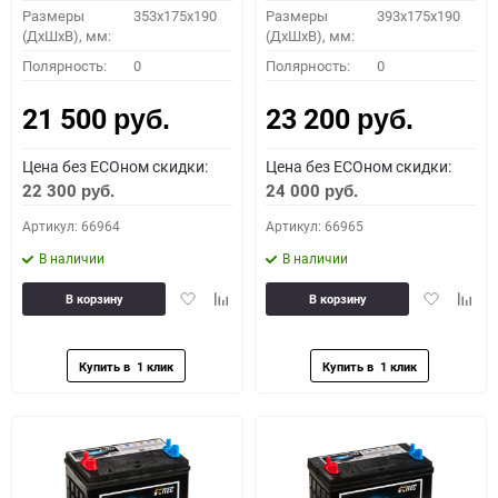
Размеры
353x175x190
Размеры
393x175x190
(ДхШхВ), мм:
(ДхШхВ), мм:
Полярность:
0
Полярность:
0
21 500
23 200
руб.
руб.
Цена без ECOном скидки:
Цена без ECOном скидки:
22 300
24 000
руб.
руб.
Артикул: 66964
Артикул: 66965
В наличии
В наличии
Добавить
Добавить
Добавить
Доба
В корзину
В корзину
в
к
в
к
избранное
сравнению
избранное
сравн