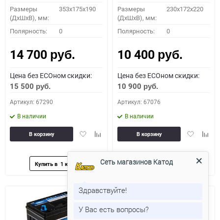
Размеры
353x175x190
Размеры
230x172x220
(ДхШхВ), мм:
(ДхШхВ), мм:
Полярность:
0
Полярность:
0
14 700
10 400
руб.
руб.
Цена без ECOном скидки:
Цена без ECOном скидки:
15 500
10 900
руб.
руб.
Артикул: 67290
Артикул: 67076
В наличии
В наличии
Добавить
Добавить
Добавить
Доба
В корзину
В корзину
в
к
в
к
избранное
сравнению
избранное
сравн
Сеть магазинов Катод
Здравствуйте!
У Вас есть вопросы?