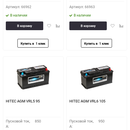
Артикул: 66962
Артикул: 66963
В наличии
В наличии
Добавить
Добавить
Добавить
Доба
В корзину
В корзину
в
к
в
к
избранное
сравнению
избранное
сравн
HITEC AGM VRL5 95
HITEC AGM VRL6 105
Пусковой ток,
850
Пусковой ток,
950
A:
A: