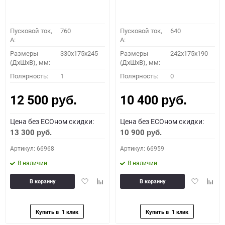
Пусковой ток,
760
Пусковой ток,
640
A:
A:
Размеры
330x175x245
Размеры
242x175x190
(ДхШхВ), мм:
(ДхШхВ), мм:
Полярность:
1
Полярность:
0
12 500
10 400
руб.
руб.
Цена без ECOном скидки:
Цена без ECOном скидки:
13 300
10 900
руб.
руб.
Артикул: 66968
Артикул: 66959
В наличии
В наличии
Добавить
Добавить
Добавить
Доба
В корзину
В корзину
в
к
в
к
избранное
сравнению
избранное
сравн