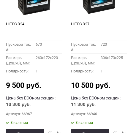
HITEC D24
HITEC D27
Пусковой ток,
670
Пусковой ток,
720
A:
A:
Размеры
260x172x220
Размеры
306x173x225
(ДхШхВ), мм:
(ДхШхВ), мм:
Полярность:
1
Полярность:
1
9 500
10 500
руб.
руб.
Цена без ECOном скидки:
Цена без ECOном скидки:
10 300
11 300
руб.
руб.
Артикул: 66967
Артикул: 66946
В наличии
В наличии
Добавить
Добавить
Добавить
Доба