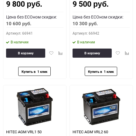
9 800
9 500
руб.
руб.
Цена без ECOном скидки:
Цена без ECOном скидки:
10 600
10 300
руб.
руб.
Артикул: 66941
Артикул: 66942
В наличии
В наличии
Добавить
Добавить
Добавить
Доба
В корзину
В корзину
в
к
в
к
избранное
сравнению
избранное
сравн
HITEC AGM VRL1 50
HITEC AGM VRL2 60