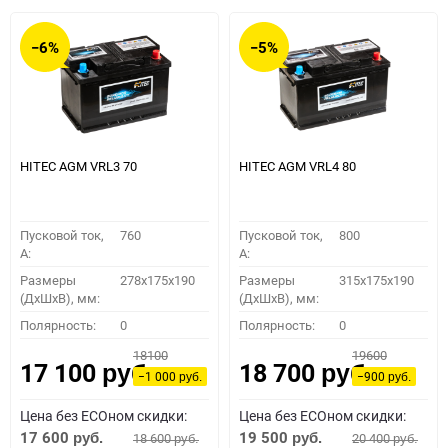
−6%
−5%
HITEC AGM VRL3 70
HITEC AGM VRL4 80
Пусковой ток,
760
Пусковой ток,
800
A:
A:
Размеры
278x175x190
Размеры
315x175x190
(ДхШхВ), мм:
(ДхШхВ), мм:
Полярность:
0
Полярность:
0
18100
19600
17 100
18 700
руб.
руб.
−1 000
−900
руб.
руб.
Цена без ECOном скидки:
Цена без ECOном скидки:
17 600
19 500
18 600
20 400
руб.
руб.
руб.
руб.