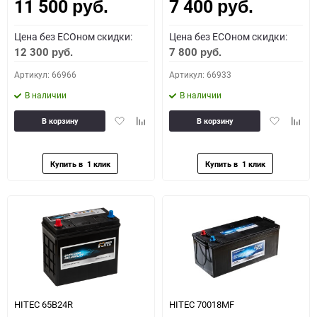
11 500
7 400
Как определить полярность?
руб.
руб.
Цена без ECOном скидки:
Цена без ECOном скидки:
0 - обратная
1 - прямая
3 - обратная
4 - прямая
12 300
7 800
руб.
руб.
Артикул: 66966
Артикул: 66933
В наличии
В наличии
Добавить
Добавить
Добавить
Доба
В корзину
В корзину
в
к
в
к
избранное
сравнению
избранное
сравн
HITEC 65B24R
HITEC 70018MF