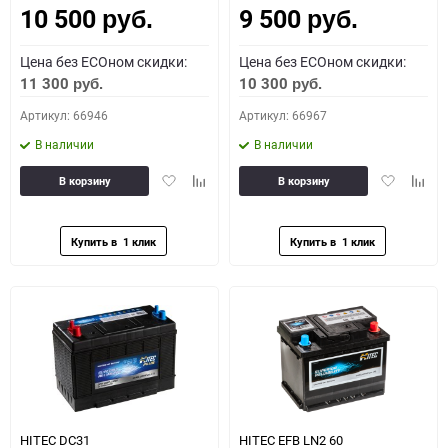
10 500
9 500
руб.
руб.
Цена без ECOном скидки:
Цена без ECOном скидки:
11 300
10 300
руб.
руб.
Артикул: 66946
Артикул: 66967
В наличии
В наличии
Добавить
Добавить
Добавить
Доба
В корзину
В корзину
в
к
в
к
избранное
сравнению
избранное
сравн
HITEC DС31
HITEC EFB LN2 60