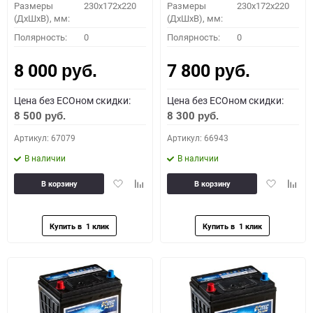
Размеры
230x172x220
Размеры
230x172x220
(ДхШхВ), мм:
(ДхШхВ), мм:
Полярность:
0
Полярность:
0
8 000
7 800
руб.
руб.
Цена без ECOном скидки:
Цена без ECOном скидки:
8 500
8 300
руб.
руб.
Артикул: 67079
Артикул: 66943
В наличии
В наличии
Добавить
Добавить
Добавить
Доба
В корзину
В корзину
в
к
в
к
избранное
сравнению
избранное
сравн