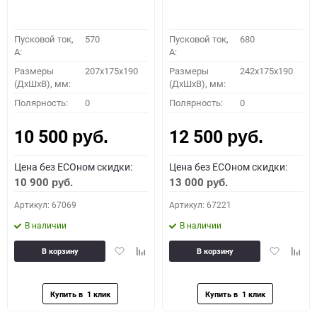
Пусковой ток,
570
Пусковой ток,
680
A:
A:
Размеры
207x175x190
Размеры
242x175x190
(ДхШхВ), мм:
(ДхШхВ), мм:
Полярность:
0
Полярность:
0
10 500
12 500
руб.
руб.
Цена без ECOном скидки:
Цена без ECOном скидки:
10 900
13 000
руб.
руб.
Артикул: 67069
Артикул: 67221
В наличии
В наличии
Добавить
Добавить
Добавить
Доба
В корзину
В корзину
в
к
в
к
избранное
сравнению
избранное
сравн