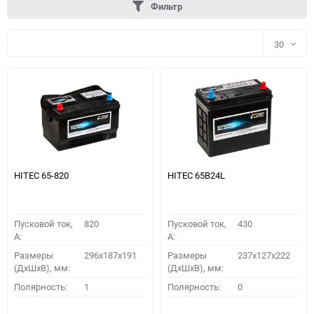
Фильтр
30
30
60
90
150
HITEC 65-820
HITEC 65B24L
Пусковой ток,
820
Пусковой ток,
430
A:
A:
Размеры
296х187х191
Размеры
237x127x222
(ДхШхВ), мм:
(ДхШхВ), мм:
ПОДОБРАТЬ
Полярность:
1
Полярность:
0