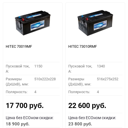
HITEC 70019MF
HITEC 73010RMF
Пусковой ток,
1150
Пусковой ток,
1340
A:
A:
Размеры
510x222x228
Размеры
516x275x252
(ДхШхВ), мм:
(ДхШхВ), мм:
Полярность:
4
Полярность:
4
17 700
22 600
руб.
руб.
Цена без ECOном скидки:
Цена без ECOном скидки:
18 900
23 800
руб.
руб.