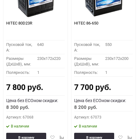
HITEC 80D23R
HITEC 86-650
Пусковой ток,
640
Пусковой ток,
550
A:
A:
Размеры
230x172x220
Размеры
230x172x200
(ДхШхВ), мм:
(ДхШхВ), мм:
Полярность:
1
Полярность:
1
7 800
7 700
руб.
руб.
Цена без ECOном скидки:
Цена без ECOном скидки:
8 300
8 200
руб.
руб.
Артикул: 67068
Артикул: 67073
В наличии
В наличии
Добавить
Добавить
Добавить
Доба
В корзину
В корзину