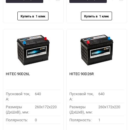
в
к
в
к
избранное
сравнению
избранное
сравн
HITEC 90D26L
HITEC 90D26R
Пусковой ток,
640
Пусковой ток,
640
A:
A:
Размеры
260x172x220
Размеры
260x172x220
(ДхШхВ), мм:
(ДхШхВ), мм:
Полярность:
0
Полярность:
1