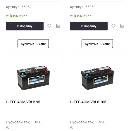
Артикул: 66962
Артикул: 66963
В наличии
В наличии
Добавить
Добавить
Добавить
Доба
В корзину
В корзину
в
к
в
к
избранное
сравнению
избранное
сравн
HITEC AGM VRL5 95
HITEC AGM VRL6 105
Пусковой ток,
850
Пусковой ток,
950
A:
A: