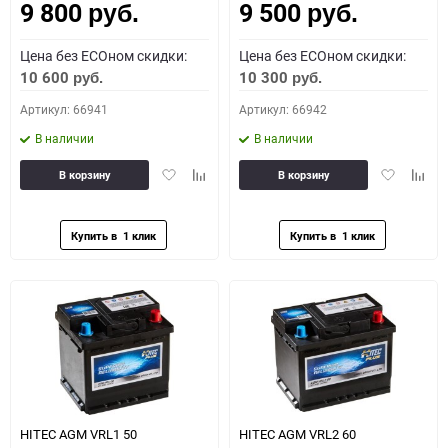
9 800
9 500
руб.
руб.
Цена без ECOном скидки:
Цена без ECOном скидки:
10 600
10 300
руб.
руб.
Артикул: 66941
Артикул: 66942
В наличии
В наличии
Добавить
Добавить
Добавить
Доба
В корзину
В корзину
в
к
в
к
избранное
сравнению
избранное
сравн
HITEC AGM VRL1 50
HITEC AGM VRL2 60