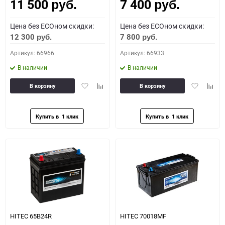
11 500
7 400
Как определить полярность?
руб.
руб.
Цена без ECOном скидки:
Цена без ECOном скидки:
0 - обратная
1 - прямая
3 - обратная
4 - прямая
12 300
7 800
руб.
руб.
Артикул: 66966
Артикул: 66933
В наличии
В наличии
Добавить
Добавить
Добавить
Доба
В корзину
В корзину
в
к
в
к
избранное
сравнению
избранное
сравн
HITEC 65B24R
HITEC 70018MF