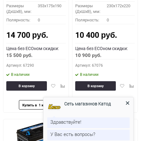
Размеры
353x175x190
Размеры
230x172x220
(ДхШхВ), мм:
(ДхШхВ), мм:
Полярность:
0
Полярность:
0
14 700
10 400
руб.
руб.
Цена без ECOном скидки:
Цена без ECOном скидки:
15 500
10 900
руб.
руб.
Артикул: 67290
Артикул: 67076
В наличии
В наличии
Добавить
Добавить
Добавить
Доба
В корзину
В корзину
в
к
в
к
избранное
сравнению
избранное
сравн
Сеть магазинов Катод
Здравствуйте!
У Вас есть вопросы?