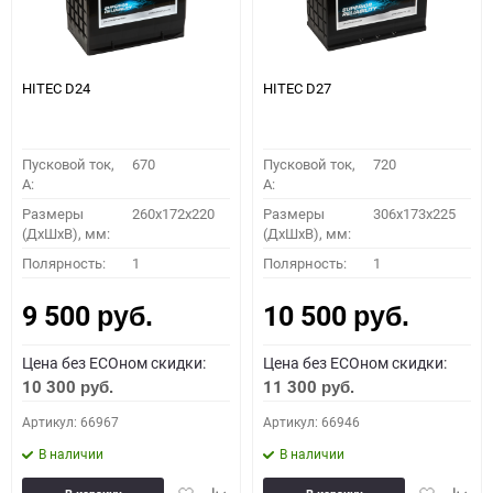
HITEC D24
HITEC D27
Пусковой ток,
670
Пусковой ток,
720
A:
A:
Размеры
260x172x220
Размеры
306x173x225
(ДхШхВ), мм:
(ДхШхВ), мм:
Полярность:
1
Полярность:
1
9 500
10 500
руб.
руб.
Цена без ECOном скидки:
Цена без ECOном скидки:
10 300
11 300
руб.
руб.
Артикул: 66967
Артикул: 66946
В наличии
В наличии
Добавить
Добавить
Добавить
Доба