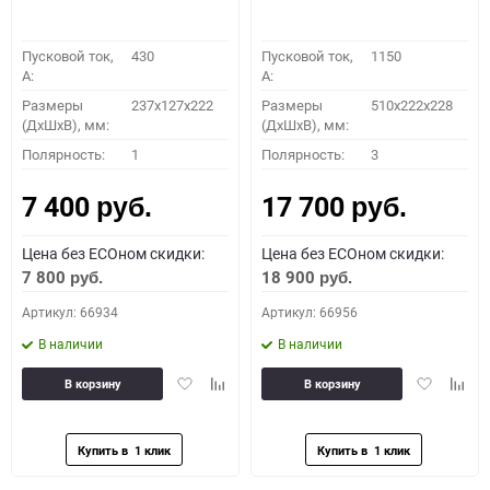
Пусковой ток,
430
Пусковой ток,
1150
A:
A:
Размеры
237x127x222
Размеры
510x222x228
(ДхШхВ), мм:
(ДхШхВ), мм:
Полярность:
1
Полярность:
3
7 400
17 700
руб.
руб.
Цена без ECOном скидки:
Цена без ECOном скидки:
7 800
18 900
руб.
руб.
Артикул: 66934
Артикул: 66956
В наличии
В наличии
Добавить
Добавить
Добавить
Доба
В корзину
В корзину
в
к
в
к
избранное
сравнению
избранное
сравн