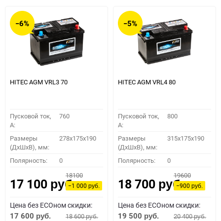
−6%
−5%
HITEC AGM VRL3 70
HITEC AGM VRL4 80
Пусковой ток,
760
Пусковой ток,
800
A:
A:
Размеры
278x175x190
Размеры
315x175x190
(ДхШхВ), мм:
(ДхШхВ), мм:
Полярность:
0
Полярность:
0
18100
19600
17 100
18 700
руб.
руб.
−1 000
−900
руб.
руб.
Цена без ECOном скидки:
Цена без ECOном скидки:
17 600
19 500
18 600
20 400
руб.
руб.
руб.
руб.