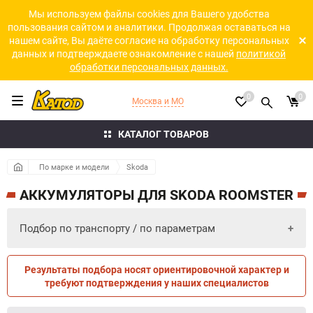
Мы используем файлы cookies для Вашего удобства
пользования сайтом и аналитики. Продолжая оставаться на
нашем сайте, Вы даёте согласие на обработку персональных
данных и подтверждаете ознакомление с нашей
политикой
обработки персональных данных.
0
0
Москва и МО
КАТАЛОГ ТОВАРОВ
По марке и модели
Skoda
АККУМУЛЯТОРЫ ДЛЯ SKODA ROOMSTER
Подбор по транспорту / по параметрам
Результаты подбора носят ориентировочной характер и
ПО ПАРАМЕТРАМ
ПО ТРАНСПОРТУ
требуют подтверждения у наших специалистов