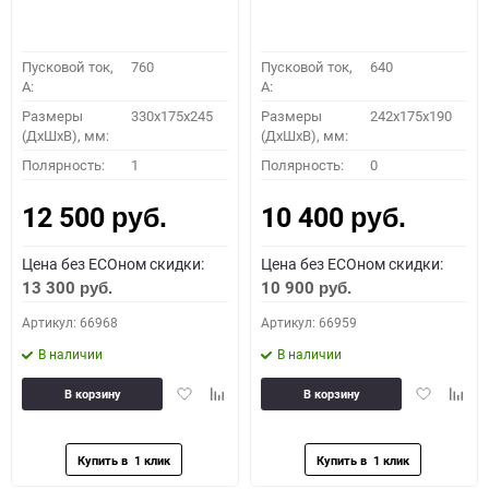
Пусковой ток,
760
Пусковой ток,
640
A:
A:
Размеры
330x175x245
Размеры
242x175x190
(ДхШхВ), мм:
(ДхШхВ), мм:
Полярность:
1
Полярность:
0
12 500
10 400
руб.
руб.
Цена без ECOном скидки:
Цена без ECOном скидки:
13 300
10 900
руб.
руб.
Артикул: 66968
Артикул: 66959
В наличии
В наличии
Добавить
Добавить
Добавить
Доба
В корзину
В корзину
в
к
в
к
избранное
сравнению
избранное
сравн