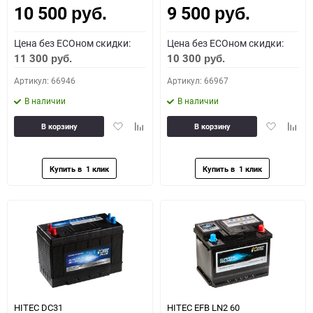
10 500
9 500
руб.
руб.
Цена без ECOном скидки:
Цена без ECOном скидки:
11 300
10 300
руб.
руб.
Артикул: 66946
Артикул: 66967
В наличии
В наличии
Добавить
Добавить
Добавить
Доба
В корзину
В корзину
в
к
в
к
избранное
сравнению
избранное
сравн
HITEC DС31
HITEC EFB LN2 60