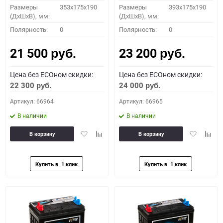
Размеры
353x175x190
Размеры
393x175x190
(ДхШхВ), мм:
(ДхШхВ), мм:
Полярность:
0
Полярность:
0
21 500
23 200
руб.
руб.
Цена без ECOном скидки:
Цена без ECOном скидки:
22 300
24 000
руб.
руб.
Артикул: 66964
Артикул: 66965
В наличии
В наличии
Добавить
Добавить
Добавить
Доба
В корзину
В корзину
в
к
в
к
избранное
сравнению
избранное
сравн