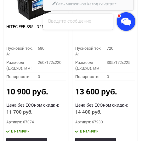
Сеть магазинов Катод
печатает...
Введите сообщение
HITEC EFB S95L D26
HITEC EFB T95L
Пусковой ток,
680
Пусковой ток,
720
A:
A:
Размеры
260x172x220
Размеры
305х172х225
(ДхШхВ), мм:
(ДхШхВ), мм:
Полярность:
0
Полярность:
0
10 900
13 600
руб.
руб.
Цена без ECOном скидки:
Цена без ECOном скидки:
11 700
14 400
руб.
руб.
Артикул: 67074
Артикул: 67980
В наличии
В наличии