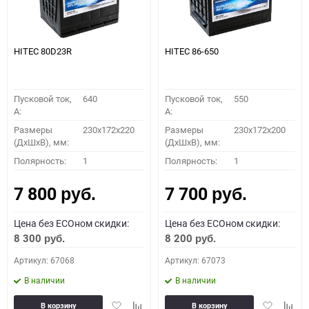
HITEC 80D23R
HITEC 86-650
Пусковой ток,
640
Пусковой ток,
550
A:
A:
Размеры
230x172x220
Размеры
230x172x200
(ДхШхВ), мм:
(ДхШхВ), мм:
Полярность:
1
Полярность:
1
7 800
7 700
руб.
руб.
Цена без ECOном скидки:
Цена без ECOном скидки:
8 300
8 200
руб.
руб.
Артикул: 67068
Артикул: 67073
В наличии
В наличии
Добавить
Добавить
Добавить
Доба
В корзину
В корзину