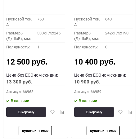
Пусковой ток,
760
Пусковой ток,
640
A:
A:
Размеры
330x175x245
Размеры
242x175x190
(ДхШхВ), мм:
(ДхШхВ), мм:
Полярность:
1
Полярность:
0
12 500
10 400
руб.
руб.
Цена без ECOном скидки:
Цена без ECOном скидки:
13 300
10 900
руб.
руб.
Артикул: 66968
Артикул: 66959
В наличии
В наличии
Добавить
Добавить
Добавить
Доба
В корзину
В корзину
в
к
в
к
избранное
сравнению
избранное
сравн