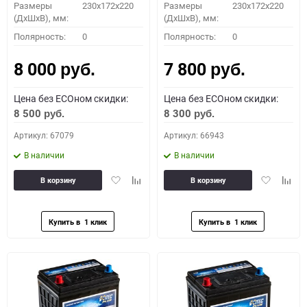
Размеры
230x172x220
Размеры
230x172x220
(ДхШхВ), мм:
(ДхШхВ), мм:
Полярность:
0
Полярность:
0
8 000
7 800
руб.
руб.
Цена без ECOном скидки:
Цена без ECOном скидки:
8 500
8 300
руб.
руб.
Артикул: 67079
Артикул: 66943
В наличии
В наличии
Добавить
Добавить
Добавить
Доба
В корзину
В корзину
в
к
в
к
избранное
сравнению
избранное
сравн