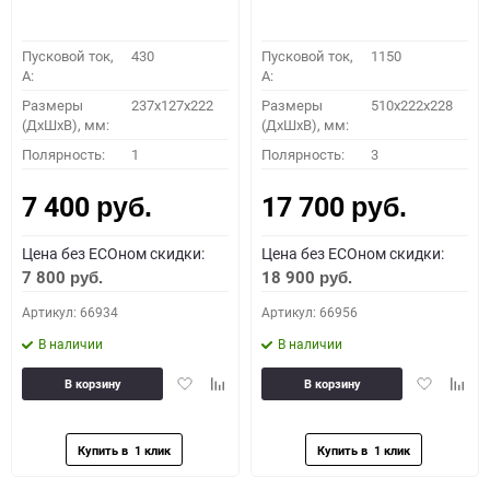
Пусковой ток,
430
Пусковой ток,
1150
A:
A:
Размеры
237x127x222
Размеры
510x222x228
(ДхШхВ), мм:
(ДхШхВ), мм:
Полярность:
1
Полярность:
3
7 400
17 700
руб.
руб.
Цена без ECOном скидки:
Цена без ECOном скидки:
7 800
18 900
руб.
руб.
Артикул: 66934
Артикул: 66956
В наличии
В наличии
Добавить
Добавить
Добавить
Доба
В корзину
В корзину
в
к
в
к
избранное
сравнению
избранное
сравн