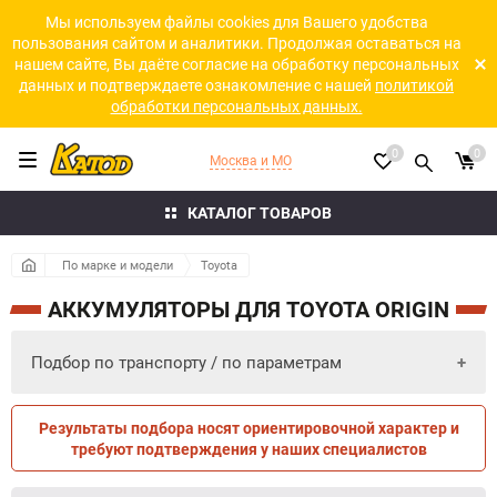
Мы используем файлы cookies для Вашего удобства
пользования сайтом и аналитики. Продолжая оставаться на
нашем сайте, Вы даёте согласие на обработку персональных
данных и подтверждаете ознакомление с нашей
политикой
обработки персональных данных.
0
0
Москва и МО
КАТАЛОГ ТОВАРОВ
По марке и модели
Toyota
АККУМУЛЯТОРЫ ДЛЯ TOYOTA ORIGIN
Подбор по транспорту / по параметрам
Результаты подбора носят ориентировочной характер и
ПО ПАРАМЕТРАМ
ПО ТРАНСПОРТУ
требуют подтверждения у наших специалистов