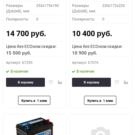
Размеры
353x175x190
Размеры
230x172x220
(ДхШхВ), мм:
(ДхШхВ), мм:
Полярность:
0
Полярность:
0
14 700
10 400
руб.
руб.
Цена без ECOном скидки:
Цена без ECOном скидки:
15 500
10 900
руб.
руб.
Артикул: 67290
Артикул: 67076
В наличии
В наличии
Добавить
Добавить
Добавить
Доба
В корзину
В корзину
в
к
в
к
избранное
сравнению
избранное
сравн