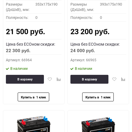
Размеры
353x175x190
Размеры
393x175x190
(ДхШхВ), мм:
(ДхШхВ), мм:
Полярность:
0
Полярность:
0
21 500
23 200
руб.
руб.
Цена без ECOном скидки:
Цена без ECOном скидки:
22 300
24 000
руб.
руб.
Артикул: 66964
Артикул: 66965
В наличии
В наличии
Добавить
Добавить
Добавить
Доба
В корзину
В корзину
в
к
в
к
избранное
сравнению
избранное
сравн