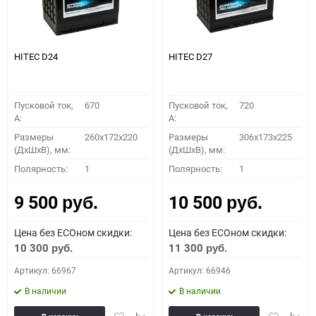
HITEC D24
HITEC D27
Пусковой ток,
670
Пусковой ток,
720
A:
A:
Размеры
260x172x220
Размеры
306x173x225
(ДхШхВ), мм:
(ДхШхВ), мм:
Полярность:
1
Полярность:
1
9 500
10 500
руб.
руб.
Цена без ECOном скидки:
Цена без ECOном скидки:
10 300
11 300
руб.
руб.
Артикул: 66967
Артикул: 66946
В наличии
В наличии
Добавить
Добавить
Добавить
Доба