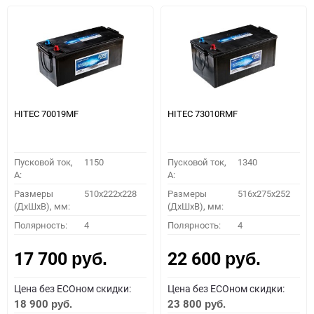
HITEC 70019MF
HITEC 73010RMF
Пусковой ток,
1150
Пусковой ток,
1340
A:
A:
Размеры
510x222x228
Размеры
516x275x252
(ДхШхВ), мм:
(ДхШхВ), мм:
Полярность:
4
Полярность:
4
17 700
22 600
руб.
руб.
Цена без ECOном скидки:
Цена без ECOном скидки:
18 900
23 800
руб.
руб.