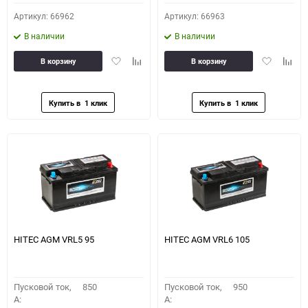
Артикул: 66962
Артикул: 66963
В наличии
В наличии
Добавить
Добавить
Добавить
Доба
В корзину
В корзину
в
к
в
к
избранное
сравнению
избранное
сравн
HITEC AGM VRL5 95
HITEC AGM VRL6 105
Пусковой ток,
850
Пусковой ток,
950
A:
A: