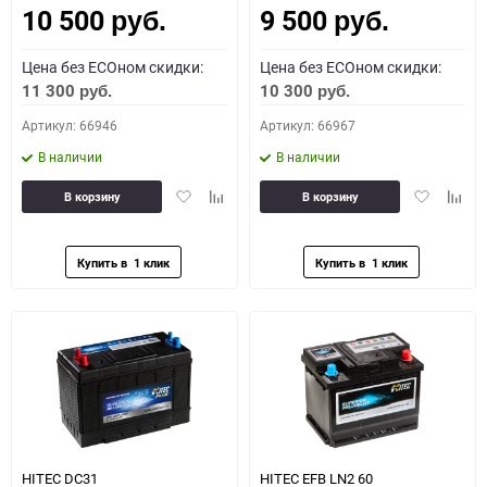
10 500
9 500
руб.
руб.
Цена без ECOном скидки:
Цена без ECOном скидки:
11 300
10 300
руб.
руб.
Артикул: 66946
Артикул: 66967
В наличии
В наличии
Добавить
Добавить
Добавить
Доба
В корзину
В корзину
в
к
в
к
избранное
сравнению
избранное
сравн
HITEC DС31
HITEC EFB LN2 60