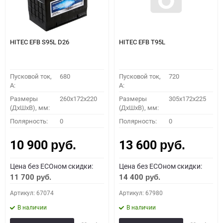
HITEC EFB S95L D26
HITEC EFB T95L
Пусковой ток,
680
Пусковой ток,
720
A:
A:
Размеры
260x172x220
Размеры
305х172х225
(ДхШхВ), мм:
(ДхШхВ), мм:
Полярность:
0
Полярность:
0
10 900
13 600
руб.
руб.
Цена без ECOном скидки:
Цена без ECOном скидки:
11 700
14 400
руб.
руб.
Артикул: 67074
Артикул: 67980
В наличии
В наличии