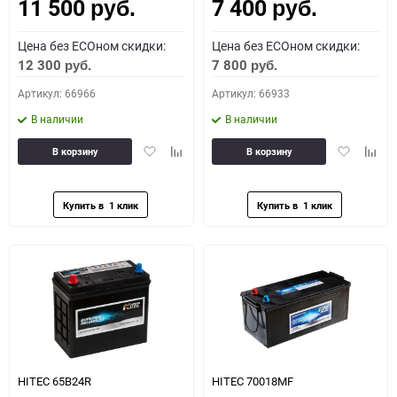
11 500
7 400
Как определить полярность?
руб.
руб.
Цена без ECOном скидки:
Цена без ECOном скидки:
0 - обратная
1 - прямая
3 - обратная
4 - прямая
12 300
7 800
руб.
руб.
Артикул: 66966
Артикул: 66933
В наличии
В наличии
Добавить
Добавить
Добавить
Доба
В корзину
В корзину
в
к
в
к
избранное
сравнению
избранное
сравн
HITEC 65B24R
HITEC 70018MF