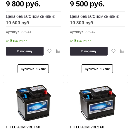
9 800
9 500
руб.
руб.
Цена без ECOном скидки:
Цена без ECOном скидки:
10 600
10 300
руб.
руб.
Артикул: 66941
Артикул: 66942
В наличии
В наличии
Добавить
Добавить
Добавить
Доба
В корзину
В корзину
в
к
в
к
избранное
сравнению
избранное
сравн
HITEC AGM VRL1 50
HITEC AGM VRL2 60