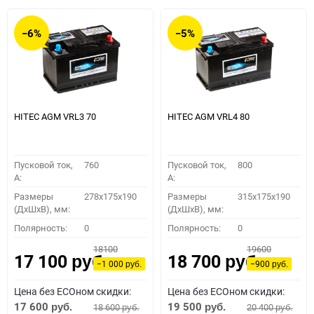
−6%
−5%
HITEC AGM VRL3 70
HITEC AGM VRL4 80
Пусковой ток,
760
Пусковой ток,
800
A:
A:
Размеры
278x175x190
Размеры
315x175x190
(ДхШхВ), мм:
(ДхШхВ), мм:
Полярность:
0
Полярность:
0
18100
19600
17 100
18 700
руб.
руб.
−1 000
−900
руб.
руб.
Цена без ECOном скидки:
Цена без ECOном скидки:
17 600
19 500
18 600
20 400
руб.
руб.
руб.
руб.