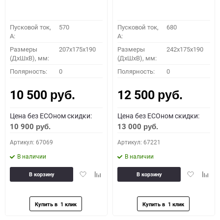
Пусковой ток,
570
Пусковой ток,
680
A:
A:
Размеры
207x175x190
Размеры
242x175x190
(ДхШхВ), мм:
(ДхШхВ), мм:
Полярность:
0
Полярность:
0
10 500
12 500
руб.
руб.
Цена без ECOном скидки:
Цена без ECOном скидки:
10 900
13 000
руб.
руб.
Артикул: 67069
Артикул: 67221
В наличии
В наличии
Добавить
Добавить
Добавить
Доба
В корзину
В корзину
в
к
в
к
избранное
сравнению
избранное
сравн