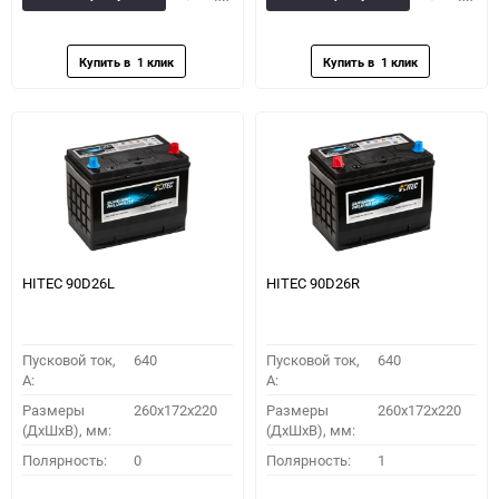
в
к
в
к
избранное
сравнению
избранное
сравн
HITEC 90D26L
HITEC 90D26R
Пусковой ток,
640
Пусковой ток,
640
A:
A:
Размеры
260x172x220
Размеры
260x172x220
(ДхШхВ), мм:
(ДхШхВ), мм:
Полярность:
0
Полярность:
1