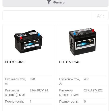
Фильтр
30
30
60
90
150
HITEC 65-820
HITEC 65B24L
Пусковой ток,
820
Пусковой ток,
430
A:
A:
Размеры
296х187х191
Размеры
237x127x222
(ДхШхВ), мм:
(ДхШхВ), мм:
ПОДОБРАТЬ
Полярность:
1
Полярность:
0